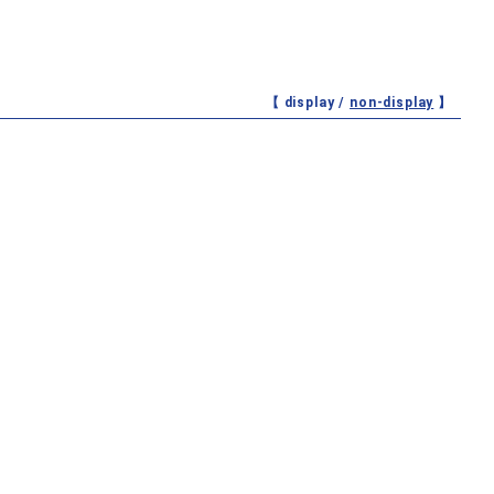
【 display /
non-display
】