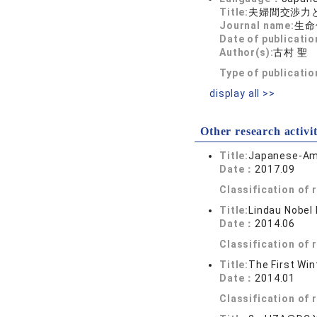
Title:
夫婦間交渉力
Journal name:
生命保険
Date of publicatio
Author(s):
古村 聖
Type of publicati
display all >>
Other research activit
Title:
Japanese-Am
Date：
2017.09
Classification of
Title:
Lindau Nobel
Date：
2014.06
Classification of
Title:
The First Win
Date：
2014.01
Classification of