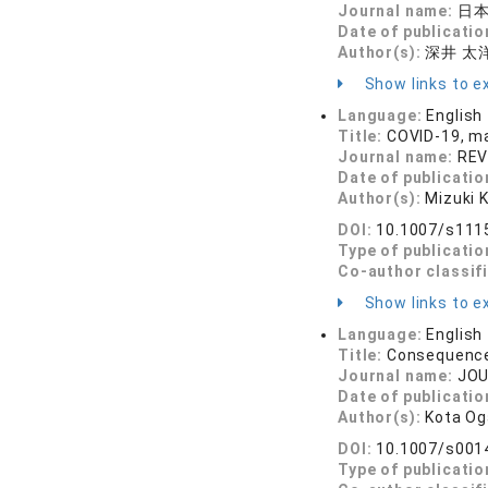
Journal name:
日本労
Date of publicatio
Author(s):
深井 太洋
Show links to ex
Language:
English
Title:
COVID-19, ma
Journal name:
REV
Date of publicatio
Author(s):
Mizuki 
DOI:
10.1007/s111
Type of publicatio
Co-author classif
Show links to ex
Language:
English
Title:
Consequences
Journal name:
JOU
Date of publicatio
Author(s):
Kota Og
DOI:
10.1007/s001
Type of publicatio