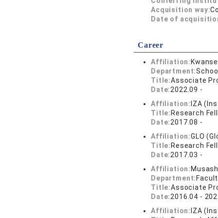
Conferring institu
Acquisition way:
C
Date of acquisitio
Career
Affiliation:
Kwansei
Department:
Schoo
Title:
Associate Pr
Date:
2022.09 -
Affiliation:
IZA (In
Title:
Research Fel
Date:
2017.08 -
Affiliation:
GLO (Gl
Title:
Research Fel
Date:
2017.03 -
Affiliation:
Musashi
Department:
Facul
Title:
Associate Pr
Date:
2016.04 - 202
Affiliation:
IZA (In