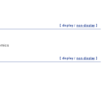
【 display /
non-display
】
omics
【 display /
non-display
】