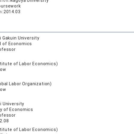
tion:
Nagoya University
oursework
n:
2014.03
 Gakuin University
l of Economics
ofessor
stitute of Labor Economics)
low
obal Labor Organization)
low
 University
ty of Economics
ofessor
2.08
stitute of Labor Economics)