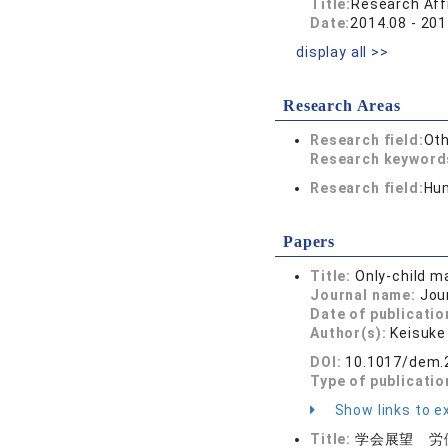
Title:
Research Affi
Date:
2014.08 - 201
display all >>
Research Areas
Research field:
Oth
Research keywor
Research field:
Hum
Papers
Title:
Only-child m
Journal name:
Jou
Date of publicatio
Author(s):
Keisuke
DOI:
10.1017/dem.
Type of publicatio
Show links to ex
Title:
学会展望 労