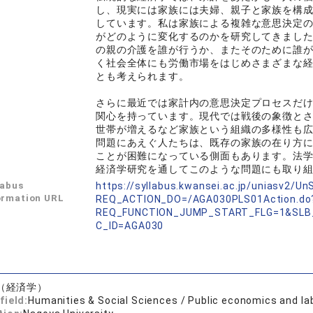
し、現実には家族には夫婦、親子と家族を構
しています。私は家族による複雑な意思決定
がどのように変化するのかを研究してきまし
の親の介護を誰が行うか、またそのために誰
く社会全体にも労働市場をはじめさまざまな
とも考えられます。
さらに最近では家計内の意思決定プロセスだ
関心を持っています。現代では戦後の象徴と
世帯が増えるなど家族という組織の多様性も
問題にあえぐ人たちは、既存の家族の在り方
ことが困難になっている側面もあります。法
経済学研究を通してこのような問題にも取り
labus
https://syllabus.kwansei.ac.jp/uniasv2/U
ormation URL
REQ_ACTION_DO=/AGA030PLS01Action.do
REQ_FUNCTION_JUMP_START_FLG=1&SLB
C_ID=AGA030
（経済学）
field:
Humanities & Social Sciences / Public economics and l