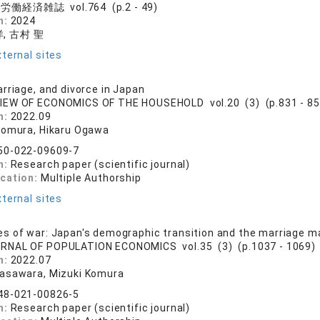
働経済雑誌 vol.764 (p.2 - 49)
n:
2024
, 古村 聖
ternal sites
rriage, and divorce in Japan
IEW OF ECONOMICS OF THE HOUSEHOLD vol.20 (3) (p.831 - 85
n:
2022.09
Komura, Hikaru Ogawa
50-022-09609-7
n:
Research paper (scientific journal)
ication:
Multiple Authorship
ternal sites
 of war: Japan's demographic transition and the marriage m
RNAL OF POPULATION ECONOMICS vol.35 (3) (p.1037 - 1069)
n:
2022.07
asawara, Mizuki Komura
48-021-00826-5
n:
Research paper (scientific journal)