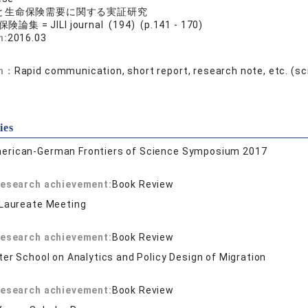
と生命保険需要に関する実証研究
論集 = JILI journal (194) (p.141 - 170)
n:
2016.03
on：
Rapid communication, short report, research note, etc. (sci
ies
erican-German Frontiers of Science Symposium 2017
 research achievement:
Book Review
 Laureate Meeting
 research achievement:
Book Review
ter School on Analytics and Policy Design of Migration
 research achievement:
Book Review