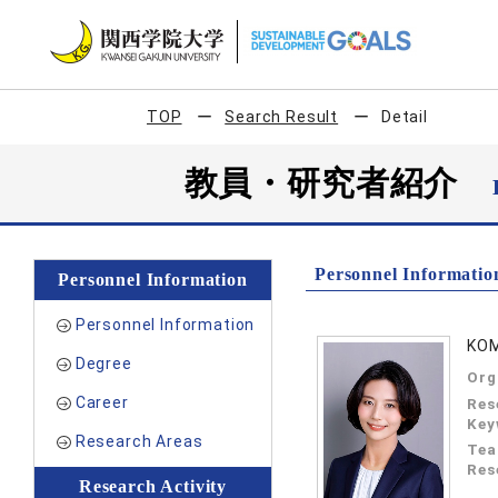
TOP
Search Result
Detail
教員・研究者紹介
Personnel Informatio
Personnel Information
Personnel Information
KOM
Degree
Org
Career
Res
Key
Research Areas
Tea
Res
Research Activity