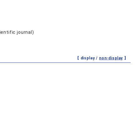
entific journal)
【 display /
non-display
】