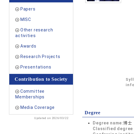
Papers
MISC
Other research
activities
Awards
Research Projects
Presentations
Contribution to Society
Syl
inf
Committee
Memberships
Media Coverage
Degree
Updated on 2026/03/22
Degree name:
博士
Classified degree 