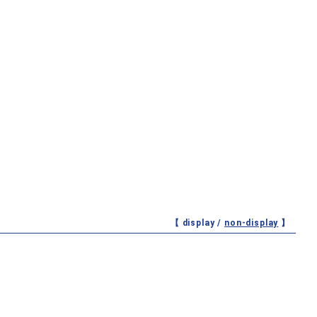
【 display /
non-display
】