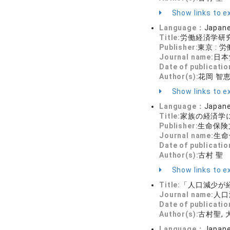
Show links to ex
Language：
Japan
Title:
労働経済学研究
Publisher:
東京 :
Journal name:
日本労
Date of publicatio
Author(s):
花岡 智恵
Show links to ex
Language：
Japan
Title:
家族の経済学
Publisher:
生命保険
Journal name:
生命保険
Date of publicatio
Author(s):
古村 聖
Show links to ex
Title:
「人口減少が
Journal name:
人口
Date of publicatio
Author(s):
古村聖, 
Language：
Japan