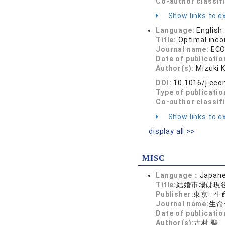
Co-author classif
Show links to ex
Language:
English
Title:
Optimal inc
Journal name:
ECO
Date of publicatio
Author(s):
Mizuki 
DOI:
10.1016/j.ec
Type of publicatio
Co-author classif
Show links to ex
display all >>
MISC
Language：
Japan
Title:
結婚市場は現
Publisher:
東京 :
Journal name:
生命保険
Date of publicatio
Author(s):
古村 聖