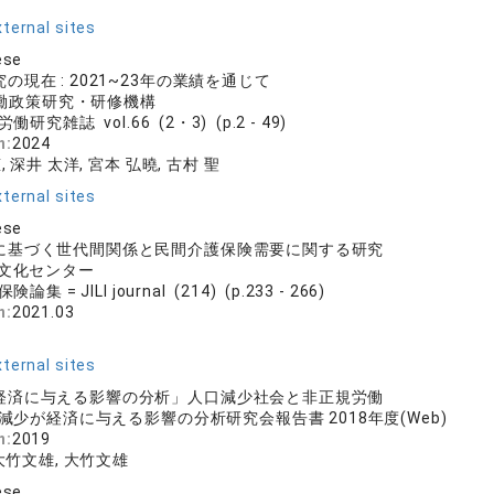
ternal sites
ese
の現在 : 2021~23年の業績を通じて
 労働政策研究・研修機構
働研究雑誌 vol.66 (2・3) (p.2 - 49)
n:
2024
, 深井 太洋, 宮本 弘曉, 古村 聖
ternal sites
ese
に基づく世代間関係と民間介護保険需要に関する研究
文化センター
論集 = JILI journal (214) (p.233 - 266)
n:
2021.03
ternal sites
経済に与える影響の分析」人口減少社会と非正規労働
減少が経済に与える影響の分析研究会報告書 2018年度(Web)
n:
2019
大竹文雄, 大竹文雄
ese