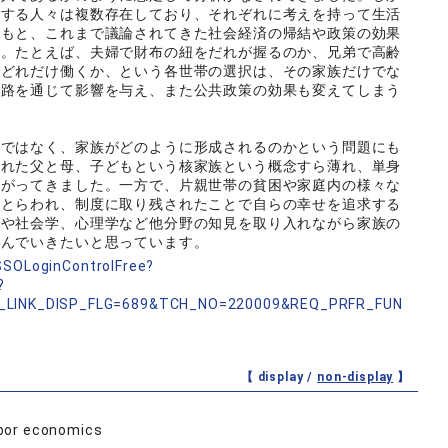
成する人々は複数存在しており、それぞれに考えを持って生活
のもと、これまで議論されてきた社会経済の帰結や政策の効果
た。たとえば、夫婦で財布の紐をだれが握るのか、兄弟で高齢
がどれだけ働くか、という各世帯の選択は、その家族だけでな
経路を通じて影響を与え、また公共政策の効果も変えてしまう
けではなく、家族がどのように形成されるのかという問題にも
された父と母、子どもという核家族という概念すら薄れ、単身
広がってきました。一方で、片親世帯の貧困や家庭内の様々な
にとらわれ、制度に取り残されたことで自らの幸せを追求する
学や社会学、心理学など他分野の知見を取り入れながら家族の
組んでいきたいと思っています。
nSSOLoginControlFree?
?
_LINK_DISP_FLG=689&TCH_NO=220009&REQ_PRFR_FUN
【 display /
non-display
】
abor economics