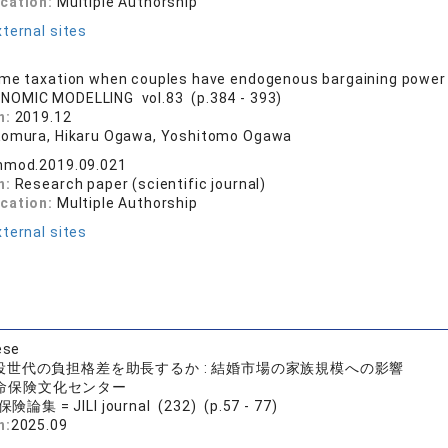
ication:
Multiple Authorship
ternal sites
ome taxation when couples have endogenous bargaining power
NOMIC MODELLING vol.83 (p.384 - 393)
n:
2019.12
Komura, Hikaru Ogawa, Yoshitomo Ogawa
onmod.2019.09.021
n:
Research paper (scientific journal)
ication:
Multiple Authorship
ternal sites
ese
役世代の負担格差を助長するか : 結婚市場の家族規模への影響
 生命保険文化センター
論集 = JILI journal (232) (p.57 - 77)
n:
2025.09