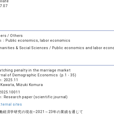
liate
7.07
ers / Others
ds：
Public economics, labor economics
anities & Social Sciences / Public economics and labor econ
atching penalty in the marriage market
rnal of Demographic Economics (p.1 - 35)
n:
2025.11
 Kawata, Mizuki Komura
2025.10011
n:
Research paper (scientific journal)
ternal sites
働経済学研究の現在─2021～23年の業績を通じて