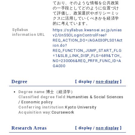
ており、そのような情報を公共政策
の一手段としてどのように位置づけ
て評価し、政策選択やポリシーミッ
クスに活用していくべきかを経済学
的に考えています。
Syllabus
https://syllabus.kwansei.ac.jp/unias
information URL
v2/UnSSOLoginControlFree?
REQ_ACTION_DO=/AGA030PLS01Act
ion.do?
REQ_FUNCTION_JUMP_START_FLG
=1&SLB_LINK_DISP_FLG=689&TCH_
NO=230006&REQ_PRFR_FUNC_ID=A
GA030
Degree
【 display /
non-display
】
Degree name:
博士（経済学）
Classified degree field:
Humanities & Social Sciences
/ Economic policy
Conferring institution:
Kyoto University
Acquisition way:
Coursework
Research Areas
【 display /
non-display
】