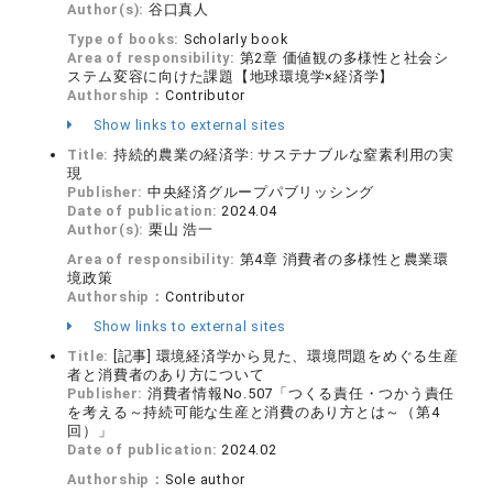
Author(s):
谷口真人
Type of books:
Scholarly book
Area of responsibility:
第2章 価値観の多様性と社会シ
ステム変容に向けた課題【地球環境学×経済学】
Authorship：
Contributor
Show links to external sites
Title:
持続的農業の経済学: サステナブルな窒素利用の実
現
Publisher:
中央経済グループパブリッシング
Date of publication:
2024.04
Author(s):
栗山 浩一
Area of responsibility:
第4章 消費者の多様性と農業環
境政策
Authorship：
Contributor
Show links to external sites
Title:
[記事] 環境経済学から見た、環境問題をめぐる生産
者と消費者のあり方について
Publisher:
消費者情報No.507「つくる責任・つかう責任
を考える～持続可能な生産と消費のあり方とは～（第4
回）」
Date of publication:
2024.02
Authorship：
Sole author