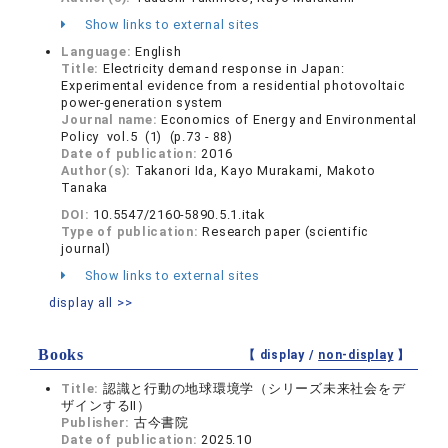
Show links to external sites
Language:
English
Title:
Electricity demand response in Japan:
Experimental evidence from a residential photovoltaic
power-generation system
Journal name:
Economics of Energy and Environmental
Policy vol.5 (1) (p.73 - 88)
Date of publication:
2016
Author(s):
Takanori Ida, Kayo Murakami, Makoto
Tanaka
DOI:
10.5547/2160-5890.5.1.itak
Type of publication:
Research paper (scientific
journal)
Show links to external sites
display all >>
Books
【 display /
non-display
】
Title:
認識と行動の地球環境学（シリーズ未来社会をデ
ザインするⅡ）
Publisher:
古今書院
Date of publication:
2025.10