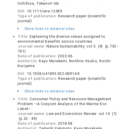
Ushifusa, Takanori Ida
DOI:
10.1111/iere.12589
Type of publication:
Research paper (scientific
journal)
Show links to external sites
Title:
Explaining the diverse values assigned to
environmental benefits across countries
Journal name:
Nature Sustainability vol.5 (9) (p.753 -
761)
Date of publication:
2022.06
Author(s):
Kayo Murakami, Norihiro Itsubo, Koichi
Kuriyama
DOI:
10.1038/s41893-022-00914-8
Type of publication:
Research paper (scientific
journal)
Show links to external sites
Title:
Consumer Policy and Resource Management
Problem ―A Conjoint Analysis of the Marine Eco
Label―
Journal name:
Law and Economics Review vol.14 (1)
(p.32 - 49)
Date of publication:
2018.08
Author(s):
Tadashi Yukimoto, Kayo Murakami