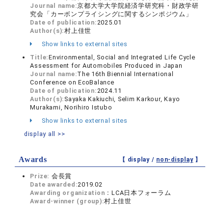
Journal name:
京都大学大学院経済学研究科・財政学研
究会「カーボンプライシングに関するシンポジウム」
Date of publication:
2025.01
Author(s):
村上佳世
Show links to external sites
Title:
Environmental, Social and Integrated Life Cycle
Assessment for Automobiles Produced in Japan
Journal name:
The 16th Biennial International
Conference on EcoBalance
Date of publication:
2024.11
Author(s):
Sayaka Kakiuchi, Selim Karkour, Kayo
Murakami, Norihiro Istubo
Show links to external sites
display all >>
Awards
【 display /
non-display
】
Prize:
会長賞
Date awarded:
2019.02
Awarding organization：
LCA日本フォーラム
Award-winner (group):
村上佳世