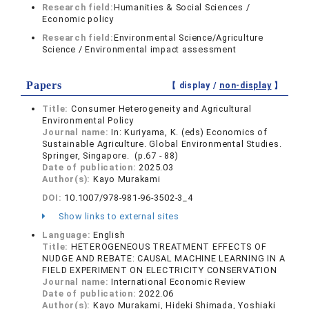
Research field:
Humanities & Social Sciences /
Economic policy
Research field:
Environmental Science/Agriculture
Science / Environmental impact assessment
Papers
【 display /
non-display
】
Title:
Consumer Heterogeneity and Agricultural
Environmental Policy
Journal name:
In: Kuriyama, K. (eds) Economics of
Sustainable Agriculture. Global Environmental Studies.
Springer, Singapore. (p.67 - 88)
Date of publication:
2025.03
Author(s):
Kayo Murakami
DOI:
10.1007/978-981-96-3502-3_4
Show links to external sites
Language:
English
Title:
HETEROGENEOUS TREATMENT EFFECTS OF
NUDGE AND REBATE: CAUSAL MACHINE LEARNING IN A
FIELD EXPERIMENT ON ELECTRICITY CONSERVATION
Journal name:
International Economic Review
Date of publication:
2022.06
Author(s):
Kayo Murakami, Hideki Shimada, Yoshiaki