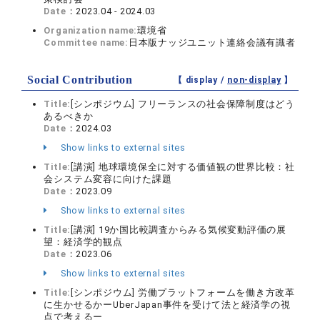
Date：
2023.04 - 2024.03
Organization name:
環境省
Committee name:
日本版ナッジユニット連絡会議有識者
Social Contribution
【 display /
non-display
】
Title:
[シンポジウム] フリーランスの社会保障制度はどう
あるべきか
Date：
2024.03
Show links to external sites
Title:
[講演] 地球環境保全に対する価値観の世界比較：社
会システム変容に向けた課題
Date：
2023.09
Show links to external sites
Title:
[講演] 19か国比較調査からみる気候変動評価の展
望：経済学的観点
Date：
2023.06
Show links to external sites
Title:
[シンポジウム] 労働プラットフォームを働き方改革
に生かせるかーUberJapan事件を受けて法と経済学の視
点で考えるー