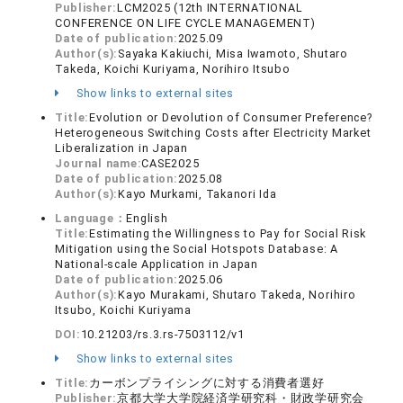
Publisher:
LCM2025 (12th INTERNATIONAL
CONFERENCE ON LIFE CYCLE MANAGEMENT)
Date of publication:
2025.09
Author(s):
Sayaka Kakiuchi, Misa Iwamoto, Shutaro
Takeda, Koichi Kuriyama, Norihiro Itsubo
Show links to external sites
Title:
Evolution or Devolution of Consumer Preference?
Heterogeneous Switching Costs after Electricity Market
Liberalization in Japan
Journal name:
CASE2025
Date of publication:
2025.08
Author(s):
Kayo Murkami, Takanori Ida
Language：
English
Title:
Estimating the Willingness to Pay for Social Risk
Mitigation using the Social Hotspots Database: A
National-scale Application in Japan
Date of publication:
2025.06
Author(s):
Kayo Murakami, Shutaro Takeda, Norihiro
Itsubo, Koichi Kuriyama
DOI:
10.21203/rs.3.rs-7503112/v1
Show links to external sites
Title:
カーボンプライシングに対する消費者選好
Publisher:
京都大学大学院経済学研究科・財政学研究会