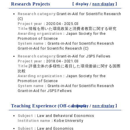
Research Projects
【 display /
non-display
】
Research category:
Grant-in-Aid for Scientific Research
(C)
Project year：
2020.04 - 2025.03
Title:
情報を用いた環境政策と消費者教育に関する研究
Awarding organization：
Japan Society for the
Promotion of Science
System name：
Grants-in-Aid for Scientific Research
Grant-in-Aid for Scientific Research (C)
Research category:
Grant-in-Aid for JSPS Fellows
Project year：
2018.04 - 2021.03
Title:
評価主体の多様性に着目した環境価値に関する国際
比較
Awarding organization：
Japan Society for the
Promotion of Science
System name：
Grants-in-Aid for Scientific Research
Grant-in-Aid for JSPS Fellows
Teaching Experience (Off-campus)
【 display /
non-display
】
Subject：
Law and Behavioral Economics
Institution name：
Kobe University
Subject：
Law and Economics