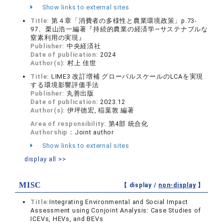
Show links to external sites
Title:
第４章「消費者の多様性と農業環境政策」p.73-
97、栗山浩一編著『持続的農業の経済学―サステナブルな
窒素利用の実現』
Publisher:
中央経済社
Date of publication:
2024
Author(s):
村上 佳世
Title:
LIME3 改訂増補 グローバルスケールのLCAを実現
する環境影響評価手法
Publisher:
丸善出版
Date of publication:
2023.12
Author(s):
伊坪徳宏, 稲葉敦 編著
Area of responsibility:
第4部 統合化
Authorship：
Joint author
Show links to external sites
display all >>
MISC
【 display /
non-display
】
Title:
Integrating Environmental and Social Impact
Assessment using Conjoint Analysis: Case Studies of
ICEVs, HEVs, and BEVs