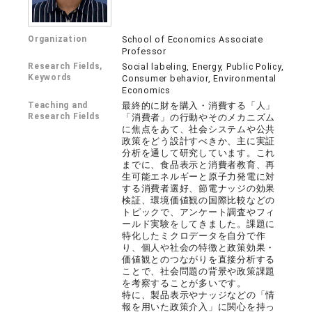
Organization
School of Economics Associate
Professor
Research Fields,
Social labeling, Energy, Public Policy,
Keywords
Consumer behavior, Environmental
Economics
Teaching and
最終的に財を購入・消費する「人」
Research Fields
「消費者」の行動やそのメカニズム
に焦点をあて、社会システムや公共
政策をどう設計すべきか、主に実証
分析を通して研究しています。これ
までに、食品表示と消費者教育、再
生可能エネルギーと原子力発電に対
する消費者選好、節電ナッジの効果
検証、環境価値観の国際比較などの
トピックで、アンケート調査やフィ
ールド実験をしてきました。課題に
特化したミクロデータを自分で作
り、個人や社会の特徴と政策効果・
価値観とのつながりを直接分析する
ことで、社会問題の背景や政策課題
を考察することが多いです。
特に、製品表示やナッジなどの「情
報を用いた政策介入」に関心を持っ