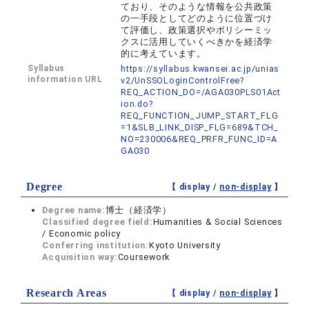
ており、そのような情報を公共政策
の一手段としてどのように位置づけ
て評価し、政策選択やポリシーミッ
クスに活用していくべきかを経済学
的に考えています。
Syllabus
https://syllabus.kwansei.ac.jp/unias
information URL
v2/UnSSOLoginControlFree?
REQ_ACTION_DO=/AGA030PLS01Act
ion.do?
REQ_FUNCTION_JUMP_START_FLG
=1&SLB_LINK_DISP_FLG=689&TCH_
NO=230006&REQ_PRFR_FUNC_ID=A
GA030
Degree
【 display /
non-display
】
Degree name:
博士（経済学）
Classified degree field:
Humanities & Social Sciences
/ Economic policy
Conferring institution:
Kyoto University
Acquisition way:
Coursework
Research Areas
【 display /
non-display
】