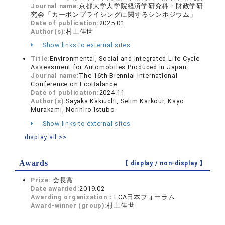
Journal name:
京都大学大学院経済学研究科・財政学研
究会「カーボンプライシングに関するシンポジウム」
Date of publication:
2025.01
Author(s):
村上佳世
Show links to external sites
Title:
Environmental, Social and Integrated Life Cycle
Assessment for Automobiles Produced in Japan
Journal name:
The 16th Biennial International
Conference on EcoBalance
Date of publication:
2024.11
Author(s):
Sayaka Kakiuchi, Selim Karkour, Kayo
Murakami, Norihiro Istubo
Show links to external sites
display all >>
Awards
【 display /
non-display
】
Prize:
会長賞
Date awarded:
2019.02
Awarding organization：
LCA日本フォーラム
Award-winner (group):
村上佳世