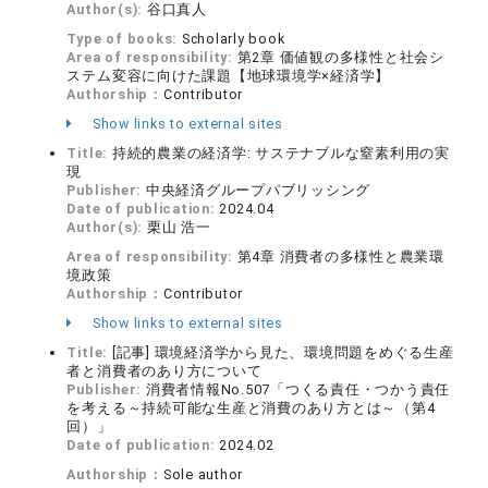
Author(s):
谷口真人
Type of books:
Scholarly book
Area of responsibility:
第2章 価値観の多様性と社会シ
ステム変容に向けた課題【地球環境学×経済学】
Authorship：
Contributor
Show links to external sites
Title:
持続的農業の経済学: サステナブルな窒素利用の実
現
Publisher:
中央経済グループパブリッシング
Date of publication:
2024.04
Author(s):
栗山 浩一
Area of responsibility:
第4章 消費者の多様性と農業環
境政策
Authorship：
Contributor
Show links to external sites
Title:
[記事] 環境経済学から見た、環境問題をめぐる生産
者と消費者のあり方について
Publisher:
消費者情報No.507「つくる責任・つかう責任
を考える～持続可能な生産と消費のあり方とは～（第4
回）」
Date of publication:
2024.02
Authorship：
Sole author