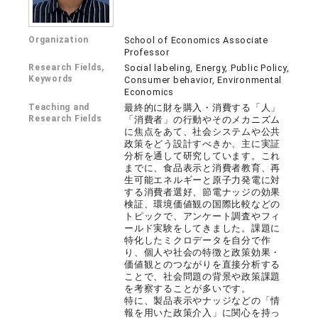
Organization
School of Economics Associate
Professor
Research Fields,
Social labeling, Energy, Public Policy,
Keywords
Consumer behavior, Environmental
Economics
Teaching and
最終的に財を購入・消費する「人」
Research Fields
「消費者」の行動やそのメカニズム
に焦点をあて、社会システムや公共
政策をどう設計すべきか、主に実証
分析を通して研究しています。これ
までに、食品表示と消費者教育、再
生可能エネルギーと原子力発電に対
する消費者選好、節電ナッジの効果
検証、環境価値観の国際比較などの
トピックで、アンケート調査やフィ
ールド実験をしてきました。課題に
特化したミクロデータを自分で作
り、個人や社会の特徴と政策効果・
価値観とのつながりを直接分析する
ことで、社会問題の背景や政策課題
を考察することが多いです。
特に、製品表示やナッジなどの「情
報を用いた政策介入」に関心を持っ