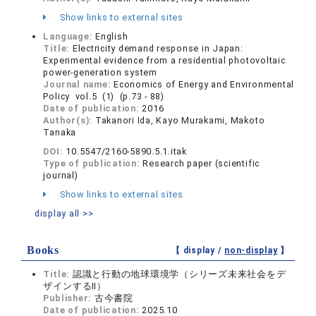
Show links to external sites
Language:
English
Title:
Electricity demand response in Japan:
Experimental evidence from a residential photovoltaic
power-generation system
Journal name:
Economics of Energy and Environmental
Policy vol.5 (1) (p.73 - 88)
Date of publication:
2016
Author(s):
Takanori Ida, Kayo Murakami, Makoto
Tanaka
DOI:
10.5547/2160-5890.5.1.itak
Type of publication:
Research paper (scientific
journal)
Show links to external sites
display all >>
Books
【 display /
non-display
】
Title:
認識と行動の地球環境学（シリーズ未来社会をデ
ザインするⅡ）
Publisher:
古今書院
Date of publication:
2025.10