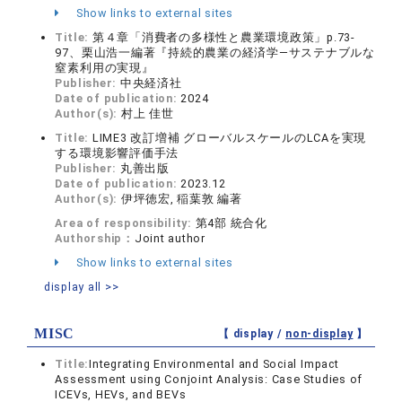
Show links to external sites
Title:
第４章「消費者の多様性と農業環境政策」p.73-
97、栗山浩一編著『持続的農業の経済学―サステナブルな
窒素利用の実現』
Publisher:
中央経済社
Date of publication:
2024
Author(s):
村上 佳世
Title:
LIME3 改訂増補 グローバルスケールのLCAを実現
する環境影響評価手法
Publisher:
丸善出版
Date of publication:
2023.12
Author(s):
伊坪徳宏, 稲葉敦 編著
Area of responsibility:
第4部 統合化
Authorship：
Joint author
Show links to external sites
display all >>
MISC
【 display /
non-display
】
Title:
Integrating Environmental and Social Impact
Assessment using Conjoint Analysis: Case Studies of
ICEVs, HEVs, and BEVs