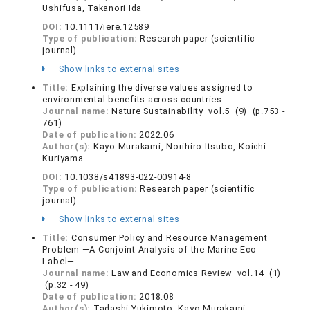
Ushifusa, Takanori Ida
DOI:
10.1111/iere.12589
Type of publication:
Research paper (scientific
journal)
Show links to external sites
Title:
Explaining the diverse values assigned to
environmental benefits across countries
Journal name:
Nature Sustainability vol.5 (9) (p.753 -
761)
Date of publication:
2022.06
Author(s):
Kayo Murakami, Norihiro Itsubo, Koichi
Kuriyama
DOI:
10.1038/s41893-022-00914-8
Type of publication:
Research paper (scientific
journal)
Show links to external sites
Title:
Consumer Policy and Resource Management
Problem ―A Conjoint Analysis of the Marine Eco
Label―
Journal name:
Law and Economics Review vol.14 (1)
(p.32 - 49)
Date of publication:
2018.08
Author(s):
Tadashi Yukimoto, Kayo Murakami