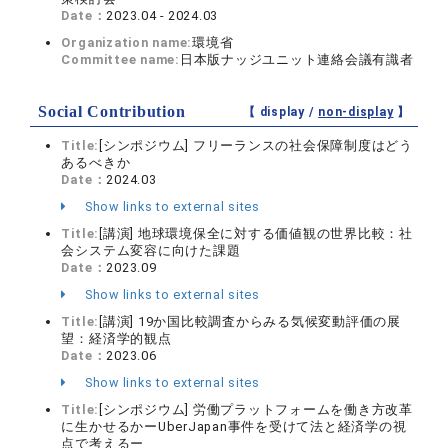
Date：
2023.04 - 2024.03
Organization name:
環境省
Committee name:
日本版ナッジユニット連絡会議有識者
Social Contribution
【 display /
non-display
】
Title:
[シンポジウム] フリーランスの社会保障制度はどう
あるべきか
Date：
2024.03
Show links to external sites
Title:
[講演] 地球環境保全に対する価値観の世界比較：社
会システム変容に向けた課題
Date：
2023.09
Show links to external sites
Title:
[講演] 19か国比較調査からみる気候変動評価の展
望：経済学的観点
Date：
2023.06
Show links to external sites
Title:
[シンポジウム] 労働プラットフォームを働き方改革
に生かせるかーUberJapan事件を受けて法と経済学の視
点で考えるー