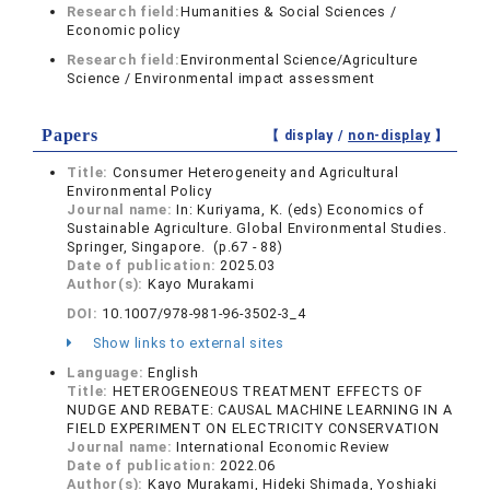
Research field:
Humanities & Social Sciences /
Economic policy
Research field:
Environmental Science/Agriculture
Science / Environmental impact assessment
Papers
【 display /
non-display
】
Title:
Consumer Heterogeneity and Agricultural
Environmental Policy
Journal name:
In: Kuriyama, K. (eds) Economics of
Sustainable Agriculture. Global Environmental Studies.
Springer, Singapore. (p.67 - 88)
Date of publication:
2025.03
Author(s):
Kayo Murakami
DOI:
10.1007/978-981-96-3502-3_4
Show links to external sites
Language:
English
Title:
HETEROGENEOUS TREATMENT EFFECTS OF
NUDGE AND REBATE: CAUSAL MACHINE LEARNING IN A
FIELD EXPERIMENT ON ELECTRICITY CONSERVATION
Journal name:
International Economic Review
Date of publication:
2022.06
Author(s):
Kayo Murakami, Hideki Shimada, Yoshiaki