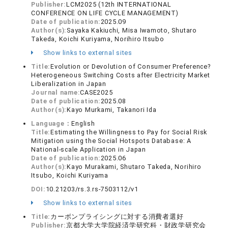
Publisher:
LCM2025 (12th INTERNATIONAL
CONFERENCE ON LIFE CYCLE MANAGEMENT)
Date of publication:
2025.09
Author(s):
Sayaka Kakiuchi, Misa Iwamoto, Shutaro
Takeda, Koichi Kuriyama, Norihiro Itsubo
Show links to external sites
Title:
Evolution or Devolution of Consumer Preference?
Heterogeneous Switching Costs after Electricity Market
Liberalization in Japan
Journal name:
CASE2025
Date of publication:
2025.08
Author(s):
Kayo Murkami, Takanori Ida
Language：
English
Title:
Estimating the Willingness to Pay for Social Risk
Mitigation using the Social Hotspots Database: A
National-scale Application in Japan
Date of publication:
2025.06
Author(s):
Kayo Murakami, Shutaro Takeda, Norihiro
Itsubo, Koichi Kuriyama
DOI:
10.21203/rs.3.rs-7503112/v1
Show links to external sites
Title:
カーボンプライシングに対する消費者選好
Publisher:
京都大学大学院経済学研究科・財政学研究会