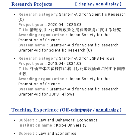
Research Projects
【 display /
non-display
】
Research category:
Grant-in-Aid for Scientific Research
(C)
Project year：
2020.04 - 2025.03
Title:
情報を用いた環境政策と消費者教育に関する研究
Awarding organization：
Japan Society for the
Promotion of Science
System name：
Grants-in-Aid for Scientific Research
Grant-in-Aid for Scientific Research (C)
Research category:
Grant-in-Aid for JSPS Fellows
Project year：
2018.04 - 2021.03
Title:
評価主体の多様性に着目した環境価値に関する国際
比較
Awarding organization：
Japan Society for the
Promotion of Science
System name：
Grants-in-Aid for Scientific Research
Grant-in-Aid for JSPS Fellows
Teaching Experience (Off-campus)
【 display /
non-display
】
Subject：
Law and Behavioral Economics
Institution name：
Kobe University
Subject：
Law and Economics