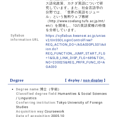
ス語化政策、カナダ英語について研
究しています。また、社会言語学の
分野では、「世界の英語モジュー
ル」という無料ウェブ教材
（http://www.coelang.tufs.ac.jp/mt/
en/）を開発し、12の英語変種の特徴
を分析しています。
Syllabus
https://syllabus.kwansei.ac.jp/unias
information URL
v2/UnSSOLoginControlFree?
REQ_ACTION_DO=/AGA030PLS01Act
ion.do?
REQ_FUNCTION_JUMP_START_FLG
=1&SLB_LINK_DISP_FLG=689&TCH_
NO=230025&REQ_PRFR_FUNC_ID=A
GA030
Degree
【 display /
non-display
】
Degree name:
博士（学術）
Classified degree field:
Humanities & Social Sciences
/ Linguistics
Conferring institution:
Tokyo University of Foreign
Studies
Acquisition way:
Coursework
Date of acquisition:
2005.10