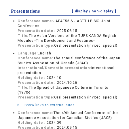
Presentations
【 display /
non-display
】
Conference name:
JAFAE55 & JACET LP-SIG Joint
Conference
Presentation date：
2025.06.15
Title:
The Asian Versions of the TUFS-KANDA English
Modules--The Development and Features--
Presentation type:
Oral presentation (invited, special)
Language:
English
Conference name:
The annual conference of the Japan
Studies Association of Canada (JSAC)
International/Domestic presentation:
International
presentation
Holding date：
2024.10
Presentation date：
2024.10.26
Title:
The Spread of Japanese Culture in Toronto
(1970-)
Presentation type:
Oral presentation (invited, special)
Show links to external sites
Conference name:
The 49th Annual Conference of the
Japanese Association for Canadian Studies (JACS)
Holding date：
2024.09
Presentation date：
2024.09.15