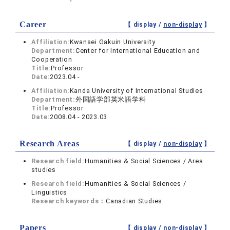
Career
【 display /
non-display
】
Affiliation:
Kwansei Gakuin University
Department:
Center for International Education and
Cooperation
Title:
Professor
Date:
2023.04 -
Affiliation:
Kanda University of International Studies
Department:
外国語学部英米語学科
Title:
Professor
Date:
2008.04 - 2023.03
Research Areas
【 display /
non-display
】
Research field:
Humanities & Social Sciences / Area
studies
Research field:
Humanities & Social Sciences /
Linguistics
Research keywords：
Canadian Studies
Papers
【 display /
non-display
】