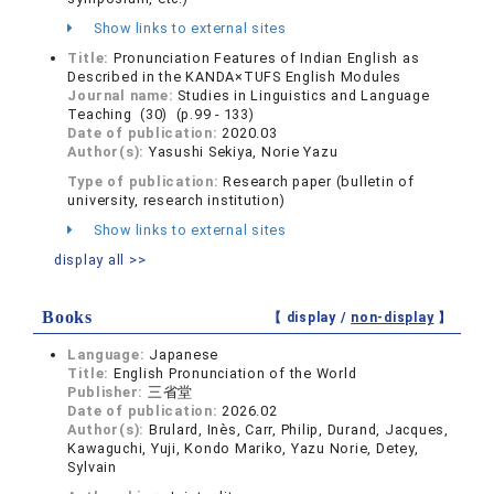
Show links to external sites
Title:
Pronunciation Features of Indian English as
Described in the KANDA×TUFS English Modules
Journal name:
Studies in Linguistics and Language
Teaching (30) (p.99 - 133)
Date of publication:
2020.03
Author(s):
Yasushi Sekiya, Norie Yazu
Type of publication:
Research paper (bulletin of
university, research institution)
Show links to external sites
display all >>
Books
【 display /
non-display
】
Language:
Japanese
Title:
English Pronunciation of the World
Publisher:
三省堂
Date of publication:
2026.02
Author(s):
Brulard, Inès, Carr, Philip, Durand, Jacques,
Kawaguchi, Yuji, Kondo Mariko, Yazu Norie, Detey,
Sylvain