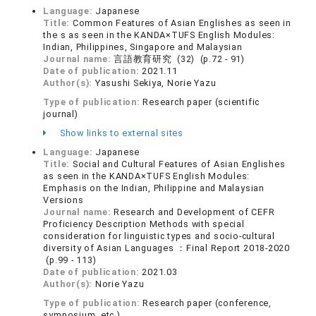
Language:
Japanese
Title:
Common Features of Asian Englishes as seen in
the s as seen in the KANDA×TUFS English Modules:
Indian, Philippines, Singapore and Malaysian
Journal name:
言語教育研究 (32) (p.72 - 91)
Date of publication:
2021.11
Author(s):
Yasushi Sekiya, Norie Yazu
Type of publication:
Research paper (scientific
journal)
Show links to external sites
Language:
Japanese
Title:
Social and Cultural Features of Asian Englishes
as seen in the KANDA×TUFS English Modules:
Emphasis on the Indian, Philippine and Malaysian
Versions
Journal name:
Research and Development of CEFR
Proficiency Description Methods with special
consideration for linguistic types and socio-cultural
diversity of Asian Languages ：Final Report 2018-2020
(p.99 - 113)
Date of publication:
2021.03
Author(s):
Norie Yazu
Type of publication:
Research paper (conference,
symposium, etc.)