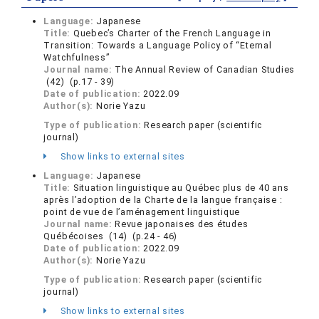
Language:
Japanese
Title:
Quebec’s Charter of the French Language in
Transition: Towards a Language Policy of “Eternal
Watchfulness”
Journal name:
The Annual Review of Canadian Studies
(42) (p.17 - 39)
Date of publication:
2022.09
Author(s):
Norie Yazu
Type of publication:
Research paper (scientific
journal)
Show links to external sites
Language:
Japanese
Title:
Situation linguistique au Québec plus de 40 ans
après l’adoption de la Charte de la langue française :
point de vue de l’aménagement linguistique
Journal name:
Revue japonaises des études
Québécoises (14) (p.24 - 46)
Date of publication:
2022.09
Author(s):
Norie Yazu
Type of publication:
Research paper (scientific
journal)
Show links to external sites