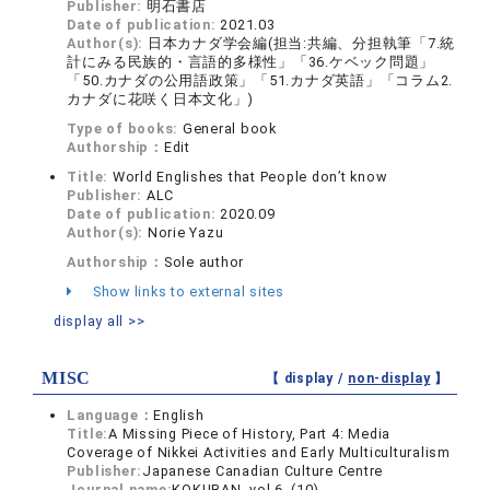
Publisher:
明石書店
Date of publication:
2021.03
Author(s):
日本カナダ学会編(担当:共編、分担執筆「7.統
計にみる民族的・言語的多様性」「36.ケベック問題」
「50.カナダの公用語政策」「51.カナダ英語」「コラム2.
カナダに花咲く日本文化」)
Type of books:
General book
Authorship：
Edit
Title:
World Englishes that People don’t know
Publisher:
ALC
Date of publication:
2020.09
Author(s):
Norie Yazu
Authorship：
Sole author
Show links to external sites
display all >>
MISC
【 display /
non-display
】
Language：
English
Title:
A Missing Piece of History, Part 4: Media
Coverage of Nikkei Activities and Early Multiculturalism
Publisher:
Japanese Canadian Culture Centre
Journal name:
KOKUBAN vol.6 (10)