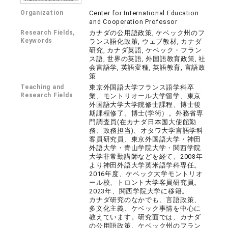
Organization
Center for International Education
and Cooperation Professor
Research Fields,
カナダの公用語政策, ケベック州のフ
Keywords
ランス語化政策, ウェブ教材, カナダ
研究, カナダ英語, ケベック・フラン
ス語, 世界の英語, 外国語教育政策, 社
会言語学, 英語変種, 英語教育, 言語政
策
Teaching and
東京外国語大学フランス語学科卒
Research Fields
業、モントリオール大学留学、東京
外国語大学大学院修士課程、博士後
期課程修了。博士(学術）。外務省専
門調査員(在カナダ日本国大使館勤
務、政務担当)、オタワ大学言語学科
客員研究員、東京外国語大学・神田
外語大学・青山学院大学・関西学院
大学非常勤講師などを経て、2008年
より神田外語大学英米語学科専任。
2016年度、ケベック大学モントリオ
ール校、トロント大学客員研究員。
2023年、関西学院大学に移籍。
カナダ研究のなかでも、言語政策、
多文化主義、ケベック事情を中心に
教えています。研究面では、カナダ
の公用語政策、ケベック州のフラン