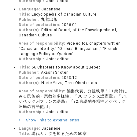
Authorship：
Joint editor
Language:
Japanese
Title:
Encyclopedia of Canadian Culture
Publisher:
丸善出版
Date of publication:
2026.01
Author(s):
Editorial Board, of the Encyclopedia of,
Canadian Culture
Area of responsibility:
Vice editor, chapters wrttien
"Canadian Identity," "Official Bilingualism," "French
Language Policy of Quebec"
Authorship：
Joint editor
Title:
56 Chapters to Know about Quebec
Publisher:
Akashi Shoten
Date of publication:
2023.12
Author(s):
Norie Yazu, Taro Oishi et als.
Area of responsibility:
編集代表、分担執筆「11.統計に
みる民族的・宗教的多様性」「30.フランス語憲章」「31.
ケベック州フランス語局」「32.言語的多様性とケベック
州民の言語使用」
Authorship：
Joint editor
Show links to external sites
Language:
Japanese
Title:
現代カナダを知るための60章