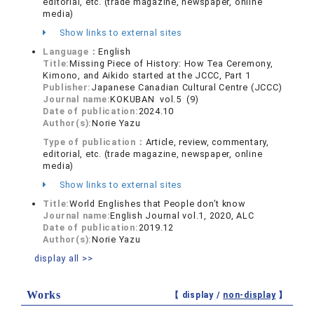
editorial, etc. (trade magazine, newspaper, online
media)
Show links to external sites
Language：
English
Title:
Missing Piece of History: How Tea Ceremony,
Kimono, and Aikido started at the JCCC, Part 1
Publisher:
Japanese Canadian Cultural Centre (JCCC)
Journal name:
KOKUBAN vol.5 (9)
Date of publication:
2024.10
Author(s):
Norie Yazu
Type of publication：
Article, review, commentary,
editorial, etc. (trade magazine, newspaper, online
media)
Show links to external sites
Title:
World Englishes that People don’t know
Journal name:
English Journal vol.1, 2020, ALC
Date of publication:
2019.12
Author(s):
Norie Yazu
display all >>
Works
【 display /
non-display
】