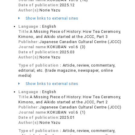
Date of publication:
2025.12
Author(s):
Norie Yazu
Show links to external sites
Language：
English
Title:
A Missing Piece of History: How Tea Ceremony,
Kimono, and Aikido started at the JCCC, Part 3
Publisher:
Japanese Canadian Cultural Centre (JCCC)
Journal name:
KOKUBAN vol.6 (3)
Date of publication:
2025.03
Author(s):
Norie Yazu
Type of publication：
Article, review, commentary,
editorial, etc. (trade magazine, newspaper, online
media)
Show links to external sites
Language：
English
Title:
A Missing Piece of History: How Tea Ceremony,
Kimono, and Aikido started at the JCCC, Part 2
Publisher:
Japanese Canadian Cultural Centre (JCCC)
Journal name:
KOKUBAN vol.6 (1)
Date of publication:
2025.01
Author(s):
Norie Yazu
Type of publication：
Article, review, commentary,