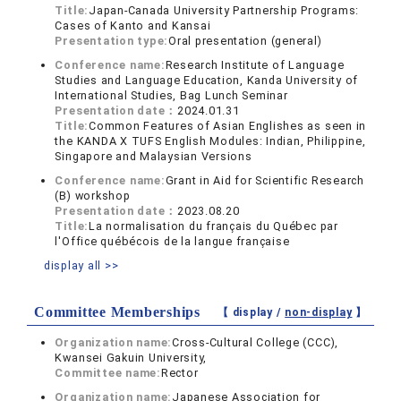
Title:
Japan-Canada University Partnership Programs:
Cases of Kanto and Kansai
Presentation type:
Oral presentation (general)
Conference name:
Research Institute of Language
Studies and Language Education, Kanda University of
International Studies, Bag Lunch Seminar
Presentation date：
2024.01.31
Title:
Common Features of Asian Englishes as seen in
the KANDA X TUFS English Modules: Indian, Philippine,
Singapore and Malaysian Versions
Conference name:
Grant in Aid for Scientific Research
(B) workshop
Presentation date：
2023.08.20
Title:
La normalisation du français du Québec par
l'Office québécois de la langue française
display all >>
Committee Memberships
【 display /
non-display
】
Organization name:
Cross-Cultural College (CCC),
Kwansei Gakuin University,
Committee name:
Rector
Organization name:
Japanese Association for