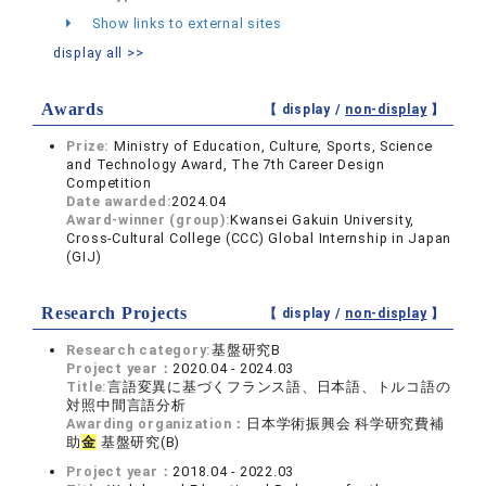
Show links to external sites
display all >>
Awards
【 display /
non-display
】
Prize:
Ministry of Education, Culture, Sports, Science
and Technology Award, The 7th Career Design
Competition
Date awarded:
2024.04
Award-winner (group):
Kwansei Gakuin University,
Cross-Cultural College (CCC) Global Internship in Japan
(GIJ)
Research Projects
【 display /
non-display
】
Research category:
基盤研究B
Project year：
2020.04 - 2024.03
Title:
言語変異に基づくフランス語、日本語、トルコ語の
対照中間言語分析
Awarding organization：
日本学術振興会 科学研究費補
助
金
基盤研究(B)
Project year：
2018.04 - 2022.03