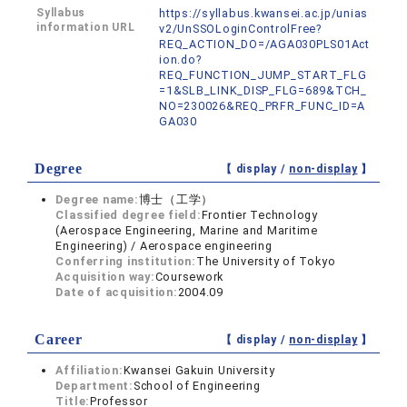
Syllabus
https://syllabus.kwansei.ac.jp/unias
information URL
v2/UnSSOLoginControlFree?
REQ_ACTION_DO=/AGA030PLS01Act
ion.do?
REQ_FUNCTION_JUMP_START_FLG
=1&SLB_LINK_DISP_FLG=689&TCH_
NO=230026&REQ_PRFR_FUNC_ID=A
GA030
Degree
【 display /
non-display
】
Degree name:
博士（工学）
Classified degree field:
Frontier Technology
(Aerospace Engineering, Marine and Maritime
Engineering) / Aerospace engineering
Conferring institution:
The University of Tokyo
Acquisition way:
Coursework
Date of acquisition:
2004.09
Career
【 display /
non-display
】
Affiliation:
Kwansei Gakuin University
Department:
School of Engineering
Title:
Professor