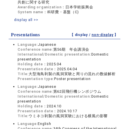
共創に関する研究
Awarding organization：
日本学術振興会
System name：
科研費・基盤（C)
display all >>
Presentations
【 display /
non-display
】
Language:
Japanese
Conference name:
第56期 年会講演会
International/Domestic presentation:
Domestic
presentation
Holding date：
2025.04
Presentation date：
2025.04.04
Title:
大型海鳥剥製の風洞実験と周りの流れの数値解析
Presentation type:
Poster presentation
Language:
Japanese
Conference name:
第62回飛行機シンポジウム
International/Domestic presentation:
Domestic
presentation
Holding date：
2024.10
Presentation date：
2024.10.17
Title:
ウミネコ剥製の風洞実験における横風の影響
Language:
English
Conference name:
34th Congress of the International