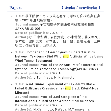
Papers
【 display /
non-display
】
Title:
格子貼付１カメラ法を有する形状可変構造実証実
験（2023年度飛翔実験）
Journal name:
宇宙航空研究開発機構研究開発報告
JAXA-RR-23-003
Date of publication:
2024.02
Author(s):
田中宏明，岩佐貴史，小木曽望，勝又暢久，
坂本啓，池田忠繁，岸本直子，樋口健，藤垣元治，土井
明広，佐藤泰貴，山谷昌大
Title:
Comparison of Aerodynamic Characteristics
between Taxidermy Bird Wing
and
Artificial Wings Using
Wind Tunnel Equipment
Journal name:
Proc. of the 22 Asia-Pacific International
Symposium on Aerospace Technology(APISAT 2022)
Date of publication:
2022.10
Author(s):
J.Tominaga, N. Kishimoto
Title:
Wind Tunnel Experiment of Taxidermy Black-
tailed Gull(Larus Crassirostris)
and
Black Kite(Milvus
Migrans)
Journal name:
Proc. of 33rd Congress of the
International Council of the Aeronautical Sciences
Date of publication:
2022.09
Author(s):
N.Kishimoto, D.Wada, M.Tamayama,