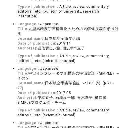
Type of publication：
Article, review, commentary,
editorial, etc. (bulletin of university, research
institution)
Language：
Japanese
Title:
大型高精度宇宙構造物のための高解像度表面形状計
測
Journal name:
日本航空宇宙学会誌
Date of publication:
2019.11
Author(s):
岩佐貴史, 樋口健, 岸本直子
Type of publication：
Article, review, commentary,
editorial, etc. (scientific journal)
Language：
Japanese
Title:
宇宙インフレータブル構造の宇宙実証（SIMPLE）~
その２
Journal name:
日本航空宇宙学会誌 vol.65 (5) (p.21 -
27)
Date of publication:
2017.05
Author(s):
岸本直子, 石澤淳一郎, 青木隆平, 樋口健,
SIMPLEプロジェクトチーム
Type of publication：
Article, review, commentary,
editorial, etc. (scientific journal)
Language：
Japanese
Title:
宇宙インフレータブル構造の宇宙実証（SIMPLE）~