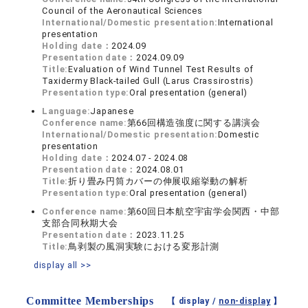
Council of the Aeronautical Sciences
International/Domestic presentation:
International
presentation
Holding date：
2024.09
Presentation date：
2024.09.09
Title:
Evaluation of Wind Tunnel Test Results of
Taxidermy Black-tailed Gull (Larus Crassirostris)
Presentation type:
Oral presentation (general)
Language:
Japanese
Conference name:
第66回構造強度に関する講演会
International/Domestic presentation:
Domestic
presentation
Holding date：
2024.07 - 2024.08
Presentation date：
2024.08.01
Title:
折り畳み円筒カバーの伸展収縮挙動の解析
Presentation type:
Oral presentation (general)
Conference name:
第60回日本航空宇宙学会関西・中部
支部合同秋期大会
Presentation date：
2023.11.25
Title:
鳥剥製の風洞実験における変形計測
display all >>
Committee Memberships
【 display /
non-display
】