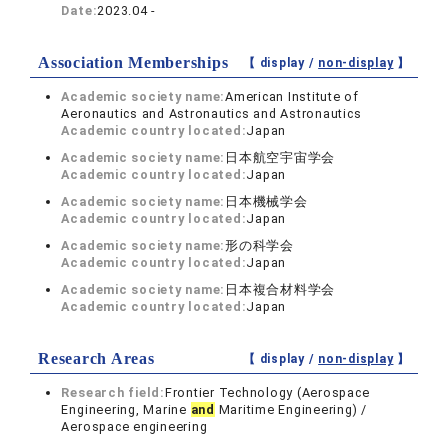
Date:
2023.04 -
Association Memberships
【 display /
non-display
】
Academic society name:
American Institute of
Aeronautics and Astronautics and Astronautics
Academic country located:
Japan
Academic society name:
日本航空宇宙学会
Academic country located:
Japan
Academic society name:
日本機械学会
Academic country located:
Japan
Academic society name:
形の科学会
Academic country located:
Japan
Academic society name:
日本複合材料学会
Academic country located:
Japan
Research Areas
【 display /
non-display
】
Research field:
Frontier Technology (Aerospace
Engineering, Marine
and
Maritime Engineering) /
Aerospace engineering