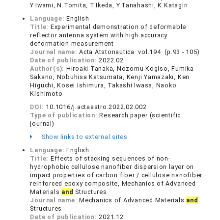
Y.Iwami, N.Tomita, T.Ikeda, Y.Tanahashi, K.Katagiri
Language:
English
Title:
Experimental demonstration of deformable
reflector antenna system with high accuracy
deformation measurement
Journal name:
Acta Atstonautica vol.194 (p.93 - 105)
Date of publication:
2022.02
Author(s):
Hiroaki Tanaka, Nozomu Kogiso, Fumika
Sakano, Nobuhisa Katsumata, Kenji Yamazaki, Ken
Higuchi, Kosei Ishimura, Takashi Iwasa, Naoko
Kishimoto
DOI:
10.1016/j.actaastro.2022.02.002
Type of publication:
Research paper (scientific
journal)
Show links to external sites
Language:
English
Title:
Effects of stacking sequences of non-
hydrophobic cellulose nanofiber dispersion layer on
impact properties of carbon fiber / cellulose nanofiber
reinforced epoxy composite, Mechanics of Advanced
Materials
and
Structures
Journal name:
Mechanics of Advanced Materials
and
Structures
Date of publication:
2021.12