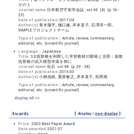
その１
Journal name:
日本航空宇宙学会誌 vol.65 (4) (p.16 -
23)
Date of publication:
2017.04
Author(s):
青木隆平, 樋口健, 岸本直子, 石澤淳一郎,
SIMPLEプロジェクトチーム
Type of publication：
Article, review, commentary,
editorial, etc. (scientific journal)
Language：
Japanese
Title:
３D造形物を利用した学習教材の開発と活用：放散
虫骨格の拡大模型作成を例に
Journal name:
化石 vol.98 (p.29 - 38)
Date of publication:
2015.03
Author(s):
小林由枝, 栗原敏之, 岸本直子, 松岡篤
Type of publication：
Article, review, commentary,
editorial, etc. (scientific journal)
display all >>
Awards
【 display /
non-display
】
Prize:
2020 Best Paper Award
Date awarded:
2021.07
Country:
Japan