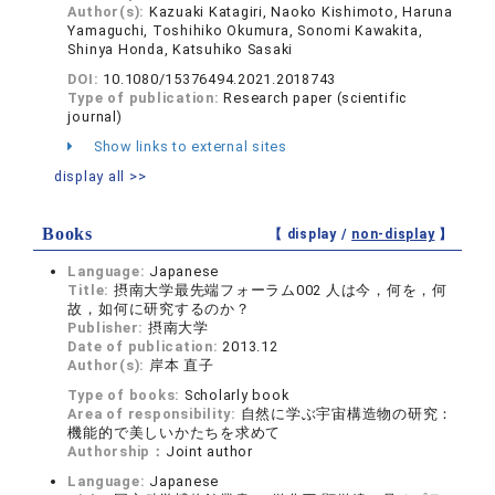
Author(s):
Kazuaki Katagiri, Naoko Kishimoto, Haruna
Yamaguchi, Toshihiko Okumura, Sonomi Kawakita,
Shinya Honda, Katsuhiko Sasaki
DOI:
10.1080/15376494.2021.2018743
Type of publication:
Research paper (scientific
journal)
Show links to external sites
display all >>
Books
【 display /
non-display
】
Language:
Japanese
Title:
摂南大学最先端フォーラム002 人は今，何を，何
故，如何に研究するのか？
Publisher:
摂南大学
Date of publication:
2013.12
Author(s):
岸本 直子
Type of books:
Scholarly book
Area of responsibility:
自然に学ぶ宇宙構造物の研究：
機能的で美しいかたちを求めて
Authorship：
Joint author
Language:
Japanese