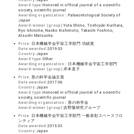
Award type:
Honored in official journal of a scientific
society, scientific journal
Awarding organization：
Palaeontological Society of
Japan
Award-winner (group):
Yuta Shiino, Toshiyuki Kurihara,
Ryo Ichinohe, Naoko Kishimoto, Takashi Yoshino,
Atsushi Matsuoka
Prize:
日本機械学会宇宙工学部門 功績賞
Date awarded:
2019.03
Country:
Japan
Award type:
Other
Awarding organization：
日本機械学会宇宙工学部門
Award-winner (group):
岸本直子
Prize:
形の科学会論文賞
Date awarded:
2017.06
Country:
Japan
Award type:
Honored in official journal of a scientific
society, scientific journal
Awarding organization：
形の科学会
Award-winner (group):
吉野隆研究グループ
Prize:
日本機械学会宇宙工学部門 一般表彰スペースフロ
ンティア
Date awarded:
2015.03
Country:
Japan