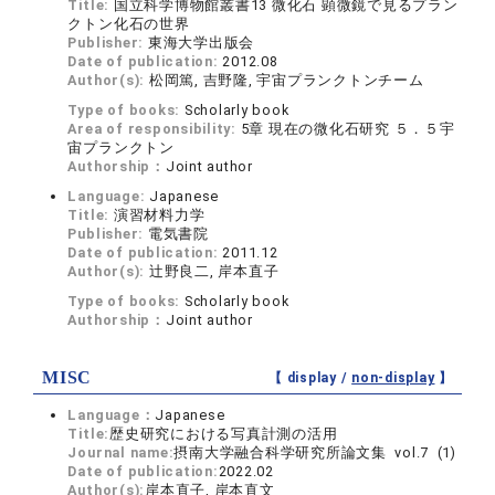
Title:
国立科学博物館叢書13 微化石 顕微鏡で見るプラン
クトン化石の世界
Publisher:
東海大学出版会
Date of publication:
2012.08
Author(s):
松岡篤, 吉野隆, 宇宙プランクトンチーム
Type of books:
Scholarly book
Area of responsibility:
5章 現在の微化石研究 ５．５宇
宙プランクトン
Authorship：
Joint author
Language:
Japanese
Title:
演習材料力学
Publisher:
電気書院
Date of publication:
2011.12
Author(s):
辻野良二, 岸本直子
Type of books:
Scholarly book
Authorship：
Joint author
MISC
【 display /
non-display
】
Language：
Japanese
Title:
歴史研究における写真計測の活用
Journal name:
摂南大学融合科学研究所論文集 vol.7 (1)
Date of publication:
2022.02
Author(s):
岸本直子, 岸本直文