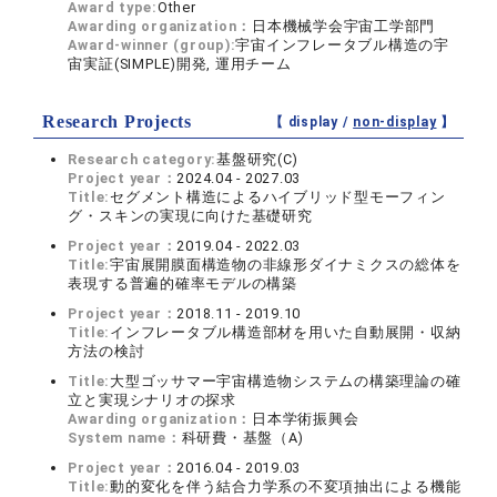
Award type:
Other
Awarding organization：
日本機械学会宇宙工学部門
Award-winner (group):
宇宙インフレータブル構造の宇
宙実証(SIMPLE)開発, 運用チーム
Research Projects
【 display /
non-display
】
Research category:
基盤研究(C)
Project year：
2024.04 - 2027.03
Title:
セグメント構造によるハイブリッド型モーフィン
グ・スキンの実現に向けた基礎研究
Project year：
2019.04 - 2022.03
Title:
宇宙展開膜面構造物の非線形ダイナミクスの総体を
表現する普遍的確率モデルの構築
Project year：
2018.11 - 2019.10
Title:
インフレータブル構造部材を用いた自動展開・収納
方法の検討
Title:
大型ゴッサマー宇宙構造物システムの構築理論の確
立と実現シナリオの探求
Awarding organization：
日本学術振興会
System name：
科研費・基盤（A)
Project year：
2016.04 - 2019.03
Title:
動的変化を伴う結合力学系の不変項抽出による機能