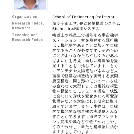
Organization
School of Engineering Professor
Research Fields,
航空宇宙工学, 先進軽量構造システム,
Keywords
Bio-inspired構造システム
Teaching and
軌道上や惑星上で機能する宇宙機や
Research Fields
ステーション，空を飛翔する飛行機
は，機能的であることに加えて自律
的であることが必要です．そのため
にどのようなかたちやしくみがあれ
ばよいかを考え，新しい構造物を提
案することを目指しています．とく
にアンテナや太陽電池パネルなど大
面積で軽量な構造物を実現する展開
膜面構造，同じ形のモジュールを組
み合わせて大型もしくは複雑な構造
物を構築するモジュール構造，状況
に合わせて形状を変化させる可変形
状構造などを対象にした研究に取り
組んでいます．また，生物は，自律
的で機能的な構造物の実現例とみな
すことができます．海洋プランクト
ン，昆虫や鳥など生物のかたちやし
くみの分析し，新たな構造物に活か
す工夫もしています．