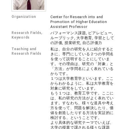
Organization
Center for Research into and
Promotion of Higher Education
Assistant Professor
Research Fields,
パフォーマンス課題, ピアレビュー,
Keywords
ルーブリック, 大学教育, 学習として
の評価, 授業研究, 自己評価力
Teaching and
私は、自分の研究を人に紹介すると
Research Fields
きに、専門にしている２つの学問名
を使って説明することにしていま
す。その理由は、研究の「対象」と
「方法」が学問名によく表れている
からです。
１つは大学教育学といいます。ここ
からわかるように、私は大学教育を
対象に研究をしています。
もう１つは、教育工学です。ここに
は、私の研究の方法がよく表れてい
ます。すなわち、様々な道具や考え
方を使って、問題を解決したり、価
値を創造したりする方法を実証的に
検討する、ということです。
より具体的な研究テーマでいえば、
大学の授業で課される様々な課題