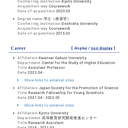
Conferring institution:
Kyoto University
Acquisition way:
Coursework
Date of acquisition:
2020.03
Degree name:
学士（政策学）
Conferring institution:
Doshisha University
Acquisition way:
Coursework
Date of acquisition:
2015.03
Career
【 display /
non-display
】
Affiliation:
Kwansei Gakuin University
Department:
Center for the Study of Higher Education
Title:
Assistant Professor
Date:
2023.04 -
Show links to external sites
Affiliation:
Japan Society for the Promotion of Science
Title:
Research Fellowship for Young Scientists
Date:
2021.04 - 2023.03
Show links to external sites
Affiliation:
Kyoto University
Department:
高等教育研究開発推進センター
Title:
Research Assistant
Date:
2018 - 2021.03