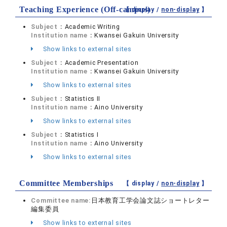
Teaching Experience (Off-campus)
【 display /
non-display
】
Subject：
Academic Writing
Institution name：
Kwansei Gakuin University
Show links to external sites
Subject：
Academic Presentation
Institution name：
Kwansei Gakuin University
Show links to external sites
Subject：
Statistics Ⅱ
Institution name：
Aino University
Show links to external sites
Subject：
Statistics Ⅰ
Institution name：
Aino University
Show links to external sites
Committee Memberships
【 display /
non-display
】
Committee name:
日本教育工学会論文誌ショートレター
編集委員
Show links to external sites