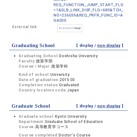
REQ_FUNCTION_JUMP_START_FLG
=1&SLB_LINK_DISP_FLG=689&TCH_
NO=236036&REQ_PRFR_FUNC_ID=A
GA030
External link
Graduating School
【 display /
non-display
】
Graduating School:
Doshisha University
Faculty:
政策学部
Course / Major:
政策学科
Kind of school:
University
Date of graduation:
2015.03
Completion status:
Graduated
Country location code:
Japan
Graduate School
【 display /
non-display
】
Graduate school:
Kyoto University
Department:
Graduate School of Education
Course:
高等教育学コース
Course completed:
Doctor's Course