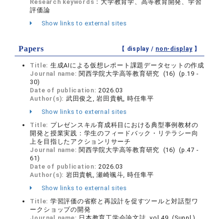
Research keywords：
大学教育学、高等教育開発、学習
評価論
Show links to external sites
Papers
【 display /
non-display
】
Title:
生成AIによる仮想レポート課題データセットの作成
Journal name:
関西学院大学高等教育研究 (16) (p.19 -
30)
Date of publication:
2026.03
Author(s):
武田俊之, 岩田貴帆, 時任隼平
Show links to external sites
Title:
プレゼンスキル育成科目における典型事例教材の
開発と授業実践：学生のフィードバック・リテラシー向
上を目指したアクションリサーチ
Journal name:
関西学院大学高等教育研究 (16) (p.47 -
61)
Date of publication:
2026.03
Author(s):
岩田貴帆, 瀬崎颯斗, 時任隼平
Show links to external sites
Title:
学習評価の省察と再設計を促すツールと対話型ワ
ークショップの開発
Journal name:
日本教育工学会論文誌 vol.49 (Suppl.)