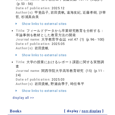
(p.53 - 56)
Date of publication:
2025.12
Author(s):
甲斐晶子, 岩田貴帆, 遠海友紀, 近藤孝樹, 沙華
哲, 杉浦真由美
Show links to external sites
Title:
フィールドデータから卒業研究教育を分析する：
卒論事例を教材とした教育方法の開発
Journal name:
大学教育学会誌 vol.47 (1) (p.96 - 100)
Date of publication:
2025.05
Author(s):
岩田貴帆
Show links to external sites
Title:
大学の授業におけるレポート課題に関する実態調
査
Journal name:
関西学院大学高等教育研究 (15) (p.11 -
24)
Date of publication:
2025.03
Author(s):
岩田貴帆, 野瀬由季子, 時任隼平
Show links to external sites
display all >>
Books
【 display /
non-display
】