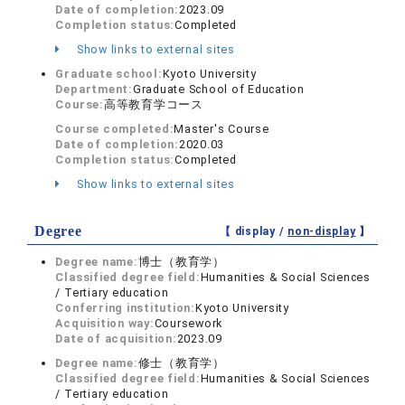
Date of completion:
2023.09
Completion status:
Completed
Show links to external sites
Graduate school:
Kyoto University
Department:
Graduate School of Education
Course:
高等教育学コース
Course completed:
Master's Course
Date of completion:
2020.03
Completion status:
Completed
Show links to external sites
Degree
【 display /
non-display
】
Degree name:
博士（教育学）
Classified degree field:
Humanities & Social Sciences
/ Tertiary education
Conferring institution:
Kyoto University
Acquisition way:
Coursework
Date of acquisition:
2023.09
Degree name:
修士（教育学）
Classified degree field:
Humanities & Social Sciences
/ Tertiary education