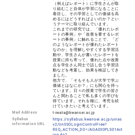
（例えばレポート）に学生さんが取
り組むこと自体が学習になることに
着目し、その学習としての価値を高
めるにはどうすればよいのか？とい
うテーマに取り組んでいます。
これまでの研究では、「優れたレポ
ートの事例」や「改善を要するレポ
ートの事例」に触れることで、「ど
のようなレポートが優れたレポート
なのか」を理解しやすくする学習活
動や、学生さんが書いたレポートを
授業に持ち寄って、優れた点や改善
点を学生さん同士で話し合う学習活
動などを考案し、効果を検証してき
ました。
他方で、「そもそも人が大学で学ぶ
価値とはなにか？」にも関心を持っ
ています。日々の授業で学生の皆さ
んと関わることで私も多くの学びを
得ています。それを糧に、考究を続
けていきたいと考えています。
Mail Address
t-iwata@kwansei.ac.jp
Syllabus
https://syllabus.kwansei.ac.jp/unias
information URL
v2/UnSSOLoginControlFree?
REQ_ACTION_DO=/AGA030PLS01Act
ion.do?