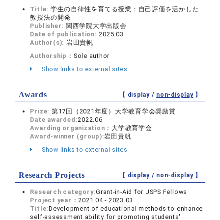
Title:
学生の自律性を育てる授業：自己評価を活かした
教授法の開発
Publisher:
関西学院大学出版会
Date of publication:
2025.03
Author(s):
岩田貴帆
Authorship：
Sole author
Show links to external sites
Awards
【 display /
non-display
】
Prize:
第17回（2021年度）大学教育学会奨励賞
Date awarded:
2022.06
Awarding organization：
大学教育学会
Award-winner (group):
岩田貴帆
Show links to external sites
Research Projects
【 display /
non-display
】
Research category:
Grant-in-Aid for JSPS Fellows
Project year：
2021.04 - 2023.03
Title:
Development of educational methods to enhance
self-assessment ability for promoting students'