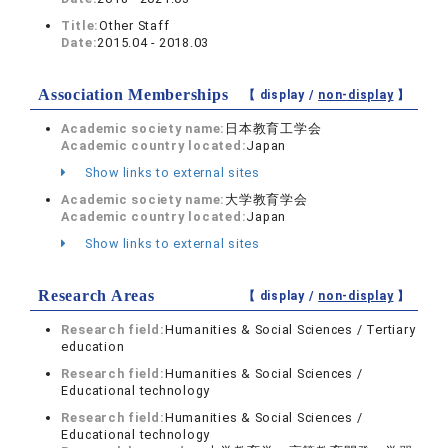
Title:
Other Staff
Date:
2015.04 - 2018.03
Association Memberships
【 display /
non-display
】
Academic society name:
日本教育工学会
Academic country located:
Japan
Show links to external sites
Academic society name:
大学教育学会
Academic country located:
Japan
Show links to external sites
Research Areas
【 display /
non-display
】
Research field:
Humanities & Social Sciences / Tertiary
education
Research field:
Humanities & Social Sciences /
Educational technology
Research field:
Humanities & Social Sciences /
Educational technology