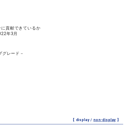
分に貢献できているか
22年3月
プグレード－
【 display /
non-display
】