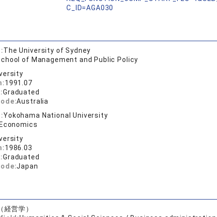
C_ID=AGA030
:
The University of Sydney
chool of Management and Public Policy
versity
n:
1991.07
:
Graduated
code:
Australia
:
Yokohama National University
 Economics
versity
n:
1986.03
:
Graduated
code:
Japan
（経営学）