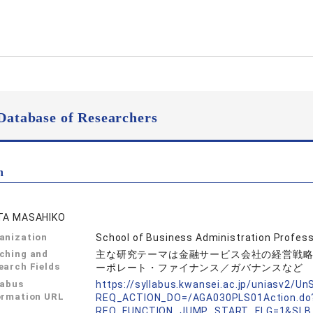
Database of Researchers
n
TA MASAHIKO
anization
School of Business Administration Profes
ching and
主な研究テーマは金融サービス会社の経営戦
earch Fields
ーポレート・ファイナンス／ガバナンスなど
labus
https://syllabus.kwansei.ac.jp/uniasv2/U
ormation URL
REQ_ACTION_DO=/AGA030PLS01Action.do
REQ_FUNCTION_JUMP_START_FLG=1&SLB