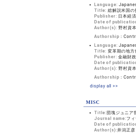
Language:
Japane
Title:
総解説米国の
Publisher:
日本経
Date of publicatio
Author(s):
野村資
Authorship：
Contr
Language:
Japane
Title:
変革期の地方債
Publisher:
金融財政
Date of publicatio
Author(s):
野村資
Authorship：
Contr
display all >>
MISC
Title:
団塊ジュニア世
Journal name:
フィ
Date of publicatio
Author(s):
井潟正彦