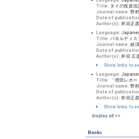
Language:
Japane
Title:
タイの投資信
Journal name:
野村
Date of publicatio
Author(s):
井潟正彦
Language:
Japane
Title:
パネルディス
Journal name:
経済経
Date of publicatio
Author(s):
井潟 正
Show links to ex
Language:
Japane
Title:
「増田レポー
Journal name:
野村
Date of publicatio
Author(s):
井潟正
Show links to ex
display all >>
Books