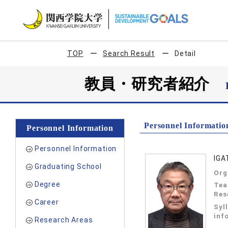
TOP
Search Result
Detail
教員・研究者紹介
Personnel Informatio
Personnel Information
Personnel Information
IGA
Graduating School
Org
Degree
Tea
Res
Career
Syl
inf
Research Areas