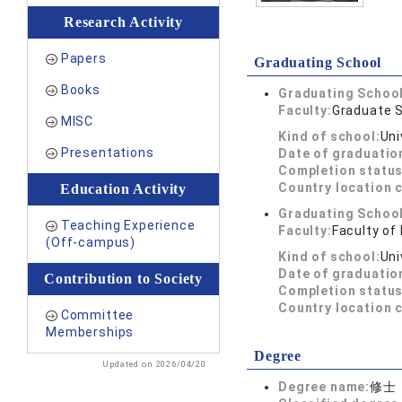
Research Activity
Papers
Graduating School
Books
Graduating School
Faculty:
Graduate S
MISC
Kind of school:
Uni
Presentations
Date of graduatio
Completion status
Country location 
Education Activity
Graduating School
Teaching Experience
Faculty:
Faculty of
(Off-campus)
Kind of school:
Uni
Date of graduatio
Contribution to Society
Completion status
Country location 
Committee
Memberships
Degree
Updated on 2026/04/20
Degree name:
修士