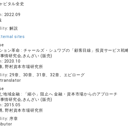
ャピタル全史
n:
2022.09
哉
lity:
解説
ternal sites
se
ション革命 : チャールズ・シュワブの「顧客目線」投資サービス戦
事情研究会,きんざい (販売)
n:
2020.10
俊康, 野村資本市場研究所
lity:
29章、30章、31章、32章、エピローグ
 translator
se
む地域金融 : 「縮小」阻止へ 金融・資本市場からのアプローチ
事情研究会,きんざい (販売)
n:
2015.05
俊博, 野村資本市場研究所
lity:
序章
ibutor