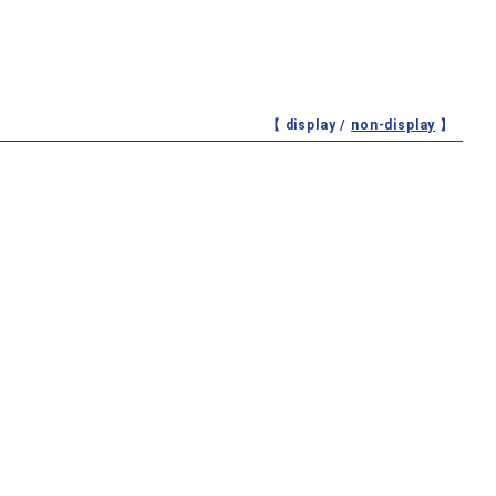
【 display /
non-display
】