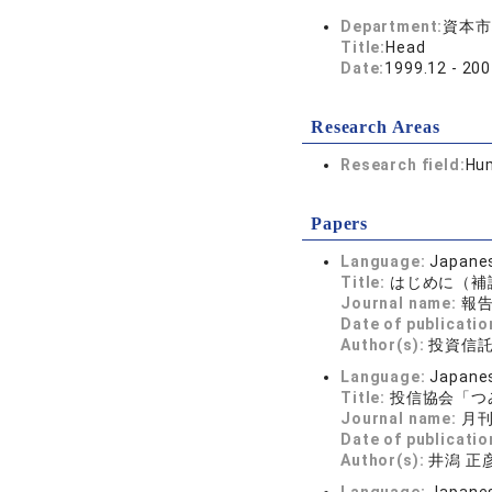
Department:
資本市
Title:
Head
Date:
1999.12 - 200
Research Areas
Research field:
Hum
Papers
Language:
Japane
Title:
はじめに（補
Journal name:
報告
Date of publicatio
Author(s):
投資信
Language:
Japane
Title:
投信協会「つ
Journal name:
月刊資
Date of publicatio
Author(s):
井潟 正