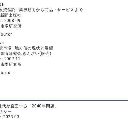
se
投資信託 : 業界動向から商品・サービスまで
済新聞出版社
n:
2008.09
本市場研究所
ibutor
se
市場 : 地方債の現状と展望
事情研究会,きんざい(販売)
n:
2007.11
本市場研究所
ibutor
代が直面する「2040年問題」
ナシー
n:
2023.03