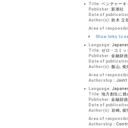
Title:
ベンチャーキ
Publisher:
新潮社
Date of publicatio
Author(s):
鈴木 立
Area of responsibi
Show links to ex
Language:
Japane
Title:
ゼロ・コミッ
Publisher:
金融財政
Date of publicatio
Author(s):
飯山, 
Area of responsibi
Authorship：
Joint
Language:
Japane
Title:
地方創生に挑
Publisher:
金融財政
Date of publicatio
Author(s):
岩崎, 
Area of responsibi
Authorship：
Contr