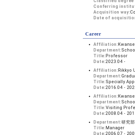
Classified degree 
Conferring institu
Acquisition way:
C
Date of acquisitio
Career
Affiliation:
Kwansei
Department:
Schoo
Title:
Professor
Date:
2023.04 -
Affiliation:
Rikkyo 
Department:
Gradu
Title:
Specially Ap
Date:
2016.04 - 202
Affiliation:
Kwansei
Department:
Schoo
Title:
Visiting Prof
Date:
2008.04 - 201
Department:
研究部
Title:
Manager
Date:
2006.07 - 200