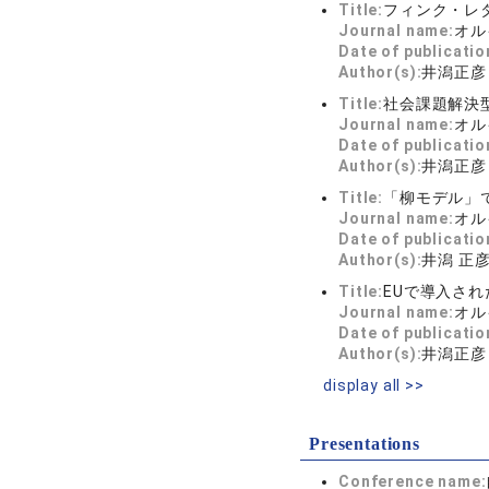
Title:
フィンク・レ
Journal name:
オル
Date of publicatio
Author(s):
井潟正彦
Title:
社会課題解決
Journal name:
オル
Date of publicatio
Author(s):
井潟正彦
Title:
「柳モデル」
Journal name:
オル
Date of publicatio
Author(s):
井潟 正
Title:
EUで導入され
Journal name:
オル
Date of publicatio
Author(s):
井潟正彦
display all >>
Presentations
Conference name: