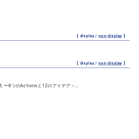
【 display /
non-display
】
【 display /
non-display
】
〜8つのActionsと12のアイデア～」