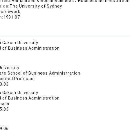
field:
Humanities & Social Sciences / Business administration
tion:
The University of Sydney
oursework
n:
1991.07
 Gakuin University
l of Business Administration
University
ate School of Business Administration
pointed Professor
0.03
 Gakuin University
l of Business Administration
essor
5.03
9.06