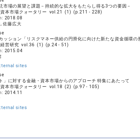
se
託市場の展望と課題－持続的な拡大をもたらし得る3つの要因－
資本市場クォータリー vol.21 (1) (p.211 - 228)
n:
2018.08
, 佐藤広大
se
カッション「リスクマネー供給の円滑化に向けた新たな資金循環の
営研究 vol.36 (1) (p.24 - 51)
n:
2015.04
彦
ternal sites
se
ト」に対する金融・資本市場からのアプローチ 特集にあたって
資本市場クォータリー vol.18 (2) (p.97 - 105)
n:
2014.11
彦
ternal sites