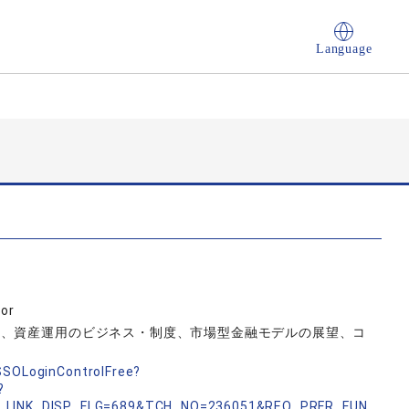
Language
sor
略、資産運用のビジネス・制度、市場型金融モデルの展望、コ
nSSOLoginControlFree?
?
_LINK_DISP_FLG=689&TCH_NO=236051&REQ_PRFR_FUN