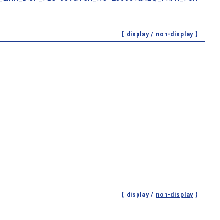
【 display /
non-display
】
【 display /
non-display
】