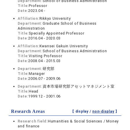
Department:
School of Business Administration
Title:
Professor
Date:
2023.04 -
Affiliation:
Rikkyo University
Department:
Graduate School of Business
Administration
Title:
Specially Appointed Professor
Date:
2016.04 - 2020.03
Affiliation:
Kwansei Gakuin University
Department:
School of Business Administration
Title:
Visiting Professor
Date:
2008.04 - 2015.03
Department:
研究部
Title:
Manager
Date:
2006.07 - 2009.06
Department:
資本市場研究部アセットマネジメント室
Title:
Head
Date:
1999.12 - 2001.06
Research Areas
【 display /
non-display
】
Research field:
Humanities & Social Sciences / Money
and finance