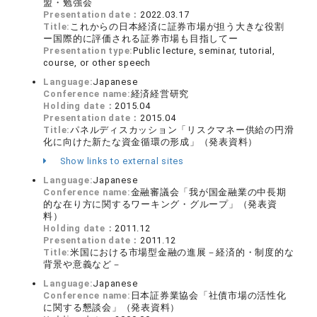
盟・勉強会
Presentation date：
2022.03.17
Title:
これからの日本経済に証券市場が担う大きな役割
ー国際的に評価される証券市場も目指してー
Presentation type:
Public lecture, seminar, tutorial,
course, or other speech
Language:
Japanese
Conference name:
経済経営研究
Holding date：
2015.04
Presentation date：
2015.04
Title:
パネルディスカッション「リスクマネー供給の円滑
化に向けた新たな資金循環の形成」（発表資料）
Show links to external sites
Language:
Japanese
Conference name:
金融審議会「我が国金融業の中長期
的な在り方に関するワーキング・グループ」（発表資
料）
Holding date：
2011.12
Presentation date：
2011.12
Title:
米国における市場型金融の進展－経済的・制度的な
背景や意義など－
Language:
Japanese
Conference name:
日本証券業協会「社債市場の活性化
に関する懇談会」（発表資料）