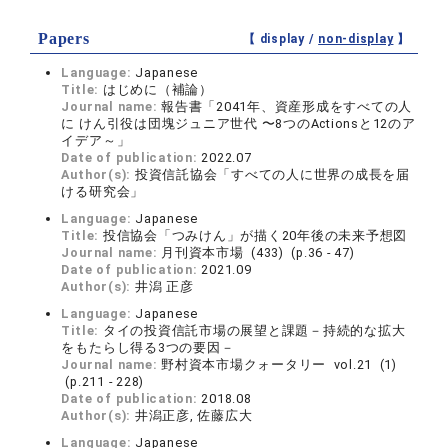
Papers
【 display /
non-display
】
Language:
Japanese
Title:
はじめに（補論）
Journal name:
報告書「2041年、資産形成をすべての人
に けん引役は団塊ジュニア世代 〜8つのActionsと12のア
イデア～」
Date of publication:
2022.07
Author(s):
投資信託協会「すべての人に世界の成長を届
ける研究会」
Language:
Japanese
Title:
投信協会「つみけん」が描く20年後の未来予想図
Journal name:
月刊資本市場 (433) (p.36 - 47)
Date of publication:
2021.09
Author(s):
井潟 正彦
Language:
Japanese
Title:
タイの投資信託市場の展望と課題－持続的な拡大
をもたらし得る3つの要因－
Journal name:
野村資本市場クォータリー vol.21 (1)
(p.211 - 228)
Date of publication:
2018.08
Author(s):
井潟正彦, 佐藤広大
Language:
Japanese