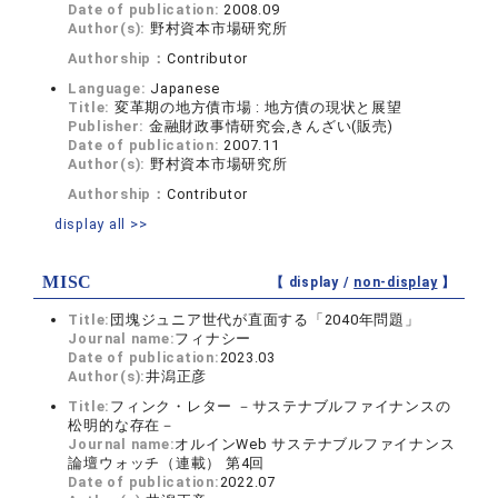
Date of publication:
2008.09
Author(s):
野村資本市場研究所
Authorship：
Contributor
Language:
Japanese
Title:
変革期の地方債市場 : 地方債の現状と展望
Publisher:
金融財政事情研究会,きんざい(販売)
Date of publication:
2007.11
Author(s):
野村資本市場研究所
Authorship：
Contributor
display all >>
MISC
【 display /
non-display
】
Title:
団塊ジュニア世代が直面する「2040年問題」
Journal name:
フィナシー
Date of publication:
2023.03
Author(s):
井潟正彦
Title:
フィンク・レター －サステナブルファイナンスの
松明的な存在－
Journal name:
オルインWeb サステナブルファイナンス
論壇ウォッチ（連載） 第4回
Date of publication:
2022.07