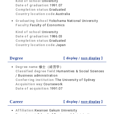
Kind of school:
University
Date of graduation:
1991.07
Completion status:
Graduated
Country location code:
Australia
Graduating School:
Yokohama National University
Faculty:
Faculty of Economics
Kind of school:
University
Date of graduation:
1986.03
Completion status:
Graduated
Country location code:
Japan
Degree
【 display /
non-display
】
Degree name:
修士（経営学）
Classified degree field:
Humanities & Social Sciences
/ Business administration
Conferring institution:
The University of Sydney
Acquisition way:
Coursework
Date of acquisition:
1991.07
Career
【 display /
non-display
】
Affiliation:
Kwansei Gakuin University