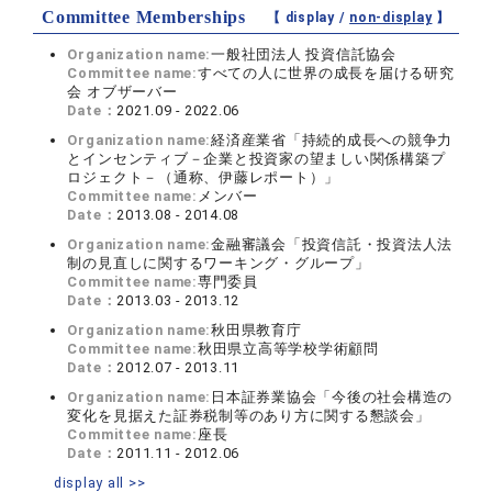
Committee Memberships
【 display /
non-display
】
Organization name:
一般社団法人 投資信託協会
Committee name:
すべての人に世界の成長を届ける研究
会 オブザーバー
Date：
2021.09 - 2022.06
Organization name:
経済産業省「持続的成長への競争力
とインセンティブ－企業と投資家の望ましい関係構築プ
ロジェクト－（通称、伊藤レポート）」
Committee name:
メンバー
Date：
2013.08 - 2014.08
Organization name:
金融審議会「投資信託・投資法人法
制の見直しに関するワーキング・グループ」
Committee name:
専門委員
Date：
2013.03 - 2013.12
Organization name:
秋田県教育庁
Committee name:
秋田県立高等学校学術顧問
Date：
2012.07 - 2013.11
Organization name:
日本証券業協会「今後の社会構造の
変化を見据えた証券税制等のあり方に関する懇談会」
Committee name:
座長
Date：
2011.11 - 2012.06
display all >>