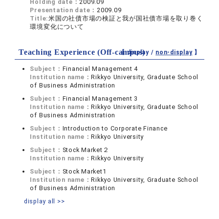
Holding date：
2009.09
Presentation date：
2009.09
Title:
米国の社債市場の検証と我が国社債市場を取り巻く
環境変化について
Teaching Experience (Off-campus)
【 display /
non-display
】
Subject：
Financial Management 4
Institution name：
Rikkyo University, Graduate School
of Business Administration
Subject：
Financial Management 3
Institution name：
Rikkyo University, Graduate School
of Business Administration
Subject：
Introduction to Corporate Finance
Institution name：
Rikkyo University
Subject：
Stock Market２
Institution name：
Rikkyo University
Subject：
Stock Market1
Institution name：
Rikkyo University, Graduate School
of Business Administration
display all >>