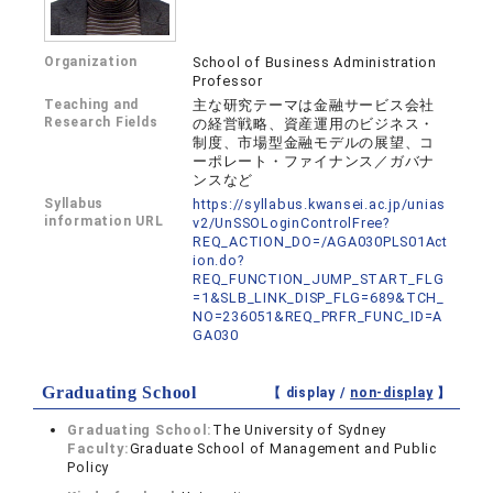
Organization
School of Business Administration
Professor
Teaching and
主な研究テーマは金融サービス会社
Research Fields
の経営戦略、資産運用のビジネス・
制度、市場型金融モデルの展望、コ
ーポレート・ファイナンス／ガバナ
ンスなど
Syllabus
https://syllabus.kwansei.ac.jp/unias
information URL
v2/UnSSOLoginControlFree?
REQ_ACTION_DO=/AGA030PLS01Act
ion.do?
REQ_FUNCTION_JUMP_START_FLG
=1&SLB_LINK_DISP_FLG=689&TCH_
NO=236051&REQ_PRFR_FUNC_ID=A
GA030
Graduating School
【 display /
non-display
】
Graduating School:
The University of Sydney
Faculty:
Graduate School of Management and Public
Policy