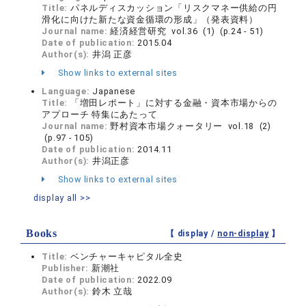
Title:
パネルディスカッション「リスクマネー供給の円
滑化に向けた新たな資金循環の形成」（発表資料）
Journal name:
経済経営研究 vol.36 (1) (p.24 - 51)
Date of publication:
2015.04
Author(s):
井潟 正彦
Show links to external sites
Language:
Japanese
Title:
「増田レポート」に対する金融・資本市場からの
アプローチ 特集にあたって
Journal name:
野村資本市場クォータリー vol.18 (2)
(p.97 - 105)
Date of publication:
2014.11
Author(s):
井潟正彦
Show links to external sites
display all >>
Books
【 display /
non-display
】
Title:
ベンチャーキャピタル全史
Publisher:
新潮社
Date of publication:
2022.09
Author(s):
鈴木 立哉