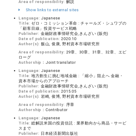
Area of responsibility:
解説
Show links to external sites
Language:
Japanese
Title:
ゼロ・コミッション革命 : チャールズ・シュワブの
「顧客目線」投資サービス戦略
Publisher:
金融財政事情研究会,きんざい (販売)
Date of publication:
2020.10
Author(s):
飯山, 俊康, 野村資本市場研究所
Area of responsibility:
29章、30章、31章、32章、エピ
ローグ
Authorship：
Joint translator
Language:
Japanese
Title:
地方創生に挑む地域金融 : 「縮小」阻止へ 金融・
資本市場からのアプローチ
Publisher:
金融財政事情研究会,きんざい (販売)
Date of publication:
2015.05
Author(s):
岩崎, 俊博, 野村資本市場研究所
Area of responsibility:
序章
Authorship：
Contributor
Language:
Japanese
Title:
総解説米国の投資信託 : 業界動向から商品・サービ
スまで
Publisher:
日本経済新聞出版社