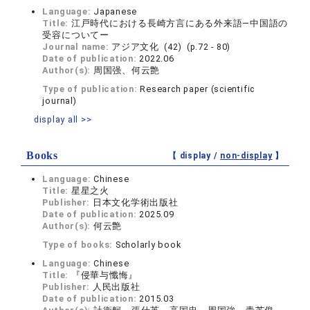
Language:
Japanese
Title:
江戸時代における長崎方言にある外来語―中国語の
受容についてー
Journal name:
アジア文化 (42) (p.72 - 80)
Date of publication:
2022.06
Author(s):
周国强、何云艶
Type of publication:
Research paper (scientific
journal)
display all >>
Books
【 display /
non-display
】
Language:
Chinese
Title:
星星之火
Publisher:
日本文化学術出版社
Date of publication:
2025.09
Author(s):
何云艶
Type of books:
Scholarly book
Language:
Chinese
Title:
『侵華与懺悔』
Publisher:
人民出版社
Date of publication:
2015.03