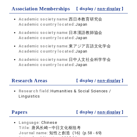
Association Memberships
【 display /
non-display
】
Academic society name:
西日本教育研究会
Academic country located:
Japan
Academic society name:
日本漢語教師協会
Academic country located:
Japan
Academic society name:
東アジア言語文化学会
Academic country located:
Japan
Academic society name:
日中人文社会科学学会
Academic country located:
Japan
Research Areas
【 display /
non-display
】
Research field:
Humanities & Social Sciences /
Linguistics
Papers
【 display /
non-display
】
Language:
Chinese
Title:
唐风长崎―中日文化枢纽考
Journal name:
知性と創造 (16) (p.58 - 69)