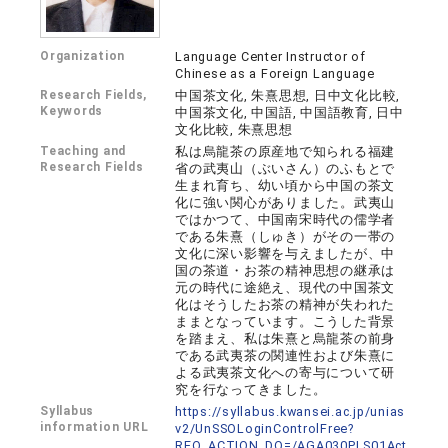
Organization
Language Center Instructor of
Chinese as a Foreign Language
Research Fields,
中国茶文化, 朱熹思想, 日中文化比較,
Keywords
中国茶文化, 中国語, 中国語教育, 日中
文化比較, 朱熹思想
Teaching and
私は烏龍茶の原産地で知られる福建
Research Fields
省の武夷山（ぶいさん）のふもとで
生まれ育ち、幼い頃から中国の茶文
化に強い関心がありました。武夷山
ではかつて、中国南宋時代の儒学者
である朱熹（しゅき）がその一帯の
文化に深い影響を与えましたが、中
国の茶道・お茶の精神思想の継承は
元の時代に途絶え、現代の中国茶文
化はそうしたお茶の精神が失われた
ままとなっています。こうした背景
を踏まえ、私は朱熹と烏龍茶の前身
である武夷茶の関連性および朱熹に
よる武夷茶文化への寄与について研
究を行なってきました。
Syllabus
https://syllabus.kwansei.ac.jp/unias
information URL
v2/UnSSOLoginControlFree?
REQ_ACTION_DO=/AGA030PLS01Act