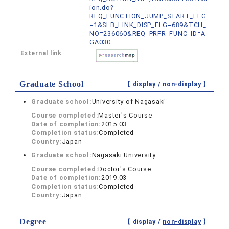
ion.do?
REQ_FUNCTION_JUMP_START_FLG
=1&SLB_LINK_DISP_FLG=689&TCH_
NO=236060&REQ_PRFR_FUNC_ID=A
GA030
External link
Graduate School
【 display /
non-display
】
Graduate school:
University of Nagasaki
Course completed:
Master's Course
Date of completion:
2015.03
Completion status:
Completed
Country:
Japan
Graduate school:
Nagasaki University
Course completed:
Doctor's Course
Date of completion:
2019.03
Completion status:
Completed
Country:
Japan
Degree
【 display /
non-display
】