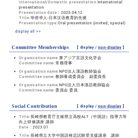
International/Domestic presentation:
International
presentation
Presentation date：
2025.04.12
Title:
华侨华人-日本汉语教育的先驱
Presentation type:
Oral presentation (invited, special)
display all >>
Committee Memberships
【 display /
non-display
】
Organization name:
東アジア言語文化学会
Committee name:
常務理事
Organization name:
NPO法人漢語教師協会
Committee name:
教師養成委員会 副委員長
Organization name:
NPO法人日本漢語教師協会
Committee name:
委員会 委員
Social Contribution
【 display /
non-display
】
Title:
長崎県教育庁主催県立高校ALT（中国語）指導力等
向上研修講座 講師
Date：
2023.01
Title:
長崎県立大学中国語検定試験受支援講座 講師