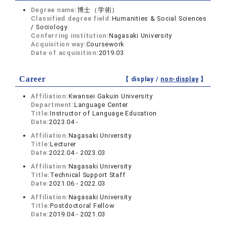
Degree name:
博士（学術）
Classified degree field:
Humanities & Social Sciences
/ Sociology
Conferring institution:
Nagasaki University
Acquisition way:
Coursework
Date of acquisition:
2019.03
Career
【 display /
non-display
】
Affiliation:
Kwansei Gakuin University
Department:
Language Center
Title:
Instructor of Language Education
Date:
2023.04 -
Affiliation:
Nagasaki University
Title:
Lecturer
Date:
2022.04 - 2023.03
Affiliation:
Nagasaki University
Title:
Technical Support Staff
Date:
2021.06 - 2022.03
Affiliation:
Nagasaki University
Title:
Postdoctoral Fellow
Date:
2019.04 - 2021.03