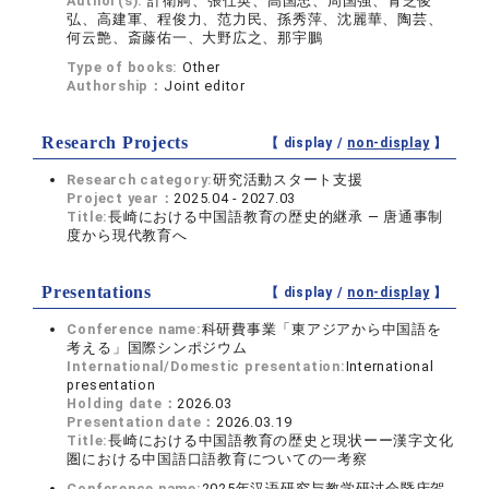
Author(s):
計衛舸、張仕英、高国忠、周国強、青芝俊
弘、高建軍、程俊力、范力民、孫秀萍、沈麗華、陶芸、
何云艶、斎藤佑一、大野広之、那宇鵬
Type of books:
Other
Authorship：
Joint editor
Research Projects
【 display /
non-display
】
Research category:
研究活動スタート支援
Project year：
2025.04 - 2027.03
Title:
長崎における中国語教育の歴史的継承 ― 唐通事制
度から現代教育へ
Presentations
【 display /
non-display
】
Conference name:
科研費事業「東アジアから中国語を
考える」国際シンポジウム
International/Domestic presentation:
International
presentation
Holding date：
2026.03
Presentation date：
2026.03.19
Title:
長崎における中国語教育の歴史と現状ーー漢字文化
圏における中国語口語教育についての一考察
Conference name:
2025年汉语研究与教学研讨会暨庆贺