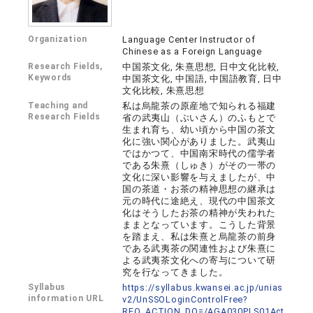
Organization
Language Center Instructor of
Chinese as a Foreign Language
Research Fields,
中国茶文化, 朱熹思想, 日中文化比較,
Keywords
中国茶文化, 中国語, 中国語教育, 日中
文化比較, 朱熹思想
Teaching and
私は烏龍茶の原産地で知られる福建
Research Fields
省の武夷山（ぶいさん）のふもとで
生まれ育ち、幼い頃から中国の茶文
化に強い関心がありました。武夷山
ではかつて、中国南宋時代の儒学者
である朱熹（しゅき）がその一帯の
文化に深い影響を与えましたが、中
国の茶道・お茶の精神思想の継承は
元の時代に途絶え、現代の中国茶文
化はそうしたお茶の精神が失われた
ままとなっています。こうした背景
を踏まえ、私は朱熹と烏龍茶の前身
である武夷茶の関連性および朱熹に
よる武夷茶文化への寄与について研
究を行なってきました。
Syllabus
https://syllabus.kwansei.ac.jp/unias
information URL
v2/UnSSOLoginControlFree?
REQ_ACTION_DO=/AGA030PLS01Act