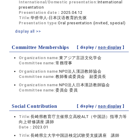
International/Domestic presentation:
International
presentation
Presentation date：
2025.04.12
Title:
华侨华人-日本汉语教育的先驱
Presentation type:
Oral presentation (invited, special)
display all >>
Committee Memberships
【 display /
non-display
】
Organization name:
東アジア言語文化学会
Committee name:
常務理事
Organization name:
NPO法人漢語教師協会
Committee name:
教師養成委員会 副委員長
Organization name:
NPO法人日本漢語教師協会
Committee name:
委員会 委員
Social Contribution
【 display /
non-display
】
Title:
長崎県教育庁主催県立高校ALT（中国語）指導力等
向上研修講座 講師
Date：
2023.01
Title:
長崎県立大学中国語検定試験受支援講座 講師