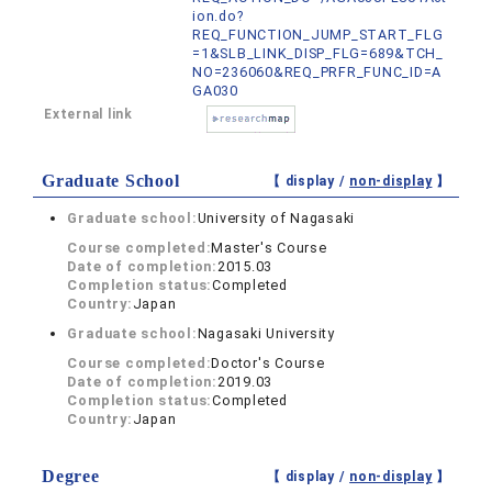
ion.do?
REQ_FUNCTION_JUMP_START_FLG
=1&SLB_LINK_DISP_FLG=689&TCH_
NO=236060&REQ_PRFR_FUNC_ID=A
GA030
External link
Graduate School
【 display /
non-display
】
Graduate school:
University of Nagasaki
Course completed:
Master's Course
Date of completion:
2015.03
Completion status:
Completed
Country:
Japan
Graduate school:
Nagasaki University
Course completed:
Doctor's Course
Date of completion:
2019.03
Completion status:
Completed
Country:
Japan
Degree
【 display /
non-display
】