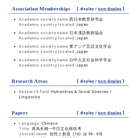
Association Memberships
【 display /
non-display
】
Academic society name:
西日本教育研究会
Academic country located:
Japan
Academic society name:
日本漢語教師協会
Academic country located:
Japan
Academic society name:
東アジア言語文化学会
Academic country located:
Japan
Academic society name:
日中人文社会科学学会
Academic country located:
Japan
Research Areas
【 display /
non-display
】
Research field:
Humanities & Social Sciences /
Linguistics
Papers
【 display /
non-display
】
Language:
Chinese
Title:
唐风长崎―中日文化枢纽考
Journal name:
知性と創造 (16) (p.58 - 69)