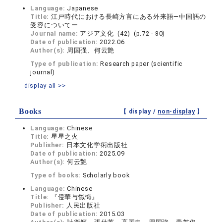
Language:
Japanese
Title:
江戸時代における長崎方言にある外来語―中国語の
受容についてー
Journal name:
アジア文化 (42) (p.72 - 80)
Date of publication:
2022.06
Author(s):
周国强、何云艶
Type of publication:
Research paper (scientific
journal)
display all >>
Books
【 display /
non-display
】
Language:
Chinese
Title:
星星之火
Publisher:
日本文化学術出版社
Date of publication:
2025.09
Author(s):
何云艶
Type of books:
Scholarly book
Language:
Chinese
Title:
『侵華与懺悔』
Publisher:
人民出版社
Date of publication:
2015.03