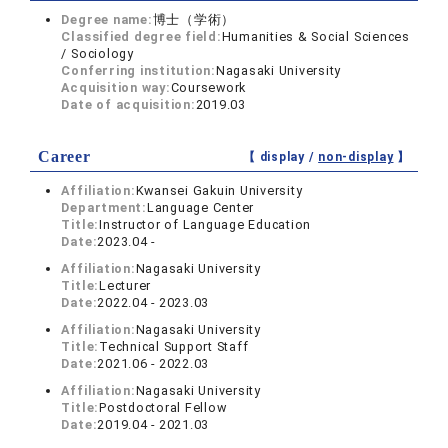
Degree name:
博士（学術）
Classified degree field:
Humanities & Social Sciences
/ Sociology
Conferring institution:
Nagasaki University
Acquisition way:
Coursework
Date of acquisition:
2019.03
Career
【 display /
non-display
】
Affiliation:
Kwansei Gakuin University
Department:
Language Center
Title:
Instructor of Language Education
Date:
2023.04 -
Affiliation:
Nagasaki University
Title:
Lecturer
Date:
2022.04 - 2023.03
Affiliation:
Nagasaki University
Title:
Technical Support Staff
Date:
2021.06 - 2022.03
Affiliation:
Nagasaki University
Title:
Postdoctoral Fellow
Date:
2019.04 - 2021.03