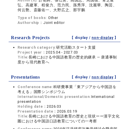
Author(s):
計衛舸、張仕英、高国忠、周国強、青芝俊
弘、高建軍、程俊力、范力民、孫秀萍、沈麗華、陶芸、
何云艶、斎藤佑一、大野広之、那宇鵬
Type of books:
Other
Authorship：
Joint editor
Research Projects
【 display /
non-display
】
Research category:
研究活動スタート支援
Project year：
2025.04 - 2027.03
Title:
長崎における中国語教育の歴史的継承 ― 唐通事制
度から現代教育へ
Presentations
【 display /
non-display
】
Conference name:
科研費事業「東アジアから中国語を
考える」国際シンポジウム
International/Domestic presentation:
International
presentation
Holding date：
2026.03
Presentation date：
2026.03.19
Title:
長崎における中国語教育の歴史と現状ーー漢字文化
圏における中国語口語教育についての一考察
Conference name:
2025年汉语研究与教学研讨会暨庆贺