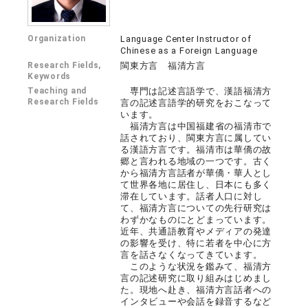
Organization
Language Center Instructor of
Chinese as a Foreign Language
Research Fields,
閩東方言 福清方言
Keywords
Teaching and
専門は記述言語学で、漢語福清方
Research Fields
言の記述言語学的研究をおこなって
います。
福清方言は中国福建省の福清市で
話されており、閩東方言に属してい
る漢語方言です。福清市は華僑の故
郷と言われる地域の一つです。古く
から福清方言話者が華僑・華人とし
て世界各地に居住し、日本にも多く
滞在しています。話者人口に対し
て、福清方言についての先行研究は
わずかなものにとどまっています。
近年、共通語教育やメディアの発達
の影響を受け、特に若者を中心に方
言を話さなくなってきています。
このような状況を鑑みて、福清方
言の記述研究に取り組みはじめまし
た。現地へ赴き、福清方言話者への
インタビューや会話を録音するなど