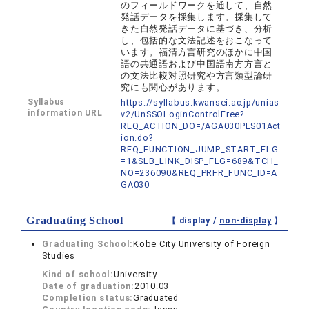
のフィールドワークを通して、自然
発話データを採集します。採集して
きた自然発話データに基づき、分析
し、包括的な文法記述をおこなって
います。福清方言研究のほかに中国
語の共通語および中国語南方方言と
の文法比較対照研究や方言類型論研
究にも関心があります。
Syllabus
https://syllabus.kwansei.ac.jp/unias
information URL
v2/UnSSOLoginControlFree?
REQ_ACTION_DO=/AGA030PLS01Act
ion.do?
REQ_FUNCTION_JUMP_START_FLG
=1&SLB_LINK_DISP_FLG=689&TCH_
NO=236090&REQ_PRFR_FUNC_ID=A
GA030
Graduating School
【 display /
non-display
】
Graduating School:
Kobe City University of Foreign
Studies
Kind of school:
University
Date of graduation:
2010.03
Completion status:
Graduated