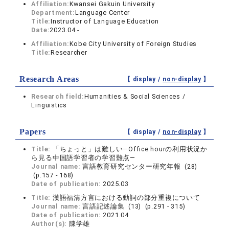
Affiliation:
Kwansei Gakuin University
Department:
Language Center
Title:
Instructor of Language Education
Date:
2023.04 -
Affiliation:
Kobe City University of Foreign Studies
Title:
Researcher
Research Areas
【 display /
non-display
】
Research field:
Humanities & Social Sciences /
Linguistics
Papers
【 display /
non-display
】
Title:
「ちょっと」は難しい―Office hourの利用状況か
ら見る中国語学習者の学習難点―
Journal name:
言語教育研究センター研究年報 (28)
(p.157 - 168)
Date of publication:
2025.03
Title:
漢語福清方言における動詞の部分重複について
Journal name:
言語記述論集 (13) (p.291 - 315)
Date of publication:
2021.04
Author(s):
陳学雄