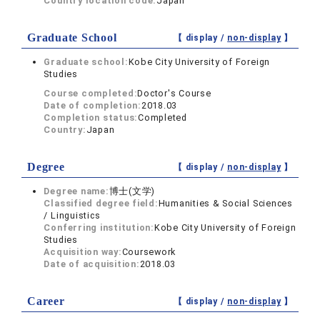
Country location code:
Japan
Graduate School
【 display /
non-display
】
Graduate school:
Kobe City University of Foreign
Studies
Course completed:
Doctor's Course
Date of completion:
2018.03
Completion status:
Completed
Country:
Japan
Degree
【 display /
non-display
】
Degree name:
博士(文学)
Classified degree field:
Humanities & Social Sciences
/ Linguistics
Conferring institution:
Kobe City University of Foreign
Studies
Acquisition way:
Coursework
Date of acquisition:
2018.03
Career
【 display /
non-display
】