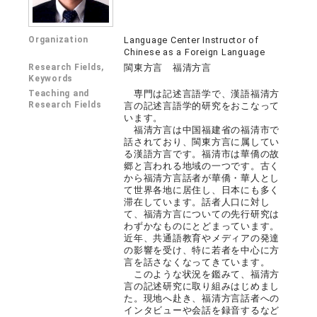
Organization
Language Center Instructor of
Chinese as a Foreign Language
Research Fields,
閩東方言 福清方言
Keywords
Teaching and
専門は記述言語学で、漢語福清方
Research Fields
言の記述言語学的研究をおこなって
います。
福清方言は中国福建省の福清市で
話されており、閩東方言に属してい
る漢語方言です。福清市は華僑の故
郷と言われる地域の一つです。古く
から福清方言話者が華僑・華人とし
て世界各地に居住し、日本にも多く
滞在しています。話者人口に対し
て、福清方言についての先行研究は
わずかなものにとどまっています。
近年、共通語教育やメディアの発達
の影響を受け、特に若者を中心に方
言を話さなくなってきています。
このような状況を鑑みて、福清方
言の記述研究に取り組みはじめまし
た。現地へ赴き、福清方言話者への
インタビューや会話を録音するなど