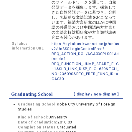
のフィールドワークを通して、自然
発話データを採集します。採集して
きた自然発話データに基づき、分析
し、包括的な文法記述をおこなって
います。福清方言研究のほかに中国
語の共通語および中国語南方方言と
の文法比較対照研究や方言類型論研
究にも関心があります。
Syllabus
https://syllabus.kwansei.ac.jp/unias
information URL
v2/UnSSOLoginControlFree?
REQ_ACTION_DO=/AGA030PLS01Act
ion.do?
REQ_FUNCTION_JUMP_START_FLG
=1&SLB_LINK_DISP_FLG=689&TCH_
NO=236090&REQ_PRFR_FUNC_ID=A
GA030
Graduating School
【 display /
non-display
】
Graduating School:
Kobe City University of Foreign
Studies
Kind of school:
University
Date of graduation:
2010.03
Completion status:
Graduated