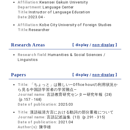
Affiliation:
Kwansei Gakuin University
Department:
Language Center
Title:
Instructor of Language Education
Date:
2023.04 -
Affiliation:
Kobe City University of Foreign Studies
Title:
Researcher
Research Areas
【 display /
non-display
】
Research field:
Humanities & Social Sciences /
Linguistics
Papers
【 display /
non-display
】
Title:
「ちょっと」は難しい―Office hourの利用状況か
ら見る中国語学習者の学習難点―
Journal name:
言語教育研究センター研究年報 (28)
(p.157 - 168)
Date of publication:
2025.03
Title:
漢語福清方言における動詞の部分重複について
Journal name:
言語記述論集 (13) (p.291 - 315)
Date of publication:
2021.04
Author(s):
陳学雄