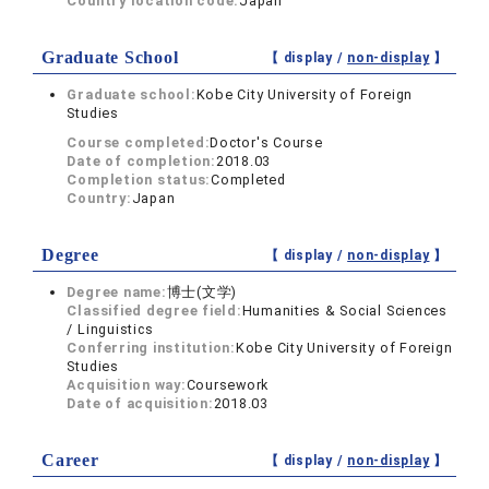
Country location code:
Japan
Graduate School
【 display /
non-display
】
Graduate school:
Kobe City University of Foreign
Studies
Course completed:
Doctor's Course
Date of completion:
2018.03
Completion status:
Completed
Country:
Japan
Degree
【 display /
non-display
】
Degree name:
博士(文学)
Classified degree field:
Humanities & Social Sciences
/ Linguistics
Conferring institution:
Kobe City University of Foreign
Studies
Acquisition way:
Coursework
Date of acquisition:
2018.03
Career
【 display /
non-display
】