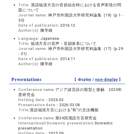
Title:
漢語福清方言の音節結合時における音声実現の問
題について
Journal name:
神戸市外国語大学研究科論集 (19) (p.1 -
30)
Date of publication:
2016.12
Author(s):
陳学雄
Language:
Japanese
Title:
福清方言の音声・音韻体系について
Journal name:
神戸市外国語大学研究科論集 (17) (p.29
- 51)
Date of publication:
2014.11
Author(s):
陳学雄
Presentations
【 display /
non-display
】
Conference name:
アジア諸言語の類型と接触 2025年
度研究会
Holding date：
2026.03
Presentation date：
2026.03.08
Title:
漢語福清方言における“有”の文法機能
Conference name:
第24回漢語方言研究会
International/Domestic presentation:
Domestic
presentation
Holding date：
2025.09