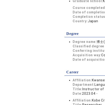
Graduate school:
K
Course completed
Date of completio
Completion status
Country:
Japan
Degree
Degree name:
博士(
Classified degree 
Conferring institu
Acquisition way:
C
Date of acquisitio
Career
Affiliation:
Kwansei
Department:
Langu
Title:
Instructor o
Date:
2023.04 -
Affiliation:
Kobe Ci
Title:
Researcher