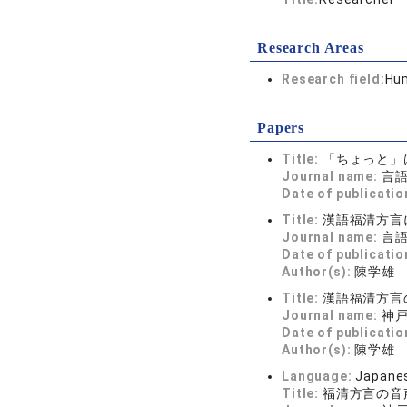
Research Areas
Research field:
Hum
Papers
Title:
「ちょっと」は
Journal name:
言語
Date of publicatio
Title:
漢語福清方言
Journal name:
言語記
Date of publicatio
Author(s):
陳学雄
Title:
漢語福清方言
Journal name:
神戸
Date of publicatio
Author(s):
陳学雄
Language:
Japane
Title:
福清方言の音