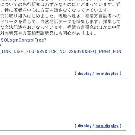
言についての先行研究はわずかなものにとどまっています。近
け、特に若者を中心に方言を話さなくなってきています。
究に取り組みはじめました。現地へ赴き、福清方言話者への
ルドワークを通して、自然発話データを採集します。採集して
的な文法記述をおこなっています。福清方言研究のほかに中国
較対照研究や方言類型論研究にも関心があります。
nSSOLoginControlFree?
?
_LINK_DISP_FLG=689&TCH_NO=236090&REQ_PRFR_FUN
【 display /
non-display
】
【 display /
non-display
】