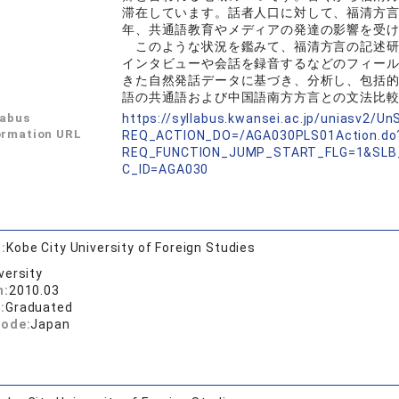
滞在しています。話者人口に対して、福清方
年、共通語教育やメディアの発達の影響を受
このような状況を鑑みて、福清方言の記述研
インタビューや会話を録音するなどのフィー
きた自然発話データに基づき、分析し、包括
語の共通語および中国語南方方言との文法比
labus
https://syllabus.kwansei.ac.jp/uniasv2/U
ormation URL
REQ_ACTION_DO=/AGA030PLS01Action.do
REQ_FUNCTION_JUMP_START_FLG=1&SLB
C_ID=AGA030
:
Kobe City University of Foreign Studies
versity
n:
2010.03
:
Graduated
code:
Japan