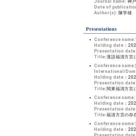
Journal name:
神戸
Date of publicatio
Author(s):
陳学雄
Presentations
Conference name:
Holding date：
202
Presentation dat
Title:
漢語福清方言に
Conference name:
International/Dom
Holding date：
202
Presentation dat
Title:
閩東福清方言
Conference name:
Holding date：
202
Presentation dat
Title:
福清方言の存在
Conference name:
Holding date：
202
Presentation dat