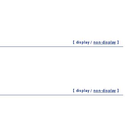
【 display /
non-display
】
【 display /
non-display
】