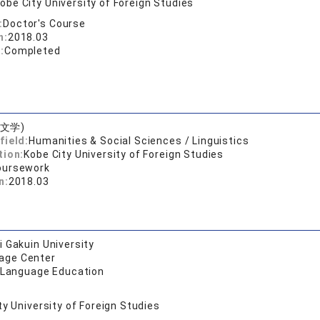
obe City University of Foreign Studies
:
Doctor's Course
n:
2018.03
:
Completed
文学)
field:
Humanities & Social Sciences / Linguistics
tion:
Kobe City University of Foreign Studies
oursework
n:
2018.03
 Gakuin University
age Center
f Language Education
ty University of Foreign Studies