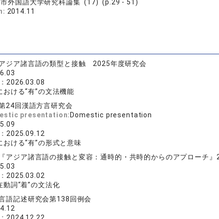
市外国語大学研究科論集 (17) (p.29 - 51)
n:
2014.11
アジア諸言語の類型と接触 2025年度研究会
6.03
e：
2026.03.08
おける“有”の文法機能
第24回漢語方言研究会
estic presentation:
Domestic presentation
5.09
e：
2025.09.12
における“有”の形式と意味
『アジア諸言語の接触と変容：通時的・共時的からのアプローチ』2
5.03
e：
2025.03.02
動詞“着”の文法化
言語記述研究会第138回例会
4.12
e：
2024.12.22