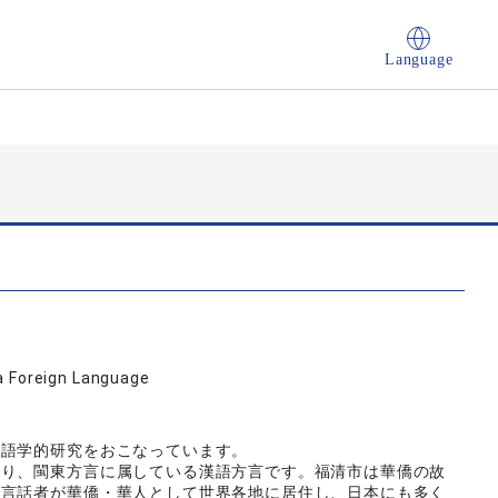
Language
a Foreign Language
語学的研究をおこなっています。
り、閩東方言に属している漢語方言です。福清市は華僑の故
方言話者が華僑・華人として世界各地に居住し、日本にも多く