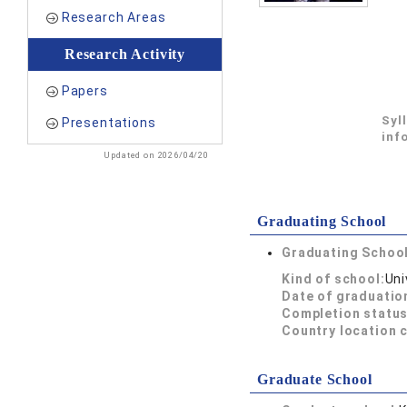
Research Areas
Research Activity
Papers
Syl
Presentations
inf
Updated on 2026/04/20
Graduating School
Graduating School
Kind of school:
Uni
Date of graduatio
Completion status
Country location 
Graduate School