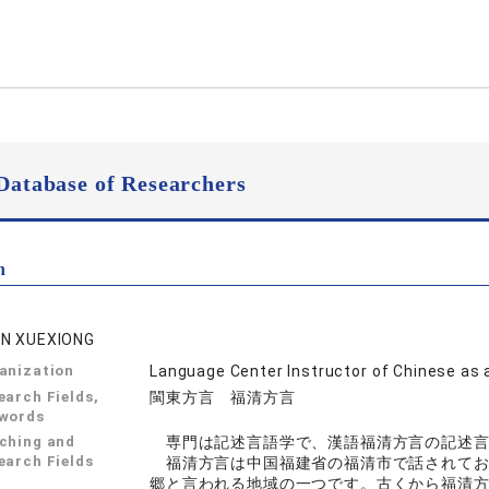
Database of Researchers
n
N XUEXIONG
anization
Language Center Instructor of Chinese as 
earch Fields,
閩東方言 福清方言
words
ching and
専門は記述言語学で、漢語福清方言の記述言
earch Fields
福清方言は中国福建省の福清市で話されてお
郷と言われる地域の一つです。古くから福清