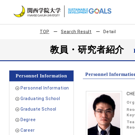
TOP
Search Result
Detail
教員・研究者紹介
Personnel Informatio
Personnel Information
Personnel Information
CHE
Graduating School
Org
Graduate School
Res
Key
Degree
Tea
Res
Career