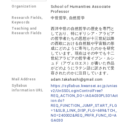
Organization
School of Humanities Associate
Professor
Research Fields,
中世哲学, 自然哲学
Keywords
Teaching and
西洋中世の自然哲学の歴史を専門と
Research Fields
しており、特にギリシア・アラビア
の哲学者たちの思想が十三世紀以降
の西欧における自然観や宇宙観の形
成にどのように寄与したのかを研究
しています。現在はその中でも十二
世紀アラビアの哲学者イブン・ルシ
ュド（アヴェロエス）が書いた作品
がどのようにラテン語に訳されて受
容されたのかに注目しています。
Mail Address
adam.takahashi@gmail.com
Syllabus
https://syllabus.kwansei.ac.jp/unias
information URL
v2/UnSSOLoginControlFree?
REQ_ACTION_DO=/AGA030PLS01Act
ion.do?
REQ_FUNCTION_JUMP_START_FLG
=1&SLB_LINK_DISP_FLG=689&TCH_
NO=240002&REQ_PRFR_FUNC_ID=A
GA030