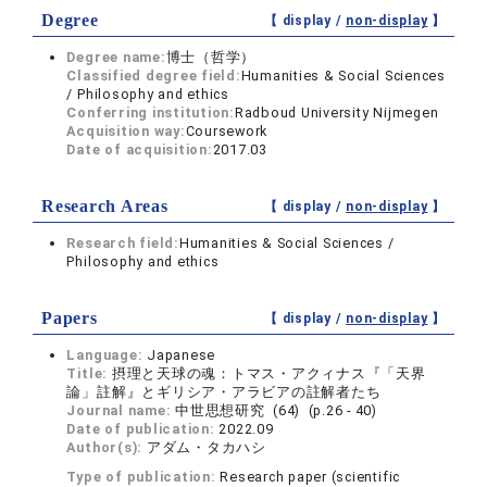
Degree
【 display /
non-display
】
Degree name:
博士（哲学）
Classified degree field:
Humanities & Social Sciences
/ Philosophy and ethics
Conferring institution:
Radboud University Nijmegen
Acquisition way:
Coursework
Date of acquisition:
2017.03
Research Areas
【 display /
non-display
】
Research field:
Humanities & Social Sciences /
Philosophy and ethics
Papers
【 display /
non-display
】
Language:
Japanese
Title:
摂理と天球の魂：トマス・アクィナス『「天界
論」註解』とギリシア・アラビアの註解者たち
Journal name:
中世思想研究 (64) (p.26 - 40)
Date of publication:
2022.09
Author(s):
アダム・タカハシ
Type of publication:
Research paper (scientific