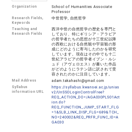
Organization
School of Humanities Associate
Professor
Research Fields,
中世哲学, 自然哲学
Keywords
Teaching and
西洋中世の自然哲学の歴史を専門と
Research Fields
しており、特にギリシア・アラビア
の哲学者たちの思想が十三世紀以降
の西欧における自然観や宇宙観の形
成にどのように寄与したのかを研究
しています。現在はその中でも十二
世紀アラビアの哲学者イブン・ルシ
ュド（アヴェロエス）が書いた作品
がどのようにラテン語に訳されて受
容されたのかに注目しています。
Mail Address
adam.takahashi@gmail.com
Syllabus
https://syllabus.kwansei.ac.jp/unias
information URL
v2/UnSSOLoginControlFree?
REQ_ACTION_DO=/AGA030PLS01Act
ion.do?
REQ_FUNCTION_JUMP_START_FLG
=1&SLB_LINK_DISP_FLG=689&TCH_
NO=240002&REQ_PRFR_FUNC_ID=A
GA030