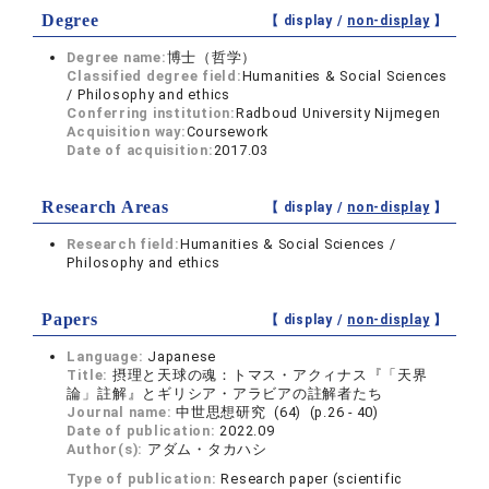
Degree
【 display /
non-display
】
Degree name:
博士（哲学）
Classified degree field:
Humanities & Social Sciences
/ Philosophy and ethics
Conferring institution:
Radboud University Nijmegen
Acquisition way:
Coursework
Date of acquisition:
2017.03
Research Areas
【 display /
non-display
】
Research field:
Humanities & Social Sciences /
Philosophy and ethics
Papers
【 display /
non-display
】
Language:
Japanese
Title:
摂理と天球の魂：トマス・アクィナス『「天界
論」註解』とギリシア・アラビアの註解者たち
Journal name:
中世思想研究 (64) (p.26 - 40)
Date of publication:
2022.09
Author(s):
アダム・タカハシ
Type of publication:
Research paper (scientific