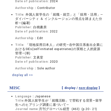
Date of publication:
2024
Authorship：
Contributor
Title:
外国人留学生の「就職・就労」と「採用・活用」―
ダイバーシティ ＆ インクルージョンの視点を踏まえた分
析―(編著)
Publisher:
白桃書房
Date of publication:
2022
Authorship：
Edit
Title:
「現地採用日本人」の研究―在中国日系進出企業に
おけるSIEs(self-initiated expatriates)の実相と人的資源
管理―(単)
Publisher:
文眞堂
Date of publication:
2020
Authorship：
Sole author
display all >>
MISC
【 display /
non-display
】
Language：
Japanese
Title:
外国人留学生が「就職活動」で苦戦する背景―留学
生へのヒアリング調査に基づいて―
Journal name:
月刊グローバル経営 (463) (p.20 - 21)