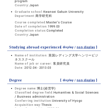
program
Country:
Japan
Graduate school:
Kwansei Gakuin University
Department:
商学研究科
Course completed:
Master's Course
Date of completion:
1999.03
Completion status:
Completed
Country:
Japan
Studying abroad experiences
【 display /
non-display
】
Name of institution:
英国レディング大学ヘンリービジ
ネススクール
Name of job or career:
客員研究員
Date:
2012.04 - 2013.03
Degree
【 display /
non-display
】
Degree name:
博士(経営学)
Classified degree field:
Humanities & Social Sciences
/ Business administration
Conferring institution:
University of Hyogo
Acquisition way:
Thesis