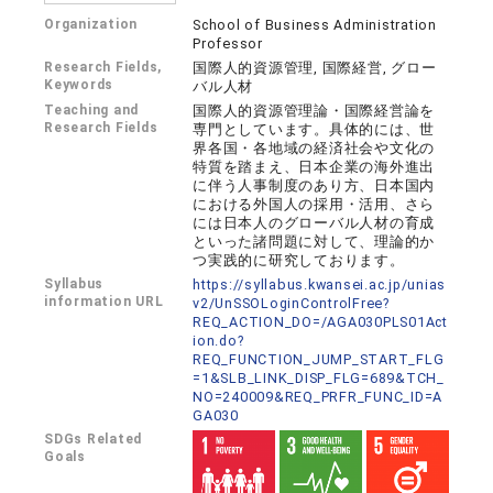
Organization
School of Business Administration
Professor
Research Fields,
国際人的資源管理, 国際経営, グロー
Keywords
バル人材
Teaching and
国際人的資源管理論・国際経営論を
Research Fields
専門としています。具体的には、世
界各国・各地域の経済社会や文化の
特質を踏まえ、日本企業の海外進出
に伴う人事制度のあり方、日本国内
における外国人の採用・活用、さら
には日本人のグローバル人材の育成
といった諸問題に対して、理論的か
つ実践的に研究しております。
Syllabus
https://syllabus.kwansei.ac.jp/unias
information URL
v2/UnSSOLoginControlFree?
REQ_ACTION_DO=/AGA030PLS01Act
ion.do?
REQ_FUNCTION_JUMP_START_FLG
=1&SLB_LINK_DISP_FLG=689&TCH_
NO=240009&REQ_PRFR_FUNC_ID=A
GA030
SDGs Related
Goals