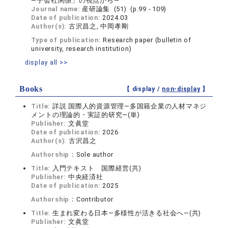
―子会社関係」の視点から―
Journal name:
産研論集 (51) (p.99 - 109)
Date of publication:
2024.03
Author(s):
古沢昌之, 中岡孝剛
Type of publication:
Research paper (bulletin of
university, research institution)
display all >>
Books
【 display /
non-display
】
Title:
詳説 国際人的資源管理―多国籍企業の人材マネジ
メントの理論的・実証的研究―(単)
Publisher:
文眞堂
Date of publication:
2026
Author(s):
古沢昌之
Authorship：
Sole author
Title:
入門テキスト 国際経営(共)
Publisher:
中央経済社
Date of publication:
2025
Authorship：
Contributor
Title:
生まれ変わる日本―多様性が活きる社会へ―(共)
Publisher:
文眞堂