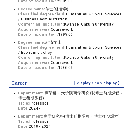
Date of acquisition:
2009.03
Degree name:
修士(経営学)
Classified degree field:
Humanities & Social Sciences
/ Business administration
Conferring institution:
Kwansei Gakuin University
Acquisition way:
Coursework
Date of acquisition:
1999.03
Degree name:
経済学士
Classified degree field:
Humanities & Social Sciences
/ Economic policy
Conferring institution:
Kwansei Gakuin University
Acquisition way:
Coursework
Date of acquisition:
1986.03
Career
【 display /
non-display
】
Department:
商学部・大学院商学研究科(博士前期課程・
博士後期課程)
Title:
Professor
Date:
2024 -
Department:
商学研究科(博士前期課程・博士後期課程)
Title:
Professor
Date:
2018 - 2024