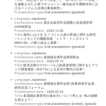
Title:
「内なるグローバル化」と「外へのグローバル化」
を連動させた人材マネジメント―株式会社中農製作所にお
けるベトナム人活用の事例研究―
Presentation type:
Oral presentation (general)
Language:
Japanese
Conference name:
異文化経営学会国際人的資源管理
(IHRM)部会
Presentation date：
2025.12.06
Title:
海外における モノづくり人材の育成に関する研究
―インドネシアの職業高校「ミトラ・インダストリ
MM2100」の取り組みと成果―
Presentation type:
Oral presentation (general)
Language:
Japanese
Conference name:
多国籍企業学会西部部会
Presentation date：
2025.03.15
Title:
欧米企業のグローバル人的資源管理に関するヒアリ
ング調査報告―M-GTAによる近年の動向の分析―
Presentation type:
Oral presentation (general)
Language:
Japanese
Conference name:
多国籍企業学会第1回東西若手会員・
研究交流フォーラム
Presentation date：
2025.02.28
Title:
多国籍企業研究の進め方について考える―私の経験
を踏まえて―
Presentation type:
Oral presentation (invited, special)