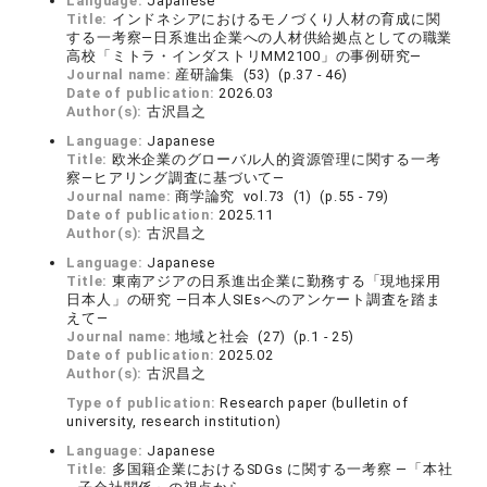
Language:
Japanese
Title:
インドネシアにおけるモノづくり人材の育成に関
する一考察―日系進出企業への人材供給拠点としての職業
高校「ミトラ・インダストリMM2100」の事例研究―
Journal name:
産研論集 (53) (p.37 - 46)
Date of publication:
2026.03
Author(s):
古沢昌之
Language:
Japanese
Title:
欧米企業のグローバル人的資源管理に関する一考
察―ヒアリング調査に基づいて―
Journal name:
商学論究 vol.73 (1) (p.55 - 79)
Date of publication:
2025.11
Author(s):
古沢昌之
Language:
Japanese
Title:
東南アジアの日系進出企業に勤務する「現地採用
日本人」の研究 ―日本人SIEsへのアンケート調査を踏ま
えて―
Journal name:
地域と社会 (27) (p.1 - 25)
Date of publication:
2025.02
Author(s):
古沢昌之
Type of publication:
Research paper (bulletin of
university, research institution)
Language:
Japanese
Title:
多国籍企業におけるSDGs に関する一考察 ―「本社