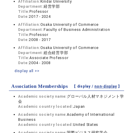
Affiliation:
Kindai University
Department:
経営学部
Title:
Professor
Date:
2017 - 2024
Affiliation:
Osaka University of Commerce
Department:
Faculty of Business Administration
Title:
Professor
Date:
2008 - 2017
Affiliation:
Osaka University of Commerce
Department:
総合経営学部
Title:
Associate Professor
Date:
2004 - 2008
display all >>
Association Memberships
【 display /
non-display
】
Academic society name:
グローバル人材マネジメント学
会
Academic country located:
Japan
Academic society name:
Academy of International
Business
Academic country located:
United States
Academic society name:
国際ビジネス研究学会