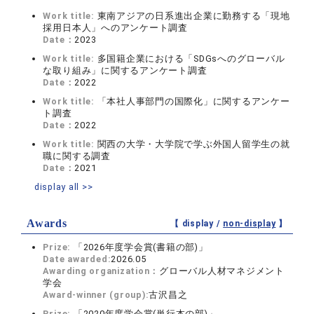
Work title:
東南アジアの日系進出企業に勤務する「現地
採用日本人」へのアンケート調査
Date：
2023
Work title:
多国籍企業における「SDGsへのグローバル
な取り組み」に関するアンケート調査
Date：
2022
Work title:
「本社人事部門の国際化」に関するアンケー
ト調査
Date：
2022
Work title:
関西の大学・大学院で学ぶ外国人留学生の就
職に関する調査
Date：
2021
display all >>
Awards
【 display /
non-display
】
Prize:
「2026年度学会賞(書籍の部)」
Date awarded:
2026.05
Awarding organization：
グローバル人材マネジメント
学会
Award-winner (group):
古沢昌之
Prize:
「2020年度学会賞(単行本の部)」