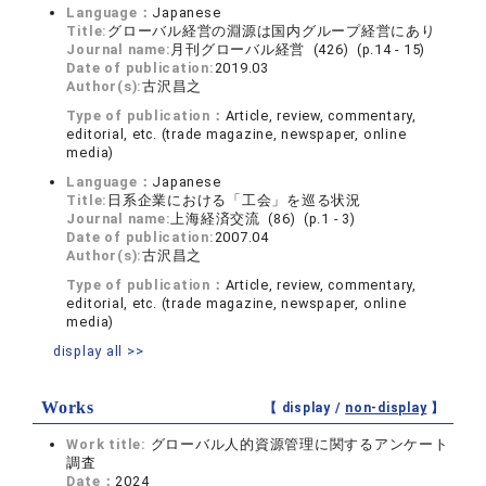
Language：
Japanese
Title:
グローバル経営の淵源は国内グループ経営にあり
Journal name:
月刊グローバル経営 (426) (p.14 - 15)
Date of publication:
2019.03
Author(s):
古沢昌之
Type of publication：
Article, review, commentary,
editorial, etc. (trade magazine, newspaper, online
media)
Language：
Japanese
Title:
日系企業における「工会」を巡る状況
Journal name:
上海経済交流 (86) (p.1 - 3)
Date of publication:
2007.04
Author(s):
古沢昌之
Type of publication：
Article, review, commentary,
editorial, etc. (trade magazine, newspaper, online
media)
display all >>
Works
【 display /
non-display
】
Work title:
グローバル人的資源管理に関するアンケート
調査
Date：
2024