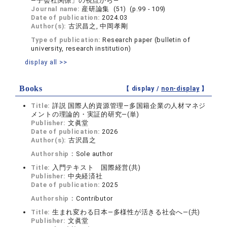
―子会社関係」の視点から―
Journal name:
産研論集 (51) (p.99 - 109)
Date of publication:
2024.03
Author(s):
古沢昌之, 中岡孝剛
Type of publication:
Research paper (bulletin of
university, research institution)
display all >>
Books
【 display /
non-display
】
Title:
詳説 国際人的資源管理―多国籍企業の人材マネジ
メントの理論的・実証的研究―(単)
Publisher:
文眞堂
Date of publication:
2026
Author(s):
古沢昌之
Authorship：
Sole author
Title:
入門テキスト 国際経営(共)
Publisher:
中央経済社
Date of publication:
2025
Authorship：
Contributor
Title:
生まれ変わる日本―多様性が活きる社会へ―(共)
Publisher:
文眞堂