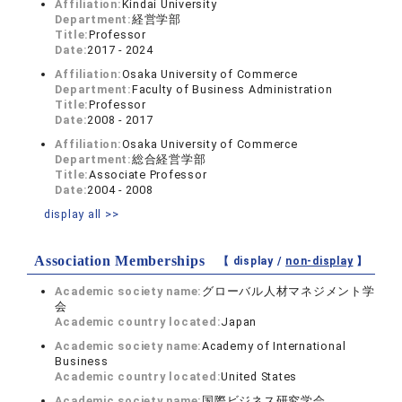
Affiliation:
Kindai University
Department:
経営学部
Title:
Professor
Date:
2017 - 2024
Affiliation:
Osaka University of Commerce
Department:
Faculty of Business Administration
Title:
Professor
Date:
2008 - 2017
Affiliation:
Osaka University of Commerce
Department:
総合経営学部
Title:
Associate Professor
Date:
2004 - 2008
display all >>
Association Memberships
【 display /
non-display
】
Academic society name:
グローバル人材マネジメント学
会
Academic country located:
Japan
Academic society name:
Academy of International
Business
Academic country located:
United States
Academic society name:
国際ビジネス研究学会