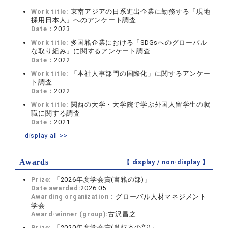
Work title:
東南アジアの日系進出企業に勤務する「現地
採用日本人」へのアンケート調査
Date：
2023
Work title:
多国籍企業における「SDGsへのグローバル
な取り組み」に関するアンケート調査
Date：
2022
Work title:
「本社人事部門の国際化」に関するアンケー
ト調査
Date：
2022
Work title:
関西の大学・大学院で学ぶ外国人留学生の就
職に関する調査
Date：
2021
display all >>
Awards
【 display /
non-display
】
Prize:
「2026年度学会賞(書籍の部)」
Date awarded:
2026.05
Awarding organization：
グローバル人材マネジメント
学会
Award-winner (group):
古沢昌之
Prize:
「2020年度学会賞(単行本の部)」