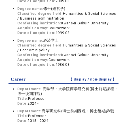
Date of acquisition:
2009.03
Degree name:
修士(経営学)
Classified degree field:
Humanities & Social Sciences
/ Business administration
Conferring institution:
Kwansei Gakuin University
Acquisition way:
Coursework
Date of acquisition:
1999.03
Degree name:
経済学士
Classified degree field:
Humanities & Social Sciences
/ Economic policy
Conferring institution:
Kwansei Gakuin University
Acquisition way:
Coursework
Date of acquisition:
1986.03
Career
【 display /
non-display
】
Department:
商学部・大学院商学研究科(博士前期課程・
博士後期課程)
Title:
Professor
Date:
2024 -
Department:
商学研究科(博士前期課程・博士後期課程)
Title:
Professor
Date:
2018 - 2024