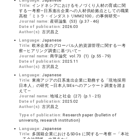
Language:
Japanese
Title:
インドネシアにおけるモノづくり人材の育成に関
する一考察―日系進出企業への人材供給拠点としての職業
高校「ミトラ・インダストリMM2100」の事例研究―
Journal name:
産研論集 (53) (p.37 - 46)
Date of publication:
2026.03
Author(s):
古沢昌之
Language:
Japanese
Title:
欧米企業のグローバル人的資源管理に関する一考
察―ヒアリング調査に基づいて―
Journal name:
商学論究 vol.73 (1) (p.55 - 79)
Date of publication:
2025.11
Author(s):
古沢昌之
Language:
Japanese
Title:
東南アジアの日系進出企業に勤務する「現地採用
日本人」の研究 ―日本人SIEsへのアンケート調査を踏ま
えて―
Journal name:
地域と社会 (27) (p.1 - 25)
Date of publication:
2025.02
Author(s):
古沢昌之
Type of publication:
Research paper (bulletin of
university, research institution)
Language:
Japanese
Title:
多国籍企業におけるSDGs に関する一考察 ―「本社