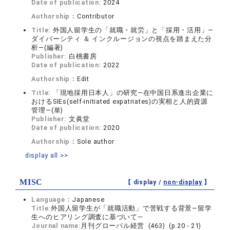
Date of publication:
2024
Authorship：
Contributor
Title:
外国人留学生の「就職・就労」と「採用・活用」―
ダイバーシティ ＆ インクルージョンの視点を踏まえた分
析―(編著)
Publisher:
白桃書房
Date of publication:
2022
Authorship：
Edit
Title:
「現地採用日本人」の研究―在中国日系進出企業に
おけるSIEs(self-initiated expatriates)の実相と人的資源
管理―(単)
Publisher:
文眞堂
Date of publication:
2020
Authorship：
Sole author
display all >>
MISC
【 display /
non-display
】
Language：
Japanese
Title:
外国人留学生が「就職活動」で苦戦する背景―留学
生へのヒアリング調査に基づいて―
Journal name:
月刊グローバル経営 (463) (p.20 - 21)