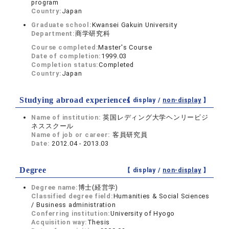
program
Country:
Japan
Graduate school:
Kwansei Gakuin University
Department:
商学研究科
Course completed:
Master's Course
Date of completion:
1999.03
Completion status:
Completed
Country:
Japan
Studying abroad experiences
【 display /
non-display
】
Name of institution:
英国レディング大学ヘンリービジ
ネススクール
Name of job or career:
客員研究員
Date:
2012.04 - 2013.03
Degree
【 display /
non-display
】
Degree name:
博士(経営学)
Classified degree field:
Humanities & Social Sciences
/ Business administration
Conferring institution:
University of Hyogo
Acquisition way:
Thesis