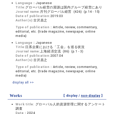
Language：
Japanese
Title:
グローバル経営の淵源は国内グループ経営にあり
Journal name:
月刊グローバル経営 (426) (p.14 - 15)
Date of publication:
2019.03
Author(s):
古沢昌之
Type of publication：
Article, review, commentary,
editorial, etc. (trade magazine, newspaper, online
media)
Language：
Japanese
Title:
日系企業における「工会」を巡る状況
Journal name:
上海経済交流 (86) (p.1 - 3)
Date of publication:
2007.04
Author(s):
古沢昌之
Type of publication：
Article, review, commentary,
editorial, etc. (trade magazine, newspaper, online
media)
display all >>
Works
【 display /
non-display
】
Work title:
グローバル人的資源管理に関するアンケート
調査
Date：
2024