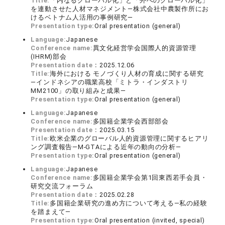
Title:
「内なるグローバル化」と「外へのグローバル化」
を連動させた人材マネジメント―株式会社中農製作所にお
けるベトナム人活用の事例研究―
Presentation type:
Oral presentation (general)
Language:
Japanese
Conference name:
異文化経営学会国際人的資源管理
(IHRM)部会
Presentation date：
2025.12.06
Title:
海外における モノづくり人材の育成に関する研究
―インドネシアの職業高校「ミトラ・インダストリ
MM2100」の取り組みと成果―
Presentation type:
Oral presentation (general)
Language:
Japanese
Conference name:
多国籍企業学会西部部会
Presentation date：
2025.03.15
Title:
欧米企業のグローバル人的資源管理に関するヒアリ
ング調査報告―M-GTAによる近年の動向の分析―
Presentation type:
Oral presentation (general)
Language:
Japanese
Conference name:
多国籍企業学会第1回東西若手会員・
研究交流フォーラム
Presentation date：
2025.02.28
Title:
多国籍企業研究の進め方について考える―私の経験
を踏まえて―
Presentation type:
Oral presentation (invited, special)