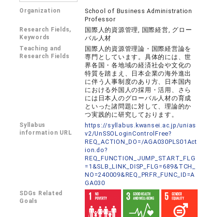
Organization
School of Business Administration
Professor
Research Fields,
国際人的資源管理, 国際経営, グロー
Keywords
バル人材
Teaching and
国際人的資源管理論・国際経営論を
Research Fields
専門としています。具体的には、世
界各国・各地域の経済社会や文化の
特質を踏まえ、日本企業の海外進出
に伴う人事制度のあり方、日本国内
における外国人の採用・活用、さら
には日本人のグローバル人材の育成
といった諸問題に対して、理論的か
つ実践的に研究しております。
Syllabus
https://syllabus.kwansei.ac.jp/unias
information URL
v2/UnSSOLoginControlFree?
REQ_ACTION_DO=/AGA030PLS01Act
ion.do?
REQ_FUNCTION_JUMP_START_FLG
=1&SLB_LINK_DISP_FLG=689&TCH_
NO=240009&REQ_PRFR_FUNC_ID=A
GA030
SDGs Related
Goals