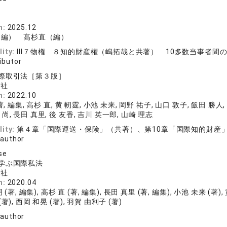
房
n:
2025.12
（編） 髙杉直（編）
lity:
Ⅲ７物権 ８知的財産権（嶋拓哉と共著） 10多数当事者間
ibutor
際取引法［第３版］
化社
n:
2022.10
, 編集, 高杉 直, 黄 軔霆, 小池 未来, 岡野 祐子, 山口 敦子, 飯田 勝人,
 尚, 長田 真里, 後 友香, 吉川 英一郎, 山崎 理志
lity:
第４章「国際運送・保険」（共著）、第10章「国際知的財産」II
 author
se
学ぶ国際私法
化社
n:
2020.04
(著, 編集), 高杉 直 (著, 編集), 長田 真里 (著, 編集), 小池 未来 (著), 
(著), 西岡 和晃 (著), 羽賀 由利子 (著)
 author