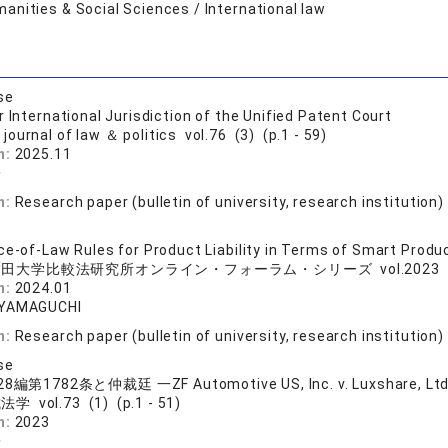
anities & Social Sciences / International law
se
 International Jurisdiction of the Unified Patent Court
journal of law ＆ politics vol.76 (3) (p.1 - 59)
n:
2025.11
子
n:
Research paper (bulletin of university, research institution)
ce-of-Law Rules for Product Liability in Terms of Smart Produ
田大学比較法研究所オンライン・フォーラム・シリーズ vol.2023 (2) (
n:
2024.01
 YAMAGUCHI
n:
Research paper (bulletin of university, research institution)
se
1782条と仲裁廷 一ZF Automotive US, Inc. v. Luxshare, Ltd.,
学 vol.73 (1) (p.1 - 51)
n:
2023
子