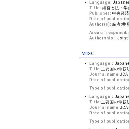
Language:
Japane
Title:
経営と法：学
Publisher:
中央経
Date of publicatio
Author(s):
編者:井
Area of responsibi
Authorship：
Joint
MISC
Language：
Japan
Title:
主要国の仲裁法
Journal name:
JCA
Date of publicatio
Type of publicati
Language：
Japan
Title:
主要国の仲裁法
Journal name:
JCA
Date of publicatio
Type of publicati