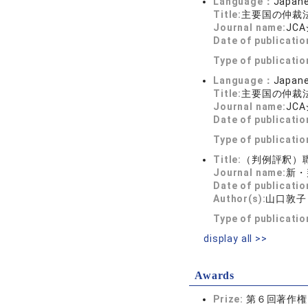
Language：
Japan
Title:
主要国の仲裁法
Journal name:
JCA
Date of publicatio
Type of publicati
Language：
Japan
Title:
主要国の仲裁法
Journal name:
JCA
Date of publicatio
Type of publicati
Title:
（判例評釈）
Journal name:
新・判
Date of publicatio
Author(s):
山口敦子
Type of publicati
display all >>
Awards
Prize:
第６回著作権