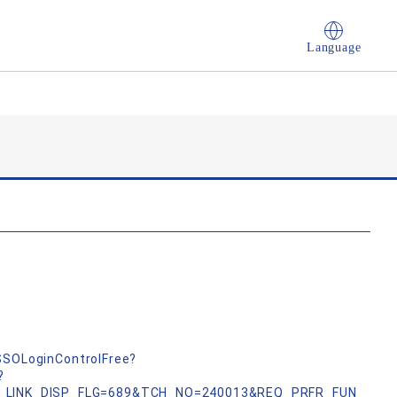
Language
nSSOLoginControlFree?
?
_LINK_DISP_FLG=689&TCH_NO=240013&REQ_PRFR_FUN