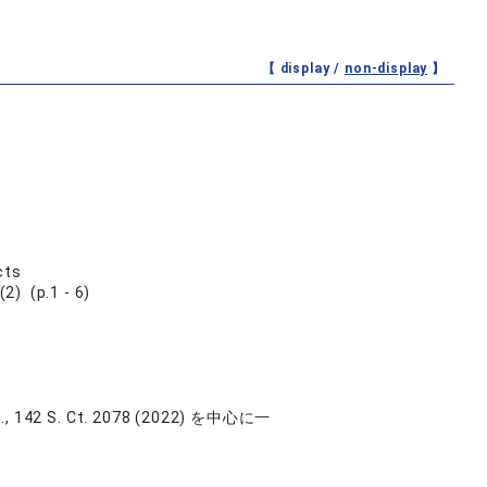
【 display /
non-display
】
cts
p.1 - 6)
 142 S. Ct. 2078 (2022) を中心に一