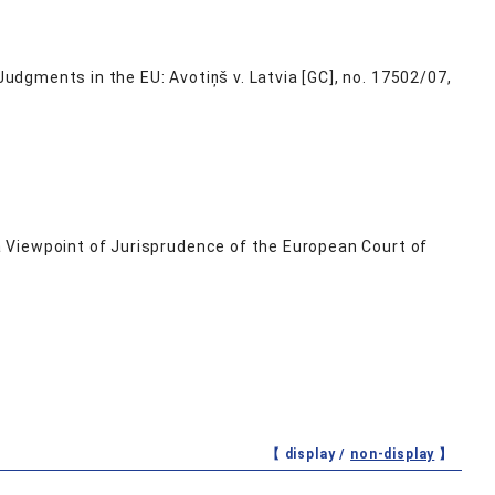
dgments in the EU: Avotiņš v. Latvia [GC], no. 17502/07,
 Viewpoint of Jurisprudence of the European Court of
【 display /
non-display
】