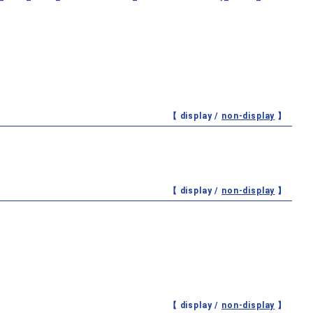
【 display /
non-display
】
【 display /
non-display
】
【 display /
non-display
】