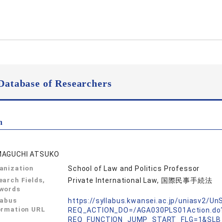
Database of Researchers
n
AGUCHI ATSUKO
anization
School of Law and Politics Professor
earch Fields,
Private International Law, 国際民事手続法
words
labus
https://syllabus.kwansei.ac.jp/uniasv2/U
ormation URL
REQ_ACTION_DO=/AGA030PLS01Action.do
REQ_FUNCTION_JUMP_START_FLG=1&SLB