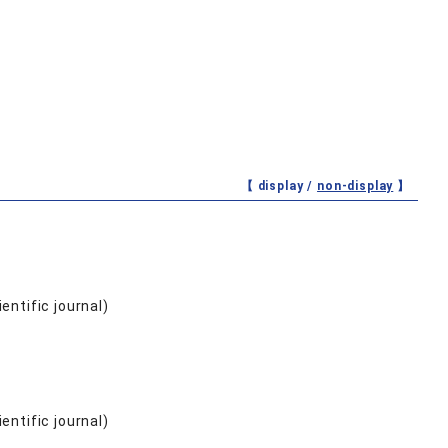
【 display /
non-display
】
entific journal)
entific journal)