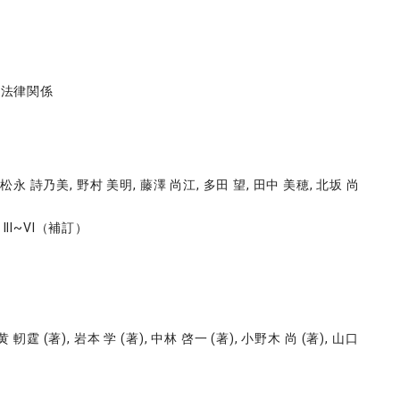
の法律関係
 松永 詩乃美, 野村 美明, 藤澤 尚江, 多田 望, 田中 美穂, 北坂 尚
I~VI（補訂）
黄 軔霆 (著), 岩本 学 (著), 中林 啓一 (著), 小野木 尚 (著), 山口