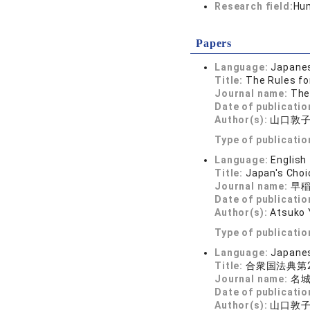
Research field:
Hum
Papers
Language:
Japane
Title:
The Rules for
Journal name:
The 
Date of publicatio
Author(s):
山口敦
Type of publicatio
Language:
English
Title:
Japan's Choi
Journal name:
早稲
Date of publicatio
Author(s):
Atsuko
Type of publicatio
Language:
Japane
Title:
合衆国法典第28編第
Journal name:
名城法
Date of publicatio
Author(s):
山口敦