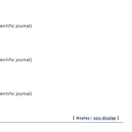
entific journal)
entific journal)
entific journal)
【 display /
non-display
】