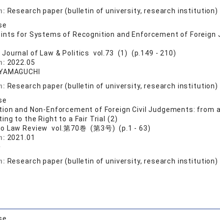
n:
Research paper (bulletin of university, research institution)
se
nts for Systems of Recognition and Enforcement of Foreign Ju
 Journal of Law & Politics vol.73 (1) (p.149 - 210)
n:
2022.05
 YAMAGUCHI
n:
Research paper (bulletin of university, research institution)
se
ion and Non-Enforcement of Foreign Civil Judgements: from a
ng to the Right to a Fair Trial (2)
jo Law Review vol.第70巻 (第3号) (p.1 - 63)
n:
2021.01
子
n:
Research paper (bulletin of university, research institution)
se