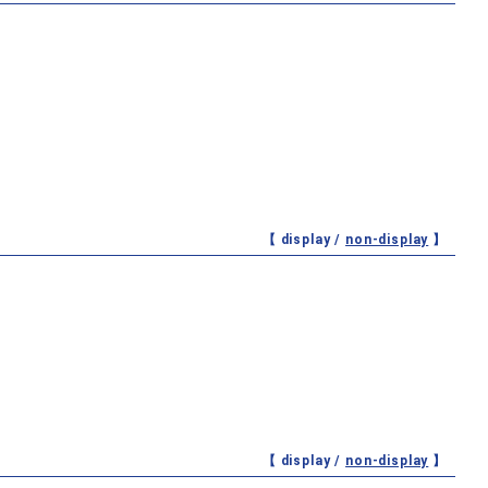
【 display /
non-display
】
【 display /
non-display
】