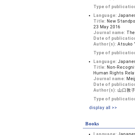
Type of publicatio
Language:
Japane
Title:
New Standpoi
23 May 2016
Journal name:
The
Date of publicatio
Author(s):
Atsuko
Type of publicatio
Language:
Japane
Title:
Non-Recognit
Human Rights Relati
Journal name:
Mei
Date of publicatio
Author(s):
山口敦
Type of publicatio
display all >>
Books
Language:
Japane