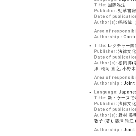
Title:
国際私法
Publisher:
勁草書
Date of publicatio
Author(s):
嶋拓哉
Area of responsibi
Authorship：
Contr
Title:
レクチャー国
Publisher:
法律文
Date of publicatio
Author(s):
松岡博(著
洋, 松岡 直之, 小野木
Area of responsibi
Authorship：
Joint
Language:
Japane
Title:
新・ケースで
Publisher:
法律文
Date of publicatio
Author(s):
野村 美明 
敦子 (著), 藤澤 尚江 
Authorship：
Joint