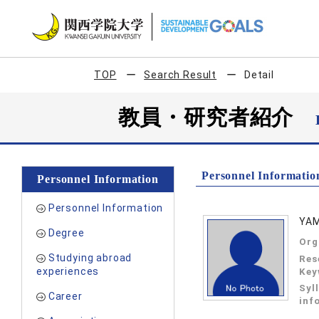
TOP
Search Result
Detail
教員・研究者紹介
Personnel Informatio
Personnel Information
Personnel Information
YAM
Degree
Org
Studying abroad
Res
experiences
Key
Syl
Career
inf