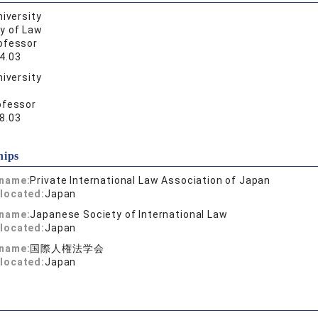
niversity
ty of Law
ofessor
4.03
niversity
ofessor
8.03
hips
 name:
Private International Law Association of Japan
located:
Japan
 name:
Japanese Society of International Law
located:
Japan
 name:
国際人権法学会
located:
Japan