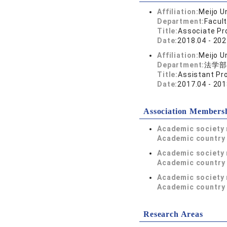
Affiliation:
Meijo U
Department:
Facul
Title:
Associate Pr
Date:
2018.04 - 202
Affiliation:
Meijo U
Department:
法学部
Title:
Assistant Pr
Date:
2017.04 - 201
Association Members
Academic society
Academic country 
Academic society
Academic country 
Academic society
Academic country 
Research Areas