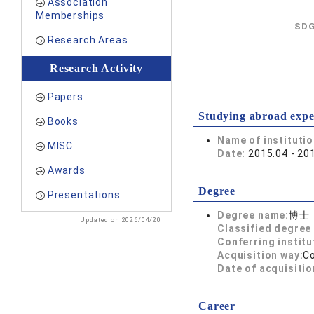
Association
Memberships
SDG
Research Areas
Research Activity
Papers
Studying abroad expe
Books
Name of instituti
MISC
Date:
2015.04 - 20
Awards
Degree
Presentations
Degree name:
博士
Updated on 2026/04/20
Classified degree 
Conferring institu
Acquisition way:
C
Date of acquisitio
Career