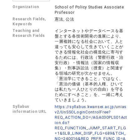
Organization
School of Policy Studies Associate
Professor
Research Fields,
憲法, 公法
Keywords
Teaching and
インターネットやデータベースを基
Research Fields
盤とする各技術開発の進展により、
一層複雑になる社会において、人と
違っても安心して生きていくことが
できる情報化社会の構造化に寄与す
るためには、行政法（警察行政・治
安行政）・情報法（国家の情報収
集）・刑事訴訟法（捜査）と関連す
る領域の研究が欠かせません。
「憲法学にできること」ではなく、
「憲法の価値（基本的人権、ひいて
は私たち一人ひとりの自由）を守る
ためにすべきこと」を、一緒に考え
ていきましょう。
Syllabus
https://syllabus.kwansei.ac.jp/unias
information URL
v2/UnSSOLoginControlFree?
REQ_ACTION_DO=/AGA030PLS01Act
ion.do?
REQ_FUNCTION_JUMP_START_FLG
=1&SLB_LINK_DISP_FLG=689&TCH_
NO=240016&REQ_PRFR_FUNC_ID=A