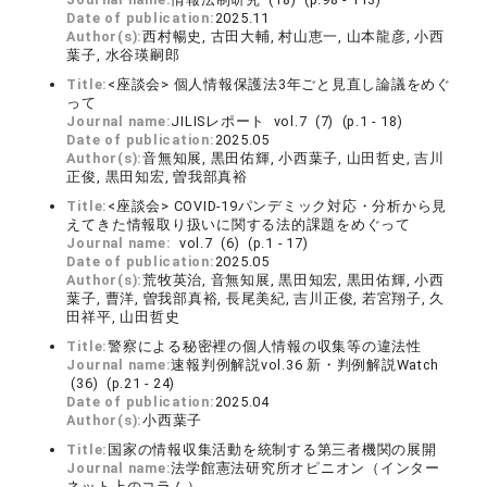
Date of publication:
2025.11
Author(s):
西村暢史, 古田大輔, 村山恵一, 山本龍彦, 小西
葉子, 水谷瑛嗣郎
Title:
<座談会> 個人情報保護法3年ごと見直し論議をめぐ
って
Journal name:
JILISレポート vol.7 (7) (p.1 - 18)
Date of publication:
2025.05
Author(s):
音無知展, 黒田佑輝, 小西葉子, 山田哲史, 吉川
正俊, 黒田知宏, 曽我部真裕
Title:
<座談会> COVID-19パンデミック対応・分析から見
えてきた情報取り扱いに関する法的課題をめぐって
Journal name:
vol.7 (6) (p.1 - 17)
Date of publication:
2025.05
Author(s):
荒牧英治, 音無知展, 黒田知宏, 黒田佑輝, 小西
葉子, 曹洋, 曽我部真裕, 長尾美紀, 吉川正俊, 若宮翔子, 久
田祥平, 山田哲史
Title:
警察による秘密裡の個人情報の収集等の違法性
Journal name:
速報判例解説vol.36 新・判例解説Watch
(36) (p.21 - 24)
Date of publication:
2025.04
Author(s):
小西葉子
Title:
国家の情報収集活動を統制する第三者機関の展開
Journal name:
法学館憲法研究所オピニオン（インター
ネット上のコラム）