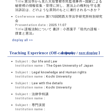
Title:
憲法学から見た大垣警察市民監視事件―国家による
秘密裡の情報収集・管理に対し、憲法上の権利を守る憲
法訴訟は、どのような原則のもとに遂行されるべきか？
Conference name:
第170回関西大学法学研究所特別研究
会
Presentation date：
2025.11.07
Title:
諜報法制について 書評：小西葉子『現代の諜報・
捜査と憲法』
display all >>
Teaching Experience (Off-campus)
【 display /
non-display
】
Subject：
Our life and Law
Institution name：
The Open University of Japan
Subject：
Legal knowledge and Human rights
Institution name：
Kochi University
Subject：
Law with the details
Institution name：
Kochi University
Subject：
法律学特講
Institution name：
Subject：
専門演習
Institution name：