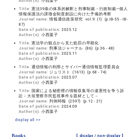
Author(s):
小西葉子
Title:
憲法39条の体系的解釈と刑事制裁・行政制裁―個人
情報保護法の課徴金制度創設に向けた予備的考察
Journal name:
情報通信政策研究 vol.9 (1) (p.IB-55 - IB-
87)
Date of publication:
2025.12
Author(s):
小西葉子
Title:
憲法学の観点から見た処罰の早期化
Journal name:
刑事法ジャーナル (86) (p.36 - 48)
Date of publication:
2025.11
Author(s):
小西葉子
Title:
通信情報の利用とサイバー通信情報監理委員会
Journal name:
ジュリスト (1613) (p.68 - 74)
Date of publication:
2025.07
Author(s):
小西葉子
Title:
国家による秘密裡の情報収集等の違憲性を争う訴
訟－大垣警察市民監視事件を題材として－
Journal name:
判例時報 (2597) (p.12 - 21)
Date of publication:
2024.09
Author(s):
小西葉子
display all >>
Books
【 display /
non-display
】