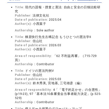
Title:
現代の諜報・捜査と憲法: 自由と安全の日独比較研
究
Publisher:
法律文化社
Date of publication:
2025.04
Author(s):
小西葉子
Authorship：
Sole author
Title:
棟居快行先生古稀記念 もうひとつの憲法学Ⅱ
Publisher:
信山社
Date of publication:
2026.03
Author(s):
小西葉子
Area of responsibility:
「62 不利益再審」（715-729
頁）
Authorship：
Contributor
Title:
ドイツの憲法判例Ⅴ
Publisher:
信山社
Date of publication:
2025.03
Author(s):
鈴木秀美, 宮地基, 三宅雄彦（編）
Area of responsibility:
4「「電子的足かせ」の合憲性」
(p19-23), 97「基本法10条審査会当事者能力決定」(p.525-
529)
Authorship：
Contributor
Title:
個人データ保護のグローバル・マップ