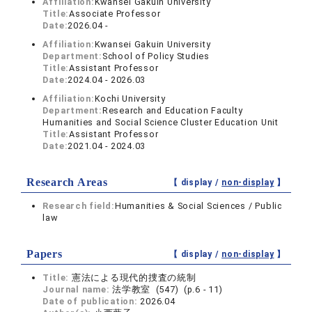
Affiliation:
Kwansei Gakuin University
Title:
Associate Professor
Date:
2026.04 -
Affiliation:
Kwansei Gakuin University
Department:
School of Policy Studies
Title:
Assistant Professor
Date:
2024.04 - 2026.03
Affiliation:
Kochi University
Department:
Research and Education Faculty
Humanities and Social Science Cluster Education Unit
Title:
Assistant Professor
Date:
2021.04 - 2024.03
Research Areas
【 display /
non-display
】
Research field:
Humanities & Social Sciences / Public
law
Papers
【 display /
non-display
】
Title:
憲法による現代的捜査の統制
Journal name:
法学教室 (547) (p.6 - 11)
Date of publication:
2026.04