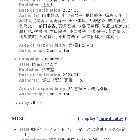
Publisher:
弘文堂
Date of publication:
2024.05
Author(s):
山本龍彦, 小川有希子, 尾崎愛美, 徳島大介, 山
本健人（編著）高野祥一, 田中美里, 大野悠介, 若江雅子,
長島光一, 前田春香, 羽深宏樹, 水谷瑛嗣郎, 瑞慶山広大, 前
嶋和弘, 佐藤信, 本田隆浩, 小西葉子, 水野陽一, 新井貴大,
橋爪英輔, 石尾智久, 小川有希子, 堀口悟郎, 三澤真明
Area of responsibility:
第7章I １～３
Authorship：
Contributor
Language:
Japanese
Title:
図録法学入門
Publisher:
弘文堂
Date of publication:
2024.01
Author(s):
堀口, 悟郎, 斎藤, 一久
Area of responsibility:
22 憲法IV：統治機構
Authorship：
Contributor
display all >>
MISC
【 display /
non-display
】
Title:
動揺するプラットフォーマーとの協働とその限界
（上）
Journal name:
情報法制研究 (18) (p.98 - 113)