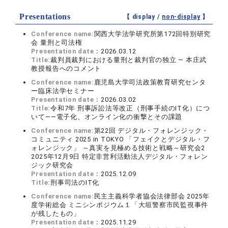
Presentations
【 display /
non-display
】
Conference name:
関西大学法学研究所第172回特別研究
会 量刑と司法権
Presentation date：
2026.03.12
Title:
裁判員裁判における量刑と裁判官の独立 ― 本庄武
教授報告へのコメント
Conference name:
鹿児島大学司法政策教育研究センタ
ー臨床法学セミナー
Presentation date：
2026.03.02
Title:
令和7年 刑事訴訟法等改正（刑事手続のIT化）につ
いて――電子化、オンライン化の衝撃とその課題
Conference name:
第22回 デジタル・フォレンジック・
コミュニティ 2025 in TOKYO 「フェイクとデジタル・フ
ォレンジック」 ～真実を見極める技術と戦略～研究会2
2025年12月9日 特定非営利活動法人デジタル・フォレン
ジック研究会
Presentation date：
2025.12.09
Title:
刑事司法のIT化
Conference name:
民主主義科学者協会法律部会 2025年
度学術総会 ミニシンポジウム１「大垣警察市民監視事件
が残したもの」
Presentation date：
2025.11.29