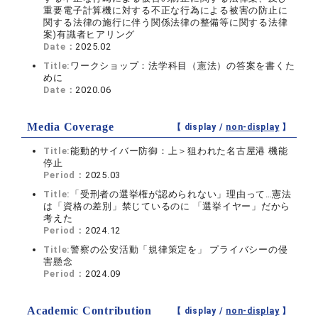
重要電子計算機に対する不正な行為による被害の防止に
関する法律の施行に伴う関係法律の整備等に関する法律
案)有識者ヒアリング
Date：
2025.02
Title:
ワークショップ：法学科目（憲法）の答案を書くた
めに
Date：
2020.06
Media Coverage
【 display /
non-display
】
Title:
能動的サイバー防御：上＞狙われた名古屋港 機能
停止
Period：
2025.03
Title:
「受刑者の選挙権が認められない」理由って…憲法
は「資格の差別」禁じているのに 「選挙イヤー」だから
考えた
Period：
2024.12
Title:
警察の公安活動「規律策定を」 プライバシーの侵
害懸念
Period：
2024.09
Academic Contribution
【 display /
non-display
】