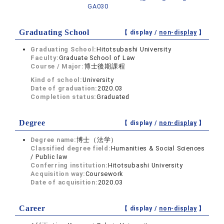
GA030
Graduating School
【 display /
non-display
】
Graduating School:
Hitotsubashi University
Faculty:
Graduate School of Law
Course / Major:
博士後期課程
Kind of school:
University
Date of graduation:
2020.03
Completion status:
Graduated
Degree
【 display /
non-display
】
Degree name:
博士（法学）
Classified degree field:
Humanities & Social Sciences
/ Public law
Conferring institution:
Hitotsubashi University
Acquisition way:
Coursework
Date of acquisition:
2020.03
Career
【 display /
non-display
】