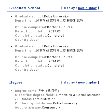
Graduate School
【 display /
non-display
】
Graduate school:
Kobe University
Department:
経営学研究科博士課程後期課程
Course completed:
Doctor's Course
Date of completion:
2017.03
Completion status:
Completed
Country:
Japan
Graduate school:
Kobe University
Department:
経営学研究科博士課程前期課程
Course completed:
Doctor's Course
Date of completion:
2014.03
Completion status:
Completed
Country:
Japan
Degree
【 display /
non-display
】
Degree name:
博士（経営学）
Classified degree field:
Humanities & Social Sciences
/ Business administration
Conferring institution:
Kobe University
Acquisition way:
Coursework