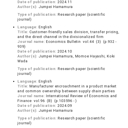
Date of publication:
2024.11
Author(s):
Jumpei Hamamura
Type of publication:
Research paper (scientific
journal)
Language:
English
Title:
Customer-friendly sales division, transfer pricing,
and the direct channel in the divisionalized firm
Journal name:
Economics Bulletin vol.44 (3) (p.932 -
939)
Date of publication:
2024.10
Author(s):
Jumpei Hamamura, Momoe Hayashi, Koki
Wada
Type of publication:
Research paper (scientific
journal)
Language:
English
Title:
Manufacturer encroachment in a product market
and common ownership between supply chain parties
Journal name:
International Review of Economics and
Finance vol.96 (B) (p.103596 - )
Date of publication:
2024.09
Author(s):
Jumpei Hamamura
Type of publication:
Research paper (scientific
journal)