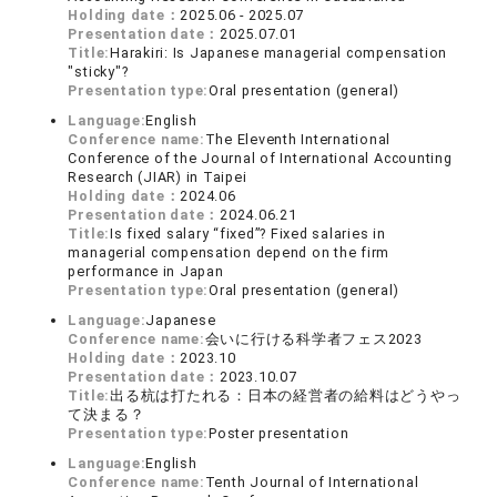
Holding date：
2025.06 - 2025.07
Presentation date：
2025.07.01
Title:
Harakiri: Is Japanese managerial compensation
"sticky"?
Presentation type:
Oral presentation (general)
Language:
English
Conference name:
The Eleventh International
Conference of the Journal of International Accounting
Research (JIAR) in Taipei
Holding date：
2024.06
Presentation date：
2024.06.21
Title:
Is fixed salary “fixed”? Fixed salaries in
managerial compensation depend on the firm
performance in Japan
Presentation type:
Oral presentation (general)
Language:
Japanese
Conference name:
会いに行ける科学者フェス2023
Holding date：
2023.10
Presentation date：
2023.10.07
Title:
出る杭は打たれる：日本の経営者の給料はどうやっ
て決まる？
Presentation type:
Poster presentation
Language:
English
Conference name:
Tenth Journal of International