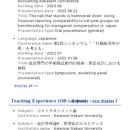
Accounting Research Conference
Holding date：
2023.06
Presentation date：
2023.06.22
Title:
The nail that stands is hammered down: Using
financial reporting comparability to set peer groups on
benchmarking for managerial compensation in Japan.
Presentation type:
Oral presentation (general)
Language:
Japanese
Conference name:
第2回シンポジウム『「行動経済学の
死」を考える』
Holding date：
2022.01
Presentation date：
2022.01.08
Title:
追試専門の学術雑誌創刊の経緯：実証会計における
挑戦
Presentation type:
Symposium, workshop panel
(nominated)
display all >>
Teaching Experience (Off-campus)
【 display /
non-display
】
Subject：
コストマネジメント論
Institution name：
Kwansei Gakuin University
Subject：
会計学特論B：管理会計のエビデンス
Institution name：
Kwansei Gakuin University