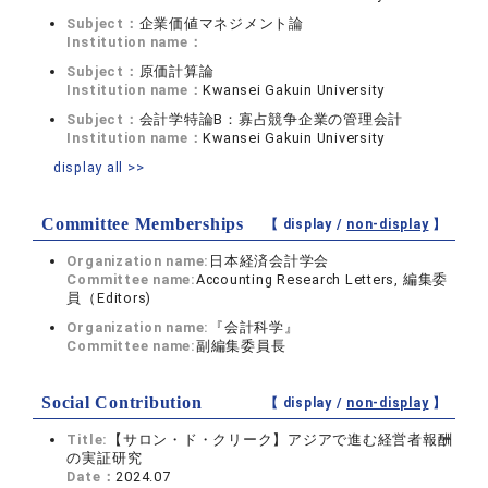
Subject：
企業価値マネジメント論
Institution name：
Subject：
原価計算論
Institution name：
Kwansei Gakuin University
Subject：
会計学特論B：寡占競争企業の管理会計
Institution name：
Kwansei Gakuin University
display all >>
Committee Memberships
【 display /
non-display
】
Organization name:
日本経済会計学会
Committee name:
Accounting Research Letters, 編集委
員（Editors)
Organization name:
『会計科学』
Committee name:
副編集委員長
Social Contribution
【 display /
non-display
】
Title:
【サロン・ド・クリーク】アジアで進む経営者報酬
の実証研究
Date：
2024.07