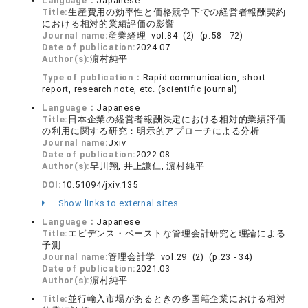
Language：
Japanese
Title:
生産費用の効率性と価格競争下での経営者報酬契約
における相対的業績評価の影響
Journal name:
産業経理 vol.84 (2) (p.58 - 72)
Date of publication:
2024.07
Author(s):
濵村純平
Type of publication：
Rapid communication, short
report, research note, etc. (scientific journal)
Language：
Japanese
Title:
日本企業の経営者報酬決定における相対的業績評価
の利用に関する研究：明示的アプローチによる分析
Journal name:
Jxiv
Date of publication:
2022.08
Author(s):
早川翔, 井上謙仁, 濵村純平
DOI:
10.51094/jxiv.135
Show links to external sites
Language：
Japanese
Title:
エビデンス・ベーストな管理会計研究と理論による
予測
Journal name:
管理会計学 vol.29 (2) (p.23 - 34)
Date of publication:
2021.03
Author(s):
濵村純平
Title:
並行輸入市場があるときの多国籍企業における相対