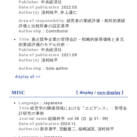
Publisher:
中央経済社
Date of publication:
2022.05
Author(s):
濵村純平, 井上謙仁
Area of responsibility:
経営者の業績評価－相対的業績
評価と比較対象の設定基準
Authorship：
Contributor
Title:
寡占競争企業の管理会計－戦略的振替価格と多元
的業績評価のモデル分析－
Publisher:
中央経済社
Date of publication:
2021.09
Author(s):
濵村純平
Authorship：
Sole author
display all >>
MISC
【 display /
non-display
】
Language：
Japanese
Title:
経営学の隣接領域における『エビデンス』：管理会
計研究の事例
Journal name:
組織科学 vol.58 (2) (p.51 - 59)
Date of publication:
2024.12
Author(s):
新井康平, 安酸建二, 福嶋誠宣, 濵村純平