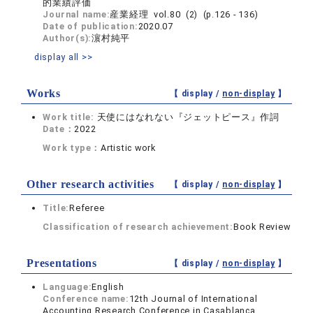
的業績評価
Journal name:
産業経理 vol.80 (2) (p.126 - 136)
Date of publication:
2020.07
Author(s):
濵村純平
display all >>
Works
【 display /
non-display
】
Work title:
天使にはなれない『ジェットピース』作詞
Date：
2022
Work type：
Artistic work
Other research activities
【 display /
non-display
】
Title:
Referee
Classification of research achievement:
Book Review
Presentations
【 display /
non-display
】
Language:
English
Conference name:
12th Journal of International
Accounting Research Conference in Casablanca