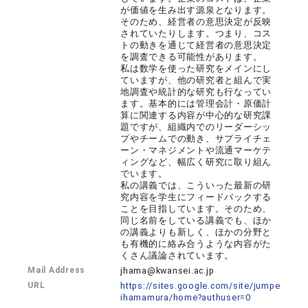
が価値を生み出す源泉となります。
そのため、経営者の意思決定が反映
されていたりします。つまり、コス
トの動きを通じて経営者の意思決定
を調査できる可能性があります。
私は数学を使った研究をメインにし
ていますが、他の研究者と組んで実
地調査や統計的な研究も行なってい
ます。基本的には管理会計・原価計
算に関連する内容が中心的な研究課
題ですが、組織内でのリーダーシッ
プやチームでの動き、サプライチェ
ーン・マネジメントや流通マーケテ
ィングなど、幅広く研究に取り組ん
でいます。
私の講義では、こういった最新の研
究内容を学生にフィードバックする
ことを目指しています。そのため、
同じ名前をしている講義でも、ほか
の講義よりも新しく、ほかの分野と
も有機的に絡み合うような内容がた
くさん議論されています。
Mail Address
jhama@kwansei.ac.jp
URL
https://sites.google.com/site/jumpe
ihamamura/home?authuser=0