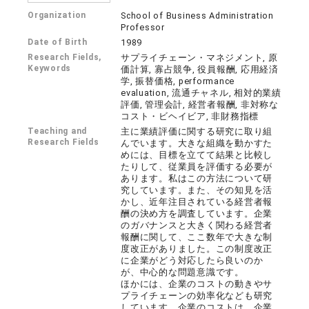
Organization
School of Business Administration
Professor
Date of Birth
1989
Research Fields,
サプライチェーン・マネジメント, 原
Keywords
価計算, 寡占競争, 役員報酬, 応用経済
学, 振替価格, performance
evaluation, 流通チャネル, 相対的業績
評価, 管理会計, 経営者報酬, 非対称な
コスト・ビヘイビア, 非財務指標
Teaching and
主に業績評価に関する研究に取り組
Research Fields
んでいます。大きな組織を動かすた
めには、目標を立てて結果と比較し
たりして、従業員を評価する必要が
あります。私はこの方法について研
究しています。また、その知見を活
かし、近年注目されている経営者報
酬の決め方を調査しています。企業
のガバナンスと大きく関わる経営者
報酬に関して、ここ数年で大きな制
度改正がありました。この制度改正
に企業がどう対応したら良いのか
が、中心的な問題意識です。
ほかには、企業のコストの動きやサ
プライチェーンの効率化なども研究
しています。企業のコストは、企業