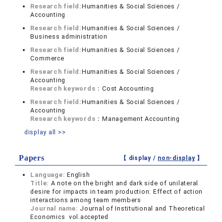
Research field:
Humanities & Social Sciences /
Accounting
Research field:
Humanities & Social Sciences /
Business administration
Research field:
Humanities & Social Sciences /
Commerce
Research field:
Humanities & Social Sciences /
Accounting
Research keywords：
Cost Accounting
Research field:
Humanities & Social Sciences /
Accounting
Research keywords：
Management Accounting
display all >>
Papers
【 display /
non-display
】
Language:
English
Title:
A note on the bright and dark side of unilateral
desire for impacts in team production: Effect of action
interactions among team members
Journal name:
Journal of Institutional and Theoretical
Economics vol.accepted