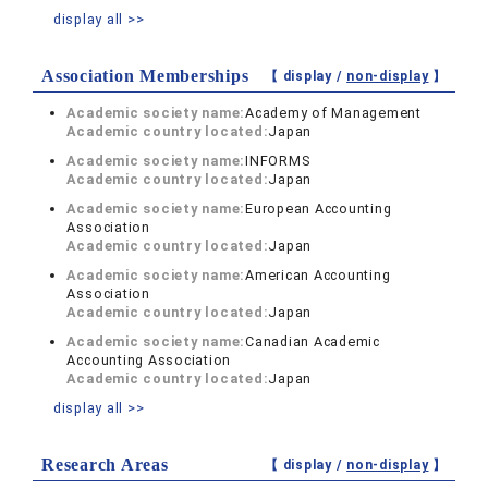
display all >>
Association Memberships
【 display /
non-display
】
Academic society name:
Academy of Management
Academic country located:
Japan
Academic society name:
INFORMS
Academic country located:
Japan
Academic society name:
European Accounting
Association
Academic country located:
Japan
Academic society name:
American Accounting
Association
Academic country located:
Japan
Academic society name:
Canadian Academic
Accounting Association
Academic country located:
Japan
display all >>
Research Areas
【 display /
non-display
】