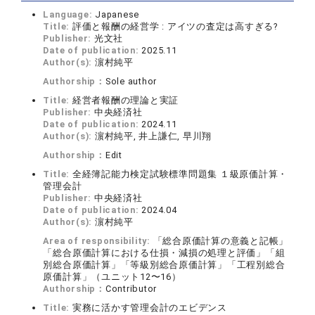
Language:
Japanese
Title:
評価と報酬の経営学 : アイツの査定は高すぎる?
Publisher:
光文社
Date of publication:
2025.11
Author(s):
濵村純平
Authorship：
Sole author
Title:
経営者報酬の理論と実証
Publisher:
中央経済社
Date of publication:
2024.11
Author(s):
濵村純平, 井上謙仁, 早川翔
Authorship：
Edit
Title:
全経簿記能力検定試験標準問題集 １級原価計算・
管理会計
Publisher:
中央経済社
Date of publication:
2024.04
Author(s):
濵村純平
Area of responsibility:
「総合原価計算の意義と記帳」
「総合原価計算における仕損・減損の処理と評価」「組
別総合原価計算」「等級別総合原価計算」「工程別総合
原価計算」（ユニット12〜16）
Authorship：
Contributor
Title:
実務に活かす管理会計のエビデンス