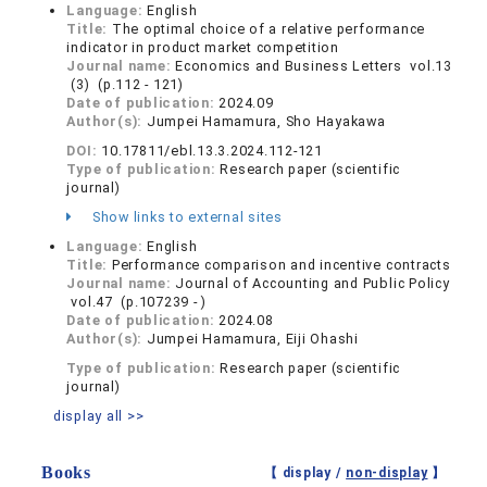
Language:
English
Title:
The optimal choice of a relative performance
indicator in product market competition
Journal name:
Economics and Business Letters vol.13
(3) (p.112 - 121)
Date of publication:
2024.09
Author(s):
Jumpei Hamamura, Sho Hayakawa
DOI:
10.17811/ebl.13.3.2024.112-121
Type of publication:
Research paper (scientific
journal)
Show links to external sites
Language:
English
Title:
Performance comparison and incentive contracts
Journal name:
Journal of Accounting and Public Policy
vol.47 (p.107239 - )
Date of publication:
2024.08
Author(s):
Jumpei Hamamura, Eiji Ohashi
Type of publication:
Research paper (scientific
journal)
display all >>
Books
【 display /
non-display
】