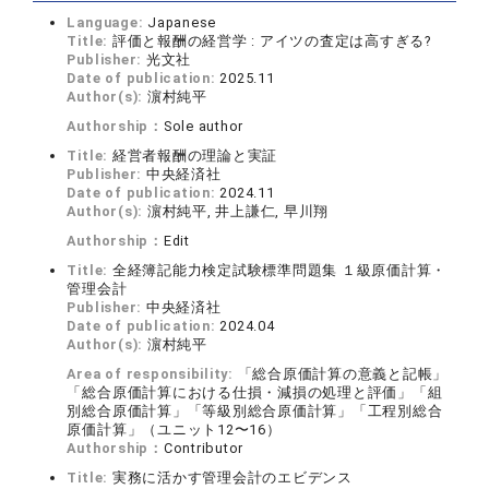
Language:
Japanese
Title:
評価と報酬の経営学 : アイツの査定は高すぎる?
Publisher:
光文社
Date of publication:
2025.11
Author(s):
濵村純平
Authorship：
Sole author
Title:
経営者報酬の理論と実証
Publisher:
中央経済社
Date of publication:
2024.11
Author(s):
濵村純平, 井上謙仁, 早川翔
Authorship：
Edit
Title:
全経簿記能力検定試験標準問題集 １級原価計算・
管理会計
Publisher:
中央経済社
Date of publication:
2024.04
Author(s):
濵村純平
Area of responsibility:
「総合原価計算の意義と記帳」
「総合原価計算における仕損・減損の処理と評価」「組
別総合原価計算」「等級別総合原価計算」「工程別総合
原価計算」（ユニット12〜16）
Authorship：
Contributor
Title:
実務に活かす管理会計のエビデンス