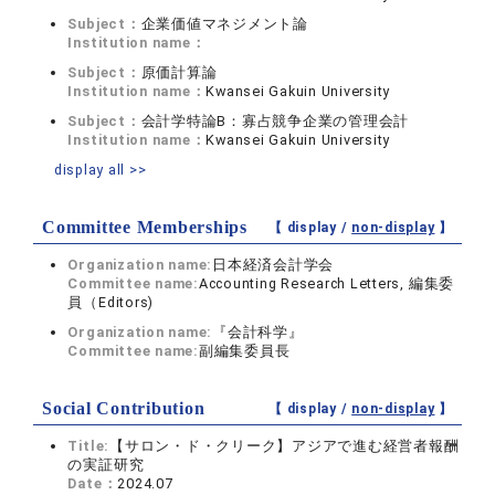
Subject：
企業価値マネジメント論
Institution name：
Subject：
原価計算論
Institution name：
Kwansei Gakuin University
Subject：
会計学特論B：寡占競争企業の管理会計
Institution name：
Kwansei Gakuin University
display all >>
Committee Memberships
【 display /
non-display
】
Organization name:
日本経済会計学会
Committee name:
Accounting Research Letters, 編集委
員（Editors)
Organization name:
『会計科学』
Committee name:
副編集委員長
Social Contribution
【 display /
non-display
】
Title:
【サロン・ド・クリーク】アジアで進む経営者報酬
の実証研究
Date：
2024.07