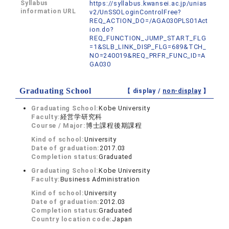
Syllabus
https://syllabus.kwansei.ac.jp/unias
information URL
v2/UnSSOLoginControlFree?
REQ_ACTION_DO=/AGA030PLS01Act
ion.do?
REQ_FUNCTION_JUMP_START_FLG
=1&SLB_LINK_DISP_FLG=689&TCH_
NO=240019&REQ_PRFR_FUNC_ID=A
GA030
Graduating School
【 display /
non-display
】
Graduating School:
Kobe University
Faculty:
経営学研究科
Course / Major:
博士課程後期課程
Kind of school:
University
Date of graduation:
2017.03
Completion status:
Graduated
Graduating School:
Kobe University
Faculty:
Business Administration
Kind of school:
University
Date of graduation:
2012.03
Completion status:
Graduated
Country location code:
Japan