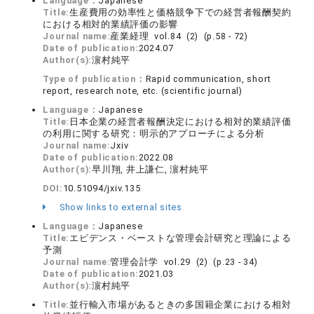
Language：
Japanese
Title:
生産費用の効率性と価格競争下での経営者報酬契約
における相対的業績評価の影響
Journal name:
産業経理 vol.84 (2) (p.58 - 72)
Date of publication:
2024.07
Author(s):
濵村純平
Type of publication：
Rapid communication, short
report, research note, etc. (scientific journal)
Language：
Japanese
Title:
日本企業の経営者報酬決定における相対的業績評価
の利用に関する研究：明示的アプローチによる分析
Journal name:
Jxiv
Date of publication:
2022.08
Author(s):
早川翔, 井上謙仁, 濵村純平
DOI:
10.51094/jxiv.135
Show links to external sites
Language：
Japanese
Title:
エビデンス・ベーストな管理会計研究と理論による
予測
Journal name:
管理会計学 vol.29 (2) (p.23 - 34)
Date of publication:
2021.03
Author(s):
濵村純平
Title:
並行輸入市場があるときの多国籍企業における相対