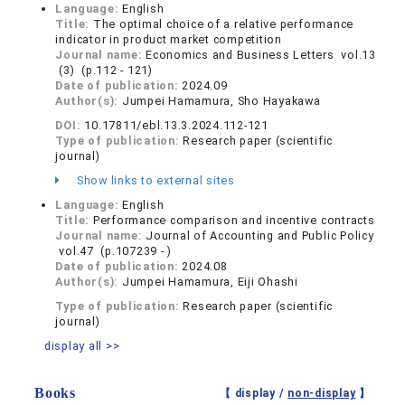
Language:
English
Title:
The optimal choice of a relative performance
indicator in product market competition
Journal name:
Economics and Business Letters vol.13
(3) (p.112 - 121)
Date of publication:
2024.09
Author(s):
Jumpei Hamamura, Sho Hayakawa
DOI:
10.17811/ebl.13.3.2024.112-121
Type of publication:
Research paper (scientific
journal)
Show links to external sites
Language:
English
Title:
Performance comparison and incentive contracts
Journal name:
Journal of Accounting and Public Policy
vol.47 (p.107239 - )
Date of publication:
2024.08
Author(s):
Jumpei Hamamura, Eiji Ohashi
Type of publication:
Research paper (scientific
journal)
display all >>
Books
【 display /
non-display
】