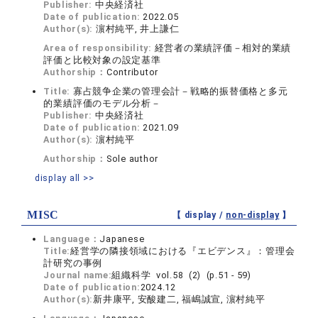
Publisher:
中央経済社
Date of publication:
2022.05
Author(s):
濵村純平, 井上謙仁
Area of responsibility:
経営者の業績評価－相対的業績
評価と比較対象の設定基準
Authorship：
Contributor
Title:
寡占競争企業の管理会計－戦略的振替価格と多元
的業績評価のモデル分析－
Publisher:
中央経済社
Date of publication:
2021.09
Author(s):
濵村純平
Authorship：
Sole author
display all >>
MISC
【 display /
non-display
】
Language：
Japanese
Title:
経営学の隣接領域における『エビデンス』：管理会
計研究の事例
Journal name:
組織科学 vol.58 (2) (p.51 - 59)
Date of publication:
2024.12
Author(s):
新井康平, 安酸建二, 福嶋誠宣, 濵村純平