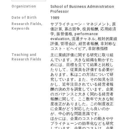
Organization
School of Business Administration
Professor
Date of Birth
1989
Research Fields,
サプライチェーン・マネジメント, 原
Keywords
価計算, 寡占競争, 役員報酬, 応用経済
学, 振替価格, performance
evaluation, 流通チャネル, 相対的業績
評価, 管理会計, 経営者報酬, 非対称な
コスト・ビヘイビア, 非財務指標
Teaching and
主に業績評価に関する研究に取り組
Research Fields
んでいます。大きな組織を動かすた
めには、目標を立てて結果と比較し
たりして、従業員を評価する必要が
あります。私はこの方法について研
究しています。また、その知見を活
かし、近年注目されている経営者報
酬の決め方を調査しています。企業
のガバナンスと大きく関わる経営者
報酬に関して、ここ数年で大きな制
度改正がありました。この制度改正
に企業がどう対応したら良いのか
が、中心的な問題意識です。
ほかには、企業のコストの動きやサ
プライチェーンの効率化なども研究
しています。企業のコストは、企業