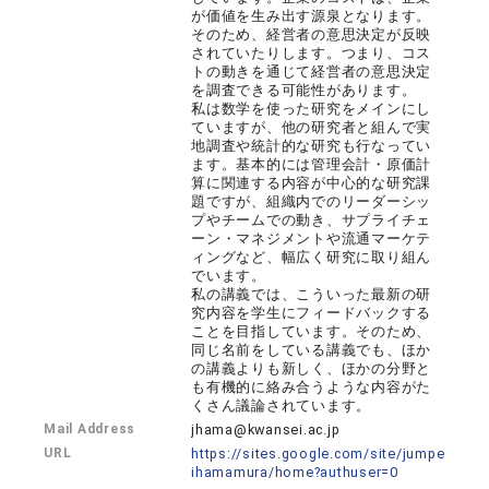
が価値を生み出す源泉となります。
そのため、経営者の意思決定が反映
されていたりします。つまり、コス
トの動きを通じて経営者の意思決定
を調査できる可能性があります。
私は数学を使った研究をメインにし
ていますが、他の研究者と組んで実
地調査や統計的な研究も行なってい
ます。基本的には管理会計・原価計
算に関連する内容が中心的な研究課
題ですが、組織内でのリーダーシッ
プやチームでの動き、サプライチェ
ーン・マネジメントや流通マーケテ
ィングなど、幅広く研究に取り組ん
でいます。
私の講義では、こういった最新の研
究内容を学生にフィードバックする
ことを目指しています。そのため、
同じ名前をしている講義でも、ほか
の講義よりも新しく、ほかの分野と
も有機的に絡み合うような内容がた
くさん議論されています。
Mail Address
jhama@kwansei.ac.jp
URL
https://sites.google.com/site/jumpe
ihamamura/home?authuser=0