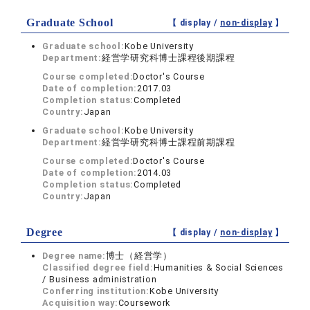
Graduate School
【 display /
non-display
】
Graduate school:
Kobe University
Department:
経営学研究科博士課程後期課程
Course completed:
Doctor's Course
Date of completion:
2017.03
Completion status:
Completed
Country:
Japan
Graduate school:
Kobe University
Department:
経営学研究科博士課程前期課程
Course completed:
Doctor's Course
Date of completion:
2014.03
Completion status:
Completed
Country:
Japan
Degree
【 display /
non-display
】
Degree name:
博士（経営学）
Classified degree field:
Humanities & Social Sciences
/ Business administration
Conferring institution:
Kobe University
Acquisition way:
Coursework