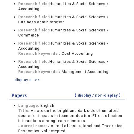
Research field:
Humanities & Social Sciences /
Accounting
Research field:
Humanities & Social Sciences /
Business administration
Research field:
Humanities & Social Sciences /
Commerce
Research field:
Humanities & Social Sciences /
Accounting
Research keywords：
Cost Accounting
Research field:
Humanities & Social Sciences /
Accounting
Research keywords：
Management Accounting
display all >>
Papers
【 display /
non-display
】
Language:
English
Title:
A note on the bright and dark side of unilateral
desire for impacts in team production: Effect of action
interactions among team members
Journal name:
Journal of Institutional and Theoretical
Economics vol.accepted