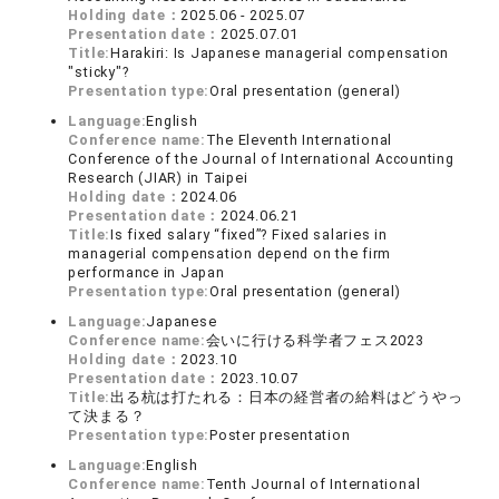
Holding date：
2025.06 - 2025.07
Presentation date：
2025.07.01
Title:
Harakiri: Is Japanese managerial compensation
"sticky"?
Presentation type:
Oral presentation (general)
Language:
English
Conference name:
The Eleventh International
Conference of the Journal of International Accounting
Research (JIAR) in Taipei
Holding date：
2024.06
Presentation date：
2024.06.21
Title:
Is fixed salary “fixed”? Fixed salaries in
managerial compensation depend on the firm
performance in Japan
Presentation type:
Oral presentation (general)
Language:
Japanese
Conference name:
会いに行ける科学者フェス2023
Holding date：
2023.10
Presentation date：
2023.10.07
Title:
出る杭は打たれる：日本の経営者の給料はどうやっ
て決まる？
Presentation type:
Poster presentation
Language:
English
Conference name:
Tenth Journal of International