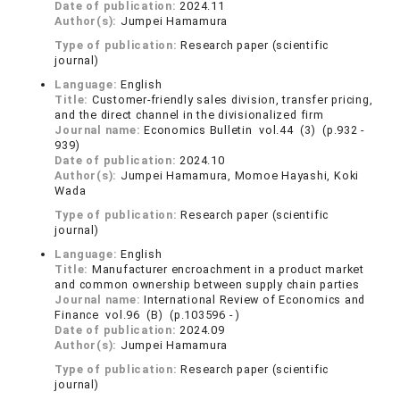
Date of publication:
2024.11
Author(s):
Jumpei Hamamura
Type of publication:
Research paper (scientific
journal)
Language:
English
Title:
Customer-friendly sales division, transfer pricing,
and the direct channel in the divisionalized firm
Journal name:
Economics Bulletin vol.44 (3) (p.932 -
939)
Date of publication:
2024.10
Author(s):
Jumpei Hamamura, Momoe Hayashi, Koki
Wada
Type of publication:
Research paper (scientific
journal)
Language:
English
Title:
Manufacturer encroachment in a product market
and common ownership between supply chain parties
Journal name:
International Review of Economics and
Finance vol.96 (B) (p.103596 - )
Date of publication:
2024.09
Author(s):
Jumpei Hamamura
Type of publication:
Research paper (scientific
journal)