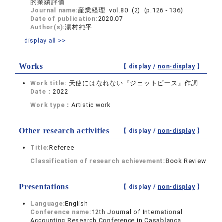
的業績評価
Journal name:
産業経理 vol.80 (2) (p.126 - 136)
Date of publication:
2020.07
Author(s):
濵村純平
display all >>
Works
【 display /
non-display
】
Work title:
天使にはなれない『ジェットピース』作詞
Date：
2022
Work type：
Artistic work
Other research activities
【 display /
non-display
】
Title:
Referee
Classification of research achievement:
Book Review
Presentations
【 display /
non-display
】
Language:
English
Conference name:
12th Journal of International
Accounting Research Conference in Casablanca