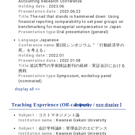
Accounting Research Conference
Holding date：
2023.06
Presentation date：
2023.06.22
Title:
The nail that stands is hammered down: Using
financial reporting comparability to set peer groups on
benchmarking for managerial compensation in Japan.
Presentation type:
Oral presentation (general)
Language:
Japanese
Conference name:
第2回シンポジウム『「行動経済学の
死」を考える』
Holding date：
2022.01
Presentation date：
2022.01.08
Title:
追試専門の学術雑誌創刊の経緯：実証会計における
挑戦
Presentation type:
Symposium, workshop panel
(nominated)
display all >>
Teaching Experience (Off-campus)
【 display /
non-display
】
Subject：
コストマネジメント論
Institution name：
Kwansei Gakuin University
Subject：
会計学特論B：管理会計のエビデンス
Institution name：
Kwansei Gakuin University