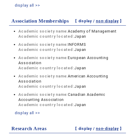
display all >>
Association Memberships
【 display /
non-display
】
Academic society name:
Academy of Management
Academic country located:
Japan
Academic society name:
INFORMS
Academic country located:
Japan
Academic society name:
European Accounting
Association
Academic country located:
Japan
Academic society name:
American Accounting
Association
Academic country located:
Japan
Academic society name:
Canadian Academic
Accounting Association
Academic country located:
Japan
display all >>
Research Areas
【 display /
non-display
】