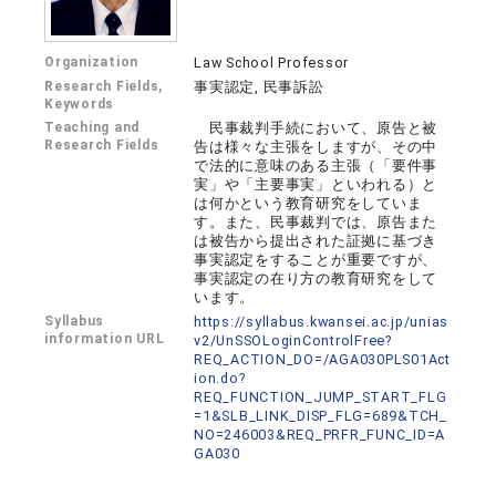
Organization
Law School Professor
Research Fields,
事実認定, 民事訴訟
Keywords
Teaching and
民事裁判手続において、原告と被
Research Fields
告は様々な主張をしますが、その中
で法的に意味のある主張（「要件事
実」や「主要事実」といわれる）と
は何かという教育研究をしていま
す。また、民事裁判では、原告また
は被告から提出された証拠に基づき
事実認定をすることが重要ですが、
事実認定の在り方の教育研究をして
います。
Syllabus
https://syllabus.kwansei.ac.jp/unias
information URL
v2/UnSSOLoginControlFree?
REQ_ACTION_DO=/AGA030PLS01Act
ion.do?
REQ_FUNCTION_JUMP_START_FLG
=1&SLB_LINK_DISP_FLG=689&TCH_
NO=246003&REQ_PRFR_FUNC_ID=A
GA030