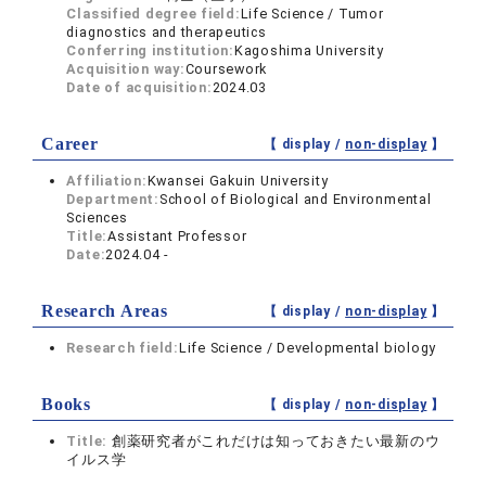
Classified degree field:
Life Science / Tumor
diagnostics and therapeutics
Conferring institution:
Kagoshima University
Acquisition way:
Coursework
Date of acquisition:
2024.03
Career
【 display /
non-display
】
Affiliation:
Kwansei Gakuin University
Department:
School of Biological and Environmental
Sciences
Title:
Assistant Professor
Date:
2024.04 -
Research Areas
【 display /
non-display
】
Research field:
Life Science / Developmental biology
Books
【 display /
non-display
】
Title:
創薬研究者がこれだけは知っておきたい最新のウ
イルス学