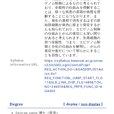
ゲノム制御によるものと考えられて
おり、全能性の仕組みを理解するこ
とは、様々な疾患の原因や病態を理
解することにもつながります。ま
た、発生の過程で消失するはずの原
始胚細胞が体内に留まり発症するが
んも知られており、エピゲノム制御
の仕組みとがんの発症にも深い関り
があると考えられます。生殖細胞の
持つ全能性、つまり、エピゲノム制
御と分化の仕組みを解明し、がんの
発症や進行について明らかにするこ
とを目指しています。
Syllabus
https://syllabus.kwansei.ac.jp/unias
information URL
v2/UnSSOLoginControlFree?
REQ_ACTION_DO=/AGA030PLS01Act
ion.do?
REQ_FUNCTION_JUMP_START_FLG
=1&SLB_LINK_DISP_FLG=689&TCH_
NO=246018&REQ_PRFR_FUNC_ID=A
GA030
Degree
【 display /
non-display
】
Degree name:
博士（医学）