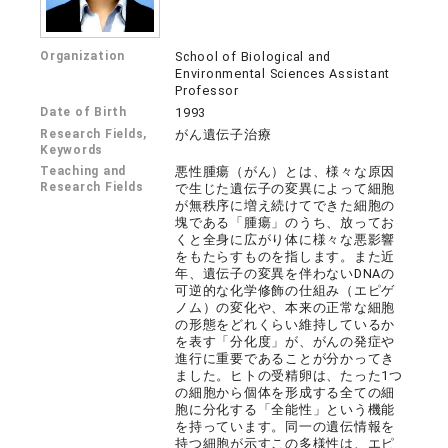
Organization
School of Biological and
Environmental Sciences Assistant
Professor
Date of Birth
1993
Research Fields,
がん遺伝子治療
Keywords
Teaching and
悪性腫瘍（がん）とは、様々な原因
Research Fields
で生じた遺伝子の変異によって細胞
が無秩序に増え続けてできた細胞の
塊である「腫瘍」のうち、放ってお
くと全身に広がり体に様々な悪影響
をもたらすものを指します。また近
年、遺伝子の変異を伴わないDNAの
可逆的な化学修飾の仕組み（エピゲ
ノム）の変化や、本来の正常な細胞
の形態をどれくらい維持しているか
を表す「分化度」が、がんの発症や
進行に重要であることが分かってき
ました。ヒトの受精卵は、たった1つ
の細胞から個体を形成する全ての細
胞に分化する「全能性」という機能
を持っています。同一の遺伝情報を
持つ細胞が示すこの多様性は、エピ