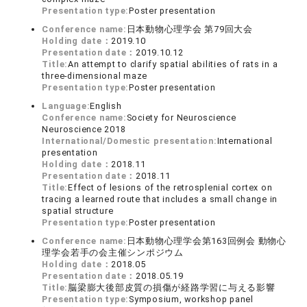
Presentation type:
Poster presentation
Conference name:
日本動物心理学会 第79回大会
Holding date：
2019.10
Presentation date：
2019.10.12
Title:
An attempt to clarify spatial abilities of rats in a
three-dimensional maze
Presentation type:
Poster presentation
Language:
English
Conference name:
Society for Neuroscience
Neuroscience 2018
International/Domestic presentation:
International
presentation
Holding date：
2018.11
Presentation date：
2018.11
Title:
Effect of lesions of the retrosplenial cortex on
tracing a learned route that includes a small change in
spatial structure
Presentation type:
Poster presentation
Conference name:
日本動物心理学会第163回例会 動物心
理学会若手の会主催シンポジウム
Holding date：
2018.05
Presentation date：
2018.05.19
Title:
脳梁膨大後部皮質の損傷が経路学習に与える影響
Presentation type:
Symposium, workshop panel