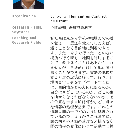
Organization
School of Humanities Contract
Assistant
Research Fields,
空間認知, 認知神経科学
Keywords
Teaching and
私たちは家から学校や職場までの道
Research Fields
を覚え、一度道を覚えてしまえば、
迷うことなく目的地に到着できま
す。また、今まで行ったことのない
場所へ行く時も、地図を利用するこ
とで、多少迷うことはあるかもしれ
ませんが、最終的には目的地に辿り
着くことができます。実際の地図や
覚えた道の記憶に従って、行きたい
場所まで自身をナビゲートするに
は、目的地がどの方向にあるのか、
自分は今どこにいるのか、どこの角
を曲がらなければならないのか，そ
の位置を示す目印は何かなど，様々
な情報の処理が必要です。これらの
情報は脳の中でどのように処理され
ているのでしょうか？これまでに、
頭の向きや移動の速度など様々な空
間の情報の変化に応じて活動する神