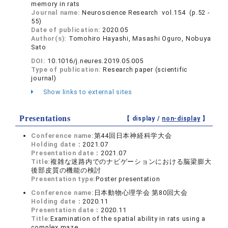
memory in rats
Journal name:
Neuroscience Research vol.154 (p.52 -
55)
Date of publication:
2020.05
Author(s):
Tomohiro Hayashi, Masashi Oguro, Nobuya
Sato
DOI:
10.1016/j.neures.2019.05.005
Type of publication:
Research paper (scientific
journal)
Show links to external sites
Presentations
【 display /
non-display
】
Conference name:
第44回日本神経科学大会
Holding date：
2021.07
Presentation date：
2021.07
Title:
複雑な迷路内でのナビゲーションにおける脳梁膨大
後部皮質の機能の検討
Presentation type:
Poster presentation
Conference name:
日本動物心理学会 第80回大会
Holding date：
2020.11
Presentation date：
2020.11
Title:
Examination of the spatial ability in rats using a
complex maze