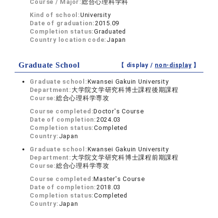
Course / Major:
総合心理科学科
Kind of school:
University
Date of graduation:
2015.09
Completion status:
Graduated
Country location code:
Japan
Graduate School
【 display /
non-display
】
Graduate school:
Kwansei Gakuin University
Department:
大学院文学研究科博士課程後期課程
Course:
総合心理科学専攻
Course completed:
Doctor's Course
Date of completion:
2024.03
Completion status:
Completed
Country:
Japan
Graduate school:
Kwansei Gakuin University
Department:
大学院文学研究科博士課程前期課程
Course:
総合心理科学専攻
Course completed:
Master's Course
Date of completion:
2018.03
Completion status:
Completed
Country:
Japan