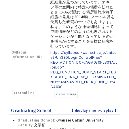
経細胞が見つかっています。オキー
フ等の空間内で特定の場所を訪れた
ときにのみ活動する場所細胞や格子
細胞の発見は2014年にノーベル賞を
受賞した研究の一つでもあります。
私は、このような神経細胞によって
空間情報がどのように処理されナビ
ゲーションが可能となっているのか
を明らかにすることを目標に研究を
行っています。
Syllabus
https://syllabus.kwansei.ac.jp/unias
information URL
v2/UnSSOLoginControlFree?
REQ_ACTION_DO=/AGA030PLS01Act
ion.do?
REQ_FUNCTION_JUMP_START_FLG
=1&SLB_LINK_DISP_FLG=689&TCH_
NO=246094&REQ_PRFR_FUNC_ID=A
GA030
External link
Graduating School
【 display /
non-display
】
Graduating School:
Kwansei Gakuin University
Faculty:
文学部