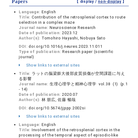
Papers
【 display /
non-display
】
Language:
English
Title:
Contribution of the retrosplenial cortex to route
selection in a complex maze
Journal name:
Neuroscience Research
Date of publication:
2023.12
Author(s):
Tomohiro Hayashi, Nobuya Sato
DOI:
doi.org/10.1016/j.neures.2023.11.011
Type of publication:
Research paper (scientific
journal)
Show links to external sites
Title:
ラットの脳梁膨大後部皮質損傷が空間課題に与え
る影響
Journal name:
生理心理学と精神心理学 vol.38 (1) (p.1
- 14)
Date of publication:
2020.07
Author(s):
林 朋広, 佐藤 暢哉
DOI:
doi.org/10.5674/jjppp.2002si
Show links to external sites
Language:
English
Title:
Involvement of the retrosplenial cortex in the
processing of the temporal aspect of episodic-like