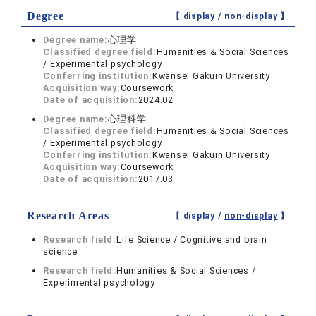
Degree
【 display /
non-display
】
Degree name:
心理学
Classified degree field:
Humanities & Social Sciences
/ Experimental psychology
Conferring institution:
Kwansei Gakuin University
Acquisition way:
Coursework
Date of acquisition:
2024.02
Degree name:
心理科学
Classified degree field:
Humanities & Social Sciences
/ Experimental psychology
Conferring institution:
Kwansei Gakuin University
Acquisition way:
Coursework
Date of acquisition:
2017.03
Research Areas
【 display /
non-display
】
Research field:
Life Science / Cognitive and brain
science
Research field:
Humanities & Social Sciences /
Experimental psychology