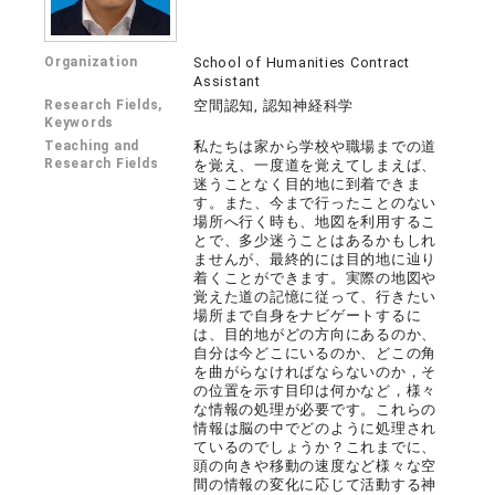
Organization
School of Humanities Contract
Assistant
Research Fields,
空間認知, 認知神経科学
Keywords
Teaching and
私たちは家から学校や職場までの道
Research Fields
を覚え、一度道を覚えてしまえば、
迷うことなく目的地に到着できま
す。また、今まで行ったことのない
場所へ行く時も、地図を利用するこ
とで、多少迷うことはあるかもしれ
ませんが、最終的には目的地に辿り
着くことができます。実際の地図や
覚えた道の記憶に従って、行きたい
場所まで自身をナビゲートするに
は、目的地がどの方向にあるのか、
自分は今どこにいるのか、どこの角
を曲がらなければならないのか，そ
の位置を示す目印は何かなど，様々
な情報の処理が必要です。これらの
情報は脳の中でどのように処理され
ているのでしょうか？これまでに、
頭の向きや移動の速度など様々な空
間の情報の変化に応じて活動する神