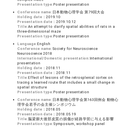
Presentation type:
Poster presentation
Conference name:
日本動物心理学会 第79回大会
Holding date：
2019.10
Presentation date：
2019.10.12
Title:
An attempt to clarify spatial abilities of rats in a
three-dimensional maze
Presentation type:
Poster presentation
Language:
English
Conference name:
Society for Neuroscience
Neuroscience 2018
International/Domestic presentation:
International
presentation
Holding date：
2018.11
Presentation date：
2018.11
Title:
Effect of lesions of the retrosplenial cortex on
tracing a learned route that includes a small change in
spatial structure
Presentation type:
Poster presentation
Conference name:
日本動物心理学会第163回例会 動物心
理学会若手の会主催シンポジウム
Holding date：
2018.05
Presentation date：
2018.05.19
Title:
脳梁膨大後部皮質の損傷が経路学習に与える影響
Presentation type:
Symposium, workshop panel