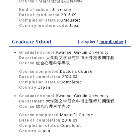
Course / Major:
総合心理科学科
Kind of school:
University
Date of graduation:
2015.09
Completion status:
Graduated
Country location code:
Japan
Graduate School
【 display /
non-display
】
Graduate school:
Kwansei Gakuin University
Department:
大学院文学研究科博士課程後期課程
Course:
総合心理科学専攻
Course completed:
Doctor's Course
Date of completion:
2024.03
Completion status:
Completed
Country:
Japan
Graduate school:
Kwansei Gakuin University
Department:
大学院文学研究科博士課程前期課程
Course:
総合心理科学専攻
Course completed:
Master's Course
Date of completion:
2018.03
Completion status:
Completed
Country:
Japan