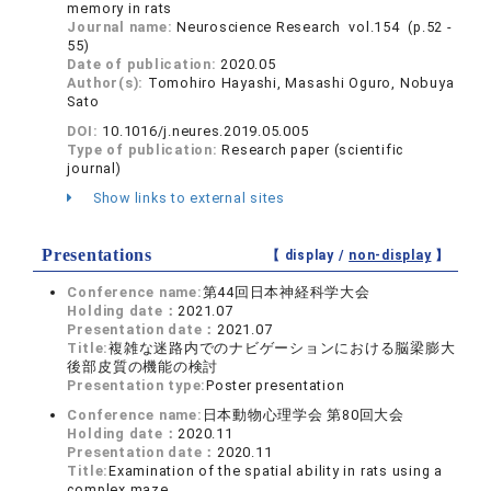
memory in rats
Journal name:
Neuroscience Research vol.154 (p.52 -
55)
Date of publication:
2020.05
Author(s):
Tomohiro Hayashi, Masashi Oguro, Nobuya
Sato
DOI:
10.1016/j.neures.2019.05.005
Type of publication:
Research paper (scientific
journal)
Show links to external sites
Presentations
【 display /
non-display
】
Conference name:
第44回日本神経科学大会
Holding date：
2021.07
Presentation date：
2021.07
Title:
複雑な迷路内でのナビゲーションにおける脳梁膨大
後部皮質の機能の検討
Presentation type:
Poster presentation
Conference name:
日本動物心理学会 第80回大会
Holding date：
2020.11
Presentation date：
2020.11
Title:
Examination of the spatial ability in rats using a
complex maze