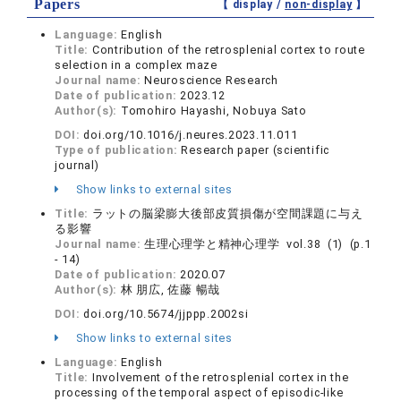
Papers
【 display /
non-display
】
Language:
English
Title:
Contribution of the retrosplenial cortex to route
selection in a complex maze
Journal name:
Neuroscience Research
Date of publication:
2023.12
Author(s):
Tomohiro Hayashi, Nobuya Sato
DOI:
doi.org/10.1016/j.neures.2023.11.011
Type of publication:
Research paper (scientific
journal)
Show links to external sites
Title:
ラットの脳梁膨大後部皮質損傷が空間課題に与え
る影響
Journal name:
生理心理学と精神心理学 vol.38 (1) (p.1
- 14)
Date of publication:
2020.07
Author(s):
林 朋広, 佐藤 暢哉
DOI:
doi.org/10.5674/jjppp.2002si
Show links to external sites
Language:
English
Title:
Involvement of the retrosplenial cortex in the
processing of the temporal aspect of episodic-like