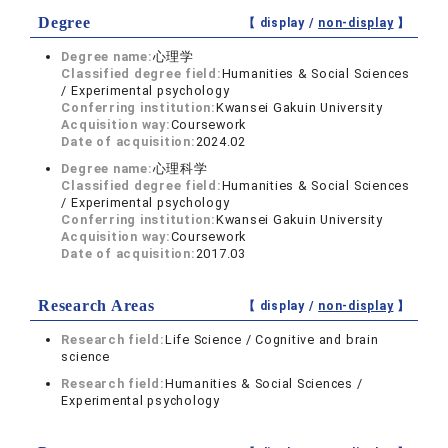
Degree
【 display /
non-display
】
Degree name:
心理学
Classified degree field:
Humanities & Social Sciences
/ Experimental psychology
Conferring institution:
Kwansei Gakuin University
Acquisition way:
Coursework
Date of acquisition:
2024.02
Degree name:
心理科学
Classified degree field:
Humanities & Social Sciences
/ Experimental psychology
Conferring institution:
Kwansei Gakuin University
Acquisition way:
Coursework
Date of acquisition:
2017.03
Research Areas
【 display /
non-display
】
Research field:
Life Science / Cognitive and brain
science
Research field:
Humanities & Social Sciences /
Experimental psychology