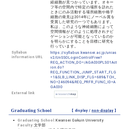
経細胞が見つかっています。オキー
フ等の空間内で特定の場所を訪れた
ときにのみ活動する場所細胞や格子
細胞の発見は2014年にノーベル賞を
受賞した研究の一つでもあります。
私は、このような神経細胞によって
空間情報がどのように処理されナビ
ゲーションが可能となっているのか
を明らかにすることを目標に研究を
行っています。
Syllabus
https://syllabus.kwansei.ac.jp/unias
information URL
v2/UnSSOLoginControlFree?
REQ_ACTION_DO=/AGA030PLS01Act
ion.do?
REQ_FUNCTION_JUMP_START_FLG
=1&SLB_LINK_DISP_FLG=689&TCH_
NO=246094&REQ_PRFR_FUNC_ID=A
GA030
External link
Graduating School
【 display /
non-display
】
Graduating School:
Kwansei Gakuin University
Faculty:
文学部