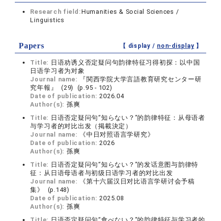
Research field:
Humanities & Social Sciences /
Linguistics
Papers
【 display /
non-display
】
Title:
日语劝诱义否定疑问句韵律特征习得初探：以中国
日语学习者为对象
Journal name:
『関西学院大学言語教育研究センター研
究年報』 (29) (p.95 - 102)
Date of publication:
2026.04
Author(s):
孫爽
Title:
日语否定疑问句“知らない？”的韵律特征：从母语者
与学习者的对比出发（掲載決定）
Journal name:
《中日对照语言学研究》
Date of publication:
2026
Author(s):
孫爽
Title:
日语否定疑问句“知らない？”的发话意图与韵律特
征：从日语母语者与初级日语学习者的对比出发
Journal name:
《第⼗六届汉日对比语言学研讨会予稿
集》 (p.148)
Date of publication:
2025.08
Author(s):
孫爽
Title:
日语否定疑问句“食べない？”的韵律特征与学习者的