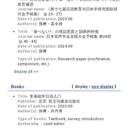
发音偏误
Journal name:
《第十七届日语教育与日本学研究国际研
讨会予稿集》 (p.25 - 27)
Date of publication:
2025.06
Author(s):
孫爽・孟令禕
Title:
「食べない?」の発話意図と韻律的特徴
Journal name:
日本音声学会全国大会予稿集 第38回
(p.40 - 45)
Date of publication:
2024.09
Author(s):
孫爽
Type of publication:
Research paper (conference,
symposium, etc.)
display all >>
Books
【 display /
non-display
】
Title:
零基础学日语入门
Publisher:
北京: 民主与建设出版社
Date of publication:
2023.09
Author(s):
孙爽・许丹青
Type of books:
Textbook, survey, introduction
Authorship：
Joint editor