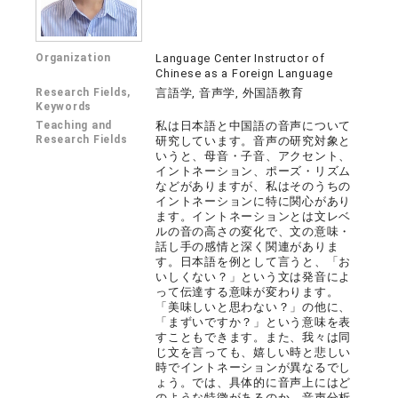
Organization
Language Center Instructor of
Chinese as a Foreign Language
Research Fields,
言語学, 音声学, 外国語教育
Keywords
Teaching and
私は日本語と中国語の音声について
Research Fields
研究しています。音声の研究対象と
いうと、母音・子音、アクセント、
イントネーション、ポーズ・リズム
などがありますが、私はそのうちの
イントネーションに特に関心があり
ます。イントネーションとは文レベ
ルの音の高さの変化で、文の意味・
話し手の感情と深く関連がありま
す。日本語を例として言うと、「お
いしくない？」という文は発音によ
って伝達する意味が変わります。
「美味しいと思わない？」の他に、
「まずいですか？」という意味を表
すこともできます。また、我々は同
じ文を言っても、嬉しい時と悲しい
時でイントネーションが異なるでし
ょう。では、具体的に音声上にはど
のような特徴があるのか、音声分析