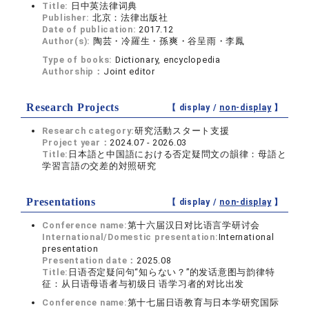
Title:
日中英法律词典
Publisher:
北京：法律出版社
Date of publication:
2017.12
Author(s):
陶芸・冷羅生・孫爽・谷呈雨・李鳳
Type of books:
Dictionary, encyclopedia
Authorship：
Joint editor
Research Projects
【 display /
non-display
】
Research category:
研究活動スタート支援
Project year：
2024.07 - 2026.03
Title:
日本語と中国語における否定疑問文の韻律：母語と
学習言語の交差的対照研究
Presentations
【 display /
non-display
】
Conference name:
第⼗六届汉日对比语言学研讨会
International/Domestic presentation:
International
presentation
Presentation date：
2025.08
Title:
日语否定疑问句“知らない？”的发话意图与韵律特
征：从日语母语者与初级日 语学习者的对比出发
Conference name:
第十七届日语教育与日本学研究国际