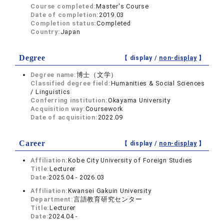
Course completed:
Master's Course
Date of completion:
2019.03
Completion status:
Completed
Country:
Japan
Degree
【 display /
non-display
】
Degree name:
博士（文学）
Classified degree field:
Humanities & Social Sciences
/ Linguistics
Conferring institution:
Okayama University
Acquisition way:
Coursework
Date of acquisition:
2022.09
Career
【 display /
non-display
】
Affiliation:
Kobe City University of Foreign Studies
Title:
Lecturer
Date:
2025.04 - 2026.03
Affiliation:
Kwansei Gakuin University
Department:
言語教育研究センター
Title:
Lecturer
Date:
2024.04 -