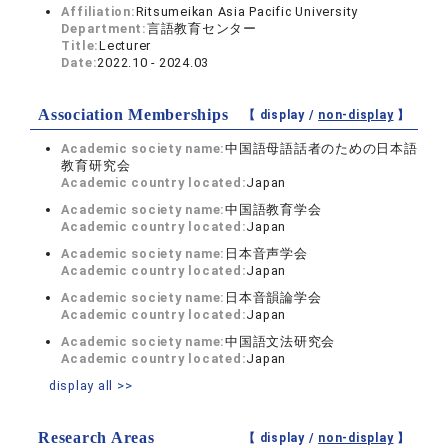
Affiliation:
Ritsumeikan Asia Pacific University
Department:
言語教育センター
Title:
Lecturer
Date:
2022.10 - 2024.03
Association Memberships
【 display /
non-display
】
Academic society name:
中国語母語話者のための日本語
教育研究会
Academic country located:
Japan
Academic society name:
中国語教育学会
Academic country located:
Japan
Academic society name:
日本音声学会
Academic country located:
Japan
Academic society name:
日本音韻論学会
Academic country located:
Japan
Academic society name:
中国語文法研究会
Academic country located:
Japan
display all >>
Research Areas
【 display /
non-display
】