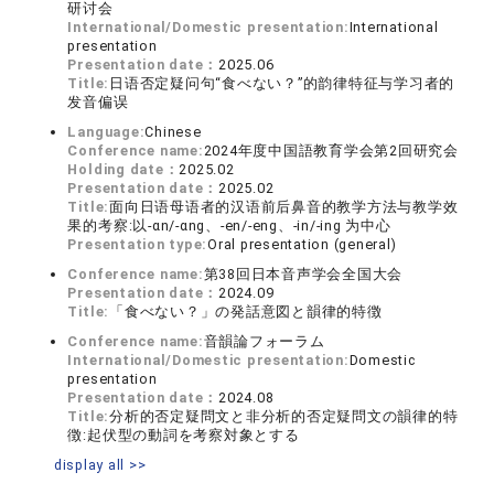
研讨会
International/Domestic presentation:
International
presentation
Presentation date：
2025.06
Title:
日语否定疑问句“食べない？”的韵律特征与学习者的
发音偏误
Language:
Chinese
Conference name:
2024年度中国語教育学会第2回研究会
Holding date：
2025.02
Presentation date：
2025.02
Title:
面向日语母语者的汉语前后鼻音的教学方法与教学效
果的考察:以-ɑn/-ɑng、-en/-eng、-in/-ing 为中心
Presentation type:
Oral presentation (general)
Conference name:
第38回日本音声学会全国大会
Presentation date：
2024.09
Title:
「食べない？」の発話意図と韻律的特徴
Conference name:
音韻論フォーラム
International/Domestic presentation:
Domestic
presentation
Presentation date：
2024.08
Title:
分析的否定疑問文と非分析的否定疑問文の韻律的特
徴:起伏型の動詞を考察対象とする
display all >>