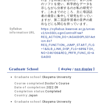
のソフトを使い、科学的なデータを
示しながら分析するのが私の研究で
す。これまでのところ、主に母語話
者の発音に集中して研究を行ってい
ますが、第二言語学習者の音声の産
出などにも関心を持っています。
Syllabus
https://syllabus.kwansei.ac.jp/unias
information URL
v2/UnSSOLoginControlFree?
REQ_ACTION_DO=/AGA030PLS01Act
ion.do?
REQ_FUNCTION_JUMP_START_FLG
=1&SLB_LINK_DISP_FLG=689&TCH_
NO=246106&REQ_PRFR_FUNC_ID=A
GA030
Graduate School
【 display /
non-display
】
Graduate school:
Okayama University
Course completed:
Doctor's Course
Date of completion:
2022.09
Completion status:
Completed
Country:
Japan
Graduate school:
Okayama University