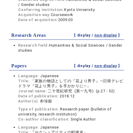
/ Gender studies
Conferring institution:
Kyoto University
Acquisition way:
Coursework
Date of acquisition:
2009.03
Research Areas
【 display /
non-display
】
Research field:
Humanities & Social Sciences / Gender
studies
Papers
【 display /
non-display
】
Language:
Japanese
Title:
「家族の物語としての『花より男子』―日韓テレビ
ドラマ『花より男子』を手がかりに―」
Journal name:
二十世紀研究 (第一九号) (p.27 - 52)
Date of publication:
2018.12
Author(s):
朴珍姫
Type of publication:
Research paper (bulletin of
university, research institution)
Co-author classification:
Single Author
Language:
Japanese
Title:
『セクシュアリティの戦後史』