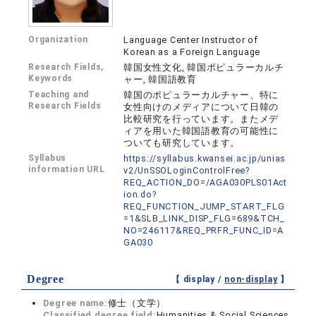
Organization
Language Center Instructor of
Korean as a Foreign Language
Research Fields,
韓国女性文化, 韓国ポピュラーカルチ
Keywords
ャー, 韓国語教育
Teaching and
韓国のポピュラーカルチャー、特に
Research Fields
女性向けのメディアについて日韓の
比較研究を行っています。またメデ
ィアを用いた韓国語教育の可能性に
ついても研究しています。
Syllabus
https://syllabus.kwansei.ac.jp/unias
information URL
v2/UnSSOLoginControlFree?
REQ_ACTION_DO=/AGA030PLS01Act
ion.do?
REQ_FUNCTION_JUMP_START_FLG
=1&SLB_LINK_DISP_FLG=689&TCH_
NO=246117&REQ_PRFR_FUNC_ID=A
GA030
Degree
【 display /
non-display
】
Degree name:
修士（文学）
Classified degree field:
Humanities & Social Sciences