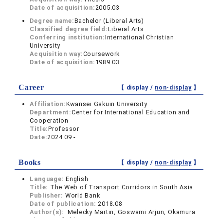
Date of acquisition:
2005.03
Degree name:
Bachelor (Liberal Arts)
Classified degree field:
Liberal Arts
Conferring institution:
International Christian
University
Acquisition way:
Coursework
Date of acquisition:
1989.03
Career
【 display /
non-display
】
Affiliation:
Kwansei Gakuin University
Department:
Center for International Education and
Cooperation
Title:
Professor
Date:
2024.09 -
Books
【 display /
non-display
】
Language:
English
Title:
The Web of Transport Corridors in South Asia
Publisher:
World Bank
Date of publication:
2018.08
Author(s):
Melecky Martin, Goswami Arjun, Okamura