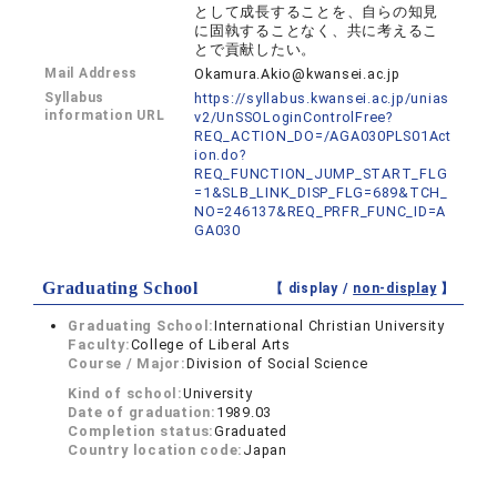
として成長することを、自らの知見
に固執することなく、共に考えるこ
とで貢献したい。
Mail Address
Okamura.Akio@kwansei.ac.jp
Syllabus
https://syllabus.kwansei.ac.jp/unias
information URL
v2/UnSSOLoginControlFree?
REQ_ACTION_DO=/AGA030PLS01Act
ion.do?
REQ_FUNCTION_JUMP_START_FLG
=1&SLB_LINK_DISP_FLG=689&TCH_
NO=246137&REQ_PRFR_FUNC_ID=A
GA030
Graduating School
【 display /
non-display
】
Graduating School:
International Christian University
Faculty:
College of Liberal Arts
Course / Major:
Division of Social Science
Kind of school:
University
Date of graduation:
1989.03
Completion status:
Graduated
Country location code:
Japan