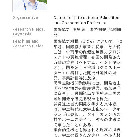
Organization
Center for International Education
and Cooperation Professor
Research Fields,
国際協力, 開発途上国の開発, 地域開
Keywords
発
Teaching and
国際協力機構（JICA）において、20
Research Fields
年超、国際協力事業に従事。その範
囲は、中南米の保健医療協力プロジ
ェクトの実施管理、各国の開発協力
方針の策定（ベトナム、インドネシ
ア）、国を超える地域（クロスボー
ダー）に着目した開発可能性の研
究、事業評価等に及ぶ。
民間金融機関勤務時には、開発途上
国を含む海外の資産運営、売却処理
に従事し、民間視点で開発途上国の
経済開発を考える視座を得た。
開発途上国の開発を考える原体験
は、学生時代に大学主催のワークキ
ャンプに参加し、タイ・カレン族の
村でホームステイし、教会の建設に
従事したことにある。
複合的危機とも称される現在の世界
で、学生の皆さんがグローバル人材