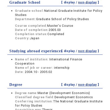
Graduate School
【 display /
non-display
】
Graduate school:
National Graduate Institute for Policy
Studies
Department:
Graduate School of Policy Studies
Course completed:
Master's Course
Date of completion:
2005.03
Completion status:
Completed
Country:
Japan
Studying abroad experiences
【 display /
non-display
】
Name of institution:
International Finance
Cooperation
Name of job or career:
internship
Date:
2004.10 - 2005.02
Degree
【 display /
non-display
】
Degree name:
Master (Development Economics)
Classified degree field:
Development Economics
Conferring institution:
The National Graduate Institute
for Policy Studies
Acquisition way:
Thesis