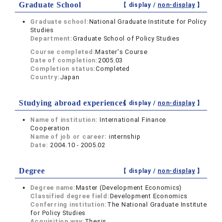
Graduate School
【 display /
non-display
】
Graduate school:
National Graduate Institute for Policy
Studies
Department:
Graduate School of Policy Studies
Course completed:
Master's Course
Date of completion:
2005.03
Completion status:
Completed
Country:
Japan
Studying abroad experiences
【 display /
non-display
】
Name of institution:
International Finance
Cooperation
Name of job or career:
internship
Date:
2004.10 - 2005.02
Degree
【 display /
non-display
】
Degree name:
Master (Development Economics)
Classified degree field:
Development Economics
Conferring institution:
The National Graduate Institute
for Policy Studies
Acquisition way:
Thesis