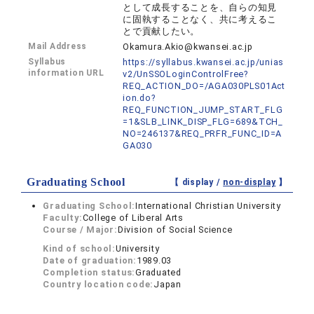
として成長することを、自らの知見
に固執することなく、共に考えるこ
とで貢献したい。
Mail Address
Okamura.Akio@kwansei.ac.jp
Syllabus
https://syllabus.kwansei.ac.jp/unias
information URL
v2/UnSSOLoginControlFree?
REQ_ACTION_DO=/AGA030PLS01Act
ion.do?
REQ_FUNCTION_JUMP_START_FLG
=1&SLB_LINK_DISP_FLG=689&TCH_
NO=246137&REQ_PRFR_FUNC_ID=A
GA030
Graduating School
【 display /
non-display
】
Graduating School:
International Christian University
Faculty:
College of Liberal Arts
Course / Major:
Division of Social Science
Kind of school:
University
Date of graduation:
1989.03
Completion status:
Graduated
Country location code:
Japan