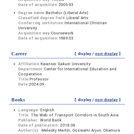
Date of acquisition:
2005.03
Degree name:
Bachelor (Liberal Arts)
Classified degree field:
Liberal Arts
Conferring institution:
International Christian
University
Acquisition way:
Coursework
Date of acquisition:
1989.03
Career
【 display /
non-display
】
Affiliation:
Kwansei Gakuin University
Department:
Center for International Education and
Cooperation
Title:
Professor
Date:
2024.09 -
Books
【 display /
non-display
】
Language:
English
Title:
The Web of Transport Corridors in South Asia
Publisher:
World Bank
Date of publication:
2018.08
Author(s):
Melecky Martin, Goswami Arjun, Okamura