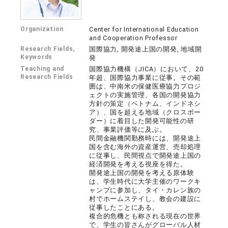
Organization
Center for International Education
and Cooperation Professor
Research Fields,
国際協力, 開発途上国の開発, 地域開
Keywords
発
Teaching and
国際協力機構（JICA）において、20
Research Fields
年超、国際協力事業に従事。その範
囲は、中南米の保健医療協力プロジ
ェクトの実施管理、各国の開発協力
方針の策定（ベトナム、インドネシ
ア）、国を超える地域（クロスボー
ダー）に着目した開発可能性の研
究、事業評価等に及ぶ。
民間金融機関勤務時には、開発途上
国を含む海外の資産運営、売却処理
に従事し、民間視点で開発途上国の
経済開発を考える視座を得た。
開発途上国の開発を考える原体験
は、学生時代に大学主催のワークキ
ャンプに参加し、タイ・カレン族の
村でホームステイし、教会の建設に
従事したことにある。
複合的危機とも称される現在の世界
で、学生の皆さんがグローバル人材