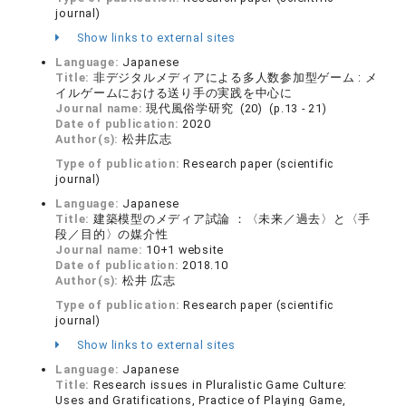
journal)
Show links to external sites
Language:
Japanese
Title:
非デジタルメディアによる多人数参加型ゲーム : メ
イルゲームにおける送り手の実践を中心に
Journal name:
現代風俗学研究 (20) (p.13 - 21)
Date of publication:
2020
Author(s):
松井広志
Type of publication:
Research paper (scientific
journal)
Language:
Japanese
Title:
建築模型のメディア試論 ：〈未来／過去〉と〈手
段／目的〉の媒介性
Journal name:
10+1 website
Date of publication:
2018.10
Author(s):
松井 広志
Type of publication:
Research paper (scientific
journal)
Show links to external sites
Language:
Japanese
Title:
Research issues in Pluralistic Game Culture:
Uses and Gratifications, Practice of Playing Game,