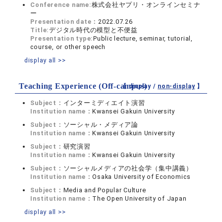
Conference name:
株式会社ヤプリ・オンラインセミナ
ー
Presentation date：
2022.07.26
Title:
デジタル時代の模型と不便益
Presentation type:
Public lecture, seminar, tutorial,
course, or other speech
display all >>
Teaching Experience (Off-campus)
【 display /
non-display
】
Subject：
インターミディエイト演習
Institution name：
Kwansei Gakuin University
Subject：
ソーシャル・メディア論
Institution name：
Kwansei Gakuin University
Subject：
研究演習
Institution name：
Kwansei Gakuin University
Subject：
ソーシャルメディアの社会学（集中講義）
Institution name：
Osaka University of Economics
Subject：
Media and Popular Culture
Institution name：
The Open University of Japan
display all >>