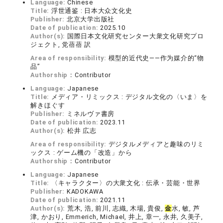
Language:
Chinese
Title:
浮世通鉴 : 日本大众文化史
Publisher:
北京大学出版社
Date of publication:
2025.10
Author(s):
国際日本文化研究センター大衆文化研究プロ
ジェクト, 党蓓蓓 訳
Area of responsibility:
模型的近代史——作为媒介的“物
品”
Authorship：
Contributor
Language:
Japanese
Title:
メディア・リミックス : デジタル文化の〈いま〉を
解きほぐす
Publisher:
ミネルヴァ書房
Date of publication:
2023.11
Author(s):
松井 広志
Area of responsibility:
デジタルメディアと趣味のリミ
ックス : ゲーム機の「改造」から
Authorship：
Contributor
Language:
Japanese
Title:
〈キャラクター〉の大衆文化 : 伝承・芸能・世界
Publisher:
KADOKAWA
Date of publication:
2021.11
Author(s):
荒木, 浩, 前川, 志織, 木場, 貴俊,
金
水, 敏, 芦
津, かおり, Emmerich, Michael, 井上, 章一, 永井, 久美子,