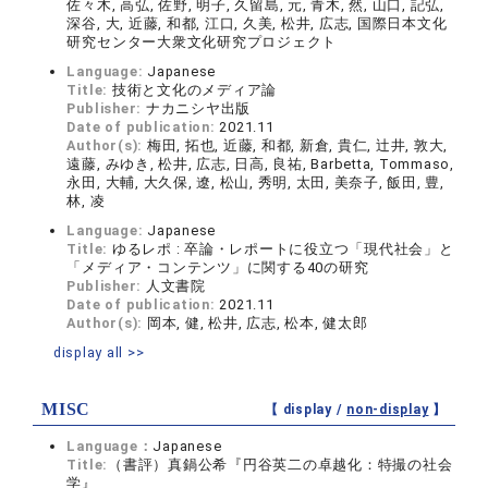
佐々木, 高弘, 佐野, 明子, 久留島, 元, 青木, 然, 山口, 記弘,
深谷, 大, 近藤, 和都, 江口, 久美, 松井, 広志, 国際日本文化
研究センター大衆文化研究プロジェクト
Language:
Japanese
Title:
技術と文化のメディア論
Publisher:
ナカニシヤ出版
Date of publication:
2021.11
Author(s):
梅田, 拓也, 近藤, 和都, 新倉, 貴仁, 辻井, 敦大,
遠藤, みゆき, 松井, 広志, 日高, 良祐, Barbetta, Tommaso,
永田, 大輔, 大久保, 遼, 松山, 秀明, 太田, 美奈子, 飯田, 豊,
林, 凌
Language:
Japanese
Title:
ゆるレポ : 卒論・レポートに役立つ「現代社会」と
「メディア・コンテンツ」に関する40の研究
Publisher:
人文書院
Date of publication:
2021.11
Author(s):
岡本, 健, 松井, 広志, 松本, 健太郎
display all >>
MISC
【 display /
non-display
】
Language：
Japanese
Title:
（書評）真鍋公希『円谷英二の卓越化：特撮の社会
学』