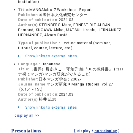
institution)
Title:
MANGAlabo 7 Workshop : Report
Publisher:
国際日本文化研究センター
Date of publication:
2021.03
Author(s):
STEINBERG Marc, ERNEST DIT ALBAN
Edmond, SUGAWA Akiko, MATSUI Hiroshi, HERNÁNDEZ
HERNÁNDEZ, Álvaro David
Type of publication：
Lecture material (seminar,
tutorial, course, lecture, etc.)
Show links to external sites
Language：
Japanese
Title:
（書評）堀あきこ・守如子:編『BLの教科書』 (コロ
ナ禍でマンガ/マンガ研究ができること)
Publisher:
日本マンガ学会 ; 2002-
Journal name:
マンガ研究 = Manga studies vol.27
(p.151 - 155)
Date of publication:
2021.03
Author(s):
松井 広志
Show links to external sites
display all >>
Presentations
【 display /
non-display
】