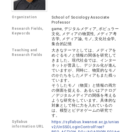
Organization
School of Sociology Associate
Professor
Research Fields,
game, デジタルメディア, ポピュラー
Keywords
文化, メディアの物質性, メディア考
古学, メディア論, モノ, 文化社会学,
集合的記憶
Teaching and
大きなテーマとしては、メディアを
Research Fields
めぐるモノと情報の関係を研究して
きました。現代社会では、インター
ネットが普及し、デジタル化が進ん
でいますが、同時に、物質的なモノ
のかたちをしたメディアもまた残っ
ています。
そうしたモノ（物質）と情報の両方
の側面を捉える、あるいはアナログ
／デジタルメディアの関係を考える
ような研究をしています。具体的な
対象として特に力を入れているの
は、模型とビデオゲームの研究で
す。
Syllabus
https://syllabus.kwansei.ac.jp/unias
information URL
v2/UnSSOLoginControlFree?
REQ_ACTION_DO=/AGA030PLS01Act