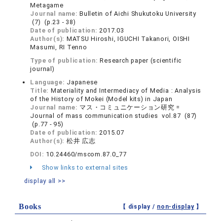
Metagame
Journal name:
Bulletin of Aichi Shukutoku University
(7) (p.23 - 38)
Date of publication:
2017.03
Author(s):
MATSU Hiroshi, IGUCHI Takanori, OISHI
Masumi, RI Tenno
Type of publication:
Research paper (scientific
journal)
Language:
Japanese
Title:
Materiality and Intermediacy of Media : Analysis
of the History of Mokei (Model kits) in Japan
Journal name:
マス・コミュニケーション研究 =
Journal of mass communication studies vol.87 (87)
(p.77 - 95)
Date of publication:
2015.07
Author(s):
松井 広志
DOI:
10.24460/mscom.87.0_77
Show links to external sites
display all >>
Books
【 display /
non-display
】