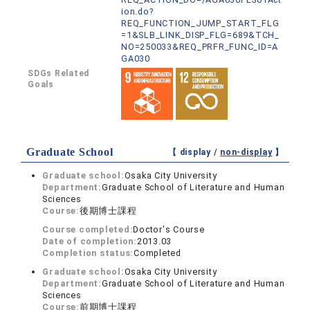
ion.do?
REQ_FUNCTION_JUMP_START_FLG
=1&SLB_LINK_DISP_FLG=689&TCH_
NO=250033&REQ_PRFR_FUNC_ID=A
GA030
SDGs Related
Goals
Graduate School
【 display /
non-display
】
Graduate school:
Osaka City University
Department:
Graduate School of Literature and Human
Sciences
Course:
後期博士課程
Course completed:
Doctor's Course
Date of completion:
2013.03
Completion status:
Completed
Graduate school:
Osaka City University
Department:
Graduate School of Literature and Human
Sciences
Course:
前期博士課程