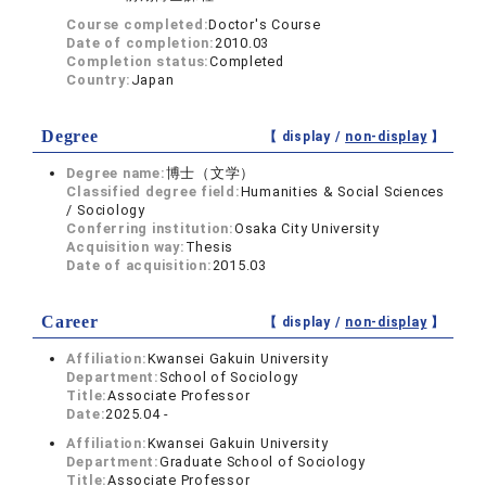
Course completed:
Doctor's Course
Date of completion:
2010.03
Completion status:
Completed
Country:
Japan
Degree
【 display /
non-display
】
Degree name:
博士（文学）
Classified degree field:
Humanities & Social Sciences
/ Sociology
Conferring institution:
Osaka City University
Acquisition way:
Thesis
Date of acquisition:
2015.03
Career
【 display /
non-display
】
Affiliation:
Kwansei Gakuin University
Department:
School of Sociology
Title:
Associate Professor
Date:
2025.04 -
Affiliation:
Kwansei Gakuin University
Department:
Graduate School of Sociology
Title:
Associate Professor