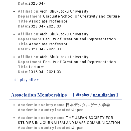
Date:
2025.04 -
Affiliation:
Aichi Shukutoku University
Department:
Graduate School of Creativity and Culture
Title:
Associate Professor
Date:
2023.04 - 2025.03
Affiliation:
Aichi Shukutoku University
Department:
Faculty of Creation and Representation
Title:
Associate Professor
Date:
2021.04 - 2025.03
Affiliation:
Aichi Shukutoku University
Department:
Faculty of Creation and Representation
Title:
Lecturer
Date:
2016.04 - 2021.03
display all >>
Association Memberships
【 display /
non-display
】
Academic society name:
日本デジタルゲーム学会
Academic country located:
Japan
Academic society name:
THE JAPAN SOCIETY FOR
STUDIES IN JOURNALISM AND MASS COMMUNICATION
Academic country located:
Japan