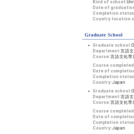
Kind of school:
Uni
Date of graduatio
Completion status
Country location 
Graduate School
Graduate school:
O
Department:
言語文
Course:
言語文化専
Course completed
Date of completio
Completion status
Country:
Japan
Graduate school:
O
Department:
言語文
Course:
言語文化専
Course completed
Date of completio
Completion status
Country:
Japan