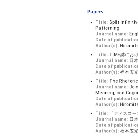
Papers
Title:
Split Infinit
Patterning
Journal name:
Eng
Date of publicatio
Author(s):
Hiromit
Title:
TIME誌に
Journal name:
日本
Date of publicatio
Author(s):
福本広
Title:
The Rhetoric
Journal name:
Joi
Meaning, and Cognit
Date of publicatio
Author(s):
Hiromit
Title:
「ディスコー
Journal name:
日本
Date of publicatio
Author(s):
福本広