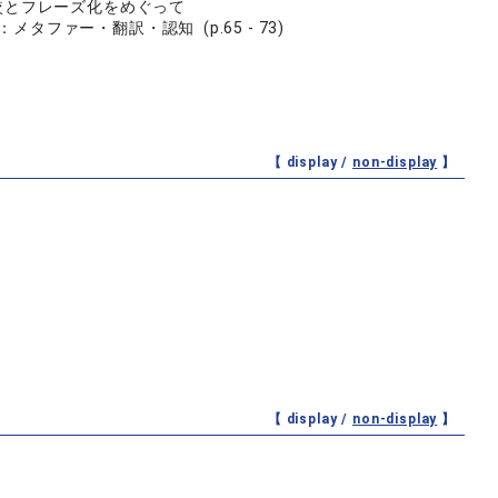
の文体比較とフレーズ化をめぐって
ファー・翻訳・認知 (p.65 - 73)
【 display /
non-display
】
【 display /
non-display
】