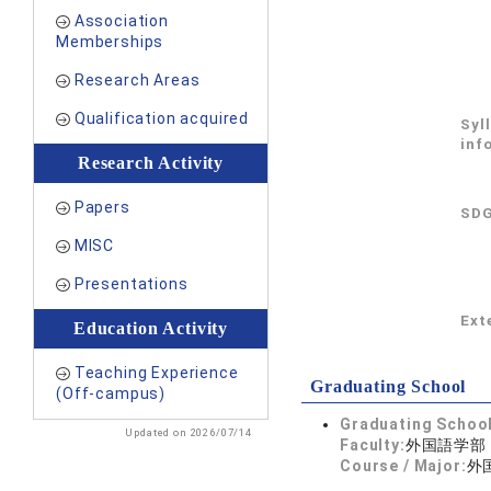
Association
Memberships
Research Areas
Qualification acquired
Syl
inf
Research Activity
Papers
SDG
MISC
Presentations
Exte
Education Activity
Teaching Experience
Graduating School
(Off-campus)
Graduating School
Updated on 2026/07/14
Faculty:
外国語学部
Course / Major:
外