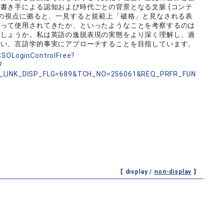
書き手による認知および時代ごとの背景となる文脈 (コンテ
この視点に拠ると、一見すると規範上「破格」と見なされる表
持って使用されてきたか、といったようなことを考察するのは
でしょうか。私は英語の逸脱表現の実態をより深く理解し、過
行い、言語学的事実にアプローチすることを目指しています。
nSSOLoginControlFree?
?
_LINK_DISP_FLG=689&TCH_NO=256061&REQ_PRFR_FUN
【 display /
non-display
】