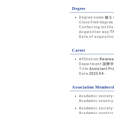
Degree
Degree name:
修士 
Classified degree 
Conferring institu
Acquisition way:
T
Date of acquisitio
Career
Affiliation:
Kwansei
Department:
国際学
Title:
Assistant Pr
Date:
2025.04 -
Association Members
Academic society
Academic country 
Academic society
Academic country 