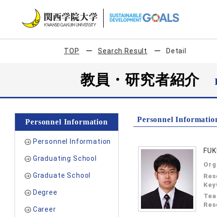
TOP
Search Result
Detail
教員・研究者紹介
Personnel Informatio
Personnel Information
Personnel Information
FUK
Graduating School
Org
Graduate School
Res
Key
Degree
Tea
Res
Career