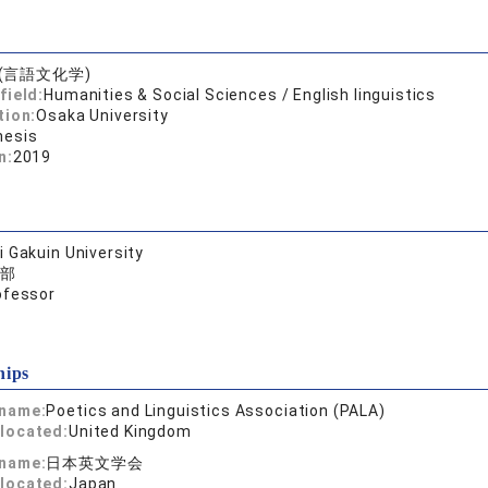
(言語文化学)
field:
Humanities & Social Sciences / English linguistics
tion:
Osaka University
hesis
n:
2019
 Gakuin University
部
ofessor
hips
 name:
Poetics and Linguistics Association (PALA)
located:
United Kingdom
 name:
日本英文学会
located:
Japan