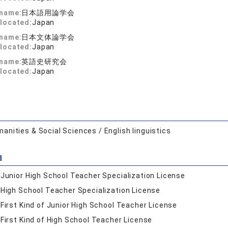
 name:
日本語用論学会
located:
Japan
 name:
日本文体論学会
located:
Japan
 name:
英語史研究会
located:
Japan
anities & Social Sciences / English linguistics
d
:
Junior High School Teacher Specialization License
:
High School Teacher Specialization License
:
First Kind of Junior High School Teacher License
:
First Kind of High School Teacher License