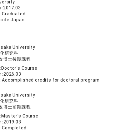
versity
n:
2017.03
:
Graduated
code:
Japan
saka University
化研究科
攻博士後期課程
:
Doctor's Course
n:
2026.03
:
Accomplished credits for doctoral program
saka University
化研究科
攻博士前期課程
:
Master's Course
n:
2019.03
:
Completed