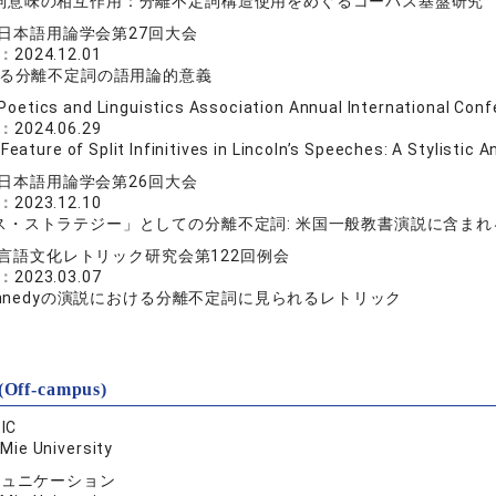
詞意味の相互作用：分離不定詞構造使用をめぐるコーパス基盤研究
日本語用論学会第27回大会
e：
2024.12.01
ける分離不定詞の語用論的意義
Poetics and Linguistics Association Annual International Co
e：
2024.06.29
Feature of Split Infinitives in Lincoln’s Speeches: A Stylistic A
日本語用論学会第26回大会
e：
2023.12.10
ス・ストラテジー」としての分離不定詞: 米国一般教書演説に含ま
言語文化レトリック研究会第122回例会
e：
2023.03.07
Kennedyの演説における分離不定詞に見られるレトリック
(Off-campus)
IC
：
Mie University
ミュニケーション