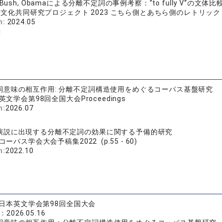
 G.W. Bush, Obamaによる分離不定詞の事例考察：“to fully V”
文化共同研究プロジェクト 2023 こちら側とあちら側のレトリック：メタ
n:
2024.05
光
詞意味の相互作用: 分離不定詞構造使用をめぐるコーパス基盤研究
英文学会第98回全国大会Proceedings
n:
2026.07
演説に出現する分離不定詞の効果に関する予備的研究
ーパス学会大会予稿集2022 (p.55 - 60)
n:
2022.10
日本英文学会第98回全国大会
e：
2026.05.16