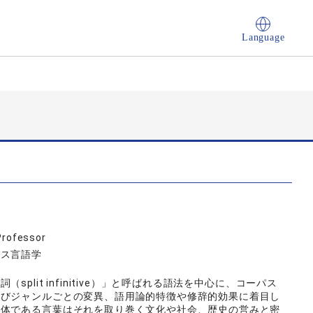
Language
Professor
パス言語学
lit infinitive）」と呼ばれる語法を中心に、コーパス
よびジャンルごとの変異、語用論的特徴や修辞的効果に着目し
媒体である言葉はそれを取り巻く文化や社会、歴史の営みと密