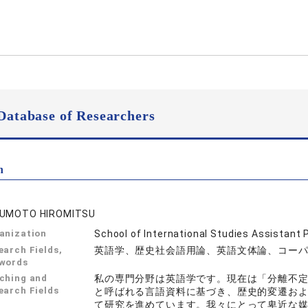
Database of Researchers
n
UMOTO HIROMITSU
anization
School of International Studies Assistant 
earch Fields,
英語学、歴史社会語用論、英語文体論、コー
words
ching and
私の専門分野は英語学です。現在は「分離不定詞（sp
earch Fields
と呼ばれる言語資料に基づき、歴史的変遷お
て研究を進めています。我々にとって卑近な