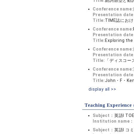
Title:
副詞類型と動
Conference name:
Presentation dat
Title:
TIME誌にお
Conference name:
Presentation dat
Title:
Exploring the 
Conference name:
Presentation dat
Title:
「ディスコー
Conference name:
Presentation dat
Title:
John・F・
display all >>
Teaching Experience 
Subject：
英語Ⅰ TOE
Institution name
Subject：
英語Ⅰ コ