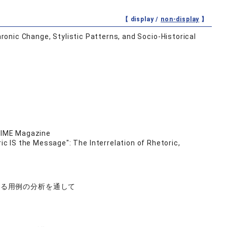
【 display /
non-display
】
hronic Change, Stylistic Patterns, and Socio-Historical
 TIME Magazine
c IS the Message": The Interrelation of Rhetoric,
れる用例の分析を通して