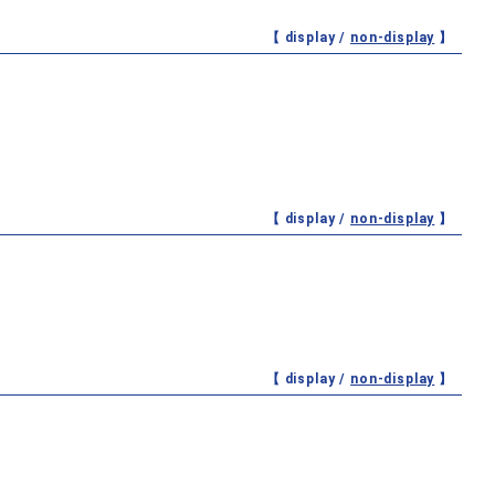
【 display /
non-display
】
【 display /
non-display
】
【 display /
non-display
】