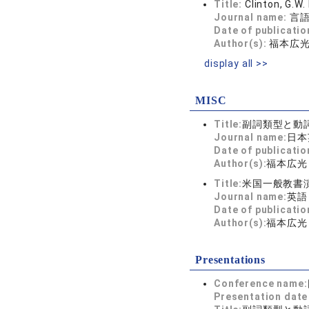
Title:
Clinton,
Journal name:
言語
Date of publicatio
Author(s):
福本広
display all >>
MISC
Title:
副詞類型と動
Journal name:
日本
Date of publicatio
Author(s):
福本広光
Title:
米国一般教書
Journal name:
英語コ
Date of publicatio
Author(s):
福本広光
Presentations
Conference name:
Presentation dat