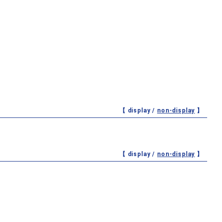
【 display /
non-display
】
【 display /
non-display
】