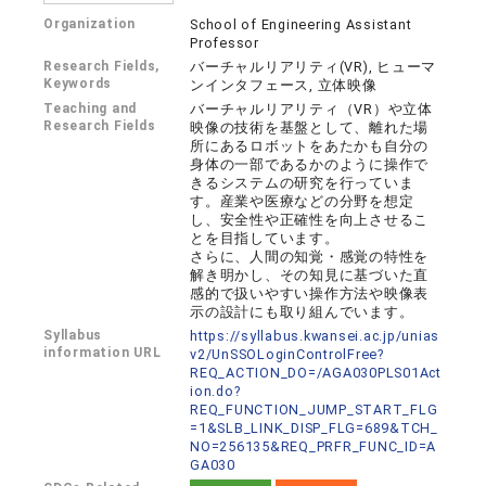
Organization
School of Engineering Assistant
Professor
Research Fields,
バーチャルリアリティ(VR), ヒューマ
Keywords
ンインタフェース, 立体映像
Teaching and
バーチャルリアリティ（VR）や立体
Research Fields
映像の技術を基盤として、離れた場
所にあるロボットをあたかも自分の
身体の一部であるかのように操作で
きるシステムの研究を行っていま
す。産業や医療などの分野を想定
し、安全性や正確性を向上させるこ
とを目指しています。
さらに、人間の知覚・感覚の特性を
解き明かし、その知見に基づいた直
感的で扱いやすい操作方法や映像表
示の設計にも取り組んでいます。
Syllabus
https://syllabus.kwansei.ac.jp/unias
information URL
v2/UnSSOLoginControlFree?
REQ_ACTION_DO=/AGA030PLS01Act
ion.do?
REQ_FUNCTION_JUMP_START_FLG
=1&SLB_LINK_DISP_FLG=689&TCH_
NO=256135&REQ_PRFR_FUNC_ID=A
GA030