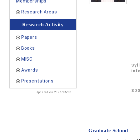
Memberships
Research Areas
Research Activity
Papers
Books
MISC
Syl
Awards
inf
Presentations
SDG
Updated on 2026/05/31
Graduate School