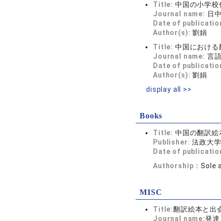
Title:
中国の小学校
Journal name:
日中
Date of publicatio
Author(s):
劉娟
Title:
中国における
Journal name:
言語生
Date of publicatio
Author(s):
劉娟
display all >>
Books
Title:
中国の翻訳絵
Publisher:
法政大
Date of publicatio
Authorship：
Sole 
MISC
Title:
翻訳絵本と出
Journal name:
発達