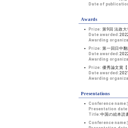
Date of publicatio
Awards
Prize:
第9回 法政
Date awarded:
202
Awarding organiz
Prize:
第一回日中翻
Date awarded:
202
Awarding organiz
Prize:
優秀論文賞【
Date awarded:
202
Awarding organiz
Presentations
Conference name:
Presentation dat
Title:
中国の絵本読
Conference name: