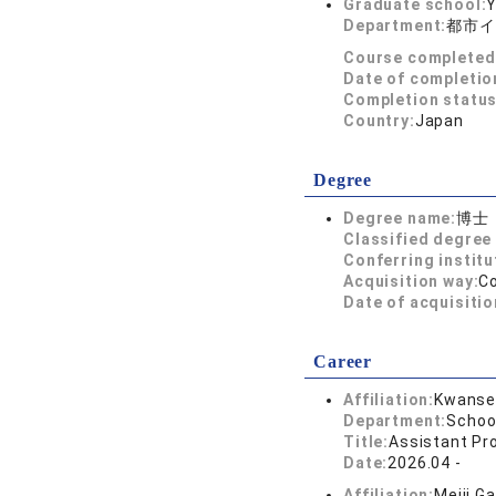
Graduate school:
Y
Department:
都市イ
Course completed
Date of completio
Completion status
Country:
Japan
Degree
Degree name:
博士
Classified degree 
Conferring institu
Acquisition way:
C
Date of acquisitio
Career
Affiliation:
Kwansei
Department:
School
Title:
Assistant Pr
Date:
2026.04 -
Affiliation:
Meiji G