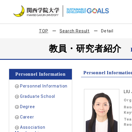
TOP
Search Result
Detail
教員・研究者紹介
Personnel Informatio
Personnel Information
Personnel Information
LIU
Graduate School
Org
Degree
Res
Key
Career
Tea
Res
Association