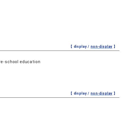
【 display /
non-display
】
re-school education
【 display /
non-display
】