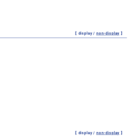
【 display /
non-display
】
【 display /
non-display
】