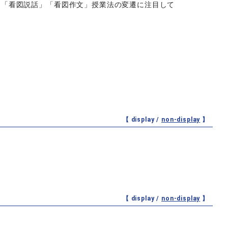
―「看図説話」「看図作文」授業法の変遷に注目して
に
【 display /
non-display
】
【 display /
non-display
】