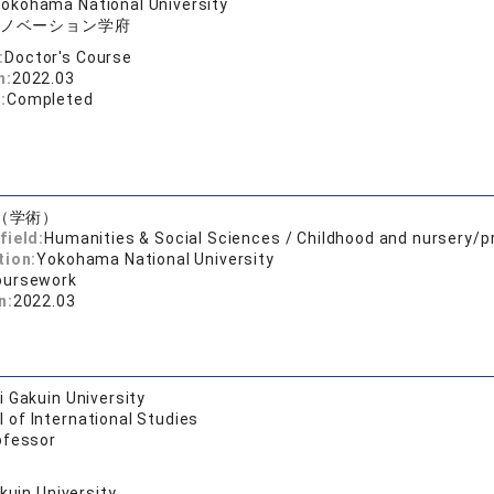
okohama National University
ノベーション学府
:
Doctor's Course
n:
2022.03
:
Completed
（学術）
field:
Humanities & Social Sciences / Childhood and nursery/p
tion:
Yokohama National University
oursework
n:
2022.03
 Gakuin University
 of International Studies
ofessor
akuin University