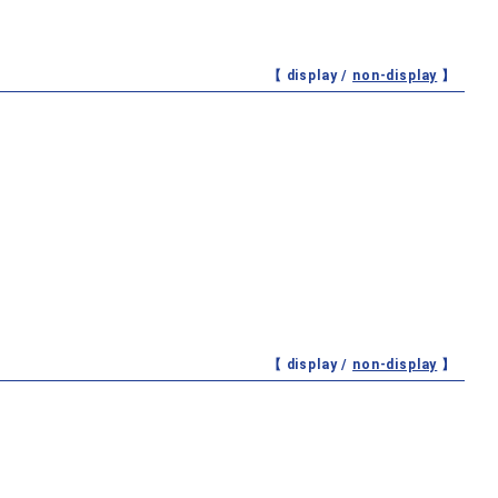
【 display /
non-display
】
【 display /
non-display
】