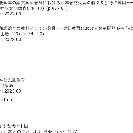
低学年の語文学科教育における絵本教材受容の特徴及びその原因―
翻訳文化教育研究 (7) (p.68 - 81)
n:
2022.03
翻訳絵本の教材としての発展――師範教育における教材開発を中心
活 (39) (p.74 - 90)
n:
2022.03
本と児童教育
学出版局
n:
2023.09
author
会う現代の中国
：絵本とのあたらしい出会いかた (177)