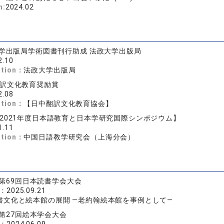
n:
2024.02
大学出版局学術図書刊行助成 法政大学出版局
2.10
ation：
法政大学出版局
訳文化教育奨励賞
2.08
ation：
【日中翻訳文化教育協会】
2021年度日本語教育と日本学研究国際シンポジウム】
1.11
ation：
中国日語教学研究会（上海分会）
第69回日本読書学会大会
e：
2025.09.21
書文化と絵本館の展開 ―老約翰絵本館を事例として―
第27回絵本学会大会