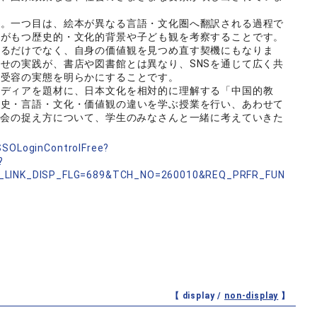
す。一つ目は、絵本が異なる言語・文化圏へ翻訳される過程で
域がもつ歴史的・文化的背景や子ども観を考察することです。
めるだけでなく、自身の価値観を見つめ直す契機にもなりま
せの実践が、書店や図書館とは異なり、SNSを通じて広く共
化受容の実態を明らかにすることです。
メディアを題材に、日本文化を相対的に理解する「中国的教
歴史・言語・文化・価値観の違いを学ぶ授業を行い、あわせて
社会の捉え方について、学生のみなさんと一緒に考えていきた
nSSOLoginControlFree?
?
_LINK_DISP_FLG=689&TCH_NO=260010&REQ_PRFR_FUN
【 display /
non-display
】