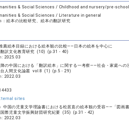
anities & Social Sciences / Childhood and nursery/pre-schoo
anities & Social Sciences / Literature in general
ds：
絵本の比較研究、絵本の翻訳研究
推薦絵本目録における絵本観の比較――日本の絵本を中心に
翻訳文化教育研究 (10) (p.31 - 40)
n:
2025.03
末以降の中国における「翻訳絵本」に関する一考察――社会・家庭への
人間文化論叢 vol.8 (1) (p.5 - 29)
n:
2022.03
14433
ternal sites
）中国の児童文学理論書における松居直の絵本観の受容――「図画
国際児童文学振興財団研究紀要 (35) (p.31 - 42)
n:
2022.03