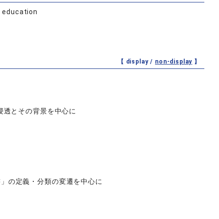
l education
【 display /
non-display
】
浸透とその背景を中心に
書」の定義・分類の変遷を中心に