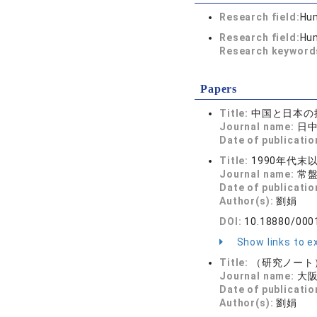
Research field:
Hum
Research field:
Hum
Research keywor
Papers
Title:
中国と日本の
Journal name:
日中
Date of publicatio
Title:
1990年代
Journal name:
常盤台
Date of publicatio
Author(s):
劉娟
DOI:
10.18880/000
Show links to ex
Title:
（研究ノート
Journal name:
大阪
Date of publicatio
Author(s):
劉娟