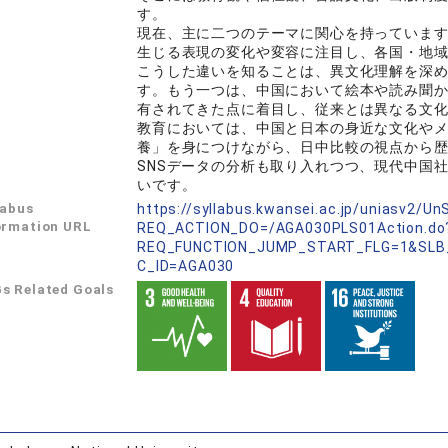
す。
現在、主に二つのテーマに関心を持っていま
生じる表現の変化や変容に注目し、各国・地
こうした違いを知ることは、異文化理解を深
す。もう一つは、中国において絵本や読み聞か
有されてきた点に着目し、従来とは異なる文
教育においては、中国と日本の身近な文化や
養」を身につけながら、日中比較の視点から
SNSデータの分析も取り入れつつ、現代中国
いです。
labus
https://syllabus.kwansei.ac.jp/uniasv2/U
ormation URL
REQ_ACTION_DO=/AGA030PLS01Action.do
REQ_FUNCTION_JUMP_START_FLG=1&SLB
C_ID=AGA030
s Related Goals