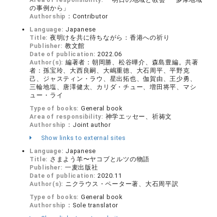
の事例から」
Authorship：
Contributor
Language:
Japanese
Title:
夜明けを共に待ちながら：香港への祈り
Publisher:
教文館
Date of publication:
2022.06
Author(s):
編著者：朝岡勝、松谷曄介、森島豊編。共著
者：孫宝玲、大西良嗣、大嶋重徳、大石周平、平野克
己、ジャスティン・ラウ、星出拓也、伽賀由、王少勇、
三輪地塩、唐澤健太、カリダ・チュー、増田将平、マシ
ュー・ライ
Type of books:
General book
Area of responsibility:
神学エッセー、祈祷文
Authorship：
Joint author
Show links to external sites
Language:
Japanese
Title:
さまよう羊〜ヤコブとルツの物語
Publisher:
一麦出版社
Date of publication:
2020.11
Author(s):
ニクラウス・ペーター著、大石周平訳
Type of books:
General book
Authorship：
Sole translator