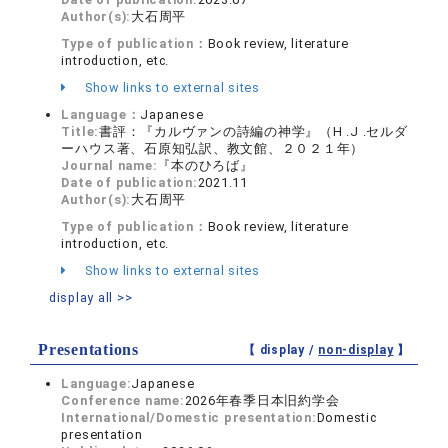
Author(s):
大石周平
Type of publication：
Book review, literature
introduction, etc.
Show links to external sites
Language：
Japanese
Title:
書評：『カルヴァンの詩編の神学』（H .J .セルダ
ーハウス著、石原知弘訳、教文館、２０２１年）
Journal name:
『本のひろば』
Date of publication:
2021.11
Author(s):
大石周平
Type of publication：
Book review, literature
introduction, etc.
Show links to external sites
display all >>
Presentations
【 display /
non-display
】
Language:
Japanese
Conference name:
2026年春季日本旧約学会
International/Domestic presentation:
Domestic
presentation