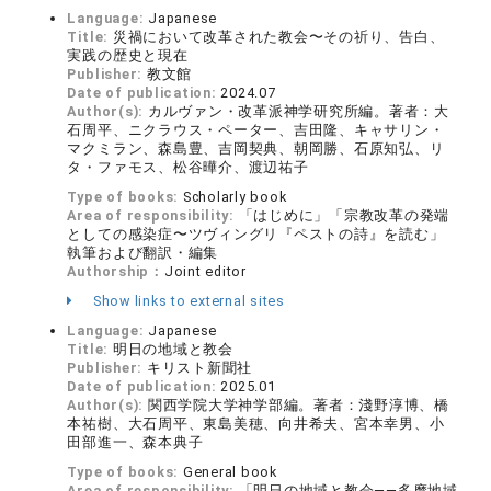
Language:
Japanese
Title:
災禍において改革された教会〜その祈り、告白、
実践の歴史と現在
Publisher:
教文館
Date of publication:
2024.07
Author(s):
カルヴァン・改革派神学研究所編。著者：大
石周平、ニクラウス・ペーター、吉田隆、キャサリン・
マクミラン、森島豊、吉岡契典、朝岡勝、石原知弘、リ
タ・ファモス、松谷曄介、渡辺祐子
Type of books:
Scholarly book
Area of responsibility:
「はじめに」「宗教改革の発端
としての感染症〜ツヴィングリ『ペストの詩』を読む」
執筆および翻訳・編集
Authorship：
Joint editor
Show links to external sites
Language:
Japanese
Title:
明日の地域と教会
Publisher:
キリスト新聞社
Date of publication:
2025.01
Author(s):
関西学院大学神学部編。著者：淺野淳博、橋
本祐樹、大石周平、東島美穂、向井希夫、宮本幸男、小
田部進一、森本典子
Type of books:
General book
Area of responsibility:
「明日の地域と教会――多摩地域