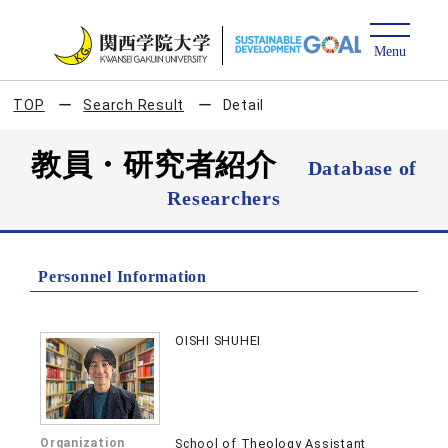
TOP
Search Result
Detail
教員・研究者紹介
Database of
Researchers
Personnel Information
OISHI SHUHEI
Organization
School of Theology Assistant