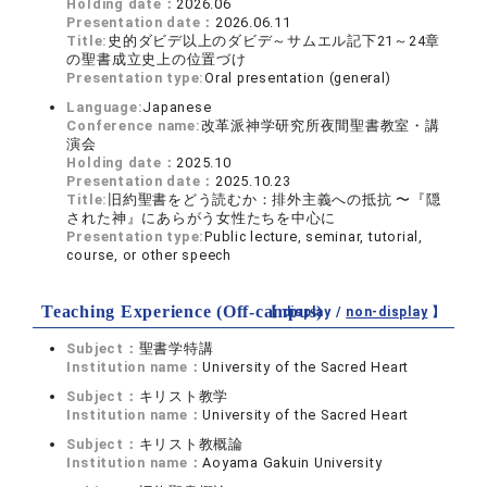
Holding date：
2026.06
Presentation date：
2026.06.11
Title:
史的ダビデ以上のダビデ～サムエル記下21～24章
の聖書成立史上の位置づけ
Presentation type:
Oral presentation (general)
Language:
Japanese
Conference name:
改革派神学研究所夜間聖書教室・講
演会
Holding date：
2025.10
Presentation date：
2025.10.23
Title:
旧約聖書をどう読むか：排外主義への抵抗 〜『隠
された神』にあらがう女性たちを中心に
Presentation type:
Public lecture, seminar, tutorial,
course, or other speech
Teaching Experience (Off-campus)
【 display /
non-display
】
Subject：
聖書学特講
Institution name：
University of the Sacred Heart
Subject：
キリスト教学
Institution name：
University of the Sacred Heart
Subject：
キリスト教概論
Institution name：
Aoyama Gakuin University