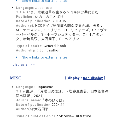
Show links to external sites
Language:
Japanese
Title:
いま、宗教改革を生きる〜耳を傾け共に歩む
Publisher:
いのちのことば社
Date of publication:
2019.05
Author(s):
NCCドイツ語圏教会関係委員会編。著者：
M・ケースマン、U・リリエ、H・リヒャーズ、Ch・ヴェ
ーバーベルク、S・ホーフシュテッター、C・オスタレ
ク、岩崎眞弓、大石周平、E・ヘアリン
Type of books:
General book
Authorship：
Joint author
Show links to external sites
display all >>
MISC
【 display /
non-display
】
Language：
Japanese
Title:
書評：『月曜日の復活』（塩谷直也著、日本基督教
団出版局、2024）
Journal name:
『本のひろば』
Date of publication:
2024.11
Author(s):
大石周平
Type of publication：
Book review, literature