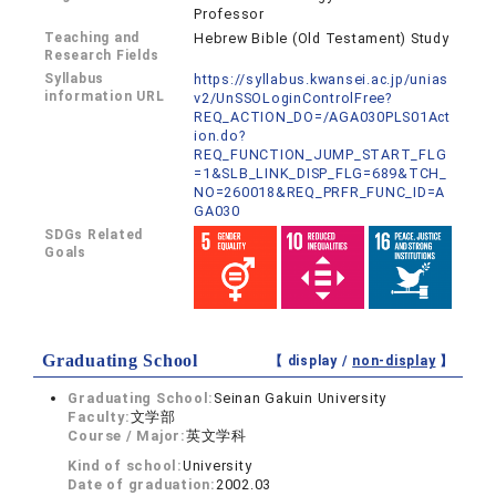
Professor
Teaching and
Hebrew Bible (Old Testament) Study
Research Fields
Syllabus
https://syllabus.kwansei.ac.jp/unias
information URL
v2/UnSSOLoginControlFree?
REQ_ACTION_DO=/AGA030PLS01Act
ion.do?
REQ_FUNCTION_JUMP_START_FLG
=1&SLB_LINK_DISP_FLG=689&TCH_
NO=260018&REQ_PRFR_FUNC_ID=A
GA030
SDGs Related
Goals
Graduating School
【 display /
non-display
】
Graduating School:
Seinan Gakuin University
Faculty:
文学部
Course / Major:
英文学科
Kind of school:
University
Date of graduation:
2002.03