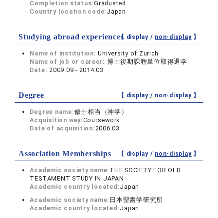
Completion status:
Graduated
Country location code:
Japan
Studying abroad experiences
【 display /
non-display
】
Name of institution:
University of Zurich
Name of job or career:
博士後期課程単位取得退学
Date:
2009.09 - 2014.03
Degree
【 display /
non-display
】
Degree name:
修士相当（神学）
Acquisition way:
Coursework
Date of acquisition:
2006.03
Association Memberships
【 display /
non-display
】
Academic society name:
THE SOCIETY FOR OLD
TESTAMENT STUDY IN JAPAN
Academic country located:
Japan
Academic society name:
日本聖書学研究所
Academic country located:
Japan