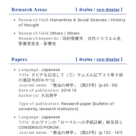
Research Areas
【 display /
non-display
】
Research field:
Humanities & Social Sciences / History
of thought
Research field:
Others / Others
Research keywords：
旧約聖書学、古代イスラエル史、
聖書受容史・影響史
Papers
【 display /
non-display
】
Language:
Japanese
Title:
ダビデを記念して（三）サムエル記下２３章５節
の連語句בְּרִית עוֹלָם
Journal name:
『教会の神学』 (第25号) (p.65 - 92)
Date of publication:
2018.10
Author(s):
大石周平
Type of publication:
Research paper (bulletin of
university, research institution)
Language:
Japanese
Title:
カルヴァンの『ローマ人への手紙註解』献呈辞と
CONSENSUS PIORUM」
Journal name:
『教会の神学』 (第25号) (p.122 - 147)