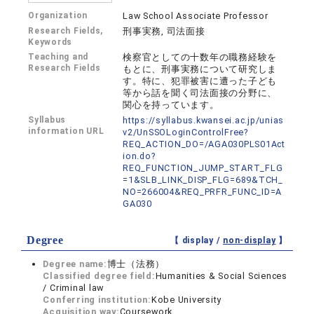
Organization
Law School Associate Professor
Research Fields,
刑事実務, 司法面接
Keywords
Teaching and
検察官としての十数年の職務経験を
Research Fields
もとに、刑事実務について研究しま
す。特に、犯罪被害に遭った子ども
等から話を聞く司法面接の分野に、
関心を持っています。
Syllabus
https://syllabus.kwansei.ac.jp/unias
information URL
v2/UnSSOLoginControlFree?
REQ_ACTION_DO=/AGA030PLS01Act
ion.do?
REQ_FUNCTION_JUMP_START_FLG
=1&SLB_LINK_DISP_FLG=689&TCH_
NO=266004&REQ_PRFR_FUNC_ID=A
GA030
Degree
【 display /
non-display
】
Degree name:
博士（法務）
Classified degree field:
Humanities & Social Sciences
/ Criminal law
Conferring institution:
Kobe University
Acquisition way:
Coursework