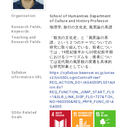
Organization
School of Humanities Department
of Culture and History Professor
Research Fields,
地理学, 旅行の文化史, 風景論の系譜
Keywords
Teaching and
「観光の文化史」と「風景論の系
Research Fields
譜」という２つのテーマについての
研究に取り組んでいる。前者につい
ては，19世紀後半から20世紀前半期
におけるツーリズムを，後者につい
ては近代期の風景観の変遷を具体的
な研究対象としている．
Syllabus
https://syllabus.kwansei.ac.jp/unias
information URL
v2/UnSSOLoginControlFree?
REQ_ACTION_DO=/AGA030PLS01Act
ion.do?
REQ_FUNCTION_JUMP_START_FLG
=1&SLB_LINK_DISP_FLG=727&TCH_
NO=960350&REQ_PRFR_FUNC_ID=A
GA030
SDGs Related
Goals