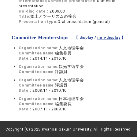
International/Domestic presentation:
Domestic
presentation
Holding date：
2009.03
Title:
郷土とツーリズムの接合
Presentation type:
Oral presentation (general)
Committee Memberships
【 display /
non-display
】
Organization name:
人文地理学会
Committee name:
編集委員
Date：
2014.11 - 2016.10
Organization name:
観光学術学会
Committee name:
評議員
Organization name:
人文地理学会
Committee name:
評議員
Date：
2008.11 - 2010.10
Organization name:
日本地理学会
Committee name:
編集委員
Date：
2007.11 - 2009.10
Copyright (C) 2025 Kwansei Gakuin University, All Rights Reserved.