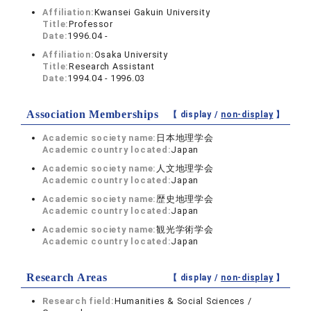
Affiliation:
Kwansei Gakuin University
Title:
Professor
Date:
1996.04 -
Affiliation:
Osaka University
Title:
Research Assistant
Date:
1994.04 - 1996.03
Association Memberships
【 display /
non-display
】
Academic society name:
日本地理学会
Academic country located:
Japan
Academic society name:
人文地理学会
Academic country located:
Japan
Academic society name:
歴史地理学会
Academic country located:
Japan
Academic society name:
観光学術学会
Academic country located:
Japan
Research Areas
【 display /
non-display
】
Research field:
Humanities & Social Sciences /