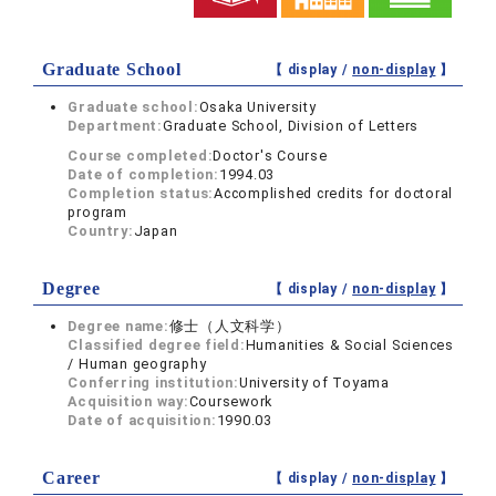
Graduate School
【 display /
non-display
】
Graduate school:
Osaka University
Department:
Graduate School, Division of Letters
Course completed:
Doctor's Course
Date of completion:
1994.03
Completion status:
Accomplished credits for doctoral
program
Country:
Japan
Degree
【 display /
non-display
】
Degree name:
修士（人文科学）
Classified degree field:
Humanities & Social Sciences
/ Human geography
Conferring institution:
University of Toyama
Acquisition way:
Coursework
Date of acquisition:
1990.03
Career
【 display /
non-display
】