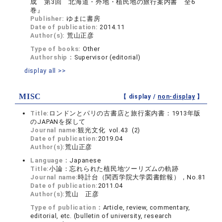
成 第3回 北海道・外地・植民地の旅行案内書 全6
巻』
Publisher:
ゆまに書房
Date of publication:
2014.11
Author(s):
荒山正彦
Type of books:
Other
Authorship：
Supervisor (editorial)
display all >>
MISC
【 display /
non-display
】
Title:
ロンドンとパリの古書店と旅行案内書：1913年版
のJAPANを探して
Journal name:
観光文化 vol.43 (2)
Date of publication:
2019.04
Author(s):
荒山正彦
Language：
Japanese
Title:
小論：忘れられた植民地ツーリズムの軌跡
Journal name:
時計台（関西学院大学図書館報），No.81
Date of publication:
2011.04
Author(s):
荒山 正彦
Type of publication：
Article, review, commentary,
editorial, etc. (bulletin of university, research