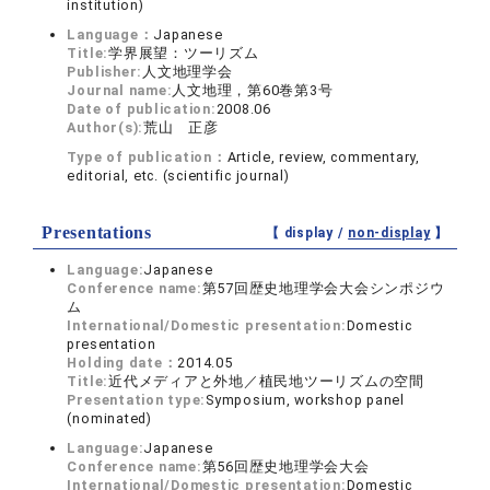
institution)
Language：
Japanese
Title:
学界展望：ツーリズム
Publisher:
人文地理学会
Journal name:
人文地理，第60巻第3号
Date of publication:
2008.06
Author(s):
荒山 正彦
Type of publication：
Article, review, commentary,
editorial, etc. (scientific journal)
Presentations
【 display /
non-display
】
Language:
Japanese
Conference name:
第57回歴史地理学会大会シンポジウ
ム
International/Domestic presentation:
Domestic
presentation
Holding date：
2014.05
Title:
近代メディアと外地／植民地ツーリズムの空間
Presentation type:
Symposium, workshop panel
(nominated)
Language:
Japanese
Conference name:
第56回歴史地理学会大会
International/Domestic presentation:
Domestic