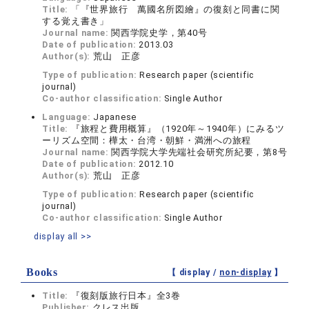
Title:
「『世界旅行 萬國名所図繪』の復刻と同書に関
する覚え書き」
Journal name:
関西学院史学，第40号
Date of publication:
2013.03
Author(s):
荒山 正彦
Type of publication:
Research paper (scientific
journal)
Co-author classification:
Single Author
Language:
Japanese
Title:
『旅程と費用概算』（1920年～1940年）にみるツ
ーリズム空間：樺太・台湾・朝鮮・満洲への旅程
Journal name:
関西学院大学先端社会研究所紀要，第8号
Date of publication:
2012.10
Author(s):
荒山 正彦
Type of publication:
Research paper (scientific
journal)
Co-author classification:
Single Author
display all >>
Books
【 display /
non-display
】
Title:
『復刻版旅行日本』全3巻
Publisher:
クレス出版