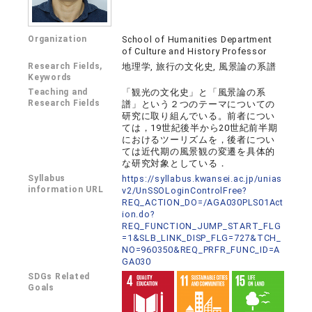
Organization
School of Humanities Department
of Culture and History Professor
Research Fields,
地理学, 旅行の文化史, 風景論の系譜
Keywords
Teaching and
「観光の文化史」と「風景論の系
Research Fields
譜」という２つのテーマについての
研究に取り組んでいる。前者につい
ては，19世紀後半から20世紀前半期
におけるツーリズムを，後者につい
ては近代期の風景観の変遷を具体的
な研究対象としている．
Syllabus
https://syllabus.kwansei.ac.jp/unias
information URL
v2/UnSSOLoginControlFree?
REQ_ACTION_DO=/AGA030PLS01Act
ion.do?
REQ_FUNCTION_JUMP_START_FLG
=1&SLB_LINK_DISP_FLG=727&TCH_
NO=960350&REQ_PRFR_FUNC_ID=A
GA030
SDGs Related
Goals