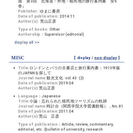
成 第3回 北海道・外地・植民地の旅行案内書 全6
巻』
Publisher:
ゆまに書房
Date of publication:
2014.11
Author(s):
荒山正彦
Type of books:
Other
Authorship：
Supervisor (editorial)
display all >>
MISC
【 display /
non-display
】
Title:
ロンドンとパリの古書店と旅行案内書：1913年版
のJAPANを探して
Journal name:
観光文化 vol.43 (2)
Date of publication:
2019.04
Author(s):
荒山正彦
Language：
Japanese
Title:
小論：忘れられた植民地ツーリズムの軌跡
Journal name:
時計台（関西学院大学図書館報），No.81
Date of publication:
2011.04
Author(s):
荒山 正彦
Type of publication：
Article, review, commentary,
editorial, etc. (bulletin of university, research