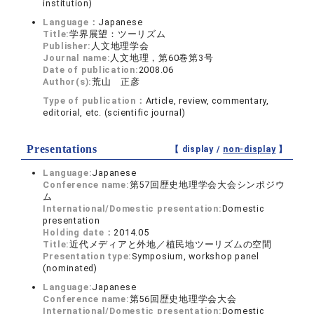
institution)
Language：
Japanese
Title:
学界展望：ツーリズム
Publisher:
人文地理学会
Journal name:
人文地理，第60巻第3号
Date of publication:
2008.06
Author(s):
荒山 正彦
Type of publication：
Article, review, commentary,
editorial, etc. (scientific journal)
Presentations
【 display /
non-display
】
Language:
Japanese
Conference name:
第57回歴史地理学会大会シンポジウ
ム
International/Domestic presentation:
Domestic
presentation
Holding date：
2014.05
Title:
近代メディアと外地／植民地ツーリズムの空間
Presentation type:
Symposium, workshop panel
(nominated)
Language:
Japanese
Conference name:
第56回歴史地理学会大会
International/Domestic presentation:
Domestic