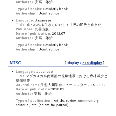
Author(s):
安高 雄治
Type of books:
Scholarly book
Authorship：
Joint author
Language:
Japanese
Title:
食べられる生きものたち：世界の民族と食文化
Publisher:
丸善出版
Date of publication:
2012.07
Author(s):
安高 雄治
Type of books:
Scholarly book
Authorship：
Joint author
MISC
【 display /
non-display
】
Language：
Japanese
Title:
マダガスカル南西部の乾燥地帯における森林減少と
焼畑耕作
Journal name:
生態人類学会ニュースレター，15: 21-22.
Date of publication:
2010.01
Author(s):
安髙 雄治
Type of publication：
Article, review, commentary,
editorial, etc. (scientific journal)