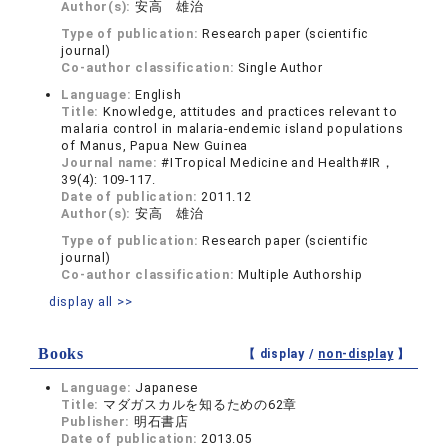
Author(s):
安高 雄治
Type of publication:
Research paper (scientific
journal)
Co-author classification:
Single Author
Language:
English
Title:
Knowledge, attitudes and practices relevant to
malaria control in malaria-endemic island populations
of Manus, Papua New Guinea
Journal name:
#ITropical Medicine and Health#IR，
39(4): 109-117.
Date of publication:
2011.12
Author(s):
安高 雄治
Type of publication:
Research paper (scientific
journal)
Co-author classification:
Multiple Authorship
display all >>
Books
【 display /
non-display
】
Language:
Japanese
Title:
マダガスカルを知るための62章
Publisher:
明石書店
Date of publication:
2013.05