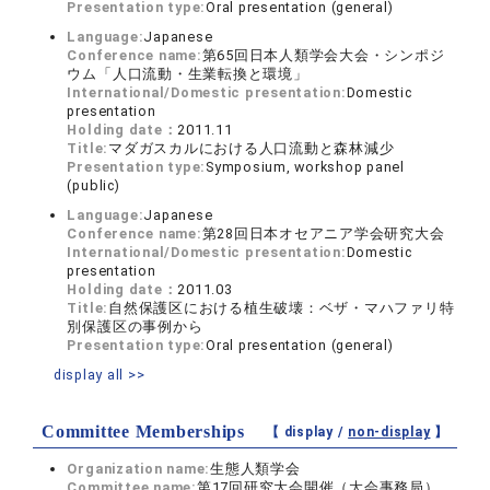
Presentation type:
Oral presentation (general)
Language:
Japanese
Conference name:
第65回日本人類学会大会・シンポジ
ウム「人口流動・生業転換と環境」
International/Domestic presentation:
Domestic
presentation
Holding date：
2011.11
Title:
マダガスカルにおける人口流動と森林減少
Presentation type:
Symposium, workshop panel
(public)
Language:
Japanese
Conference name:
第28回日本オセアニア学会研究大会
International/Domestic presentation:
Domestic
presentation
Holding date：
2011.03
Title:
自然保護区における植生破壊：ベザ・マハファリ特
別保護区の事例から
Presentation type:
Oral presentation (general)
display all >>
Committee Memberships
【 display /
non-display
】
Organization name:
生態人類学会
Committee name:
第17回研究大会開催（大会事務局）