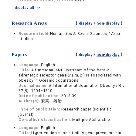
display all >>
Research Areas
【 display /
non-display
】
Research field:
Humanities & Social Sciences / Area
studies
Papers
【 display /
non-display
】
Language:
English
Title:
A functional SNP upstream of the beta-2
adrenergic receptor gene (
ADRB2
) is associated with
obesity in Oceanic populations
Journal name:
#IInternational Journal of Obesity#IR，
37(9): 1204–1210.
Date of publication:
2013.09
Author(s):
安高 雄治
Type of publication:
Research paper (scientific
journal)
Co-author classification:
Multiple Authorship
Language:
English
Title:
Hypertension-susceptibility gene prevalence in