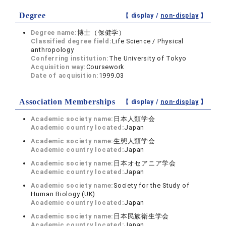
Degree
【 display /
non-display
】
Degree name:
博士（保健学）
Classified degree field:
Life Science / Physical
anthropology
Conferring institution:
The University of Tokyo
Acquisition way:
Coursework
Date of acquisition:
1999.03
Association Memberships
【 display /
non-display
】
Academic society name:
日本人類学会
Academic country located:
Japan
Academic society name:
生態人類学会
Academic country located:
Japan
Academic society name:
日本オセアニア学会
Academic country located:
Japan
Academic society name:
Society for the Study of
Human Biology (UK)
Academic country located:
Japan
Academic society name:
日本民族衛生学会
Academic country located:
Japan