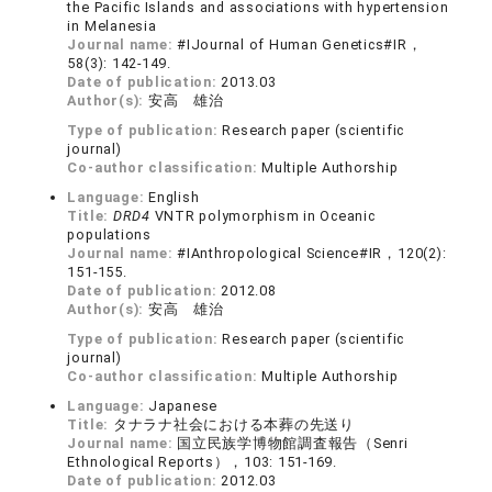
the Pacific Islands and associations with hypertension
in Melanesia
Journal name:
#IJournal of Human Genetics#IR，
58(3): 142-149.
Date of publication:
2013.03
Author(s):
安高 雄治
Type of publication:
Research paper (scientific
journal)
Co-author classification:
Multiple Authorship
Language:
English
Title:
DRD4
VNTR polymorphism in Oceanic
populations
Journal name:
#IAnthropological Science#IR，120(2):
151-155.
Date of publication:
2012.08
Author(s):
安高 雄治
Type of publication:
Research paper (scientific
journal)
Co-author classification:
Multiple Authorship
Language:
Japanese
Title:
タナラナ社会における本葬の先送り
Journal name:
国立民族学博物館調査報告（Senri
Ethnological Reports），103: 151-169.
Date of publication:
2012.03