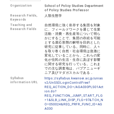
Organization
School of Policy Studies Department
of Policy Studies Professor
Research Fields,
人類生態学
Keywords
Teaching and
自然環境に強く依存する集団を対象
Research Fields
に、フィールドワークを通じて生業
活動・消費・再生産等について明ら
かにすることで、集団の存続を可能
とする適応形態の解明を目的とした
研究に従事している。同時に、人々
を取り巻く自然・社会環境は急激に
変化していることから、これらの変
化が住民の生活・生存に及ぼす影響
に関する研究を行っている。これま
での主な調査地は、パプアニューギ
ニア及びマダガスカルである．
Syllabus
https://syllabus.kwansei.ac.jp/unias
information URL
v2/UnSSOLoginControlFree?
REQ_ACTION_DO=/AGA030PLS01Act
ion.do?
REQ_FUNCTION_JUMP_START_FLG
=1&SLB_LINK_DISP_FLG=97&TCH_N
O=050024&REQ_PRFR_FUNC_ID=AG
A030