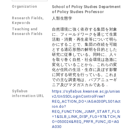
Organization
School of Policy Studies Department
of Policy Studies Professor
Research Fields,
人類生態学
Keywords
Teaching and
自然環境に強く依存する集団を対象
Research Fields
に、フィールドワークを通じて生業
活動・消費・再生産等について明ら
かにすることで、集団の存続を可能
とする適応形態の解明を目的とした
研究に従事している。同時に、人々
を取り巻く自然・社会環境は急激に
変化していることから、これらの変
化が住民の生活・生存に及ぼす影響
に関する研究を行っている。これま
での主な調査地は、パプアニューギ
ニア及びマダガスカルである．
Syllabus
https://syllabus.kwansei.ac.jp/unias
information URL
v2/UnSSOLoginControlFree?
REQ_ACTION_DO=/AGA030PLS01Act
ion.do?
REQ_FUNCTION_JUMP_START_FLG
=1&SLB_LINK_DISP_FLG=97&TCH_N
O=050024&REQ_PRFR_FUNC_ID=AG
A030