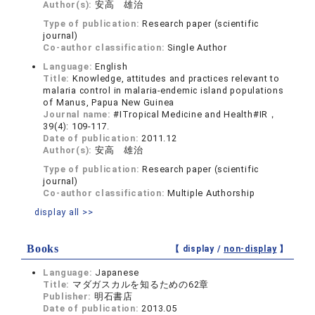
Author(s):
安高 雄治
Type of publication:
Research paper (scientific
journal)
Co-author classification:
Single Author
Language:
English
Title:
Knowledge, attitudes and practices relevant to
malaria control in malaria-endemic island populations
of Manus, Papua New Guinea
Journal name:
#ITropical Medicine and Health#IR，
39(4): 109-117.
Date of publication:
2011.12
Author(s):
安高 雄治
Type of publication:
Research paper (scientific
journal)
Co-author classification:
Multiple Authorship
display all >>
Books
【 display /
non-display
】
Language:
Japanese
Title:
マダガスカルを知るための62章
Publisher:
明石書店
Date of publication:
2013.05