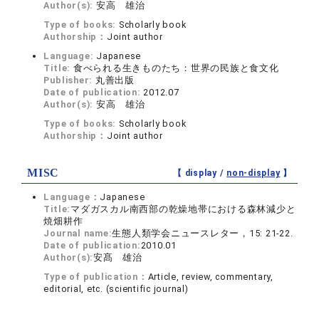
Author(s):
安高 雄治
Type of books:
Scholarly book
Authorship：
Joint author
Language:
Japanese
Title:
食べられる生きものたち：世界の民族と食文化
Publisher:
丸善出版
Date of publication:
2012.07
Author(s):
安高 雄治
Type of books:
Scholarly book
Authorship：
Joint author
MISC
【 display /
non-display
】
Language：
Japanese
Title:
マダガスカル南西部の乾燥地帯における森林減少と
焼畑耕作
Journal name:
生態人類学会ニュースレター，15: 21-22.
Date of publication:
2010.01
Author(s):
安髙 雄治
Type of publication：
Article, review, commentary,
editorial, etc. (scientific journal)