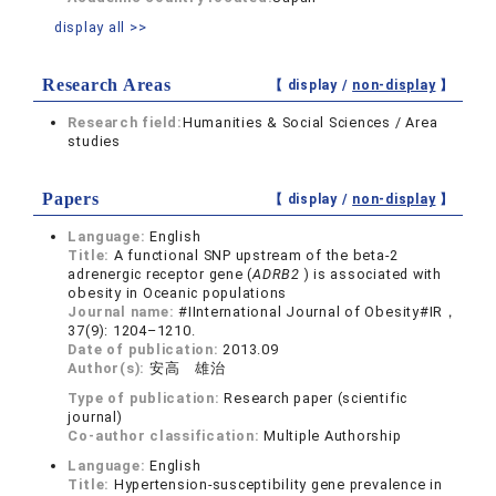
display all >>
Research Areas
【 display /
non-display
】
Research field:
Humanities & Social Sciences / Area
studies
Papers
【 display /
non-display
】
Language:
English
Title:
A functional SNP upstream of the beta-2
adrenergic receptor gene (
ADRB2
) is associated with
obesity in Oceanic populations
Journal name:
#IInternational Journal of Obesity#IR，
37(9): 1204–1210.
Date of publication:
2013.09
Author(s):
安高 雄治
Type of publication:
Research paper (scientific
journal)
Co-author classification:
Multiple Authorship
Language:
English
Title:
Hypertension-susceptibility gene prevalence in