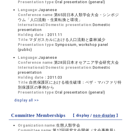
Presentation type:
Oral presentation (general)
Language:
Japanese
Conference name:
第65回日本人類学会大会・シンポジ
ウム「人口流動・生業転換と環境」
International/Domestic presentation:
Domestic
presentation
Holding date：
2011.11
Title:
マダガスカルにおける人口流動と森林減少
Presentation type:
Symposium, workshop panel
(public)
Language:
Japanese
Conference name:
第28回日本オセアニア学会研究大会
International/Domestic presentation:
Domestic
presentation
Holding date：
2011.03
Title:
自然保護区における植生破壊：ベザ・マハファリ特
別保護区の事例から
Presentation type:
Oral presentation (general)
display all >>
Committee Memberships
【 display /
non-display
】
Organization name:
生態人類学会
Committee name:
第17回研究大会開催（大会事務局）