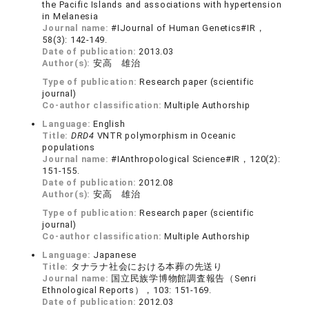
the Pacific Islands and associations with hypertension
in Melanesia
Journal name:
#IJournal of Human Genetics#IR，
58(3): 142-149.
Date of publication:
2013.03
Author(s):
安高 雄治
Type of publication:
Research paper (scientific
journal)
Co-author classification:
Multiple Authorship
Language:
English
Title:
DRD4
VNTR polymorphism in Oceanic
populations
Journal name:
#IAnthropological Science#IR，120(2):
151-155.
Date of publication:
2012.08
Author(s):
安高 雄治
Type of publication:
Research paper (scientific
journal)
Co-author classification:
Multiple Authorship
Language:
Japanese
Title:
タナラナ社会における本葬の先送り
Journal name:
国立民族学博物館調査報告（Senri
Ethnological Reports），103: 151-169.
Date of publication:
2012.03