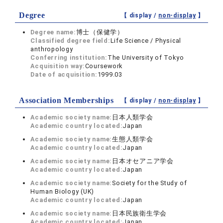
Degree
【 display /
non-display
】
Degree name:
博士（保健学）
Classified degree field:
Life Science / Physical
anthropology
Conferring institution:
The University of Tokyo
Acquisition way:
Coursework
Date of acquisition:
1999.03
Association Memberships
【 display /
non-display
】
Academic society name:
日本人類学会
Academic country located:
Japan
Academic society name:
生態人類学会
Academic country located:
Japan
Academic society name:
日本オセアニア学会
Academic country located:
Japan
Academic society name:
Society for the Study of
Human Biology (UK)
Academic country located:
Japan
Academic society name:
日本民族衛生学会
Academic country located:
Japan