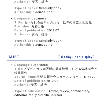
Author(s):
安高 雄治
Type of books:
Scholarly book
Authorship：
Joint author
Language:
Japanese
Title:
食べられる生きものたち：世界の民族と食文化
Publisher:
丸善出版
Date of publication:
2012.07
Author(s):
安高 雄治
Type of books:
Scholarly book
Authorship：
Joint author
MISC
【 display /
non-display
】
Language：
Japanese
Title:
マダガスカル南西部の乾燥地帯における森林減少と
焼畑耕作
Journal name:
生態人類学会ニュースレター，15: 21-22.
Date of publication:
2010.01
Author(s):
安髙 雄治
Type of publication：
Article, review, commentary,
editorial, etc. (scientific journal)