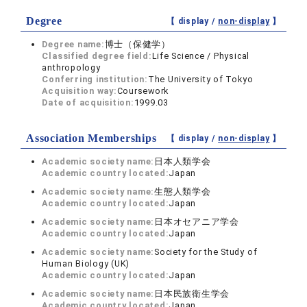
Degree
【 display /
non-display
】
Degree name:
博士（保健学）
Classified degree field:
Life Science / Physical
anthropology
Conferring institution:
The University of Tokyo
Acquisition way:
Coursework
Date of acquisition:
1999.03
Association Memberships
【 display /
non-display
】
Academic society name:
日本人類学会
Academic country located:
Japan
Academic society name:
生態人類学会
Academic country located:
Japan
Academic society name:
日本オセアニア学会
Academic country located:
Japan
Academic society name:
Society for the Study of
Human Biology (UK)
Academic country located:
Japan
Academic society name:
日本民族衛生学会
Academic country located:
Japan