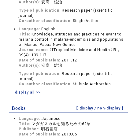
Author(s):
安高 雄治
Type of publication:
Research paper (scientific
journal)
Co-author classification:
Single Author
Language:
English
Title:
Knowledge, attitudes and practices relevant to
malaria control in malaria-endemic island populations
of Manus, Papua New Guinea
Journal name:
#ITropical Medicine and Health#IR，
39(4): 109-117.
Date of publication:
2011.12
Author(s):
安高 雄治
Type of publication:
Research paper (scientific
journal)
Co-author classification:
Multiple Authorship
display all >>
Books
【 display /
non-display
】
Language:
Japanese
Title:
マダガスカルを知るための62章
Publisher:
明石書店
Date of publication:
2013.05