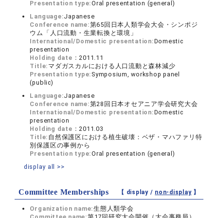
Presentation type:
Oral presentation (general)
Language:
Japanese
Conference name:
第65回日本人類学会大会・シンポジ
ウム「人口流動・生業転換と環境」
International/Domestic presentation:
Domestic
presentation
Holding date：
2011.11
Title:
マダガスカルにおける人口流動と森林減少
Presentation type:
Symposium, workshop panel
(public)
Language:
Japanese
Conference name:
第28回日本オセアニア学会研究大会
International/Domestic presentation:
Domestic
presentation
Holding date：
2011.03
Title:
自然保護区における植生破壊：ベザ・マハファリ特
別保護区の事例から
Presentation type:
Oral presentation (general)
display all >>
Committee Memberships
【 display /
non-display
】
Organization name:
生態人類学会
Committee name:
第17回研究大会開催（大会事務局）