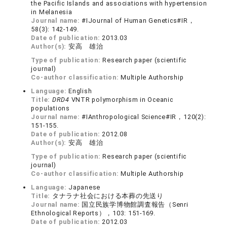
the Pacific Islands and associations with hypertension
in Melanesia
Journal name:
#IJournal of Human Genetics#IR，
58(3): 142-149.
Date of publication:
2013.03
Author(s):
安高 雄治
Type of publication:
Research paper (scientific
journal)
Co-author classification:
Multiple Authorship
Language:
English
Title:
DRD4
VNTR polymorphism in Oceanic
populations
Journal name:
#IAnthropological Science#IR，120(2):
151-155.
Date of publication:
2012.08
Author(s):
安高 雄治
Type of publication:
Research paper (scientific
journal)
Co-author classification:
Multiple Authorship
Language:
Japanese
Title:
タナラナ社会における本葬の先送り
Journal name:
国立民族学博物館調査報告（Senri
Ethnological Reports），103: 151-169.
Date of publication:
2012.03