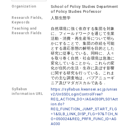
Organization
School of Policy Studies Department
of Policy Studies Professor
Research Fields,
人類生態学
Keywords
Teaching and
自然環境に強く依存する集団を対象
Research Fields
に、フィールドワークを通じて生業
活動・消費・再生産等について明ら
かにすることで、集団の存続を可能
とする適応形態の解明を目的とした
研究に従事している。同時に、人々
を取り巻く自然・社会環境は急激に
変化していることから、これらの変
化が住民の生活・生存に及ぼす影響
に関する研究を行っている。これま
での主な調査地は、パプアニューギ
ニア及びマダガスカルである．
Syllabus
https://syllabus.kwansei.ac.jp/unias
information URL
v2/UnSSOLoginControlFree?
REQ_ACTION_DO=/AGA030PLS01Act
ion.do?
REQ_FUNCTION_JUMP_START_FLG
=1&SLB_LINK_DISP_FLG=97&TCH_N
O=050024&REQ_PRFR_FUNC_ID=AG
A030