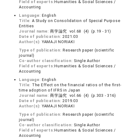
Field of experts:
Humanities & Social Sciences /
Accounting
Language:
English
Title:
A Study on Consolidation of Special Purpose
Entities
Journal name:
商学論究 vol.68 (4) (p.19 - 31)
Date of publication:
2021.03
Author(s):
YAMAJI NORIAKI
Type of publication:
Research paper (scientific
journal)
Co-author classification:
Single Author
Field of experts:
Humanities & Social Sciences /
Accounting
Language:
English
Title:
The Effect on the financial ratios of the first-
time adoption of IFRS in Japan
Journal name:
商学論究 vol.66 (4) (p.303 - 316)
Date of publication:
2019.03
Author(s):
YAMAJI NORIAKI
Type of publication:
Research paper (scientific
journal)
Co-author classification:
Single Author
Field of experts:
Humanities & Social Sciences /
Accounting