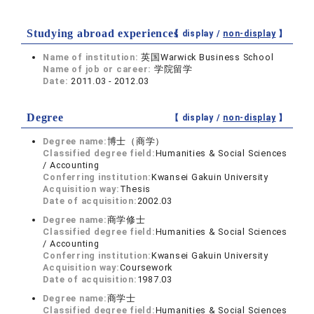
Studying abroad experiences
【 display /
non-display
】
Name of institution:
英国Warwick Business School
Name of job or career:
学院留学
Date:
2011.03 - 2012.03
Degree
【 display /
non-display
】
Degree name:
博士（商学）
Classified degree field:
Humanities & Social Sciences
/ Accounting
Conferring institution:
Kwansei Gakuin University
Acquisition way:
Thesis
Date of acquisition:
2002.03
Degree name:
商学修士
Classified degree field:
Humanities & Social Sciences
/ Accounting
Conferring institution:
Kwansei Gakuin University
Acquisition way:
Coursework
Date of acquisition:
1987.03
Degree name:
商学士
Classified degree field:
Humanities & Social Sciences