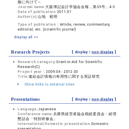
施に向けて～
Journal name:
大阪簿記会計学協会会報，第55号，4-5
Date of publication:
2011.01
Author(s):
山地 範明
Type of publication：
Article, review, commentary,
editorial, etc. (scientific journal)
display all >>
Research Projects
【 display /
non-display
】
Research category:
Grant-in-Aid for Scientific
Research(C)
Project year：
2009.04 - 2012.03
Title:
連結会計情報の有用性に関する実証研究
Show links to external sites
Presentations
【 display /
non-display
】
Language:
Japanese
Conference name:
兵庫県経営者協会税経委員会・経理
懇話会「特別研修会」
International/Domestic presentation:
Domestic
presentation