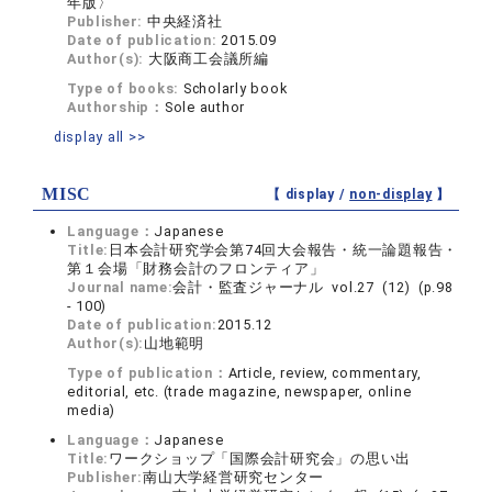
年版〉
Publisher:
中央経済社
Date of publication:
2015.09
Author(s):
大阪商工会議所編
Type of books:
Scholarly book
Authorship：
Sole author
display all >>
MISC
【 display /
non-display
】
Language：
Japanese
Title:
日本会計研究学会第74回大会報告・統一論題報告・
第１会場「財務会計のフロンティア」
Journal name:
会計・監査ジャーナル vol.27 (12) (p.98
- 100)
Date of publication:
2015.12
Author(s):
山地範明
Type of publication：
Article, review, commentary,
editorial, etc. (trade magazine, newspaper, online
media)
Language：
Japanese
Title:
ワークショップ「国際会計研究会」の思い出
Publisher:
南山大学経営研究センター