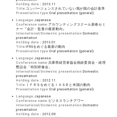
Holding date：
2013.11
Title:
コンバージェンスされていない我が国の会計基準
Presentation type:
Oral presentation (general)
Language:
Japanese
Conference name:
アカウンティングスクール新春セミ
ナー『会計・監査の最新動向』
International/Domestic presentation:
Domestic
presentation
Holding date：
2013.01
Title:
IFRSをめぐる最新の動向
Presentation type:
Oral presentation (general)
Language:
Japanese
Conference name:
兵庫県経営者協会税経委員会・経理
懇話会「特別研修会」
International/Domestic presentation:
Domestic
presentation
Holding date：
2012.11
Title:
ＩＦＲＳをめぐるＩＡＳＢと米国の動向
Presentation type:
Oral presentation (general)
Language:
Japanese
Conference name:
ビジネスランチアワー
International/Domestic presentation:
Domestic
presentation
Holding date：
2012.09