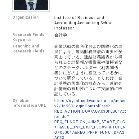
Organization
Institute of Business and
Accounting Accounting School
Professor
Research Fields,
会計学
Keywords
Teaching and
企業活動の多角化および国際化の進
Research Fields
展により、連結財務諸表の重要性が
高まっている。連結財務諸表から得
られる会計情報が投資家や債権者な
どのステークホルダー（利害関係
者）にどのように役立っているかに
ついて研究している。とりわけ、会
計基準の国際化の観点から、連結会
計情報の有用性について実証的に検
証している。
Syllabus
https://syllabus.kwansei.ac.jp/unias
information URL
v2/UnSSOLoginControlFree?
REQ_ACTION_DO=/AGA030PLS01Act
ion.do?
REQ_FUNCTION_JUMP_START_FLG
=1&SLB_LINK_DISP_FLG=91&TCH_N
O=050017&REQ_PRFR_FUNC_ID=AG
A030