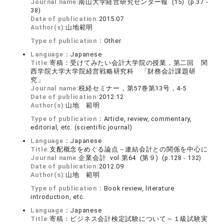
Journal name:
南山大学経営研究センター報 (15) (p.37 -
38)
Date of publication:
2015.07
Author(s):
山地範明
Type of publication：
Other
Language：
Japanese
Title:
寄稿：受けてみたい会計大学院の授業，第二回 関
西学院大学大学院経営戦略研究科 「財務会計課題研
究」
Journal name:
税経セミナー，第57巻第13号，4-5
Date of publication:
2012.12
Author(s):
山地 範明
Type of publication：
Article, review, commentary,
editorial, etc. (scientific journal)
Language：
Japanese
Title:
支配概念をめぐる論点－連結会計との関係を中心に
Journal name:
企業会計 vol.第64 (第９) (p.128 - 132)
Date of publication:
2012.09
Author(s):
山地 範明
Type of publication：
Book review, literature
introduction, etc.
Language：
Japanese
Title:
寄稿：ビジネス会計検定試験について～１級試験実