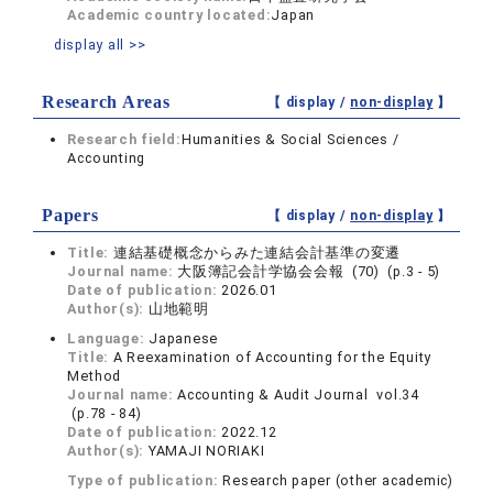
Academic country located:
Japan
display all >>
Research Areas
【 display /
non-display
】
Research field:
Humanities & Social Sciences /
Accounting
Papers
【 display /
non-display
】
Title:
連結基礎概念からみた連結会計基準の変遷
Journal name:
大阪簿記会計学協会会報 (70) (p.3 - 5)
Date of publication:
2026.01
Author(s):
山地範明
Language:
Japanese
Title:
A Reexamination of Accounting for the Equity
Method
Journal name:
Accounting & Audit Journal vol.34
(p.78 - 84)
Date of publication:
2022.12
Author(s):
YAMAJI NORIAKI
Type of publication:
Research paper (other academic)