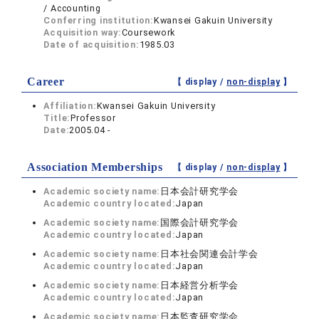
/ Accounting
Conferring institution:
Kwansei Gakuin University
Acquisition way:
Coursework
Date of acquisition:
1985.03
Career
【 display /
non-display
】
Affiliation:
Kwansei Gakuin University
Title:
Professor
Date:
2005.04 -
Association Memberships
【 display /
non-display
】
Academic society name:
日本会計研究学会
Academic country located:
Japan
Academic society name:
国際会計研究学会
Academic country located:
Japan
Academic society name:
日本社会関連会計学会
Academic country located:
Japan
Academic society name:
日本経営分析学会
Academic country located:
Japan
Academic society name:
日本監査研究学会