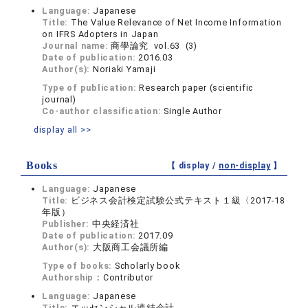
Language:
Japanese
Title:
The Value Relevance of Net Income Information
on IFRS Adopters in Japan
Journal name:
商學論究 vol.63 (3)
Date of publication:
2016.03
Author(s):
Noriaki Yamaji
Type of publication:
Research paper (scientific
journal)
Co-author classification:
Single Author
display all >>
Books
【 display /
non-display
】
Language:
Japanese
Title:
ビジネス会計検定試験公式テキスト１級〈2017-18
年版）
Publisher:
中央経済社
Date of publication:
2017.09
Author(s):
大阪商工会議所編
Type of books:
Scholarly book
Authorship：
Contributor
Language:
Japanese
Title:
エッセンシャル連結会計