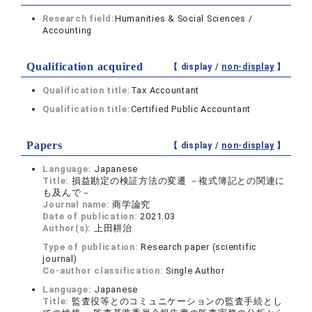
Research field:
Humanities & Social Sciences /
Accounting
Qualification acquired
【 display /
non-display
】
Qualification title:
Tax Accountant
Qualification title:
Certified Public Accountant
Papers
【 display /
non-display
】
Language:
Japanese
Title:
損益勘定の検証方法の変遷 －複式簿記との関連に
も及んで－
Journal name:
商学論究
Date of publication:
2021.03
Author(s):
上田耕治
Type of publication:
Research paper (scientific
journal)
Co-author classification:
Single Author
Language:
Japanese
Title:
監査役等とのコミュニケーションの監査手続とし