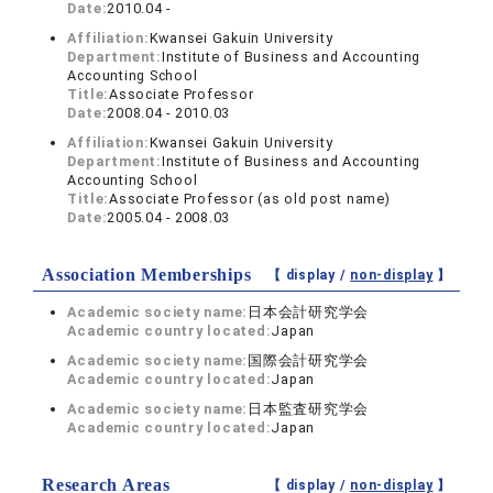
Date:
2010.04 -
Affiliation:
Kwansei Gakuin University
Department:
Institute of Business and Accounting
Accounting School
Title:
Associate Professor
Date:
2008.04 - 2010.03
Affiliation:
Kwansei Gakuin University
Department:
Institute of Business and Accounting
Accounting School
Title:
Associate Professor (as old post name)
Date:
2005.04 - 2008.03
Association Memberships
【 display /
non-display
】
Academic society name:
日本会計研究学会
Academic country located:
Japan
Academic society name:
国際会計研究学会
Academic country located:
Japan
Academic society name:
日本監査研究学会
Academic country located:
Japan
Research Areas
【 display /
non-display
】