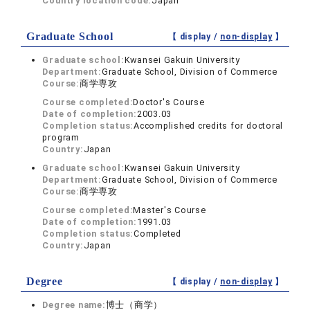
Country location code:
Japan
Graduate School
【 display /
non-display
】
Graduate school:
Kwansei Gakuin University
Department:
Graduate School, Division of Commerce
Course:
商学専攻
Course completed:
Doctor's Course
Date of completion:
2003.03
Completion status:
Accomplished credits for doctoral
program
Country:
Japan
Graduate school:
Kwansei Gakuin University
Department:
Graduate School, Division of Commerce
Course:
商学専攻
Course completed:
Master's Course
Date of completion:
1991.03
Completion status:
Completed
Country:
Japan
Degree
【 display /
non-display
】
Degree name:
博士（商学）