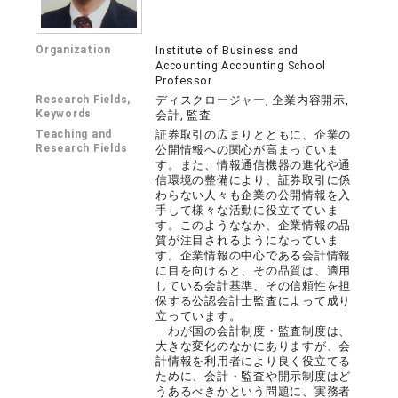
Organization
Institute of Business and
Accounting Accounting School
Professor
Research Fields,
ディスクロージャー, 企業内容開示,
Keywords
会計, 監査
Teaching and
証券取引の広まりとともに、企業の
Research Fields
公開情報への関心が高まっていま
す。また、情報通信機器の進化や通
信環境の整備により、証券取引に係
わらない人々も企業の公開情報を入
手して様々な活動に役立てていま
す。このようななか、企業情報の品
質が注目されるようになっていま
す。企業情報の中心である会計情報
に目を向けると、その品質は、適用
している会計基準、その信頼性を担
保する公認会計士監査によって成り
立っています。
わが国の会計制度・監査制度は、
大きな変化のなかにありますが、会
計情報を利用者により良く役立てる
ために、会計・監査や開示制度はど
うあるべきかという問題に、実務者