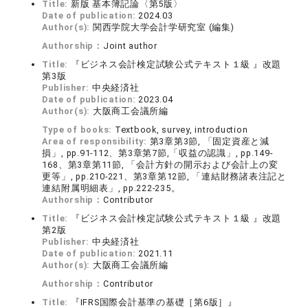
Title:
新版 基本簿記論〈第5版〉
Date of publication:
2024.03
Author(s):
関西学院大学会計学研究室 (編集)
Authorship：
Joint author
Title:
『ビジネス会計検定試験公式テキスト１級 』改題
第3版
Publisher:
中央経済社
Date of publication:
2023.04
Author(s):
大阪商工会議所編
Type of books:
Textbook, survey, introduction
Area of responsibility:
第3章第3節, 「固定資産と減
損」, pp.91-112、第3章第7節,「収益の認識」, pp.149-
168、第3章第11節, 「会計方針の開示および会計上の変
更等」, pp.210-221、第3章第12節, 「連結財務諸表注記と
連結附属明細表」, pp.222-235。
Authorship：
Contributor
Title:
『ビジネス会計検定試験公式テキスト１級 』改題
第2版
Publisher:
中央経済社
Date of publication:
2021.11
Author(s):
大阪商工会議所編
Authorship：
Contributor
Title:
『IFRS国際会計基準の基礎［第6版］』