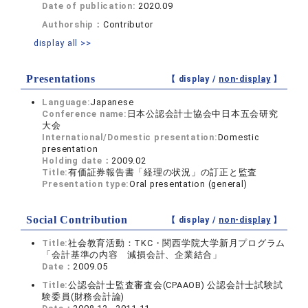
Date of publication:
2020.09
Authorship：
Contributor
display all >>
Presentations
【 display /
non-display
】
Language:
Japanese
Conference name:
日本公認会計士協会中日本五会研究
大会
International/Domestic presentation:
Domestic
presentation
Holding date：
2009.02
Title:
有価証券報告書「経理の状況」の訂正と監査
Presentation type:
Oral presentation (general)
Social Contribution
【 display /
non-display
】
Title:
社会教育活動：TKC・関西学院大学新月プログラム
「会計基準の内容 減損会計、企業結合」
Date：
2009.05
Title:
公認会計士監査審査会(CPAAOB) 公認会計士試験試
験委員(財務会計論)