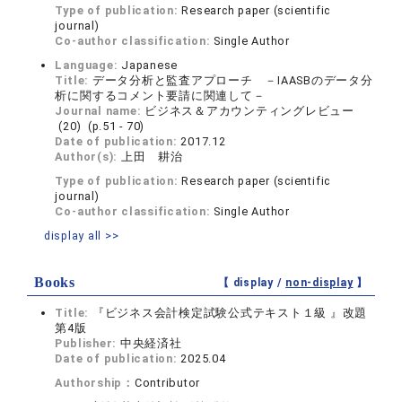
Type of publication:
Research paper (scientific
journal)
Co-author classification:
Single Author
Language:
Japanese
Title:
データ分析と監査アプローチ －IAASBのデータ分
析に関するコメント要請に関連して－
Journal name:
ビジネス＆アカウンティングレビュー
(20) (p.51 - 70)
Date of publication:
2017.12
Author(s):
上田 耕治
Type of publication:
Research paper (scientific
journal)
Co-author classification:
Single Author
display all >>
Books
【 display /
non-display
】
Title:
『ビジネス会計検定試験公式テキスト１級 』改題
第4版
Publisher:
中央経済社
Date of publication:
2025.04
Authorship：
Contributor