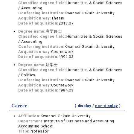
Classified degree field:
Humanities & Social Sciences
/ Accounting
Conferring institution:
Kwansei Gakuin University
Acquisition way:
Thesis
Date of acquisition:
2013.07
Degree name:
商学修士
Classified degree field:
Humanities & Social Sciences
/ Accounting
Conferring institution:
Kwansei Gakuin University
Acquisition way:
Coursework
Date of acquisition:
1991.03
Degree name:
法学士
Classified degree field:
Humanities & Social Sciences
/ Politics
Conferring institution:
Kwansei Gakuin University
Acquisition way:
Coursework
Date of acquisition:
1984.03
Career
【 display /
non-display
】
Affiliation:
Kwansei Gakuin University
Department:
Institute of Business and Accounting
Accounting School
Title:
Professor