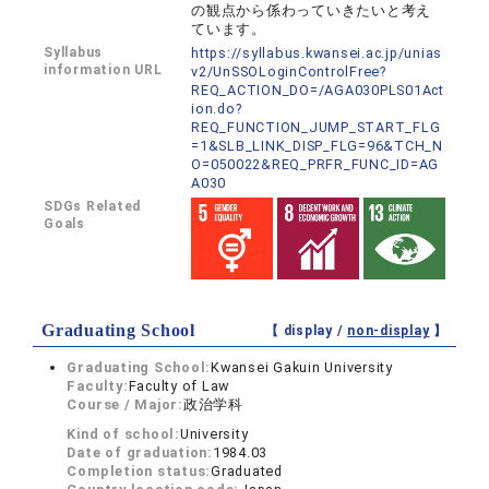
の観点から係わっていきたいと考え
ています。
Syllabus
https://syllabus.kwansei.ac.jp/unias
information URL
v2/UnSSOLoginControlFree?
REQ_ACTION_DO=/AGA030PLS01Act
ion.do?
REQ_FUNCTION_JUMP_START_FLG
=1&SLB_LINK_DISP_FLG=96&TCH_N
O=050022&REQ_PRFR_FUNC_ID=AG
A030
SDGs Related
Goals
Graduating School
【 display /
non-display
】
Graduating School:
Kwansei Gakuin University
Faculty:
Faculty of Law
Course / Major:
政治学科
Kind of school:
University
Date of graduation:
1984.03
Completion status:
Graduated