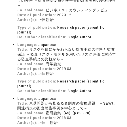
ての性格 －監査基準委員会報告書の監査実務の分析から
－
Journal name:
ビジネス＆アカウンティングレビュー
Date of publication:
2020.12
Author(s):
上田耕治
Type of publication:
Research paper (scientific
journal)
Co-author classification:
Single Author
Language:
Japanese
Title:
リスク評価にかかわらない監査手続の性格と監査
保証 －監査リスク・モデルを用いたリスク評価に対応す
る監査手続との比較から－
Journal name:
商学論究
Date of publication:
2019.03
Author(s):
上田耕治
Type of publication:
Research paper (scientific
journal)
Co-author classification:
Single Author
Language:
Japanese
Title:
東芝問題から見る監査制度の実務課題 －S&W社
関連損失の監査報告事例を中心として－
Journal name:
産研論集 (45) (p.69 - 78)
Date of publication:
2018.03
Author(s):
上田 耕治