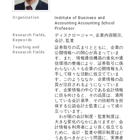
Organization
Institute of Business and
Accounting Accounting School
Professor
Research Fields,
ディスクロージャー, 企業内容開示,
Keywords
会計, 監査
Teaching and
証券取引の広まりとともに、企業の
Research Fields
公開情報への関心が高まっていま
す。また、情報通信機器の進化や通
信環境の整備により、証券取引に係
わらない人々も企業の公開情報を入
手して様々な活動に役立てていま
す。このようななか、企業情報の品
質が注目されるようになっていま
す。企業情報の中心である会計情報
に目を向けると、その品質は、適用
している会計基準、その信頼性を担
保する公認会計士監査によって成り
立っています。
わが国の会計制度・監査制度は、
大きな変化のなかにありますが、会
計情報を利用者により良く役立てる
ために、会計・監査や開示制度はど
うあるべきかという問題に、実務者