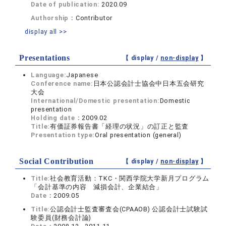
Date of publication:
2020.09
Authorship：
Contributor
display all >>
Presentations
【 display /
non-display
】
Language:
Japanese
Conference name:
日本公認会計士協会中日本五会研究
大会
International/Domestic presentation:
Domestic
presentation
Holding date：
2009.02
Title:
有価証券報告書「経理の状況」の訂正と監査
Presentation type:
Oral presentation (general)
Social Contribution
【 display /
non-display
】
Title:
社会教育活動：TKC・関西学院大学新月プログラム
「会計基準の内容 減損会計、企業結合」
Date：
2009.05
Title:
公認会計士監査審査会(CPAAOB) 公認会計士試験試
験委員(財務会計論)