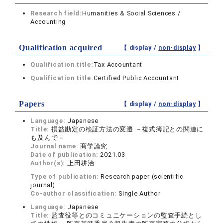
Research field:
Humanities & Social Sciences /
Accounting
Qualification acquired
【 display /
non-display
】
Qualification title:
Tax Accountant
Qualification title:
Certified Public Accountant
Papers
【 display /
non-display
】
Language:
Japanese
Title:
損益勘定の検証方法の変遷 －複式簿記との関連に
も及んで－
Journal name:
商学論究
Date of publication:
2021.03
Author(s):
上田耕治
Type of publication:
Research paper (scientific
journal)
Co-author classification:
Single Author
Language:
Japanese
Title:
監査役等とのコミュニケーションの監査手続とし