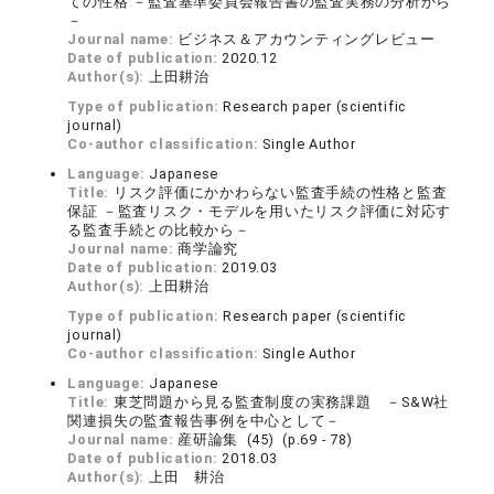
ての性格 －監査基準委員会報告書の監査実務の分析から
－
Journal name:
ビジネス＆アカウンティングレビュー
Date of publication:
2020.12
Author(s):
上田耕治
Type of publication:
Research paper (scientific
journal)
Co-author classification:
Single Author
Language:
Japanese
Title:
リスク評価にかかわらない監査手続の性格と監査
保証 －監査リスク・モデルを用いたリスク評価に対応す
る監査手続との比較から－
Journal name:
商学論究
Date of publication:
2019.03
Author(s):
上田耕治
Type of publication:
Research paper (scientific
journal)
Co-author classification:
Single Author
Language:
Japanese
Title:
東芝問題から見る監査制度の実務課題 －S&W社
関連損失の監査報告事例を中心として－
Journal name:
産研論集 (45) (p.69 - 78)
Date of publication:
2018.03
Author(s):
上田 耕治