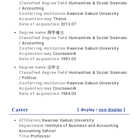
Classified degree field:
Humanities & Social Sciences
/ Accounting
Conferring institution:
Kwansei Gakuin University
Acquisition way:
Thesis
Date of acquisition:
2013.07
Degree name:
商学修士
Classified degree field:
Humanities & Social Sciences
/ Accounting
Conferring institution:
Kwansei Gakuin University
Acquisition way:
Coursework
Date of acquisition:
1991.03
Degree name:
法学士
Classified degree field:
Humanities & Social Sciences
/ Politics
Conferring institution:
Kwansei Gakuin University
Acquisition way:
Coursework
Date of acquisition:
1984.03
Career
【 display /
non-display
】
Affiliation:
Kwansei Gakuin University
Department:
Institute of Business and Accounting
Accounting School
Title:
Professor