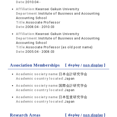
Date:
2010.04 -
Affiliation:
Kwansei Gakuin University
Department:
Institute of Business and Accounting
Accounting School
Title:
Associate Professor
Date:
2008.04 - 2010.03
Affiliation:
Kwansei Gakuin University
Department:
Institute of Business and Accounting
Accounting School
Title:
Associate Professor (as old post name)
Date:
2005.04 - 2008.03
Association Memberships
【 display /
non-display
】
Academic society name:
日本会計研究学会
Academic country located:
Japan
Academic society name:
国際会計研究学会
Academic country located:
Japan
Academic society name:
日本監査研究学会
Academic country located:
Japan
Research Areas
【 display /
non-display
】