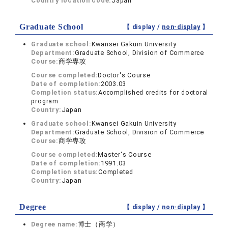
Country location code:
Japan
Graduate School
【 display /
non-display
】
Graduate school:
Kwansei Gakuin University
Department:
Graduate School, Division of Commerce
Course:
商学専攻
Course completed:
Doctor's Course
Date of completion:
2003.03
Completion status:
Accomplished credits for doctoral
program
Country:
Japan
Graduate school:
Kwansei Gakuin University
Department:
Graduate School, Division of Commerce
Course:
商学専攻
Course completed:
Master's Course
Date of completion:
1991.03
Completion status:
Completed
Country:
Japan
Degree
【 display /
non-display
】
Degree name:
博士（商学）