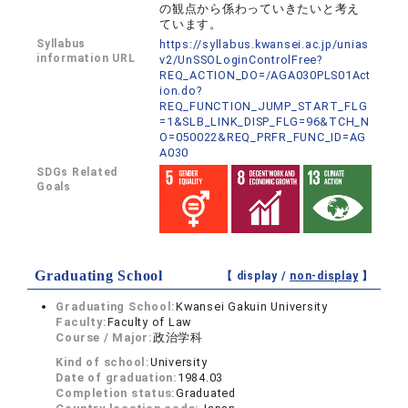
の観点から係わっていきたいと考え
ています。
Syllabus
https://syllabus.kwansei.ac.jp/unias
information URL
v2/UnSSOLoginControlFree?
REQ_ACTION_DO=/AGA030PLS01Act
ion.do?
REQ_FUNCTION_JUMP_START_FLG
=1&SLB_LINK_DISP_FLG=96&TCH_N
O=050022&REQ_PRFR_FUNC_ID=AG
A030
SDGs Related
Goals
Graduating School
【 display /
non-display
】
Graduating School:
Kwansei Gakuin University
Faculty:
Faculty of Law
Course / Major:
政治学科
Kind of school:
University
Date of graduation:
1984.03
Completion status:
Graduated