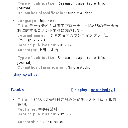
Type of publication:
Research paper (scientific
journal)
Co-author classification:
Single Author
Language:
Japanese
Title:
データ分析と監査アプローチ －IAASBのデータ分
析に関するコメント要請に関連して－
Journal name:
ビジネス＆アカウンティングレビュー
(20) (p.51 - 70)
Date of publication:
2017.12
Author(s):
上田 耕治
Type of publication:
Research paper (scientific
journal)
Co-author classification:
Single Author
display all >>
Books
【 display /
non-display
】
Title:
『ビジネス会計検定試験公式テキスト１級 』改題
第4版
Publisher:
中央経済社
Date of publication:
2025.04
Authorship：
Contributor