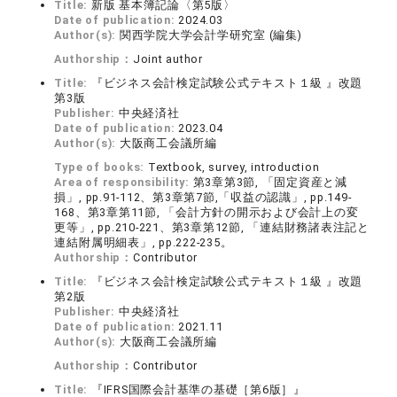
Title:
新版 基本簿記論〈第5版〉
Date of publication:
2024.03
Author(s):
関西学院大学会計学研究室 (編集)
Authorship：
Joint author
Title:
『ビジネス会計検定試験公式テキスト１級 』改題
第3版
Publisher:
中央経済社
Date of publication:
2023.04
Author(s):
大阪商工会議所編
Type of books:
Textbook, survey, introduction
Area of responsibility:
第3章第3節, 「固定資産と減
損」, pp.91-112、第3章第7節,「収益の認識」, pp.149-
168、第3章第11節, 「会計方針の開示および会計上の変
更等」, pp.210-221、第3章第12節, 「連結財務諸表注記と
連結附属明細表」, pp.222-235。
Authorship：
Contributor
Title:
『ビジネス会計検定試験公式テキスト１級 』改題
第2版
Publisher:
中央経済社
Date of publication:
2021.11
Author(s):
大阪商工会議所編
Authorship：
Contributor
Title:
『IFRS国際会計基準の基礎［第6版］』