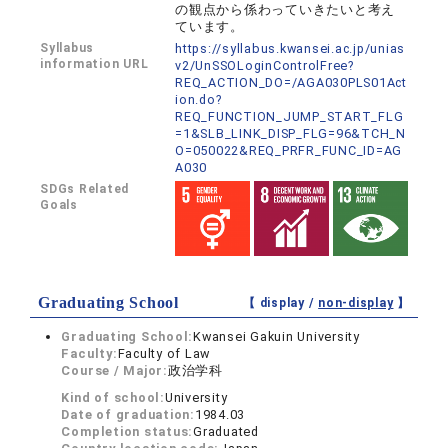
の観点から係わっていきたいと考え
ています。
Syllabus
https://syllabus.kwansei.ac.jp/unias
information URL
v2/UnSSOLoginControlFree?
REQ_ACTION_DO=/AGA030PLS01Act
ion.do?
REQ_FUNCTION_JUMP_START_FLG
=1&SLB_LINK_DISP_FLG=96&TCH_N
O=050022&REQ_PRFR_FUNC_ID=AG
A030
SDGs Related
Goals
Graduating School
【 display /
non-display
】
Graduating School:
Kwansei Gakuin University
Faculty:
Faculty of Law
Course / Major:
政治学科
Kind of school:
University
Date of graduation:
1984.03
Completion status:
Graduated