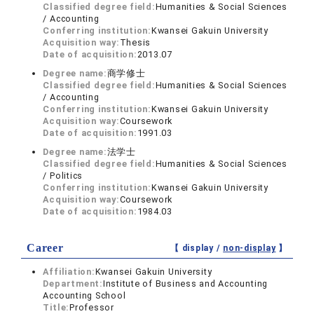
Classified degree field:
Humanities & Social Sciences
/ Accounting
Conferring institution:
Kwansei Gakuin University
Acquisition way:
Thesis
Date of acquisition:
2013.07
Degree name:
商学修士
Classified degree field:
Humanities & Social Sciences
/ Accounting
Conferring institution:
Kwansei Gakuin University
Acquisition way:
Coursework
Date of acquisition:
1991.03
Degree name:
法学士
Classified degree field:
Humanities & Social Sciences
/ Politics
Conferring institution:
Kwansei Gakuin University
Acquisition way:
Coursework
Date of acquisition:
1984.03
Career
【 display /
non-display
】
Affiliation:
Kwansei Gakuin University
Department:
Institute of Business and Accounting
Accounting School
Title:
Professor