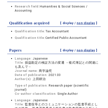
Research field:
Humanities & Social Sciences /
Accounting
Qualification acquired
【 display /
non-display
】
Qualification title:
Tax Accountant
Qualification title:
Certified Public Accountant
Papers
【 display /
non-display
】
Language:
Japanese
Title:
損益勘定の検証方法の変遷 －複式簿記との関連に
も及んで－
Journal name:
商学論究
Date of publication:
2021.03
Author(s):
上田耕治
Type of publication:
Research paper (scientific
journal)
Co-author classification:
Single Author
Language:
Japanese
Title:
監査役等とのコミュニケーションの監査手続とし