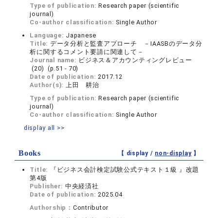
Type of publication:
Research paper (scientific
journal)
Co-author classification:
Single Author
Language:
Japanese
Title:
データ分析と監査アプローチ －IAASBのデータ分
析に関するコメント要請に関連して－
Journal name:
ビジネス＆アカウンティングレビュー
(20) (p.51 - 70)
Date of publication:
2017.12
Author(s):
上田 耕治
Type of publication:
Research paper (scientific
journal)
Co-author classification:
Single Author
display all >>
Books
【 display /
non-display
】
Title:
『ビジネス会計検定試験公式テキスト１級 』改題
第4版
Publisher:
中央経済社
Date of publication:
2025.04
Authorship：
Contributor