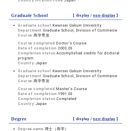
Country location code:
Japan
Graduate School
【 display /
non-display
】
Graduate school:
Kwansei Gakuin University
Department:
Graduate School, Division of Commerce
Course:
商学専攻
Course completed:
Doctor's Course
Date of completion:
2003.03
Completion status:
Accomplished credits for doctoral
program
Country:
Japan
Graduate school:
Kwansei Gakuin University
Department:
Graduate School, Division of Commerce
Course:
商学専攻
Course completed:
Master's Course
Date of completion:
1991.03
Completion status:
Completed
Country:
Japan
Degree
【 display /
non-display
】
Degree name:
博士（商学）