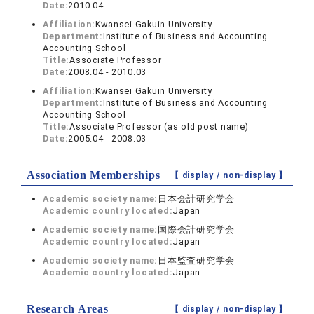
Date:
2010.04 -
Affiliation:
Kwansei Gakuin University
Department:
Institute of Business and Accounting
Accounting School
Title:
Associate Professor
Date:
2008.04 - 2010.03
Affiliation:
Kwansei Gakuin University
Department:
Institute of Business and Accounting
Accounting School
Title:
Associate Professor (as old post name)
Date:
2005.04 - 2008.03
Association Memberships
【 display /
non-display
】
Academic society name:
日本会計研究学会
Academic country located:
Japan
Academic society name:
国際会計研究学会
Academic country located:
Japan
Academic society name:
日本監査研究学会
Academic country located:
Japan
Research Areas
【 display /
non-display
】