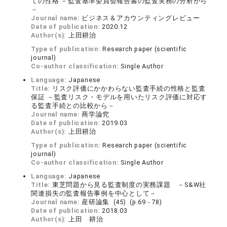
ての性格 －監査基準委員会報告書の監査実務の分析から
－
Journal name:
ビジネス＆アカウンティングレビュー
Date of publication:
2020.12
Author(s):
上田耕治
Type of publication:
Research paper (scientific
journal)
Co-author classification:
Single Author
Language:
Japanese
Title:
リスク評価にかかわらない監査手続の性格と監査
保証 －監査リスク・モデルを用いたリスク評価に対応す
る監査手続との比較から－
Journal name:
商学論究
Date of publication:
2019.03
Author(s):
上田耕治
Type of publication:
Research paper (scientific
journal)
Co-author classification:
Single Author
Language:
Japanese
Title:
東芝問題から見る監査制度の実務課題 －S&W社
関連損失の監査報告事例を中心として－
Journal name:
産研論集 (45) (p.69 - 78)
Date of publication:
2018.03
Author(s):
上田 耕治