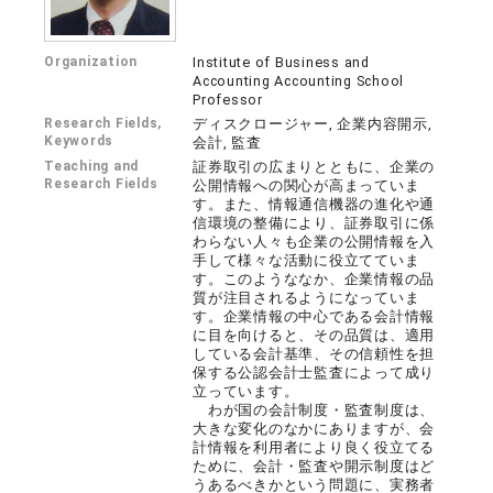
Organization
Institute of Business and
Accounting Accounting School
Professor
Research Fields,
ディスクロージャー, 企業内容開示,
Keywords
会計, 監査
Teaching and
証券取引の広まりとともに、企業の
Research Fields
公開情報への関心が高まっていま
す。また、情報通信機器の進化や通
信環境の整備により、証券取引に係
わらない人々も企業の公開情報を入
手して様々な活動に役立てていま
す。このようななか、企業情報の品
質が注目されるようになっていま
す。企業情報の中心である会計情報
に目を向けると、その品質は、適用
している会計基準、その信頼性を担
保する公認会計士監査によって成り
立っています。
わが国の会計制度・監査制度は、
大きな変化のなかにありますが、会
計情報を利用者により良く役立てる
ために、会計・監査や開示制度はど
うあるべきかという問題に、実務者