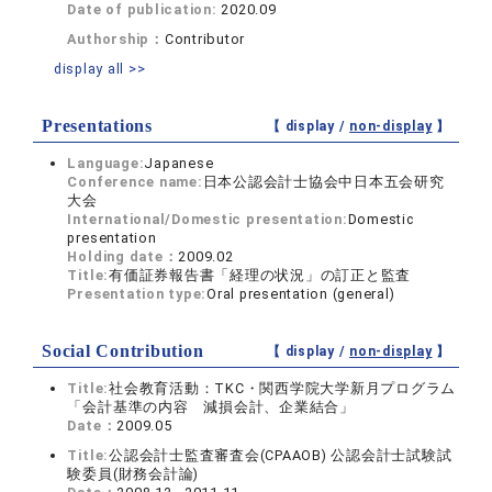
Date of publication:
2020.09
Authorship：
Contributor
display all >>
Presentations
【 display /
non-display
】
Language:
Japanese
Conference name:
日本公認会計士協会中日本五会研究
大会
International/Domestic presentation:
Domestic
presentation
Holding date：
2009.02
Title:
有価証券報告書「経理の状況」の訂正と監査
Presentation type:
Oral presentation (general)
Social Contribution
【 display /
non-display
】
Title:
社会教育活動：TKC・関西学院大学新月プログラム
「会計基準の内容 減損会計、企業結合」
Date：
2009.05
Title:
公認会計士監査審査会(CPAAOB) 公認会計士試験試
験委員(財務会計論)