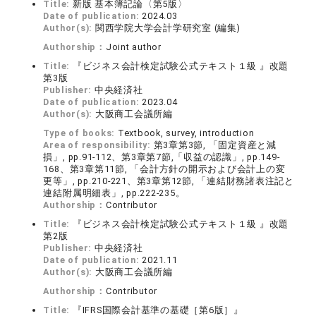
Title:
新版 基本簿記論〈第5版〉
Date of publication:
2024.03
Author(s):
関西学院大学会計学研究室 (編集)
Authorship：
Joint author
Title:
『ビジネス会計検定試験公式テキスト１級 』改題
第3版
Publisher:
中央経済社
Date of publication:
2023.04
Author(s):
大阪商工会議所編
Type of books:
Textbook, survey, introduction
Area of responsibility:
第3章第3節, 「固定資産と減
損」, pp.91-112、第3章第7節,「収益の認識」, pp.149-
168、第3章第11節, 「会計方針の開示および会計上の変
更等」, pp.210-221、第3章第12節, 「連結財務諸表注記と
連結附属明細表」, pp.222-235。
Authorship：
Contributor
Title:
『ビジネス会計検定試験公式テキスト１級 』改題
第2版
Publisher:
中央経済社
Date of publication:
2021.11
Author(s):
大阪商工会議所編
Authorship：
Contributor
Title:
『IFRS国際会計基準の基礎［第6版］』