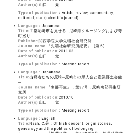
Author(s):
山口 覚
Type of publication：
Article, review, commentary,
editorial, etc. (scientific journal)
Language：
Japanese
Title:
工都尼崎市を見せる─尼崎港クルージングおよび寺
町巡り─
Publisher:
関西学院大学先端社会研究所
Journal name:
『先端社会研究所紀要』 (第５)
Date of publication:
2011.03
Author(s):
山口 覚
Type of publication：
Meeting report
Language：
Japanese
Title:
出郷者たちの尼崎─尼崎市の県人会と産業郷土会館
─
Journal name:
『南部再生』，第37号，尼崎南部再生研
究所
Date of publication:
2010.10
Author(s):
山口 覚
Type of publication：
Meeting report
Language：
English
Title:
Nash, C.著：Of Irish descent: origin stories,
genealogy and the politics of belonging