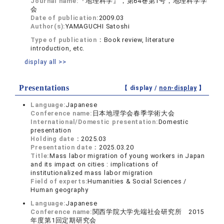
Journal name:
『地理科学』，第64巻第1号，地理科学学
会
Date of publication:
2009.03
Author(s):
YAMAGUCHI Satoshi
Type of publication：
Book review, literature
introduction, etc.
display all >>
Presentations
【 display /
non-display
】
Language:
Japanese
Conference name:
日本地理学会春季学術大会
International/Domestic presentation:
Domestic
presentation
Holding date：
2025.03
Presentation date：
2025.03.20
Title:
Mass labor migration of young workers in Japan
and its impact on cities : implications of
institutionalized mass labor migration
Field of experts:
Humanities & Social Sciences /
Human geography
Language:
Japanese
Conference name:
関西学院大学先端社会研究所 2015
年度第1回定期研究会