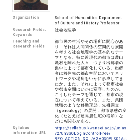
Organization
School of Humanities Department
of Culture and History Professor
Research Fields,
社会地理学
Keywords
Teaching and
都市民の生活やその場所に関心があ
Research Fields
り、それは人間関係の空間的な展開
を考える社会地理学の基本的なテー
マとなる。特に近現代の都市は農山
漁村を離れた人々、つまり出郷者の
集中によって都市化している。出郷
者は移住先の都市空間においてネッ
トワークや場所をいかに形成してき
たか。また、それによって都市社会
や都市空間はいかに変容したのか。
こうしたテーマを通じて、都市の現
在について考えている。また、集団
就職のような移動形態，先祖調査
（genealogy）の展開．都市形態の変
化（たとえば超高層住宅の増加）な
どにも関心がある。
Syllabus
https://syllabus.kwansei.ac.jp/unias
information URL
v2/UnSSOLoginControlFree?
REQ_ACTION_DO=/AGA030PLS01Act