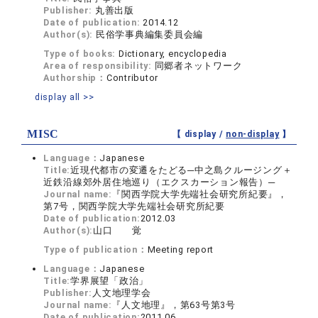
Publisher:
丸善出版
Date of publication:
2014.12
Author(s):
民俗学事典編集委員会編
Type of books:
Dictionary, encyclopedia
Area of responsibility:
同郷者ネットワーク
Authorship：
Contributor
display all >>
MISC
【 display /
non-display
】
Language：
Japanese
Title:
近現代都市の変遷をたどる─中之島クルージング＋
近鉄沿線郊外居住地巡り（エクスカーション報告）─
Journal name:
『関西学院大学先端社会研究所紀要』，
第7号，関西学院大学先端社会研究所紀要
Date of publication:
2012.03
Author(s):
山口 覚
Type of publication：
Meeting report
Language：
Japanese
Title:
学界展望「政治」
Publisher:
人文地理学会
Journal name:
『人文地理』，第63号第3号
Date of publication:
2011.06