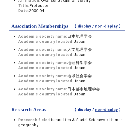
Affiliation:
Kwansei Gakuin University
Title:
Professor
Date:
2000.04 -
Association Memberships
【 display /
non-display
】
Academic society name:
日本地理学会
Academic country located:
Japan
Academic society name:
人文地理学会
Academic country located:
Japan
Academic society name:
地理科学学会
Academic country located:
Japan
Academic society name:
地域社会学会
Academic country located:
Japan
Academic society name:
日本都市地理学会
Academic country located:
Japan
Research Areas
【 display /
non-display
】
Research field:
Humanities & Social Sciences / Human
geography