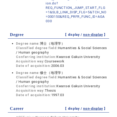
ion.do?
REQ_FUNCTION_JUMP_START_FLG
=1&SLB_LINK_DISP_FLG=5&TCH_NO
=000150&REQ_PRFR_FUNC_ID=AGA
030
Degree
【 display /
non-display
】
Degree name:
博士（地理学）
Classified degree field:
Humanities & Social Sciences
/ Human geography
Conferring institution:
Kwansei Gakuin University
Acquisition way:
Coursework
Date of acquisition:
2006.03
Degree name:
修士（地理学）
Classified degree field:
Humanities & Social Sciences
/ Human geography
Conferring institution:
Kwansei Gakuin University
Acquisition way:
Thesis
Date of acquisition:
1997.03
Career
【 display /
non-display
】