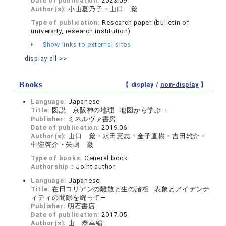
Date of publication:
2023.09
Author(s):
小山夏乃子・山口 覚
Type of publication:
Research paper (bulletin of
university, research institution)
Show links to external sites
display all >>
Books
【 display /
non-display
】
Language:
Japanese
Title:
図説 京阪神の地理—地図から学ぶ—
Publisher:
ミネルヴァ書房
Date of publication:
2019.06
Author(s):
山口 覚・水田憲志・金子直樹・吉田雄介・
中窪啓介・矢嶋 巌
Type of books:
General book
Authorship：
Joint author
Language:
Japanese
Title:
在日コリアンの離散と生の諸相―表象とアイデンテ
ィティの間隙を縫って―
Publisher:
明石書店
Date of publication:
2017.05
Author(s):
山 泰幸編