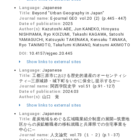
Language:
Japanese
Title:
Beyond "Urban Geography in Japan"
Journal name:
E-journal GEO vol.20 (2) (p.445 - 447)
Date of publication:
2025
Author(s):
Kazutoshi ABE, Jun KANEKO, Hiroyasu
NISHIYAMA, Ryo KOIZUMI, Takashi KAGAWA, Satoshi
YAMAGUCHI, Katsuyuki TAKENAKA, Kensaku TANAKA,
Ryo TANIMOTO, Takafumi KUMANO, Natsumi AKIMOTO
DOI:
10.4157/ejgeo.20.445
Show links to external sites
Language:
Japanese
Title:
工都三原市における歴史的遺産のオーセンティシ
ティ─三原城跡・城下町をいかに保全し提示するか─
Journal name:
関西学院史学 vol.51 (p.91 - 127)
Date of publication:
2024.03
Author(s):
山口 覚
Show links to external sites
Language:
Japanese
Title:
産炭地域をめぐる広域職業紹介制度の展開─筑豊地
区からの炭鉱離職者の移転就職と兵庫県での住宅事業を
中心に─
Journal name:
人文論究 vol.73 (１・２) (p.1 - 37)