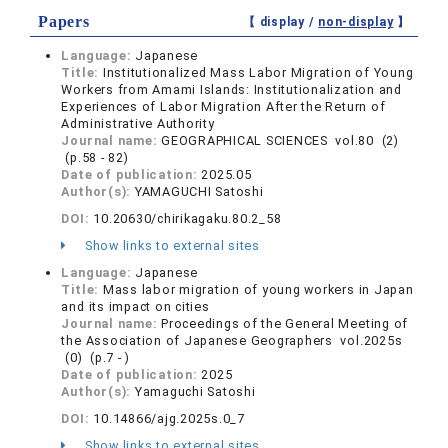
Papers
【 display /
non-display
】
Language:
Japanese
Title:
Institutionalized Mass Labor Migration of Young
Workers from Amami Islands: Institutionalization and
Experiences of Labor Migration After the Return of
Administrative Authority
Journal name:
GEOGRAPHICAL SCIENCES vol.80 (2)
(p.58 - 82)
Date of publication:
2025.05
Author(s):
YAMAGUCHI Satoshi
DOI:
10.20630/chirikagaku.80.2_58
Show links to external sites
Language:
Japanese
Title:
Mass labor migration of young workers in Japan
and its impact on cities
Journal name:
Proceedings of the General Meeting of
the Association of Japanese Geographers vol.2025s
(0) (p.7 - )
Date of publication:
2025
Author(s):
Yamaguchi Satoshi
DOI:
10.14866/ajg.2025s.0_7
Show links to external sites