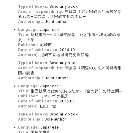
Type of books:
Scholarly book
Area of responsibility:
在日コリアン宗教者と宗教的な
るもの―エスニック宗教文化の周辺―
Authorship：
Joint author
Language:
Japanese
Title:
尼崎市制一〇〇周年記念 たどる調べる尼崎の歴
史 下巻
Publisher:
尼崎市
Date of publication:
2016.10
Author(s):
尼崎市立地域研究史料館編
Type of books:
Scholarly book
Area of responsibility:
聞き取り調査の方法／同郷者集
団の調査
Authorship：
Joint author
Language:
Japanese
Title:
集団就職とは何であったか─〈金の卵〉の時空間─
Publisher:
ミネルヴァ書房
Date of publication:
2016.01
Author(s):
山口 覚
Type of books:
Scholarly book
Authorship：
Sole author
Language:
Japanese
Title:
民俗学事典