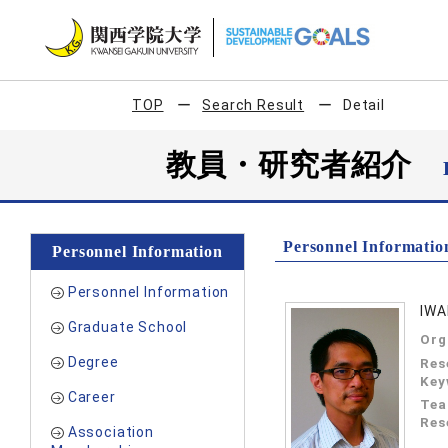
TOP
Search Result
Detail
教員・研究者紹介
Personnel Informatio
Personnel Information
Personnel Information
IWA
Graduate School
Org
Degree
Res
Key
Career
Tea
Res
Association