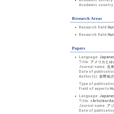
Academic society
Academic country 
Research Areas
Research field:
Hum
Research field:
Hum
Papers
Language:
Japane
Title:
アメリカとゆ
Journal name:
北米
Date of publicatio
Author(s):
岩野祐
Type of publicatio
Field of experts:
H
Language:
Japane
Title:
<Articles>As
Journal name:
アジ
Date of publicatio