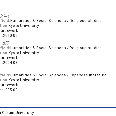
(文学）
field:
Humanities & Social Sciences / Religious studies
tion:
Kyoto University
oursework
n:
2010.03
（文学）
field:
Humanities & Social Sciences / Religious studies
tion:
Kyoto University
oursework
n:
2004.03
field:
Humanities & Social Sciences / Japanese literature
tion:
Kyoto University
oursework
n:
1995.03
 Gakuin University