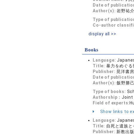
Date of publicatio
Author(s):
岩野祐
Type of publicatio
Co-author classif
display all >>
Books
Language:
Japane
Title:
暴力をめぐる
Publisher:
晃洋書
Date of publicatio
Author(s):
飯野勝己
Type of books:
Sch
Authorship：
Joint
Field of experts:
H
Show links to ex
Language:
Japane
Title:
自死と遺族と
Publisher:
新教出