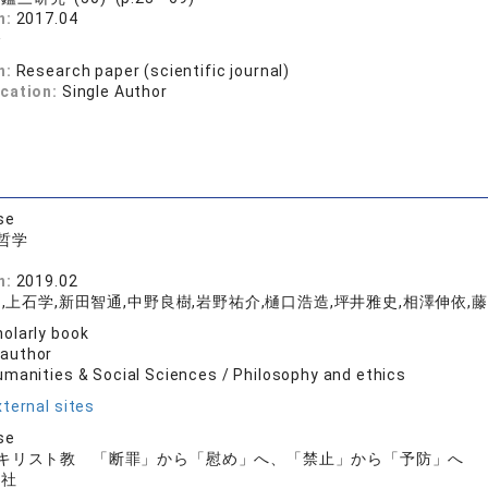
n:
2017.04
介
n:
Research paper (scientific journal)
ication:
Single Author
se
哲学
房
n:
2019.02
,上石学,新田智通,中野良樹,岩野祐介,樋口浩造,坪井雅史,相澤伸依,
olarly book
 author
umanities & Social Sciences / Philosophy and ethics
ternal sites
se
キリスト教 「断罪」から「慰め」へ、「禁止」から「予防」へ
版社