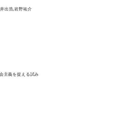
,井出浩,岩野祐介
会主義を捉える試み