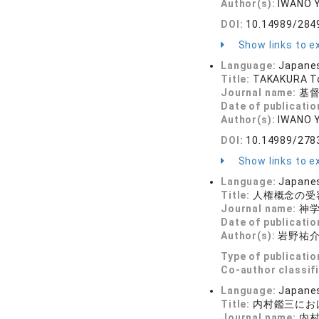
Author(s):
IWANO 
DOI:
10.14989/284
Show links to ex
Language:
Japane
Title:
TAKAKURA Toku
Journal name:
基督教
Date of publicatio
Author(s):
IWANO 
DOI:
10.14989/278
Show links to ex
Language:
Japane
Title:
人権概念の受
Journal name:
神学研
Date of publicatio
Author(s):
岩野祐
Type of publicatio
Co-author classif
Language:
Japane
Title:
内村鑑三にお
Journal name:
内村鑑