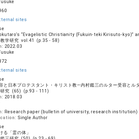
Yusuke
960
ternal sites
se
taro's “Evagelistic Christianity (Fukuin-teki Kirisuto-kyo)” an
学研究 vol.41 (p.35 - 58)
n:
2022.03
Yusuke
372
ternal sites
se
容と日本プロテスタント・キリスト教―内村鑑三のルター受容とル
究 (65) (p.93 - 111)
n:
2018.03
介
n:
Research paper (bulletin of university, research institution)
ication:
Single Author
se
ける「霊の体」
三研究 (50) (p.23 - 69)