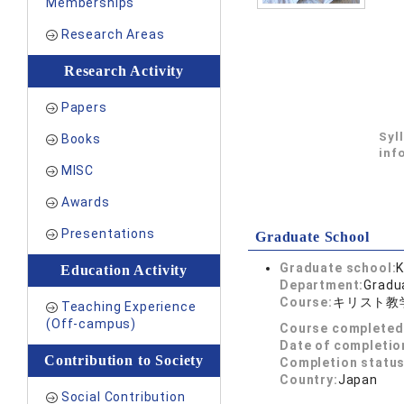
Memberships
Research Areas
Research Activity
Papers
Syl
Books
inf
MISC
Awards
Presentations
Graduate School
Graduate school:
K
Education Activity
Department:
Gradua
Course:
キリスト教
Teaching Experience
(Off-campus)
Course completed
Date of completio
Contribution to Society
Completion status
Country:
Japan
Social Contribution