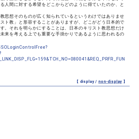
する人間に対する希望をどこからどのように得ていたのか、と
教思想そのものが広く知られているというわけではありませ
リスト教」と形容することがありますが、どこがどう日本的で
です。それを明らかにすることは、日本のキリスト教思想だけ
て未来を考える上でも重要な手掛かりであるように思われるの
nSSOLoginControlFree?
?
_LINK_DISP_FLG=159&TCH_NO=080041&REQ_PRFR_FUN
【 display /
non-display
】