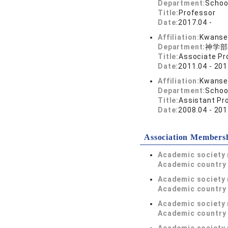
Department:
Schoo
Title:
Professor
Date:
2017.04 -
Affiliation:
Kwansei
Department:
神学部
Title:
Associate Pr
Date:
2011.04 - 201
Affiliation:
Kwansei
Department:
Schoo
Title:
Assistant Pr
Date:
2008.04 - 201
Association Members
Academic society
Academic country 
Academic society
Academic country 
Academic society
Academic country 