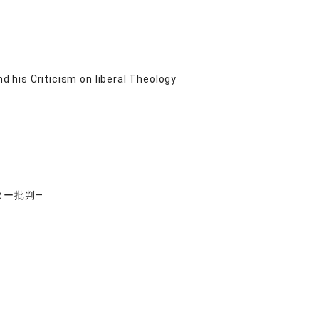
d his Criticism on liberal Theology
ター批判―