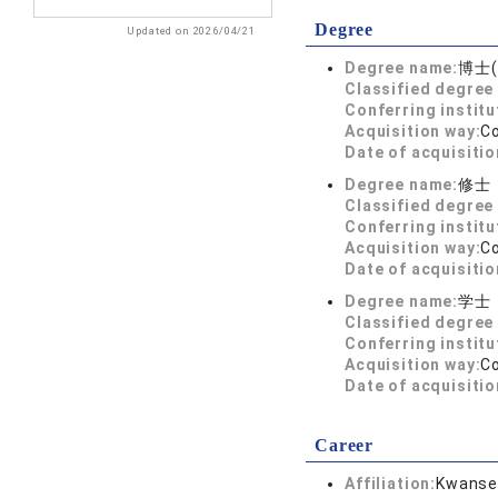
Degree
Updated on 2026/04/21
Degree name:
博士
Classified degree 
Conferring institu
Acquisition way:
C
Date of acquisitio
Degree name:
修士
Classified degree 
Conferring institu
Acquisition way:
C
Date of acquisitio
Degree name:
学士
Classified degree 
Conferring institu
Acquisition way:
C
Date of acquisitio
Career
Affiliation:
Kwansei