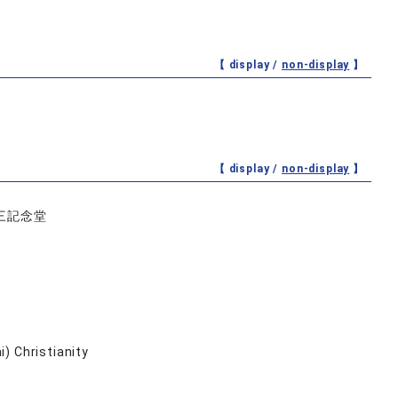
【 display /
non-display
】
【 display /
non-display
】
三記念堂
) Christianity