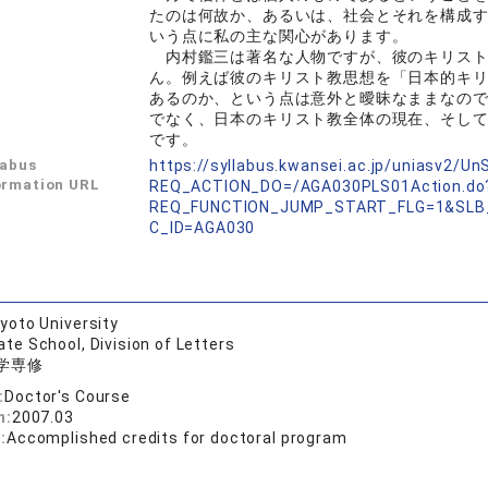
たのは何故か、あるいは、社会とそれを構成
いう点に私の主な関心があります。
内村鑑三は著名な人物ですが、彼のキリスト
ん。例えば彼のキリスト教思想を「日本的キ
あるのか、という点は意外と曖昧なままなの
でなく、日本のキリスト教全体の現在、そし
です。
labus
https://syllabus.kwansei.ac.jp/uniasv2/U
ormation URL
REQ_ACTION_DO=/AGA030PLS01Action.do
REQ_FUNCTION_JUMP_START_FLG=1&SLB
C_ID=AGA030
yoto University
te School, Division of Letters
学専修
:
Doctor's Course
n:
2007.03
:
Accomplished credits for doctoral program