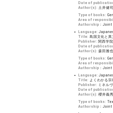
Date of publicatio
Author(s):
土井健司
Type of books:
Gen
Area of responsibi
Authorship：
Joint
Language:
Japane
Title:
島国文化と異
Publisher:
関西学
Date of publicatio
Author(s):
森田雅也
Type of books:
Gen
Area of responsibi
Authorship：
Joint
Language:
Japane
Title:
よくわかる宗
Publisher:
ミネル
Date of publicatio
Author(s):
櫻井義秀
Type of books:
Tex
Authorship：
Joint