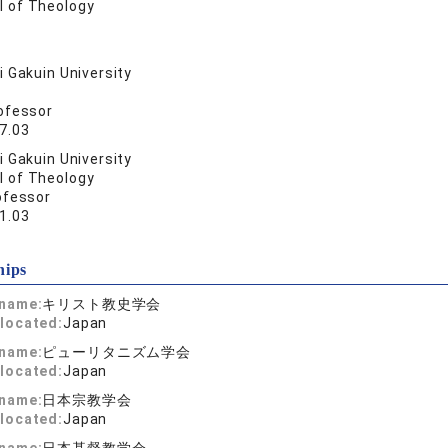
l of Theology
 Gakuin University
ofessor
7.03
 Gakuin University
l of Theology
ofessor
1.03
hips
 name:
キリスト教史学会
located:
Japan
 name:
ピューリタニズム学会
located:
Japan
 name:
日本宗教学会
located:
Japan