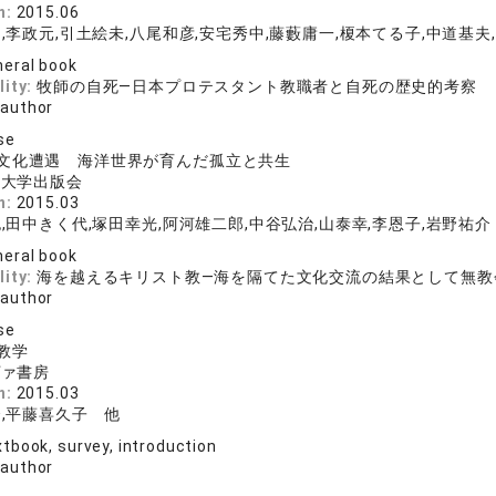
n:
2015.06
,李政元,引土絵未,八尾和彦,安宅秀中,藤藪庸一,榎本てる子,中道基夫
eral book
lity:
牧師の自死―日本プロテスタント教職者と自死の歴史的考察
 author
se
文化遭遇 海洋世界が育んだ孤立と共生
院大学出版会
n:
2015.03
,田中きく代,塚田幸光,阿河雄二郎,中谷弘治,山泰幸,李恩子,岩野祐介
eral book
lity:
海を越えるキリスト教―海を隔てた文化交流の結果として無教
 author
se
教学
ヴァ書房
n:
2015.03
,平藤喜久子 他
tbook, survey, introduction
 author