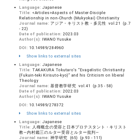
Language:
Japanese
Title:
<Articles>Aspects of Master-Disciple
Relationship in non-Church (Mukyokai) Christianity
Journal name:
アジア・キリスト教・多元性 vol.21 (p.7
- 22)
Date of publication:
2023.03
Author(s):
IWANO Yusuke
DOI:
10.14989/284960
Show links to external sites
Language:
Japanese
Title:
TAKAKURA Tokutaro's “Evagelistic Christianity
(Fukuin-teki Kirisuto-kyo)” and his Criticism on liberal
Theology
Journal name:
基督教学研究 vol.41 (p.35 - 58)
Date of publication:
2022.03
Author(s):
IWANO Yusuke
DOI:
10.14989/278372
Show links to external sites
Language:
Japanese
Title:
人権概念の受容と日本プロテスタント・キリスト
教―内村鑑三のルター受容とルター批判―
Journal name:
神学研究 (65) (p.93 - 111)