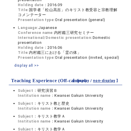
Holding date：
2016.09
Title:
国学者「松山高吉」のキリスト教受容と宗教理解
コメンテーター
Presentation type:
Oral presentation (general)
Language:
Japanese
Conference name:
内村鑑三研究セミナー
International/Domestic presentation:
Domestic
presentation
Holding date：
2016.06
Title:
内村鑑三における「霊の体」
Presentation type:
Oral presentation (invited, special)
display all >>
Teaching Experience (Off-campus)
【 display /
non-display
】
Subject：
研究演習Ｂ
Institution name：
Kwansei Gakuin University
Subject：
キリスト教と歴史
Institution name：
Kwansei Gakuin University
Subject：
キリスト教学Ａ
Institution name：
Kwansei Gakuin University
Subject：
キリスト教学Ａ