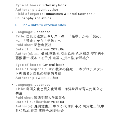
Type of books:
Scholarly book
Authorship：
Joint author
Field of experts:
Humanities & Social Sciences /
Philosophy and ethics
Show links to external sites
Language:
Japanese
Title:
自死と遺族とキリスト教 「断罪」から「慰め」
へ、「禁止」から「予防」へ
Publisher:
新教出版社
Date of publication:
2015.06
Author(s):
土井健司,李政元,引土絵未,八尾和彦,安宅秀中,
藤藪庸一,榎本てる子,中道基夫,井出浩,岩野祐介
Type of books:
General book
Area of responsibility:
牧師の自死―日本プロテスタン
ト教職者と自死の歴史的考察
Authorship：
Joint author
Language:
Japanese
Title:
島国文化と異文化遭遇 海洋世界が育んだ孤立と
共生
Publisher:
関西学院大学出版会
Date of publication:
2015.03
Author(s):
森田雅也,田中きく代,塚田幸光,阿河雄二郎,中
谷弘治,山泰幸,李恩子,岩野祐介