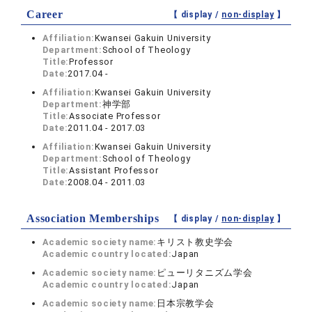
Career
【 display /
non-display
】
Affiliation:
Kwansei Gakuin University
Department:
School of Theology
Title:
Professor
Date:
2017.04 -
Affiliation:
Kwansei Gakuin University
Department:
神学部
Title:
Associate Professor
Date:
2011.04 - 2017.03
Affiliation:
Kwansei Gakuin University
Department:
School of Theology
Title:
Assistant Professor
Date:
2008.04 - 2011.03
Association Memberships
【 display /
non-display
】
Academic society name:
キリスト教史学会
Academic country located:
Japan
Academic society name:
ピューリタニズム学会
Academic country located:
Japan
Academic society name:
日本宗教学会