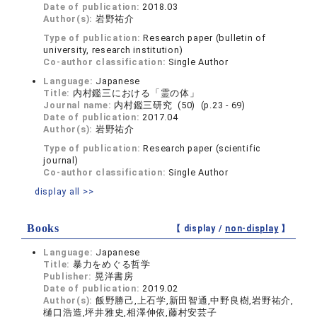
Date of publication:
2018.03
Author(s):
岩野祐介
Type of publication:
Research paper (bulletin of
university, research institution)
Co-author classification:
Single Author
Language:
Japanese
Title:
内村鑑三における「霊の体」
Journal name:
内村鑑三研究 (50) (p.23 - 69)
Date of publication:
2017.04
Author(s):
岩野祐介
Type of publication:
Research paper (scientific
journal)
Co-author classification:
Single Author
display all >>
Books
【 display /
non-display
】
Language:
Japanese
Title:
暴力をめぐる哲学
Publisher:
晃洋書房
Date of publication:
2019.02
Author(s):
飯野勝己,上石学,新田智通,中野良樹,岩野祐介,
樋口浩造,坪井雅史,相澤伸依,藤村安芸子