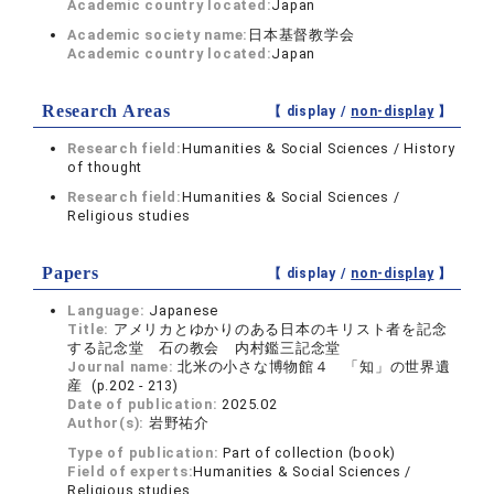
Academic country located:
Japan
Academic society name:
日本基督教学会
Academic country located:
Japan
Research Areas
【 display /
non-display
】
Research field:
Humanities & Social Sciences / History
of thought
Research field:
Humanities & Social Sciences /
Religious studies
Papers
【 display /
non-display
】
Language:
Japanese
Title:
アメリカとゆかりのある日本のキリスト者を記念
する記念堂 石の教会 内村鑑三記念堂
Journal name:
北米の小さな博物館４ 「知」の世界遺
産 (p.202 - 213)
Date of publication:
2025.02
Author(s):
岩野祐介
Type of publication:
Part of collection (book)
Field of experts:
Humanities & Social Sciences /
Religious studies