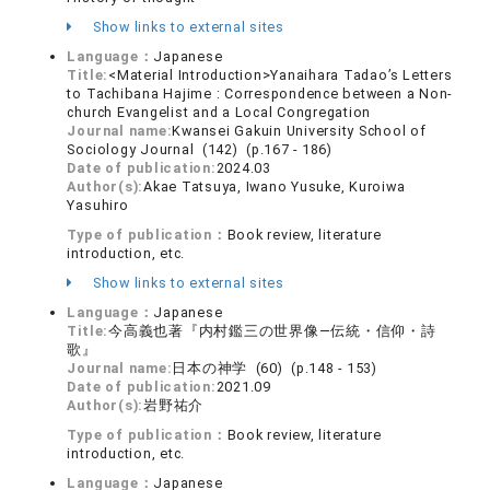
Show links to external sites
Language：
Japanese
Title:
<Material Introduction>Yanaihara Tadao’s Letters
to Tachibana Hajime : Correspondence between a Non-
church Evangelist and a Local Congregation
Journal name:
Kwansei Gakuin University School of
Sociology Journal (142) (p.167 - 186)
Date of publication:
2024.03
Author(s):
Akae Tatsuya, Iwano Yusuke, Kuroiwa
Yasuhiro
Type of publication：
Book review, literature
introduction, etc.
Show links to external sites
Language：
Japanese
Title:
今高義也著『内村鑑三の世界像―伝統・信仰・詩
歌』
Journal name:
日本の神学 (60) (p.148 - 153)
Date of publication:
2021.09
Author(s):
岩野祐介
Type of publication：
Book review, literature
introduction, etc.
Language：
Japanese