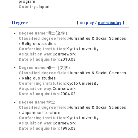
program
Country:
Japan
Degree
【 display /
non-display
】
Degree name:
博士(文学）
Classified degree field:
Humanities & Social Sciences
/ Religious studies
Conferring institution:
Kyoto University
Acquisition way:
Coursework
Date of acquisition:
2010.03
Degree name:
修士（文学）
Classified degree field:
Humanities & Social Sciences
/ Religious studies
Conferring institution:
Kyoto University
Acquisition way:
Coursework
Date of acquisition:
2004.03
Degree name:
学士
Classified degree field:
Humanities & Social Sciences
/ Japanese literature
Conferring institution:
Kyoto University
Acquisition way:
Coursework
Date of acquisition:
1995.03