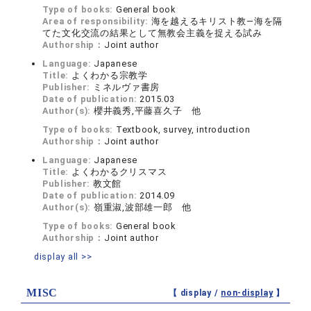
Type of books:
General book
Area of responsibility:
海を越えるキリスト教―海を隔
てた文化交流の結果として無教会主義を捉える試み
Authorship：
Joint author
Language:
Japanese
Title:
よくわかる宗教学
Publisher:
ミネルヴァ書房
Date of publication:
2015.03
Author(s):
櫻井義秀,平藤喜久子 他
Type of books:
Textbook, survey, introduction
Authorship：
Joint author
Language:
Japanese
Title:
よくわかるクリスマス
Publisher:
教文館
Date of publication:
2014.09
Author(s):
嶺重淑,波部雄一郎 他
Type of books:
General book
Authorship：
Joint author
display all >>
MISC
【 display /
non-display
】