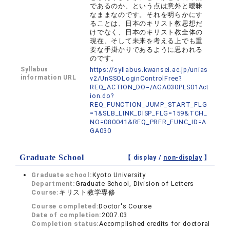
であるのか、という点は意外と曖昧
なままなのです。それを明らかにす
ることは、日本のキリスト教思想だ
けでなく、日本のキリスト教全体の
現在、そして未来を考える上でも重
要な手掛かりであるように思われる
のです。
Syllabus
https://syllabus.kwansei.ac.jp/unias
information URL
v2/UnSSOLoginControlFree?
REQ_ACTION_DO=/AGA030PLS01Act
ion.do?
REQ_FUNCTION_JUMP_START_FLG
=1&SLB_LINK_DISP_FLG=159&TCH_
NO=080041&REQ_PRFR_FUNC_ID=A
GA030
Graduate School
【 display /
non-display
】
Graduate school:
Kyoto University
Department:
Graduate School, Division of Letters
Course:
キリスト教学専修
Course completed:
Doctor's Course
Date of completion:
2007.03
Completion status:
Accomplished credits for doctoral