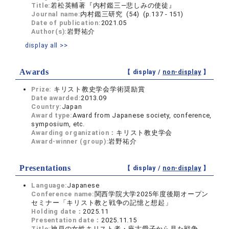
Title:
若松英輔著『内村鑑三―悲しみの使徒』
Journal name:
内村鑑三研究 (54) (p.137 - 151)
Date of publication:
2021.05
Author(s):
岩野祐介
display all >>
Awards
【 display /
non-display
】
Prize:
キリスト教史学会学術奨励賞
Date awarded:
2013.09
Country:
Japan
Award type:
Award from Japanese society, conference,
symposium, etc.
Awarding organization：
キリスト教史学会
Award-winner (group):
岩野祐介
Presentations
【 display /
non-display
】
Language:
Japanese
Conference name:
関西学院大学2025年度後期オープン
セミナー「キリスト教と戦争の記憶と想起」
Holding date：
2025.11
Presentation date：
2025.11.15
Title:
神戸の女性キリスト者・座古愛子から見た戦争