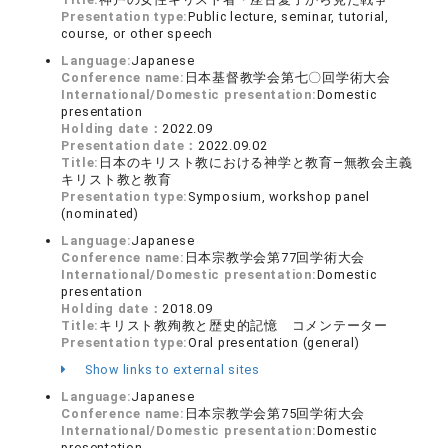
Presentation type:
Public lecture, seminar, tutorial,
course, or other speech
Language:
Japanese
Conference name:
日本基督教学会第七〇回学術大会
International/Domestic presentation:
Domestic
presentation
Holding date：
2022.09
Presentation date：
2022.09.02
Title:
日本のキリスト教における神学と教育―無教会主義
キリスト教と教育
Presentation type:
Symposium, workshop panel
(nominated)
Language:
Japanese
Conference name:
日本宗教学会第77回学術大会
International/Domestic presentation:
Domestic
presentation
Holding date：
2018.09
Title:
キリスト教殉教と歴史的記憶 コメンテーター
Presentation type:
Oral presentation (general)
Show links to external sites
Language:
Japanese
Conference name:
日本宗教学会第75回学術大会
International/Domestic presentation:
Domestic
presentation