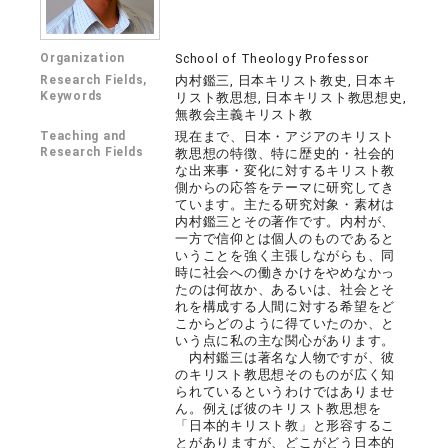
Organization
School of Theology Professor
Research Fields,
内村鑑三, 日本キリスト教史, 日本キ
Keywords
リスト教思想, 日本キリスト教思想史,
無教会主義キリスト教
Teaching and
現在まで、日本・アジアのキリスト
Research Fields
教思想の特徴、特に歴史的・社会的
な出来事・変化に対するキリスト教
側からの応答をテーマに研究してき
ています。主たる研究対象・素材は
内村鑑三とその著作です。内村が、
一方で信仰とは個人のものであると
いうことを強く主張しながらも、同
時に社会への働きかけをやめなかっ
たのは何故か、あるいは、社会とそ
れを構成する人間に対する希望をど
こからどのように得ていたのか、と
いう点に私の主な関心があります。
内村鑑三は著名な人物ですが、彼
のキリスト教思想そのものが広く知
られているというわけではありませ
ん。例えば彼のキリスト教思想を
「日本的キリスト教」と形容するこ
とがありますが、どこがどう日本的