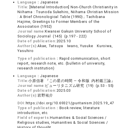
Language：
Japanese
Title:
[Material Introduction] Non-Church Christianity in
Niihama : Tsunoda Sukehiro, Niihama Christian Mission
: A Brief Chronological Table (1990) ; Tachibana
Hajime, Greetings to Former Members of the
Association (1952)
Journal name:
Kwansei Gakuin University School of
Sociology Journal (145) (p.197 - 222)
Date of publication:
2025.10
Author(s):
Akae, Tatsuya Iwano, Yusuke Kuroiwa,
Yasuhiro
Type of publication：
Rapid communication, short
report, research note, etc. (bulletin of university,
research institution)
Language：
Japanese
Title:
小原信著 『この星の時間 ― 令和版 内村鑑三論』
Journal name:
ピューリタニズム研究 (19) (p.53 - 55)
Date of publication:
2025.03
Author(s):
岩野祐介
DOI:
https://doi.org/10.69321/jpuritanism.2025.19_47
Type of publication：
Book review, literature
introduction, etc.
Field of experts:
Humanities & Social Sciences /
Religious studies, Humanities & Social Sciences /
History of thought