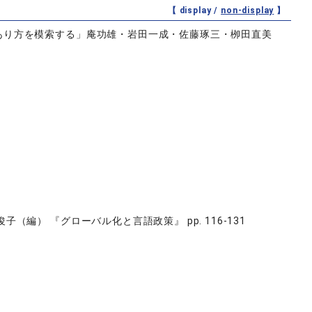
【 display /
non-display
】
あり方を模索する」庵功雄・岩田一成・佐藤琢三・栁田直美
） 『グローバル化と言語政策』 pp. 116-131