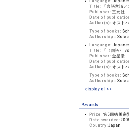
Language:
Japane
Title:
「言語意識とコ
Publisher:
三元社
Date of publicatio
Author(s):
オスト
Type of books:
Sch
Authorship：
Sole 
Language:
Japane
Title:
「〈国語〉 v
Publisher:
金星堂
Date of publicatio
Author(s):
オスト
Type of books:
Sch
Authorship：
Sole 
display all >>
Awards
Prize:
第5回徳川宗
Date awarded:
200
Country:
Japan