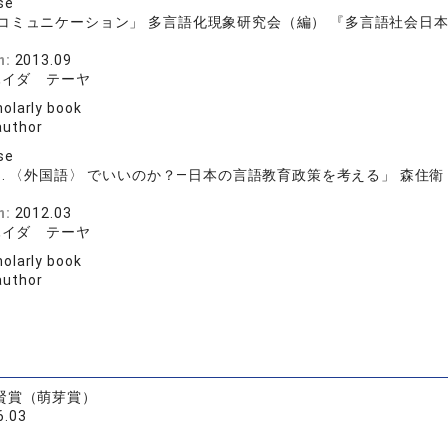
se
ミュニケーション」 多言語化現象研究会（編） 『多言語社会日本―その
n:
2013.09
ハイダ テーヤ
olarly book
author
se
s. 〈外国語〉 でいいのか？―日本の言語教育政策を考える」 森住衛（監
n:
2012.03
ハイダ テーヤ
olarly book
author
賢賞（萌芽賞）
6.03