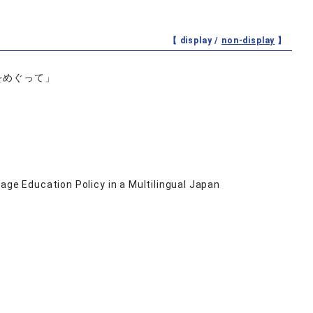
【 display /
non-display
】
をめぐって」
age Education Policy in a Multilingual Japan