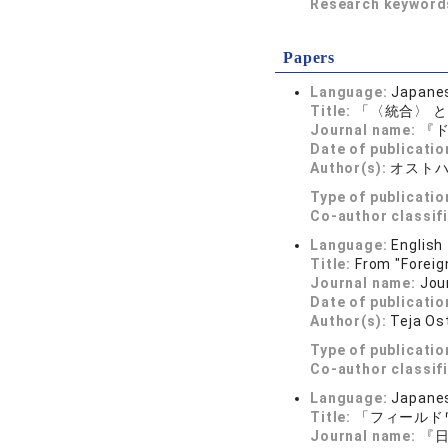
Research keywor
Papers
Language:
Japane
Title:
「〈統合〉 
Journal name:
『ド
Date of publicatio
Author(s):
オスト
Type of publicatio
Co-author classif
Language:
English
Title:
From "Foreig
Journal name:
Jou
Date of publicatio
Author(s):
Teja Os
Type of publicatio
Co-author classif
Language:
Japane
Title:
「フィールド
Journal name:
『日本