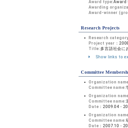
Award type:
Award 
Awarding organiz
Award-winner (gro
Research Projects
Research categor
Project year：
2008
Title:
多言語社会に
Show links to ex
Committee Membersh
Organization nam
Committee name:
Organization nam
Committee name:
Date：
2009.04 - 2
Organization nam
Committee name:
Date：
2007.10 - 2