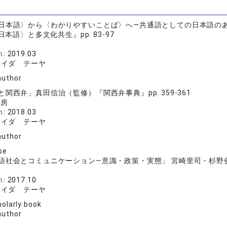
日本語〉から〈わかりやすいことば〉へ―共通語としての日本語の
語〉と多文化共生』pp. 83-97
版
n:
2019.03
ハイダ テーヤ
author
関西弁」真田信治（監修）『関西弁事典』pp. 359-361
書房
n:
2018.03
ハイダ テーヤ
author
se
社会とコミュニケーション―意識・政策・実態」 宮崎里司・杉野俊子（編
店
n:
2017.10
ハイダ テーヤ
olarly book
author