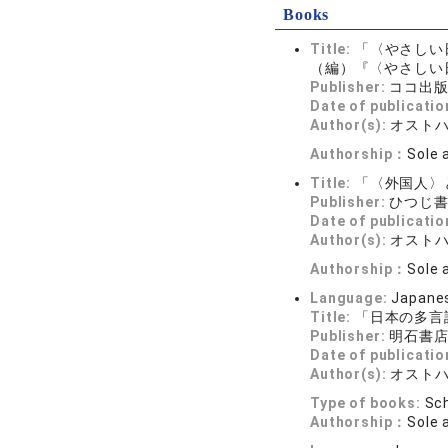
Books
Title:
「〈やさしい
（編）『〈やさしい日本
Publisher:
ココ出
Date of publicatio
Author(s):
オスト
Authorship：
Sole 
Title:
「〈外国人〉と
Publisher:
ひつじ
Date of publicatio
Author(s):
オスト
Authorship：
Sole 
Language:
Japane
Title:
「日本の多言語
Publisher:
明石書
Date of publicatio
Author(s):
オスト
Type of books:
Sch
Authorship：
Sole 