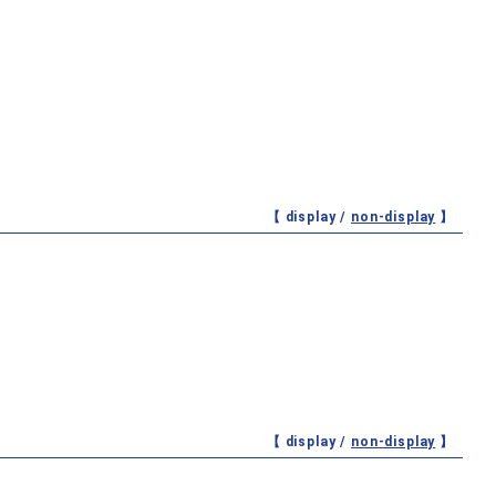
【 display /
non-display
】
【 display /
non-display
】