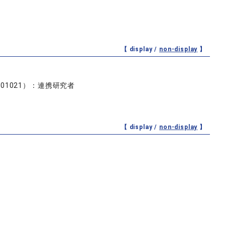
【 display /
non-display
】
1021）：連携研究者
【 display /
non-display
】