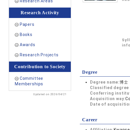
Research Areas
Research Activity
Papers
Books
Syl
Awards
inf
Research Projects
Contribution to Society
Degree
Committee
Degree name:
博士
Memberships
Classified degree 
Conferring institu
Updated on 2026/04/21
Acquisition way:
C
Date of acquisitio
Career
Affiliation:
Kwansei