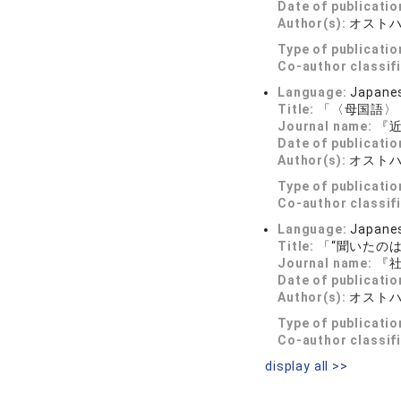
Date of publicatio
Author(s):
オスト
Type of publicatio
Co-author classif
Language:
Japane
Title:
「〈母国語〉
Journal name:
『近
Date of publicatio
Author(s):
オスト
Type of publicatio
Co-author classif
Language:
Japane
Title:
「“聞いたの
Journal name:
『社会
Date of publicatio
Author(s):
オスト
Type of publicatio
Co-author classif
display all >>