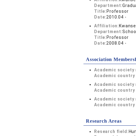
Department:
Gradu
Title:
Professor
Date:
2010.04 -
Affiliation:
Kwansei
Department:
School
Title:
Professor
Date:
2008.04 -
Association Members
Academic society
Academic country 
Academic society
Academic country 
Academic society
Academic country 
Research Areas
Research field:
Hum