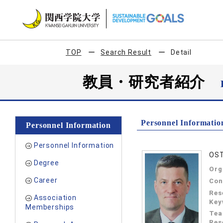
TOP
Search Result
Detail
教員・研究者紹介
Personnel Informatio
Personnel Information
Personnel Information
OST
Degree
Org
Career
Con
Res
Association
Key
Memberships
Tea
Res