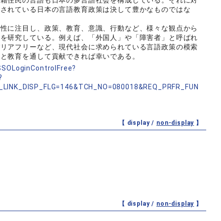
国籍住民の言語も日本の多言語社会を構成している。それに対
化されている日本の言語教育政策は決して豊かなものではな
性に注目し、政策、教育、意識、行動など、様々な観点から
ンを研究している。例えば、「外国人」や「障害者」と呼ばれ
バリアフリーなど、現代社会に求められている言語政策の模索
究と教育を通して貢献できれば幸いである。
nSSOLoginControlFree?
?
_LINK_DISP_FLG=146&TCH_NO=080018&REQ_PRFR_FUN
【 display /
non-display
】
【 display /
non-display
】