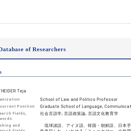
Database of Researchers
n
HEIDER Teja
anization
School of Law and Politics Professor
current Position
Graduate School of Language, Communicati
earch Fields,
社会言語学, 言語政策論, 言語文化教育学
words
ching and
琉球諸語、アイヌ語、韓国・朝鮮語、日本手
earch Fields