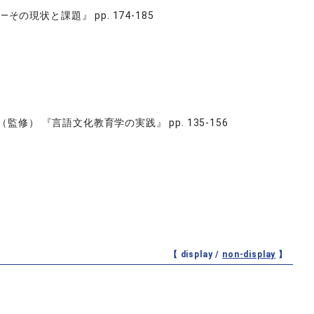
現状と課題』 pp. 174-185
修） 『言語文化教育学の実践』 pp. 135-156
【 display /
non-display
】