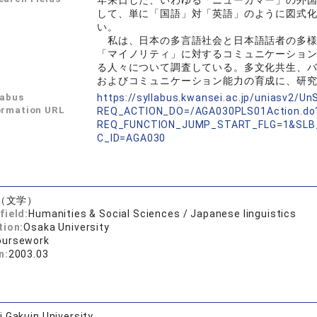
年来日した、いわゆる「ニューカマー」の外
して、単に「国語」対「英語」のように図式
い。
私は、日本の多言語社会と日本語話者の多様
「マイノリティ」に対するコミュニケーショ
る人々について調査している。多文化共生、
およびコミュニケーション能力の育成に、研
labus
https://syllabus.kwansei.ac.jp/uniasv2/U
ormation URL
REQ_ACTION_DO=/AGA030PLS01Action.do
REQ_FUNCTION_JUMP_START_FLG=1&SLB
C_ID=AGA030
（文学）
field:
Humanities & Social Sciences / Japanese linguistics
tion:
Osaka University
oursework
n:
2003.03
 Gakuin University