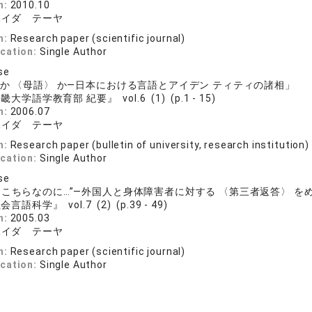
n:
2010.10
ハイダ テーヤ
n:
Research paper (scientific journal)
ication:
Single Author
se
 か 〈母語〉 か―日本における言語とアイデン ティティの諸相」
畿大学語学教育部 紀要』 vol.6 (1) (p.1 - 15)
n:
2006.07
ハイダ テーヤ
n:
Research paper (bulletin of university, research institution)
ication:
Single Author
se
はこちらなのに…”―外国人と身体障害者に対する 〈第三者返答〉 を
言語科学』 vol.7 (2) (p.39 - 49)
n:
2005.03
ハイダ テーヤ
n:
Research paper (scientific journal)
ication:
Single Author