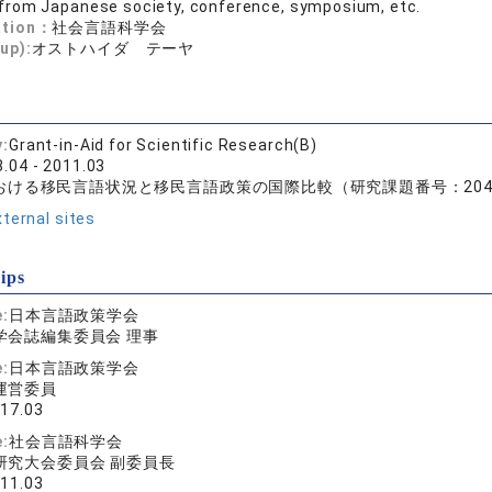
from Japanese society, conference, symposium, etc.
ation：
社会言語科学会
up):
オストハイダ テーヤ
y:
Grant-in-Aid for Scientific Research(B)
.04 - 2011.03
おける移民言語状況と移民言語政策の国際比較（研究課題番号：2040
ternal sites
ips
e:
日本言語政策学会
学会誌編集委員会 理事
e:
日本言語政策学会
運営委員
017.03
e:
社会言語科学会
研究大会委員会 副委員長
011.03