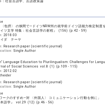
ds：
社会言語学、言語政策論
se
と 〈包摂〉 の狭間で―ドイツNRW州の就学前ドイツ語能力検定制度
イツ文学 特集：社会言語学の射程』 (156) (p.42 - 59)
n:
2018.03
ハイダ テーヤ
n:
Research paper (scientific journal)
ication:
Single Author
n" Language Education to Plurilingualism: Challenges for Langu
rnal of Social Sciences vol.8 (1) (p.109 - 115)
n:
2012.02
theider
n:
Research paper (scientific journal)
ication:
Single Author
se
ワークのすすめ―対 〈外国人〉 コミュニケーション行動を例に」
語学』 vol.29 (12) (p.46 - 56)