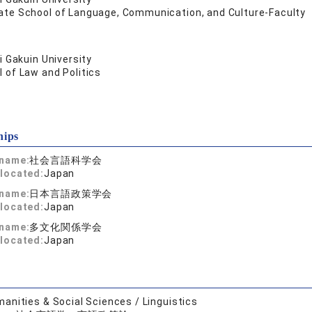
ate School of Language, Communication, and Culture-Faculty
 Gakuin University
 of Law and Politics
hips
 name:
社会言語科学会
located:
Japan
 name:
日本言語政策学会
located:
Japan
 name:
多文化関係学会
located:
Japan
anities & Social Sciences / Linguistics