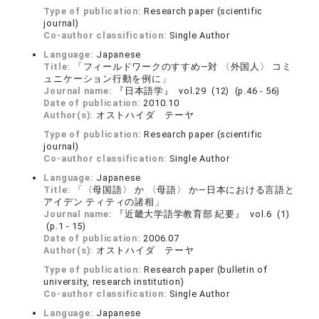
Type of publication:
Research paper (scientific
journal)
Co-author classification:
Single Author
Language:
Japanese
Title:
「フィールドワークのすすめ―対 〈外国人〉 コミ
ュニケーション行動を例に」
Journal name:
『日本語学』 vol.29 (12) (p.46 - 56)
Date of publication:
2010.10
Author(s):
オストハイダ テーヤ
Type of publication:
Research paper (scientific
journal)
Co-author classification:
Single Author
Language:
Japanese
Title:
「〈母国語〉 か 〈母語〉 か―日本における言語と
アイデン ティティの諸相」
Journal name:
『近畿大学語学教育部 紀要』 vol.6 (1)
(p.1 - 15)
Date of publication:
2006.07
Author(s):
オストハイダ テーヤ
Type of publication:
Research paper (bulletin of
university, research institution)
Co-author classification:
Single Author
Language:
Japanese