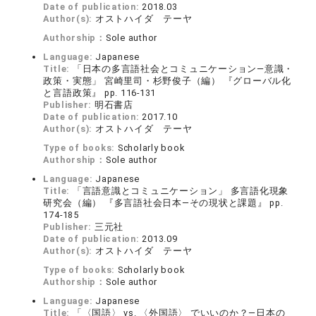
Date of publication:
2018.03
Author(s):
オストハイダ テーヤ
Authorship：
Sole author
Language:
Japanese
Title:
「日本の多言語社会とコミュニケーション―意識・
政策・実態」 宮崎里司・杉野俊子（編） 『グローバル化
と言語政策』 pp. 116-131
Publisher:
明石書店
Date of publication:
2017.10
Author(s):
オストハイダ テーヤ
Type of books:
Scholarly book
Authorship：
Sole author
Language:
Japanese
Title:
「言語意識とコミュニケーション」 多言語化現象
研究会（編） 『多言語社会日本―その現状と課題』 pp.
174-185
Publisher:
三元社
Date of publication:
2013.09
Author(s):
オストハイダ テーヤ
Type of books:
Scholarly book
Authorship：
Sole author
Language:
Japanese
Title:
「〈国語〉 vs. 〈外国語〉 でいいのか？―日本の