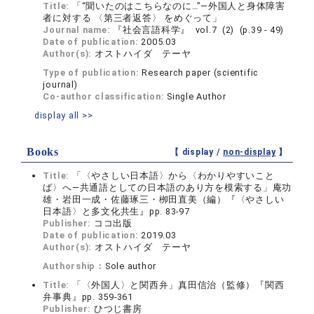
Title:
「“聞いたのはこちらなのに…”―外国人と身体障害
者に対する 〈第三者返答〉 をめぐって」
Journal name:
『社会言語科学』 vol.7 (2) (p.39 - 49)
Date of publication:
2005.03
Author(s):
オストハイダ テーヤ
Type of publication:
Research paper (scientific
journal)
Co-author classification:
Single Author
display all >>
Books
【 display /
non-display
】
Title:
「〈やさしい日本語〉から〈わかりやすいこと
ば〉へ―共通語としての日本語のあり方を模索する」庵功
雄・岩田一成・佐藤琢三・栁田直美（編）『〈やさしい
日本語〉と多文化共生』pp. 83-97
Publisher:
ココ出版
Date of publication:
2019.03
Author(s):
オストハイダ テーヤ
Authorship：
Sole author
Title:
「〈外国人〉と関西弁」真田信治（監修）『関西
弁事典』pp. 359-361
Publisher:
ひつじ書房