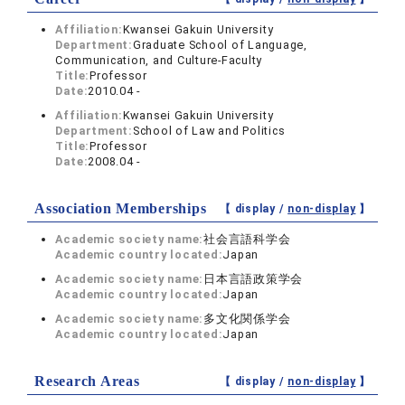
Affiliation:
Kwansei Gakuin University
Department:
Graduate School of Language,
Communication, and Culture-Faculty
Title:
Professor
Date:
2010.04 -
Affiliation:
Kwansei Gakuin University
Department:
School of Law and Politics
Title:
Professor
Date:
2008.04 -
Association Memberships
【 display /
non-display
】
Academic society name:
社会言語科学会
Academic country located:
Japan
Academic society name:
日本言語政策学会
Academic country located:
Japan
Academic society name:
多文化関係学会
Academic country located:
Japan
Research Areas
【 display /
non-display
】