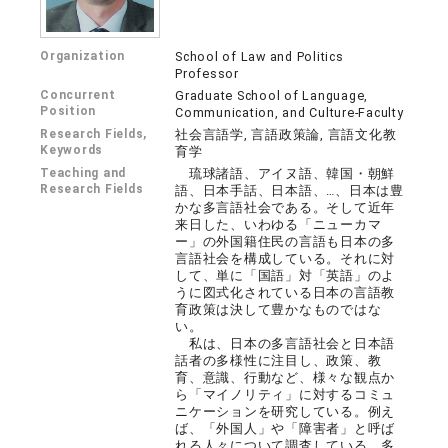
Organization
School of Law and Politics
Professor
Concurrent
Graduate School of Language,
Position
Communication, and Culture-Faculty
Research Fields,
社会言語学, 言語政策論, 言語文化教
Keywords
育学
Teaching and
琉球諸語、アイヌ語、韓国・朝鮮
Research Fields
語、日本手話、日本語、…、日本は豊
かな多言語社会である。そして近年
来日した、いわゆる「ニューカマ
ー」の外国籍住民の言語も日本の多
言語社会を構成している。それに対
して、単に「国語」対「英語」のよ
うに図式化されている日本の言語教
育政策は決して豊かなものではな
い。
私は、日本の多言語社会と日本語
話者の多様性に注目し、政策、教
育、意識、行動など、様々な観点か
ら「マイノリティ」に対するコミュ
ニケーションを研究している。例え
ば、「外国人」や「障害者」と呼ば
れる人々について調査している。多