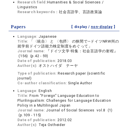
Research field:
Humanities & Social Sciences /
Linguistics
Research keywords：
社会言語学、言語政策論
Papers
【 display /
non-display
】
Language:
Japanese
Title:
「〈統合〉 と 〈包摂〉 の狭間で―ドイツNRW州の
就学前ドイツ語能力検定制度をめぐって」
Journal name:
『ドイツ文学 特集：社会言語学の射程』
(156) (p.42 - 59)
Date of publication:
2018.03
Author(s):
オストハイダ テーヤ
Type of publication:
Research paper (scientific
journal)
Co-author classification:
Single Author
Language:
English
Title:
From "Foreign" Language Education to
Plurilingualism: Challenges for Language Education
Policy in a Multilingual Japan
Journal name:
Journal of Social Sciences vol.8 (1)
(p.109 - 115)
Date of publication:
2012.02
Author(s):
Teja Ostheider