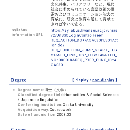
文化共生、バリアフリーなど、現代
社会に求められている言語政策の模
索およびコミュニケーション能力の
育成に、研究と教育を通して貢献で
きれば幸いである。
Syllabus
https://syllabus.kwansei.ac.jp/unias
information URL
v2/UnSSOLoginControlFree?
REQ_ACTION_DO=/AGA030PLS01Act
ion.do?
REQ_FUNCTION_JUMP_START_FLG
=1&SLB_LINK_DISP_FLG=146&TCH_
NO=080018&REQ_PRFR_FUNC_ID=A
GA030
Degree
【 display /
non-display
】
Degree name:
博士（文学）
Classified degree field:
Humanities & Social Sciences
/ Japanese linguistics
Conferring institution:
Osaka University
Acquisition way:
Coursework
Date of acquisition:
2003.03
Career
【 display /
non-display
】