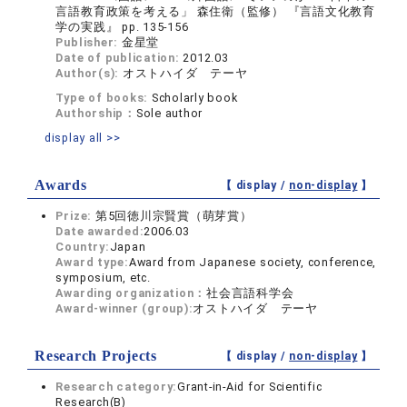
言語教育政策を考える」 森住衛（監修） 『言語文化教育
学の実践』 pp. 135-156
Publisher:
金星堂
Date of publication:
2012.03
Author(s):
オストハイダ テーヤ
Type of books:
Scholarly book
Authorship：
Sole author
display all >>
Awards
【 display /
non-display
】
Prize:
第5回徳川宗賢賞（萌芽賞）
Date awarded:
2006.03
Country:
Japan
Award type:
Award from Japanese society, conference,
symposium, etc.
Awarding organization：
社会言語科学会
Award-winner (group):
オストハイダ テーヤ
Research Projects
【 display /
non-display
】
Research category:
Grant-in-Aid for Scientific
Research(B)