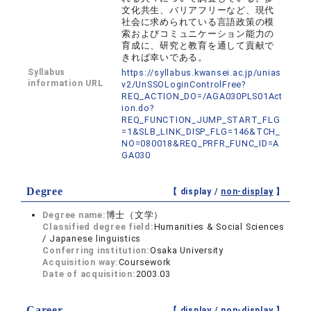
文化共生、バリアフリーなど、現代
社会に求められている言語政策の模
索およびコミュニケーション能力の
育成に、研究と教育を通して貢献で
きれば幸いである。
Syllabus
https://syllabus.kwansei.ac.jp/unias
information URL
v2/UnSSOLoginControlFree?
REQ_ACTION_DO=/AGA030PLS01Act
ion.do?
REQ_FUNCTION_JUMP_START_FLG
=1&SLB_LINK_DISP_FLG=146&TCH_
NO=080018&REQ_PRFR_FUNC_ID=A
GA030
Degree
【 display /
non-display
】
Degree name:
博士（文学）
Classified degree field:
Humanities & Social Sciences
/ Japanese linguistics
Conferring institution:
Osaka University
Acquisition way:
Coursework
Date of acquisition:
2003.03
Career
【 display /
non-display
】