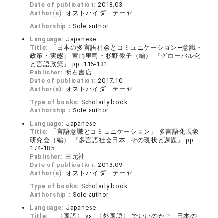
Date of publication:
2018.03
Author(s):
オストハイダ テーヤ
Authorship：
Sole author
Language:
Japanese
Title:
「日本の多言語社会とコミュニケーション―意識・
政策・実態」 宮崎里司・杉野俊子（編） 『グローバル化
と言語政策』 pp. 116-131
Publisher:
明石書店
Date of publication:
2017.10
Author(s):
オストハイダ テーヤ
Type of books:
Scholarly book
Authorship：
Sole author
Language:
Japanese
Title:
「言語意識とコミュニケーション」 多言語化現象
研究会（編） 『多言語社会日本―その現状と課題』 pp.
174-185
Publisher:
三元社
Date of publication:
2013.09
Author(s):
オストハイダ テーヤ
Type of books:
Scholarly book
Authorship：
Sole author
Language:
Japanese
Title:
「〈国語〉 vs. 〈外国語〉 でいいのか？―日本の