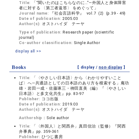
Title:
「“聞いたのはこちらなのに…”―外国人と身体障害
者に対する 〈第三者返答〉 をめぐって」
Journal name:
『社会言語科学』 vol.7 (2) (p.39 - 49)
Date of publication:
2005.03
Author(s):
オストハイダ テーヤ
Type of publication:
Research paper (scientific
journal)
Co-author classification:
Single Author
display all >>
Books
【 display /
non-display
】
Title:
「〈やさしい日本語〉から〈わかりやすいこと
ば〉へ―共通語としての日本語のあり方を模索する」庵功
雄・岩田一成・佐藤琢三・栁田直美（編）『〈やさしい
日本語〉と多文化共生』pp. 83-97
Publisher:
ココ出版
Date of publication:
2019.03
Author(s):
オストハイダ テーヤ
Authorship：
Sole author
Title:
「〈外国人〉と関西弁」真田信治（監修）『関西
弁事典』pp. 359-361
Publisher:
ひつじ書房