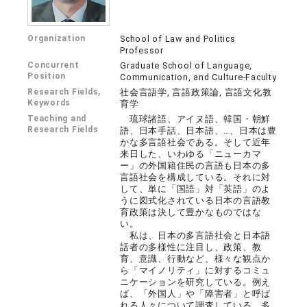
Organization
School of Law and Politics
Professor
Concurrent
Graduate School of Language,
Position
Communication, and Culture-Faculty
Research Fields,
社会言語学, 言語政策論, 言語文化教
Keywords
育学
Teaching and
琉球諸語、アイヌ語、韓国・朝鮮
Research Fields
語、日本手話、日本語、…、日本は豊
かな多言語社会である。そして近年
来日した、いわゆる「ニューカマ
ー」の外国籍住民の言語も日本の多
言語社会を構成している。それに対
して、単に「国語」対「英語」のよ
うに図式化されている日本の言語教
育政策は決して豊かなものではな
い。
私は、日本の多言語社会と日本語
話者の多様性に注目し、政策、教
育、意識、行動など、様々な観点か
ら「マイノリティ」に対するコミュ
ニケーションを研究している。例え
ば、「外国人」や「障害者」と呼ば
れる人々について調査している。多