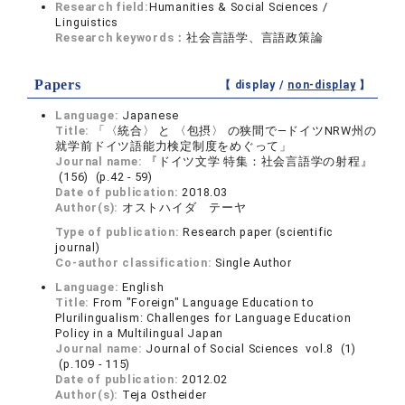
Research field:
Humanities & Social Sciences /
Linguistics
Research keywords：
社会言語学、言語政策論
Papers
【 display /
non-display
】
Language:
Japanese
Title:
「〈統合〉 と 〈包摂〉 の狭間で―ドイツNRW州の
就学前ドイツ語能力検定制度をめぐって」
Journal name:
『ドイツ文学 特集：社会言語学の射程』
(156) (p.42 - 59)
Date of publication:
2018.03
Author(s):
オストハイダ テーヤ
Type of publication:
Research paper (scientific
journal)
Co-author classification:
Single Author
Language:
English
Title:
From "Foreign" Language Education to
Plurilingualism: Challenges for Language Education
Policy in a Multilingual Japan
Journal name:
Journal of Social Sciences vol.8 (1)
(p.109 - 115)
Date of publication:
2012.02
Author(s):
Teja Ostheider