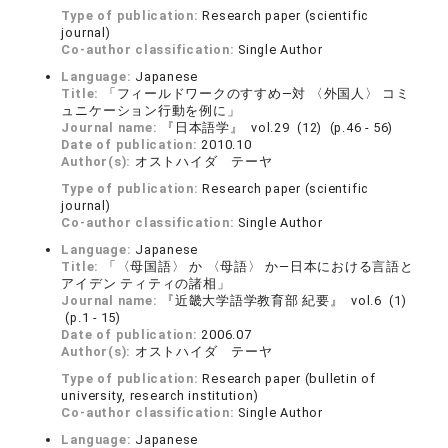
Type of publication:
Research paper (scientific
journal)
Co-author classification:
Single Author
Language:
Japanese
Title:
「フィールドワークのすすめ―対 〈外国人〉 コミ
ュニケーション行動を例に」
Journal name:
『日本語学』 vol.29 (12) (p.46 - 56)
Date of publication:
2010.10
Author(s):
オストハイダ テーヤ
Type of publication:
Research paper (scientific
journal)
Co-author classification:
Single Author
Language:
Japanese
Title:
「〈母国語〉 か 〈母語〉 か―日本における言語と
アイデン ティティの諸相」
Journal name:
『近畿大学語学教育部 紀要』 vol.6 (1)
(p.1 - 15)
Date of publication:
2006.07
Author(s):
オストハイダ テーヤ
Type of publication:
Research paper (bulletin of
university, research institution)
Co-author classification:
Single Author
Language:
Japanese