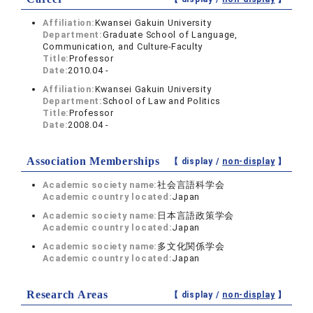
Affiliation:
Kwansei Gakuin University
Department:
Graduate School of Language,
Communication, and Culture-Faculty
Title:
Professor
Date:
2010.04 -
Affiliation:
Kwansei Gakuin University
Department:
School of Law and Politics
Title:
Professor
Date:
2008.04 -
Association Memberships
【 display /
non-display
】
Academic society name:
社会言語科学会
Academic country located:
Japan
Academic society name:
日本言語政策学会
Academic country located:
Japan
Academic society name:
多文化関係学会
Academic country located:
Japan
Research Areas
【 display /
non-display
】