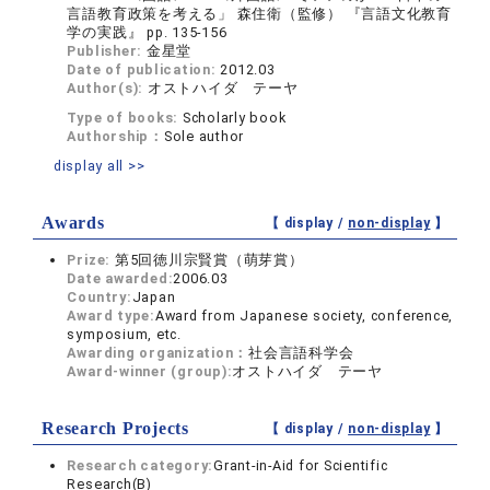
言語教育政策を考える」 森住衛（監修） 『言語文化教育
学の実践』 pp. 135-156
Publisher:
金星堂
Date of publication:
2012.03
Author(s):
オストハイダ テーヤ
Type of books:
Scholarly book
Authorship：
Sole author
display all >>
Awards
【 display /
non-display
】
Prize:
第5回徳川宗賢賞（萌芽賞）
Date awarded:
2006.03
Country:
Japan
Award type:
Award from Japanese society, conference,
symposium, etc.
Awarding organization：
社会言語科学会
Award-winner (group):
オストハイダ テーヤ
Research Projects
【 display /
non-display
】
Research category:
Grant-in-Aid for Scientific
Research(B)